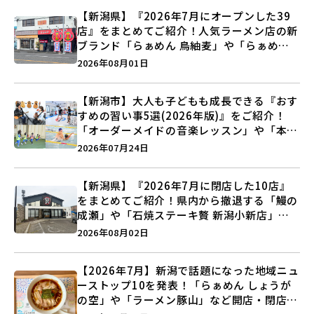
【新潟県】『2026年7月にオープンした39
店』をまとめてご紹介！人気ラーメン店の新
ブランド「らぁめん 鳥紬麦」や「らぁめん
しょうがの空」など盛りだくさん♪
2026年08月01日
【新潟市】大人も子どもも成長できる『おす
すめの習い事5選(2026年版)』をご紹介！
「オーダーメイドの音楽レッスン」や「本格
キックボクシング」で新しい自分を見つけよ
2026年07月24日
う♪
【新潟県】『2026年7月に閉店した10店』
をまとめてご紹介！県内から撤退する「鰻の
成瀬」や「石焼ステーキ贅 新潟小新店」が
営業に幕…。
2026年08月02日
【2026年7月】新潟で話題になった地域ニュ
ーストップ10を発表！「らぁめん しょうが
の空」や「ラーメン豚山」など開店・閉店の