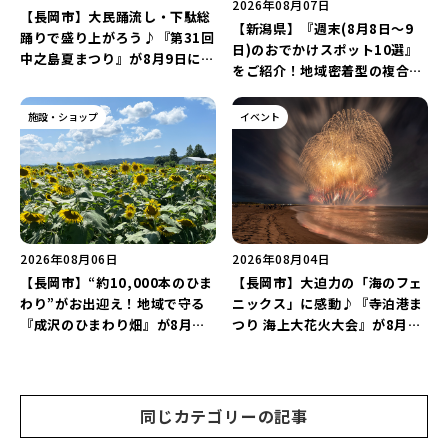
2026年08月07日
【長岡市】大民踊流し・下駄総
【新潟県】『週末(8月8日～9
踊りで盛り上がろう♪『第31回
日)のおでかけスポット10選』
中之島夏まつり』が8月9日に開
をご紹介！地域密着型の複合施
催！“新潟アルビレックスBB選
設「めぐり舎」や「シーナシー
手”のシュート対決は必見♪
ナ丸大新潟のサマーフェスタ
施設・ショップ
イベント
2026」がおすすめ♪
2026年08月06日
2026年08月04日
【長岡市】“約10,000本のひま
【長岡市】大迫力の「海のフェ
わり”がお出迎え！地域で守る
ニックス」に感動♪『寺泊港ま
『成沢のひまわり畑』が8月中
つり 海上大花火大会』が8月7
旬まで見頃♪夏休みは長岡の魅
日に開催！海と夜空を彩る“約
力を満喫しよう！
5,000発の花火”を楽しもう♪
同じカテゴリーの記事