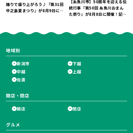
【糸魚川市】50周年を迎える伝
踊りで盛り上がろう♪『第31回
統行事『第50回 糸魚川おまん
中之島夏まつり』が8月9日に開
た祭り』が8月8日に開催！記念
催！“新潟アルビレックスBB選
企画の新潟プロレス＆東京力車
手”のシュート対決は必見♪
を楽しもう♪
地域別
新潟市
下越
中越
上越
佐渡
開店・閉店
開店
閉店
グルメ