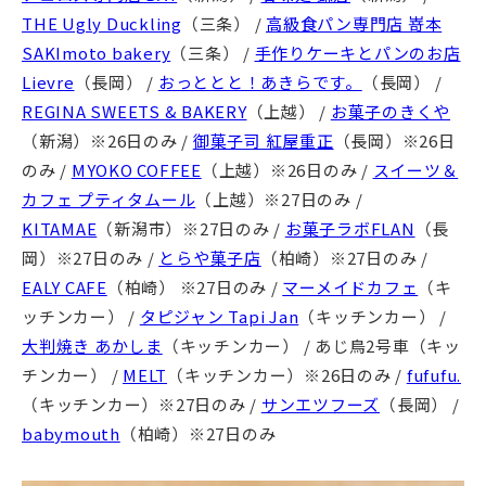
THE Ugly Duckling
（三条） /
高級食パン専門店 嵜本
SAKImoto bakery
（三条） /
手作りケーキとパンのお店
Lievre
（長岡） /
おっととと！あきらです。
（長岡） /
REGINA SWEETS & BAKERY
（上越） /
お菓子のきくや
（新潟）※26日のみ /
御菓子司 紅屋重正
（長岡）※26日
のみ /
MYOKO COFFEE
（上越）※26日のみ /
スイーツ＆
カフェ プティタムール
（上越）※27日のみ /
KITAMAE
（新潟市）※27日のみ /
お菓子ラボFLAN
（長
岡）※27日のみ /
とらや菓子店
（柏崎）※27日のみ /
EALY CAFE
（柏崎） ※27日のみ /
マーメイドカフェ
（キ
ッチンカー） /
タピジャン Tapi Jan
（キッチンカー） /
大判焼き あかしま
（キッチンカー） / あじ鳥2号車（キッ
チンカー） /
MELT
（キッチンカー）※26日のみ /
fufufu.
（キッチンカー）※27日のみ /
サンエツフーズ
（長岡） /
babymouth
（柏崎）※27日のみ