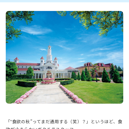
新潟市南区
カフェ
住宅展示場
居酒屋・バー
新潟市江南区
完成見学会
焼肉
学生スポーツ
新潟市秋葉区
パスタ
アルビレックス
新潟市西蒲区
ビルボードプレイスBP
新潟伊勢丹
ピア万代
官公庁・自治体
新潟市 チラシ
長岡・見附 チラシ
村上・関川
パン・ベーカリー
新発田・聖籠
タレカツ・豚カツ
胎内・粟島
デカ盛り・大盛り
リバーサイド千秋
パティオPATIO
上越・妙高・糸魚川 チラシ
注目 チラシ
週末セール
三条・加茂・田上
旨辛・激辛
定食・町定食
五泉・阿賀野・阿賀
海鮮・鮨
燕・弥彦
そば・うどん
火曜セール
オープン・リニューアルセール
長岡・見附
日本酒・新潟清酒
小千谷・十日町・津南
ワイン・クラフトビール
魚沼・南魚沼・湯沢
周年祭・感謝祭セール
年末・初売りセール
柏崎・刈羽・出雲崎
ケーキ・パフェ
ビアガーデン・暑気払い
上越・妙高・糸魚川
忘新年会・歓送迎会
「‟食欲の秋”ってまだ通用する（笑）？」というほど、食