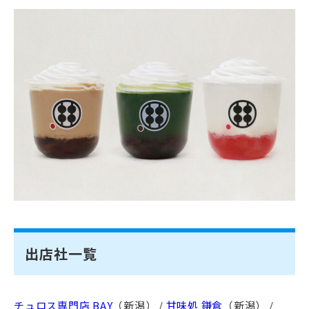
出店社一覧
チュロス専門店 BAY
（新潟） /
甘味処 鎌倉
（新潟） /