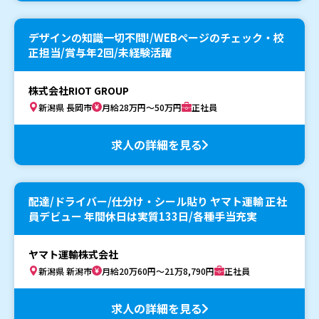
デザインの知識一切不問!/WEBページのチェック・校
正担当/賞与年2回/未経験活躍
株式会社RIOT GROUP
新潟県 長岡市
月給28万円～50万円
正社員
求人の詳細を見る
配達/ドライバー/仕分け・シール貼り ヤマト運輸 正社
員デビュー 年間休日は実質133日/各種手当充実
ヤマト運輸株式会社
新潟県 新潟市
月給20万60円～21万8,790円
正社員
求人の詳細を見る