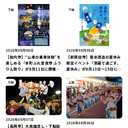
下越
下越
2026年08月08日
2026年08月08日
【胎内市】“山車の乗車体験”を
【新発田市】菊水酒造の夏休み
楽しめる『本町ふれ愛夜市 ふう
限定イベント『酒蔵で過ごす、
りん祭り』が8月11日に開催！
夏休み』が8月13日～15日に開
レトロな商店街に「グルメ＆縁
催！「蔵元かき氷」や「風鈴作
日の露店」が大集結♪
り体験」を満喫しよう♪
中越
上越
2026年08月07日
2026年08月06日
【長岡市】大民踊流し・下駄総