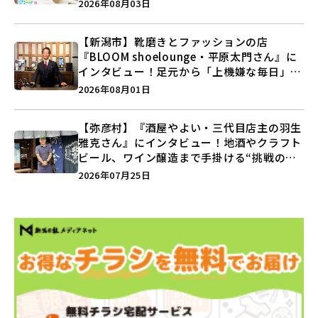
注目記事をランキングでご紹介♪
2026年08月03日
【新潟市】靴磨きとファッションの店
『BLOOM shoelounge・平原太門さん』に
インタビュー！足元から「上機嫌な毎日」を
つくる装いの提案とは？
2026年08月01日
【弥彦村】『酒屋やよい・三代目店主の羽生
雅克さん』にインタビュー！地酒やクラフト
ビール、ワイン醸造まで手掛ける“挑戦の歴
史”に迫る♪
2026年07月25日