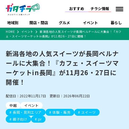
おすすめ
チラシ情報
地域別
開店・閉店
グルメ
イベント
暮らし
HOME
イベント
新潟各地の人気スイーツが長岡ベルナールに大集合！『カフ
ェ・スイーツマーケットin長岡』が11月26・27日に開催！
食品スーパー・コンビ
戸建住宅・マンショ
特売セール
インタビュー
ニ
ン・土地
住宅メーカー・工務
新潟各地の人気スイーツが長岡ベルナ
新潟市
開店
ラーメン
体験・販売
施設・ショップ
下越
閉店
現地レポート
祭り・伝統行事
店
ールに大集合！『カフェ・スイーツマ
ショッピングモール・
ドラッグストア・ホーム
特集・まとめ記事
大型施設
センター
ーケットin長岡』が11月26・27日に
食品メーカー・県産
リニューアル・移転
休業
開店まとめ
閉店まとめ
中越
和食
趣味・展示会
上越
洋食
ライブ・コンサート
品
開催！
新潟市・開店
新潟市・閉店
長岡市・開店
セツコママ
ランキング
新潟人
キャンペーン
ファッション
生活サービス
長岡市・閉店
上越市・開店
上越市・閉店
開店まとめ
閉店まとめ
人気記事まとめ
定食まとめ
配信日：2022年11月17日 更新日：2026年06月22日
にいがた酒の陣・新潟
習い事・塾
アパレル・雑貨
フィットネス・ジム
佐渡
スイーツ
スポーツ
ランチ
ラーメン・開店
ラーメン・閉店
酒月
ラーメンまとめ
飲食店まとめ
中越
イベント
観光スポット
温泉・入浴
ホテル
旅館
水族館
インテリア・雑貨
外食・テイクアウト
長岡・見附エリア
体験・販売
スイーツ
リラクゼーション・整体
スキー場
リユース・買取
新車・中古車・カー用品
旅行・レジャー
家電・携帯電話
親子向け
pr
新潟市中央区
ご当地グルメ
セミナー・講演会
新潟市東区
食べ歩き
子ども向け
テイクアウト
新潟市西区
花火大会
新潟市北区
季節・期間限定
入場無料
病院・クリニック
イオンモール
ラブラ万代・ラブラ2
冠婚葬祭
習い事・塾
通販・EC
イベント
求人