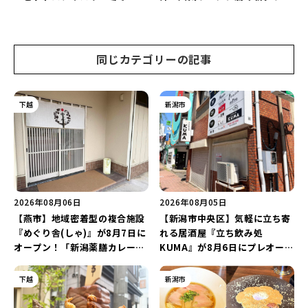
夏の雪遊び＆夜の花火大会”を
ド「らぁめん 鳥紬麦」や「らぁ
楽しもう♪
めん しょうがの空」など盛りだ
くさん♪
同じカテゴリーの記事
下越
新潟市
2026年08月06日
2026年08月05日
【燕市】地域密着型の複合施設
【新潟市中央区】気軽に立ち寄
『めぐり舎(しゃ)』が8月7日に
れる居酒屋『立ち飲み処
オープン！「新潟薬膳カレー
KUMA』が8月6日にプレオープ
Ricca」のレシピを受け継いだ
ン！“1杯目のドリンクが半
メニューや漆喰アートを楽しも
額”になるキャンペーンを開催
下越
新潟市
う♪
♪