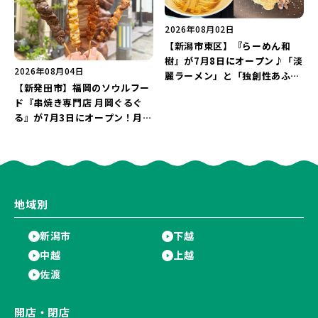
2026年08月02日
【新潟市東区】『らーめん和
樹』が7月8日にオープン♪「淡
2026年08月04日
麗ラーメン」と「独創性あふれ
【新発田市】福岡のソウルフー
る和え玉」を実食レポー
ド『串焼き専門店 月岡ぐるぐ
ト！“カルボナーラのような味
る』が7月3日にオープン！月岡
わい”を楽しもう♪
温泉街の新スポットで「新潟食
材を使ったぐるぐる串焼き」を
堪能しよう♪
地域別
新潟市
下越
中越
上越
佐渡
開店・閉店