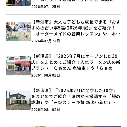
史”に迫る♪
2026年07月25日
【新潟市】大人も子どもも成長できる『おす
すめの習い事5選(2026年版)』をご紹介！
「オーダーメイドの音楽レッスン」や「本格
キックボクシング」で新しい自分を見つけよ
2026年07月24日
う♪
【新潟県】『2026年7月にオープンした39
店』をまとめてご紹介！人気ラーメン店の新
ブランド「らぁめん 鳥紬麦」や「らぁめん
しょうがの空」など盛りだくさん♪
2026年08月01日
【新潟県】『2026年7月に閉店した10店』
をまとめてご紹介！県内から撤退する「鰻の
成瀬」や「石焼ステーキ贅 新潟小新店」が
営業に幕…。
2026年08月02日