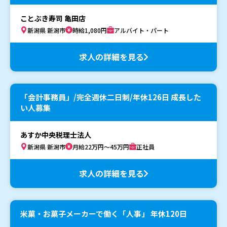
ことぶき寿司 亀田店
新潟県 新潟市
時給1,080円
アルバイト・パート
求人の詳細を見る
「会計事務員」/完全週休二日制/年休126日 成長した
い人募集
あすか中央税理士法人
新潟県 新潟市
月給22万円～45万円
正社員
求人の詳細を見る
米菓・お菓子メーカーで働く「人事」 年休120日