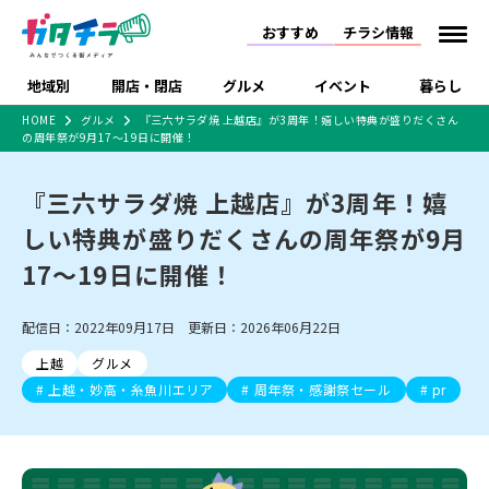
おすすめ
チラシ情報
地域別
開店・閉店
グルメ
イベント
暮らし
HOME
グルメ
『三六サラダ焼 上越店』が3周年！嬉しい特典が盛りだくさん
の周年祭が9月17～19日に開催！
食品スーパー・コンビ
戸建住宅・マンショ
特売セール
インタビュー
ニ
ン・土地
住宅メーカー・工務
『三六サラダ焼 上越店』が3周年！嬉
新潟市
開店
ラーメン
体験・販売
施設・ショップ
下越
閉店
現地レポート
祭り・伝統行事
店
しい特典が盛りだくさんの周年祭が9月
ショッピングモール・
ドラッグストア・ホーム
特集・まとめ記事
大型施設
センター
17～19日に開催！
食品メーカー・県産
リニューアル・移転
休業
開店まとめ
閉店まとめ
中越
和食
趣味・展示会
上越
洋食
ライブ・コンサート
品
新潟市・開店
新潟市・閉店
長岡市・開店
配信日：2022年09月17日 更新日：2026年06月22日
セツコママ
ランキング
新潟人
キャンペーン
ファッション
生活サービス
長岡市・閉店
上越市・開店
上越市・閉店
開店まとめ
閉店まとめ
人気記事まとめ
定食まとめ
上越
グルメ
にいがた酒の陣・新潟
習い事・塾
アパレル・雑貨
フィットネス・ジム
佐渡
スイーツ
スポーツ
ランチ
ラーメン・開店
ラーメン・閉店
酒月
上越・妙高・糸魚川エリア
周年祭・感謝祭セール
pr
ラーメンまとめ
飲食店まとめ
観光スポット
温泉・入浴
ホテル
旅館
水族館
インテリア・雑貨
外食・テイクアウト
リラクゼーション・整体
スキー場
リユース・買取
新車・中古車・カー用品
旅行・レジャー
家電・携帯電話
新潟市中央区
ご当地グルメ
セミナー・講演会
新潟市東区
食べ歩き
子ども向け
テイクアウト
新潟市西区
花火大会
新潟市北区
季節・期間限定
入場無料
病院・クリニック
イオンモール
ラブラ万代・ラブラ2
冠婚葬祭
習い事・塾
通販・EC
イベント
求人