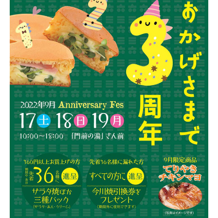
新潟市南区
カフェ
住宅展示場
居酒屋・バー
新潟市江南区
完成見学会
焼肉
学生スポーツ
新潟市秋葉区
パスタ
アルビレックス
新潟市西蒲区
ビルボードプレイスBP
新潟伊勢丹
ピア万代
官公庁・自治体
新潟市 チラシ
長岡・見附 チラシ
村上・関川
パン・ベーカリー
新発田・聖籠
タレカツ・豚カツ
胎内・粟島
デカ盛り・大盛り
リバーサイド千秋
パティオPATIO
上越・妙高・糸魚川 チラシ
注目 チラシ
週末セール
三条・加茂・田上
旨辛・激辛
定食・町定食
五泉・阿賀野・阿賀
海鮮・鮨
燕・弥彦
そば・うどん
火曜セール
オープン・リニューアルセール
長岡・見附
日本酒・新潟清酒
小千谷・十日町・津南
ワイン・クラフトビール
魚沼・南魚沼・湯沢
周年祭・感謝祭セール
年末・初売りセール
柏崎・刈羽・出雲崎
ケーキ・パフェ
ビアガーデン・暑気払い
上越・妙高・糸魚川
忘新年会・歓送迎会