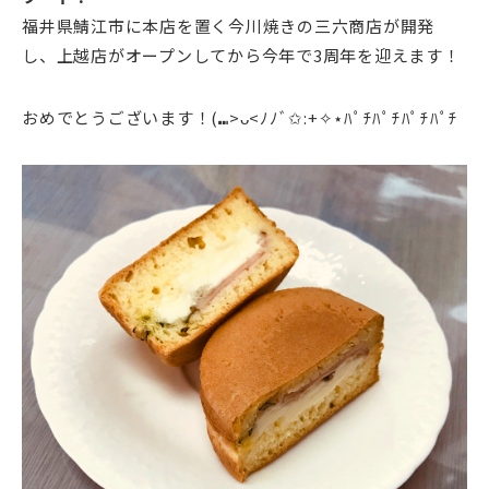
福井県鯖江市に本店を置く今川焼きの三六商店が開発
し、上越店がオープンしてから今年で3周年を迎えます！
おめでとうございます！(⑉>ᴗ<ﾉﾉﾞ✩:+✧︎⋆ﾊﾟﾁﾊﾟﾁﾊﾟﾁﾊﾟﾁ