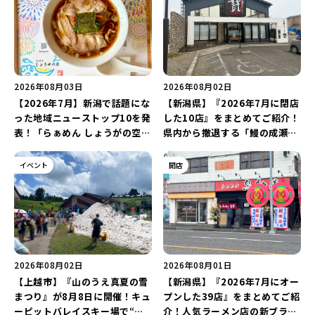
2026年08月03日
2026年08月02日
【2026年7月】新潟で話題にな
【新潟県】『2026年7月に閉店
った地域ニューストップ10を発
した10店』をまとめてご紹介！
表！「らぁめん しょうがの空」
県内から撤退する「鰻の成瀬」
や「ラーメン豚山」など開店・
や「石焼ステーキ贅 新潟小新
閉店の注目記事をランキングで
店」が営業に幕…。
イベント
開店
ご紹介♪
2026年08月02日
2026年08月01日
【上越市】『山のうえ真夏の雪
【新潟県】『2026年7月にオー
まつり』が8月8日に開催！キュ
プンした39店』をまとめてご紹
ーピットバレイスキー場で“真
介！人気ラーメン店の新ブラン