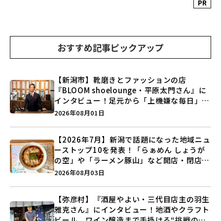
PR
おすすめ記事ピックアップ
【新潟市】靴磨きとファッションの店
『BLOOM shoelounge・平原太門さん』に
インタビュー！足元から「上機嫌な毎日」を
つくる装いの提案とは？
2026年08月01日
【2026年7月】新潟で話題になった地域ニュ
ーストップ10を発表！「らぁめん しょうが
の空」や「ラーメン豚山」など開店・閉店の
注目記事をランキングでご紹介♪
2026年08月03日
【弥彦村】『酒屋やよい・三代目店主の羽生
雅克さん』にインタビュー！地酒やクラフト
ビール、ワイン醸造まで手掛ける“挑戦の歴