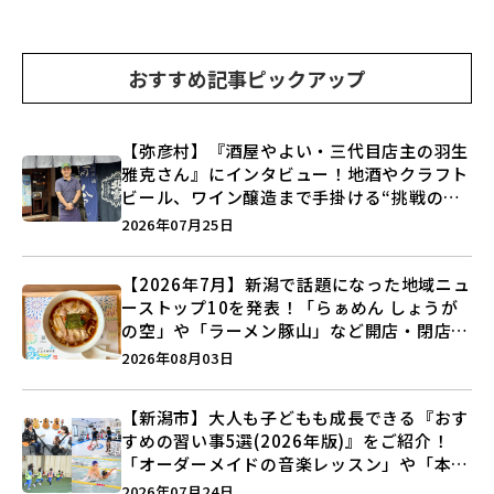
おすすめ記事ピックアップ
【弥彦村】『酒屋やよい・三代目店主の羽生
雅克さん』にインタビュー！地酒やクラフト
ビール、ワイン醸造まで手掛ける“挑戦の歴
史”に迫る♪
2026年07月25日
【2026年7月】新潟で話題になった地域ニュ
ーストップ10を発表！「らぁめん しょうが
の空」や「ラーメン豚山」など開店・閉店の
注目記事をランキングでご紹介♪
2026年08月03日
【新潟市】大人も子どもも成長できる『おす
すめの習い事5選(2026年版)』をご紹介！
「オーダーメイドの音楽レッスン」や「本格
キックボクシング」で新しい自分を見つけよ
2026年07月24日