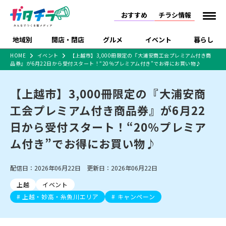
おすすめ
チラシ情報
地域別
開店・閉店
グルメ
イベント
暮らし
HOME
イベント
【上越市】3,000冊限定の『大浦安商工会プレミアム付き商
品券』が6月22日から受付スタート！“20％プレミアム付き”でお得にお買い物♪
食品スーパー・コンビ
戸建住宅・マンショ
特売セール
インタビュー
ニ
ン・土地
住宅メーカー・工務
【上越市】3,000冊限定の『大浦安商
新潟市
開店
ラーメン
体験・販売
施設・ショップ
下越
閉店
現地レポート
祭り・伝統行事
店
工会プレミアム付き商品券』が6月22
ショッピングモール・
ドラッグストア・ホーム
特集・まとめ記事
大型施設
センター
日から受付スタート！“20％プレミア
食品メーカー・県産
リニューアル・移転
休業
開店まとめ
閉店まとめ
中越
和食
趣味・展示会
上越
洋食
ライブ・コンサート
品
ム付き”でお得にお買い物♪
新潟市・開店
新潟市・閉店
長岡市・開店
セツコママ
ランキング
新潟人
キャンペーン
ファッション
生活サービス
長岡市・閉店
上越市・開店
上越市・閉店
開店まとめ
閉店まとめ
人気記事まとめ
定食まとめ
配信日：2026年06月22日 更新日：2026年06月22日
にいがた酒の陣・新潟
習い事・塾
アパレル・雑貨
フィットネス・ジム
佐渡
スイーツ
スポーツ
ランチ
ラーメン・開店
ラーメン・閉店
酒月
ラーメンまとめ
飲食店まとめ
上越
イベント
観光スポット
温泉・入浴
ホテル
旅館
水族館
インテリア・雑貨
外食・テイクアウト
上越・妙高・糸魚川エリア
キャンペーン
リラクゼーション・整体
スキー場
リユース・買取
新車・中古車・カー用品
旅行・レジャー
家電・携帯電話
新潟市中央区
ご当地グルメ
セミナー・講演会
新潟市東区
食べ歩き
子ども向け
テイクアウト
新潟市西区
花火大会
新潟市北区
季節・期間限定
入場無料
病院・クリニック
イオンモール
ラブラ万代・ラブラ2
冠婚葬祭
習い事・塾
通販・EC
イベント
求人