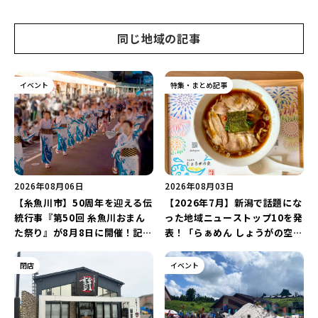
同じ地域の記事
イベント
特集・まとめ記事
2026年08月06日
2026年08月03日
【糸魚川市】50周年を迎える伝
【2026年7月】新潟で話題にな
統行事『第50回 糸魚川おまん
った地域ニューストップ10を発
た祭り』が8月8日に開催！記念
表！「らぁめん しょうがの空」
企画の新潟プロレス＆東京力車
や「ラーメン豚山」など開店・
を楽しもう♪
閉店の注目記事をランキングで
閉店
イベント
ご紹介♪