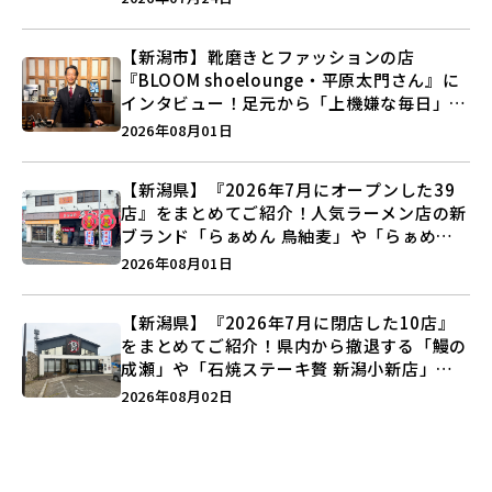
う♪
【新潟市】靴磨きとファッションの店
『BLOOM shoelounge・平原太門さん』に
インタビュー！足元から「上機嫌な毎日」を
つくる装いの提案とは？
2026年08月01日
【新潟県】『2026年7月にオープンした39
店』をまとめてご紹介！人気ラーメン店の新
ブランド「らぁめん 鳥紬麦」や「らぁめん
しょうがの空」など盛りだくさん♪
2026年08月01日
【新潟県】『2026年7月に閉店した10店』
をまとめてご紹介！県内から撤退する「鰻の
成瀬」や「石焼ステーキ贅 新潟小新店」が
営業に幕…。
2026年08月02日