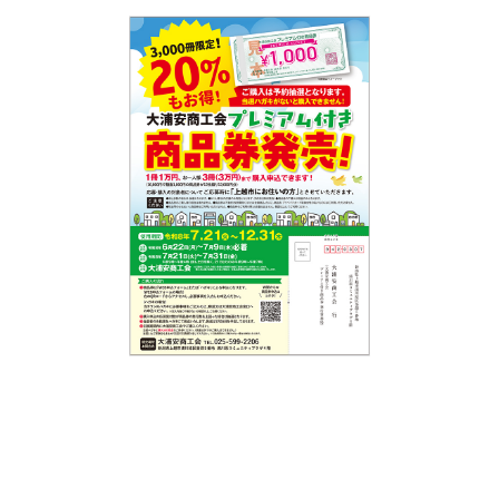
新潟市南区
カフェ
住宅展示場
居酒屋・バー
新潟市江南区
完成見学会
焼肉
学生スポーツ
新潟市秋葉区
パスタ
アルビレックス
新潟市西蒲区
ビルボードプレイスBP
新潟伊勢丹
ピア万代
官公庁・自治体
新潟市 チラシ
長岡・見附 チラシ
村上・関川
パン・ベーカリー
新発田・聖籠
タレカツ・豚カツ
胎内・粟島
デカ盛り・大盛り
リバーサイド千秋
パティオPATIO
上越・妙高・糸魚川 チラシ
注目 チラシ
週末セール
三条・加茂・田上
旨辛・激辛
定食・町定食
五泉・阿賀野・阿賀
海鮮・鮨
燕・弥彦
そば・うどん
火曜セール
オープン・リニューアルセール
長岡・見附
日本酒・新潟清酒
小千谷・十日町・津南
ワイン・クラフトビール
魚沼・南魚沼・湯沢
周年祭・感謝祭セール
年末・初売りセール
柏崎・刈羽・出雲崎
ケーキ・パフェ
ビアガーデン・暑気払い
上越・妙高・糸魚川
忘新年会・歓送迎会