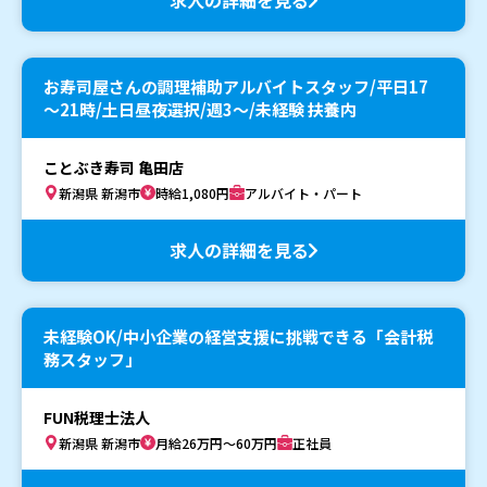
お寿司屋さんの調理補助アルバイトスタッフ/平日17
～21時/土日昼夜選択/週3～/未経験 扶養内
ことぶき寿司 亀田店
新潟県 新潟市
時給1,080円
アルバイト・パート
求人の詳細を見る
未経験OK/中小企業の経営支援に挑戦できる「会計税
務スタッフ」
FUN税理士法人
新潟県 新潟市
月給26万円～60万円
正社員