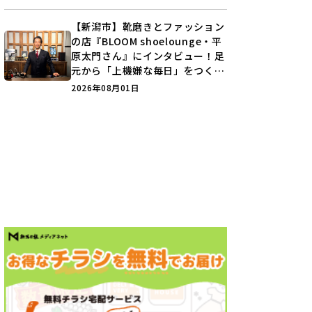
【新潟市】靴磨きとファッション
の店『BLOOM shoelounge・平
原太門さん』にインタビュー！足
元から「上機嫌な毎日」をつくる
装いの提案とは？
2026年08月01日