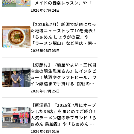
ーメイドの音楽レッスン」や「本
格キックボクシング」で新しい自
2026年07月24日
分を見つけよう♪
【2026年7月】新潟で話題になっ
た地域ニューストップ10を発表！
「らぁめん しょうがの空」や
「ラーメン豚山」など開店・閉店
の注目記事をランキングでご紹介
2026年08月03日
♪
【弥彦村】『酒屋やよい・三代目
店主の羽生雅克さん』にインタビ
ュー！地酒やクラフトビール、ワ
イン醸造まで手掛ける“挑戦の歴
史”に迫る♪
2026年07月25日
【新潟県】『2026年7月にオープ
ンした39店』をまとめてご紹介！
人気ラーメン店の新ブランド「ら
ぁめん 鳥紬麦」や「らぁめん し
ょうがの空」など盛りだくさん♪
2026年08月01日