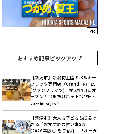
PR
おすすめ記事ピックアップ
【新潟市】新潟初上陸のベルギー
フリッツ専門店『Grand FRITES
(グランフリッツ)』が5月4日にオ
ープン！“2度揚げポテト”と多彩
なディップを楽しもう♪
2026年05月13日
【新潟市】大人も子どもも成長で
きる『おすすめの習い事5選
(2026年版)』をご紹介！「オーダ