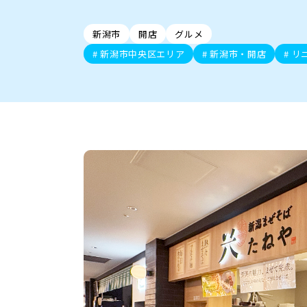
新潟市中央区
ご当地グルメ
セミナー・講演会
新潟市東区
食べ歩き
子ども向け
テイクアウ
新潟市西
花火
イベント
求人
官公庁・自治体
新発田・聖籠
デカ盛り・大盛り
胎内・粟島
旨辛・激辛
三条・加
定食
火曜セール
オープン・リニューアルセ
新潟市
開店
グルメ
柏崎・刈羽・出雲崎
ビアガーデン・暑気払い
上越・妙高・糸魚
忘新年会・歓
新潟市中央区エリア
新潟市・開店
リ