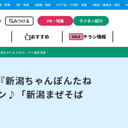
阿賀
燕・弥彦
長岡・見附
小千谷・十日町・津南
魚沼・南魚沼・湯沢
柏崎
みつける
PR・特集
ライター紹介
せ
おすすめ
チラシ情報
「新潟まぜそば たねや」から業態変更！
ドラッグストア・ホ
ライブ・コンサー
ームセンター
上越
洋食
ト
Lに『新潟ちゃんぽんたね
プン♪「新潟まぜそば
まとめ
族館
長岡市・閉店
リラクゼーション・整体
ラーメンまとめ
上越市・開店
飲食店まとめ
スBP
新潟伊勢丹
ピア万代
冠婚葬祭
習い事・塾
通販・EC