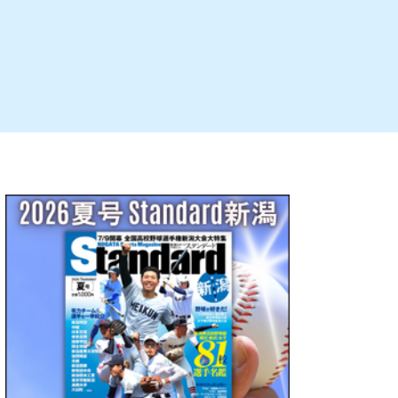
ルビレックス
新潟市西蒲区
パン・ベーカリー
村上・関川
タレカツ・豚カツ
注目 チラシ
週末セール
・十日町・津南
・クラフトビール
魚沼・南魚沼・湯沢
ケーキ・パフェ