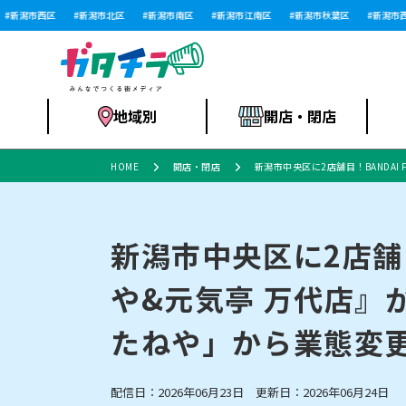
潟市西区
新潟市北区
新潟市南区
新潟市江南区
新潟市秋葉区
新潟市西蒲
地域別
開店・閉店
HOME
開店・閉店
新潟市中央区に2店舗目！BANDAI
食品スーパー・コ
新潟市
開店
ラーメン
体験・販売
施設・ショップ
特売セール
ンビニ
新潟市中央区に2店舗目
や&元気亭 万代店』
リニューアル・移転
習い事・塾
セツコママ
アパレル・雑貨
ランキング
休業
新潟人
開店まと
フィッ
ファッション
佐渡
スイーツ
スポーツ
たねや」から業態変
上越市・閉店
スキー場
リユース・買取
ラーメン・開店
病院・ク
ラー
リバーサイド千秋
パティオPATIO
配信日：2026年06月23日 更新日：2026年06月24日
インテリア・雑貨
外食・テイクアウト