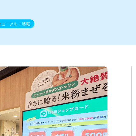
ト
区
大会
新潟市北区
季節・期間限定
入場無料
新潟市南区
住宅展示場
カフェ
新潟市江南区
完成見学会
居酒屋・バー
学生スポーツ
新潟市秋葉区
焼肉
パスタ
ア
新潟市 チラシ
長岡・見附 チラシ
上越・妙高・糸魚川 チラシ
茂・田上
・町定食
五泉・阿賀野・阿賀
海鮮・鮨
そば・うどん
燕・弥彦
日本酒・新潟清酒
長岡・見附
小千谷
ワイン
ール
周年祭・感謝祭セール
年末・初売りセール
川
送迎会
ニューアル・移転