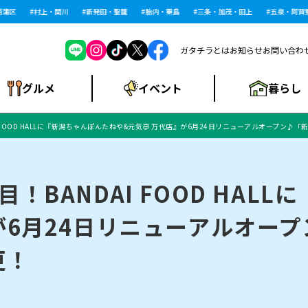
区
村上・関川
新発田・聖籠
胎内・粟島
三条・加茂・田上
五泉・阿賀野・
ガタチラとは
お知らせ
お問い合わ
暮らし
グルメ
イベント
 FOOD HALLに『新潟ちゃんぽんたねや&元気亭 万代店』が6月24日リニューアルオープン♪
ショッピングモー
戸建住宅・マンショ
住宅メーカー・工
食品メーカー・県
特集・まとめ記
ル・大型施設
ン・土地
下越
閉店
現地レポート
祭り・伝統行事
インタビュー
中越
和食
趣味・展示会
務店
産品
事
！BANDAI FOOD HAL
が6月24日リニューアルオー
にいがた酒の陣・新
め
トネス・ジム
キャンペーン
閉店まとめ
開店まとめ
観光スポット
新潟市・開店
閉店まとめ
温泉・入浴
新潟市・閉店
人気記事まとめ
ホテル
長岡市・開店
旅館
定食
水
生活サービス
潟酒月
ランチ
更！
リニック
メン・閉店
イオンモール
ラブラ万代・ラブラ2
ビルボードプレイ
新車・中古車・カー用品
旅行・レジャー
家電・携帯電話