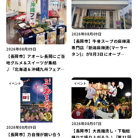
2026年08月09日
【長岡市】牛骨スープの麻辣湯
専門店『新潟麻辣燙(マーラー
2026年08月09日
タン)』が8月3日にオープ
【長岡市】アオーレ長岡にご当
ン！“ドリンクを1本”もらえる
地グルメ＆スイーツが集結
キャンペーンを実施中♪
♪『北海道＆沖縄九州フェア
2026 inアオーレ』が8月11日
より開催！北海道限定「生食感
イベント
イベント
チェルシー」をゲットしよう♪
2026年08月07日
2026年08月09日
【長岡市】大民踊流し・下駄総
【長岡市】力自慢が競い合う
踊りで盛り上がろう♪『第31回