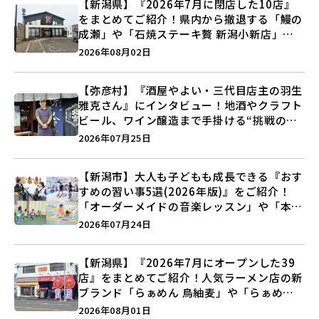
【新潟県】『2026年7月に閉店した10店』
をまとめてご紹介！県内から撤退する「鰻の
成瀬」や「石焼ステーキ贅 新潟小新店」が
営業に幕…。
2026年08月02日
【弥彦村】『酒屋やよい・三代目店主の羽生
雅克さん』にインタビュー！地酒やクラフト
ビール、ワイン醸造まで手掛ける“挑戦の歴
史”に迫る♪
2026年07月25日
【新潟市】大人も子どもも成長できる『おす
すめの習い事5選(2026年版)』をご紹介！
「オーダーメイドの音楽レッスン」や「本格
キックボクシング」で新しい自分を見つけよ
2026年07月24日
う♪
【新潟県】『2026年7月にオープンした39
店』をまとめてご紹介！人気ラーメン店の新
ブランド「らぁめん 鳥紬麦」や「らぁめん
しょうがの空」など盛りだくさん♪
2026年08月01日