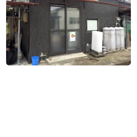
新潟市南区
カフェ
住宅展示場
居酒屋・バー
新潟市江南区
完成見学会
焼肉
学生スポーツ
新潟市秋葉区
パスタ
アルビレックス
新潟市西蒲区
ビルボードプレイスBP
新潟伊勢丹
ピア万代
官公庁・自治体
新潟市 チラシ
長岡・見附 チラシ
村上・関川
パン・ベーカリー
新発田・聖籠
タレカツ・豚カツ
胎内・粟島
デカ盛り・大盛り
リバーサイド千秋
パティオPATIO
上越・妙高・糸魚川 チラシ
注目 チラシ
週末セール
三条・加茂・田上
旨辛・激辛
定食・町定食
五泉・阿賀野・阿賀
海鮮・鮨
燕・弥彦
そば・うどん
火曜セール
オープン・リニューアルセール
長岡・見附
日本酒・新潟清酒
小千谷・十日町・津南
ワイン・クラフトビール
魚沼・南魚沼・湯沢
周年祭・感謝祭セール
年末・初売りセール
柏崎・刈羽・出雲崎
ケーキ・パフェ
ビアガーデン・暑気払い
上越・妙高・糸魚川
忘新年会・歓送迎会