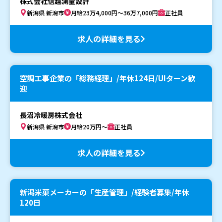
株式会社信越測量設計
新潟県 新潟市
月給23万4,000円～36万7,000円
正社員
求人の詳細を見る
空調工事企業の「総務経理」/年休124日/UIターン歓
迎
長沼冷暖房株式会社
新潟県 新潟市
月給20万円～
正社員
求人の詳細を見る
新潟米菓メーカーの「生産管理」/経験者募集/年休
120日