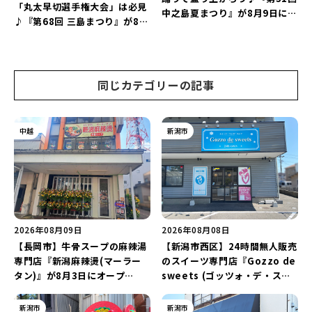
「丸太早切選手権大会」は必見
中之島夏まつり』が8月9日に開
♪『第68回 三島まつり』が8月
催！“新潟アルビレックスBB選
11日に開催！「まーな ものま
手”のシュート対決は必見♪
ねライブショー」も楽しもう♪
同じカテゴリーの記事
中越
新潟市
2026年08月09日
2026年08月08日
【長岡市】牛骨スープの麻辣湯
【新潟市西区】24時間無人販売
専門店『新潟麻辣燙(マーラー
のスイーツ専門店『Gozzo de
タン)』が8月3日にオープ
sweets (ゴッツォ・デ・スイ
ン！“ドリンクを1本”もらえる
ーツ) 新潟本店』が8月9日に閉
キャンペーンを実施中♪
店…。一部商品は姉妹店で販売
新潟市
新潟市