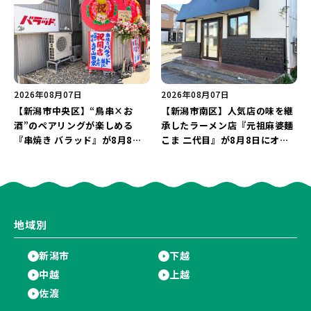
継続！
2026年08月07日
2026年08月07日
【新潟市中央区】“鳥串×お
【新潟市南区】人気店の味を継
酒”のペアリングが楽しめる
承したラーメン店『元祖麻婆麺
『串焼き バラッド』が8月8日
こま 二代目』が8月8日にオー
にオープン！厳選した地酒もラ
プン！多くのファンに親しまれ
インアップ♪
た「麻婆麺」を復刻♪
地域別
新潟市
下越
中越
上越
佐渡