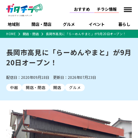
おすすめ
チラシ情報
地域別
開店・閉店
グルメ
イベント
暮らし
HOME
開店・閉店
長岡市高見に「らーめんやまと」が9月20日オープン！
食品スーパー・コンビ
戸建住宅・マンショ
特売セール
インタビュー
ニ
ン・土地
長岡市高見に「らーめんやまと」が9月
住宅メーカー・工務
新潟市
開店
ラーメン
体験・販売
施設・ショップ
下越
閉店
現地レポート
祭り・伝統行事
店
20日オープン！
ショッピングモール・
ドラッグストア・ホーム
特集・まとめ記事
大型施設
センター
配信日：2020年09月18日 更新日：2026年07月23日
食品メーカー・県産
リニューアル・移転
休業
開店まとめ
閉店まとめ
中越
和食
趣味・展示会
上越
洋食
ライブ・コンサート
品
中越
開店・閉店
開店
グルメ
新潟市・開店
新潟市・閉店
長岡市・開店
セツコママ
ランキング
新潟人
キャンペーン
ファッション
生活サービス
長岡市・閉店
上越市・開店
上越市・閉店
開店まとめ
閉店まとめ
人気記事まとめ
定食まとめ
にいがた酒の陣・新潟
習い事・塾
アパレル・雑貨
フィットネス・ジム
佐渡
スイーツ
スポーツ
ランチ
ラーメン・開店
ラーメン・閉店
酒月
ラーメンまとめ
飲食店まとめ
観光スポット
温泉・入浴
ホテル
旅館
水族館
インテリア・雑貨
外食・テイクアウト
リラクゼーション・整体
スキー場
リユース・買取
新車・中古車・カー用品
旅行・レジャー
家電・携帯電話
新潟市中央区
ご当地グルメ
セミナー・講演会
新潟市東区
食べ歩き
子ども向け
テイクアウト
新潟市西区
花火大会
新潟市北区
季節・期間限定
入場無料
病院・クリニック
イオンモール
ラブラ万代・ラブラ2
冠婚葬祭
習い事・塾
通販・EC
イベント
求人