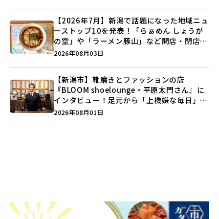
【2026年7月】新潟で話題になった地域ニュ
ーストップ10を発表！「らぁめん しょうが
の空」や「ラーメン豚山」など開店・閉店の
注目記事をランキングでご紹介♪
2026年08月03日
【新潟市】靴磨きとファッションの店
『BLOOM shoelounge・平原太門さん』に
インタビュー！足元から「上機嫌な毎日」を
つくる装いの提案とは？
2026年08月01日