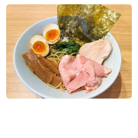
新潟市南区
カフェ
住宅展示場
居酒屋・バー
新潟市江南区
完成見学会
焼肉
学生スポーツ
新潟市秋葉区
パスタ
アルビレックス
新潟市西蒲区
ビルボードプレイスBP
新潟伊勢丹
ピア万代
官公庁・自治体
新潟市 チラシ
長岡・見附 チラシ
村上・関川
パン・ベーカリー
新発田・聖籠
タレカツ・豚カツ
胎内・粟島
デカ盛り・大盛り
リバーサイド千秋
パティオPATIO
上越・妙高・糸魚川 チラシ
注目 チラシ
週末セール
三条・加茂・田上
旨辛・激辛
定食・町定食
五泉・阿賀野・阿賀
海鮮・鮨
燕・弥彦
そば・うどん
火曜セール
オープン・リニューアルセール
長岡・見附
日本酒・新潟清酒
小千谷・十日町・津南
ワイン・クラフトビール
魚沼・南魚沼・湯沢
周年祭・感謝祭セール
年末・初売りセール
柏崎・刈羽・出雲崎
ケーキ・パフェ
ビアガーデン・暑気払い
上越・妙高・糸魚川
忘新年会・歓送迎会