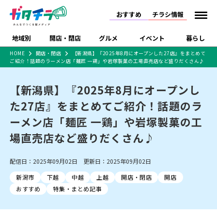
おすすめ
チラシ情報
地域別
開店・閉店
グルメ
イベント
暮らし
HOME
開店・閉店
【新潟県】『2025年8月にオープンした27店』をまとめて
ご紹介！話題のラーメン店「麺匠 一鶏」や岩塚製菓の工場直売店など盛りだくさん♪
食品スーパー・コンビ
戸建住宅・マンショ
特売セール
インタビュー
ニ
ン・土地
住宅メーカー・工務
【新潟県】『2025年8月にオープンし
新潟市
開店
ラーメン
体験・販売
施設・ショップ
下越
閉店
現地レポート
祭り・伝統行事
店
た27店』をまとめてご紹介！話題のラ
ショッピングモール・
ドラッグストア・ホーム
特集・まとめ記事
大型施設
センター
ーメン店「麺匠 一鶏」や岩塚製菓の工
食品メーカー・県産
リニューアル・移転
休業
開店まとめ
閉店まとめ
中越
和食
趣味・展示会
上越
洋食
ライブ・コンサート
品
場直売店など盛りだくさん♪
新潟市・開店
新潟市・閉店
長岡市・開店
セツコママ
ランキング
新潟人
キャンペーン
ファッション
生活サービス
長岡市・閉店
上越市・開店
上越市・閉店
開店まとめ
閉店まとめ
人気記事まとめ
定食まとめ
配信日：2025年09月02日 更新日：2025年09月02日
にいがた酒の陣・新潟
習い事・塾
アパレル・雑貨
フィットネス・ジム
佐渡
スイーツ
スポーツ
ランチ
ラーメン・開店
ラーメン・閉店
酒月
ラーメンまとめ
飲食店まとめ
新潟市
下越
中越
上越
開店・閉店
開店
観光スポット
温泉・入浴
ホテル
旅館
水族館
インテリア・雑貨
外食・テイクアウト
おすすめ
特集・まとめ記事
リラクゼーション・整体
スキー場
リユース・買取
新車・中古車・カー用品
旅行・レジャー
家電・携帯電話
新潟市中央区
ご当地グルメ
セミナー・講演会
新潟市東区
食べ歩き
子ども向け
テイクアウト
新潟市西区
花火大会
新潟市北区
季節・期間限定
入場無料
病院・クリニック
イオンモール
ラブラ万代・ラブラ2
冠婚葬祭
習い事・塾
通販・EC
イベント
求人