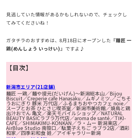
見逃していた情報があるかもしれないので、チェックし
てみてくださいね！
ガタチラのおすすめは、8月18日にオープンした
『麺匠 一
鶏(めんしょう いっけい)』
ですよ♪
【目次】
新潟市エリア(21店舗)
麺匠 一鶏／麺や提元(だいげん)～新潟総本山／Bijou
Biscuit／Creperie cafe Hanasaku／ムギノミツ.／ごちそ
うおにぎり 豚米 万代店／ふるまちおやつカフェ noie／
スープとお茶 ひとさじ喫茶室／新潟市美術館／焼鳥と鶏
出汁おでん 亀文／楽天モバイルショップ／NATURAL
BEAUTY BASICラブラ万代店／aroma de santé／TIKI-
CAFE／SHIMAKIMU-KONKAN／ラ・ムー 新潟東店／
AirBlue Studio 南笹口／駄菓子えちご ラブラ2店／酒彩
和家／四季彩和食 娃／アイギャラリー新潟