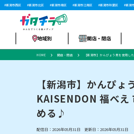
新潟市西区
新潟市北区
新潟市南区
新潟市江南区
新潟市秋葉区
新潟市西
地域別
開店・閉店
HOME
開店・閉店
【新潟市】かんぴょう煮を使用した個性
食品スーパー・コ
新潟市
開店
ラーメン
体験・販売
施設・ショップ
特売セール
ンビニ
【新潟市】かんぴょう
KAISENDON 福
リニューアル・移転
習い事・塾
セツコママ
アパレル・雑貨
ランキング
休業
新潟人
開店まと
フィッ
ファッション
佐渡
スイーツ
スポーツ
める♪
上越市・閉店
スキー場
リユース・買取
ラーメン・開店
病院・ク
ラー
リバーサイド千秋
パティオPATIO
配信日：2026年05月31日 更新日：2026年05月31日
インテリア・雑貨
外食・テイクアウト