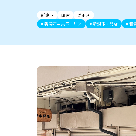
新潟市中央区
ご当地グルメ
セミナー・講演会
新潟市東区
食べ歩き
子ども向け
テイクアウ
新潟市西
花火
イベント
求人
官公庁・自治体
新発田・聖籠
デカ盛り・大盛り
胎内・粟島
旨辛・激辛
三条・加
定食
火曜セール
オープン・リニューアルセ
新潟市
開店
グルメ
柏崎・刈羽・出雲崎
ビアガーデン・暑気払い
上越・妙高・糸魚
忘新年会・歓
新潟市中央区エリア
新潟市・開店
和