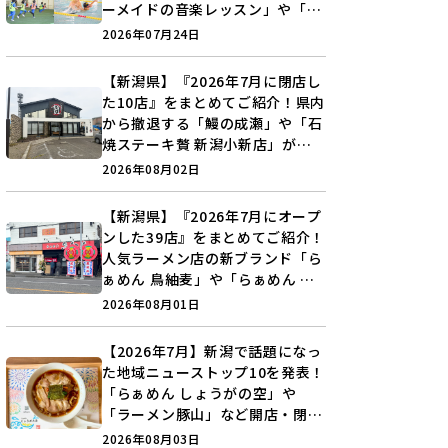
ーメイドの音楽レッスン」や「本
格キックボクシング」で新しい自
2026年07月24日
分を見つけよう♪
【新潟県】『2026年7月に閉店し
た10店』をまとめてご紹介！県内
から撤退する「鰻の成瀬」や「石
焼ステーキ贅 新潟小新店」が営
業に幕…。
2026年08月02日
【新潟県】『2026年7月にオープ
ンした39店』をまとめてご紹介！
人気ラーメン店の新ブランド「ら
ぁめん 鳥紬麦」や「らぁめん し
ょうがの空」など盛りだくさん♪
2026年08月01日
【2026年7月】新潟で話題になっ
た地域ニューストップ10を発表！
「らぁめん しょうがの空」や
「ラーメン豚山」など開店・閉店
の注目記事をランキングでご紹介
2026年08月03日