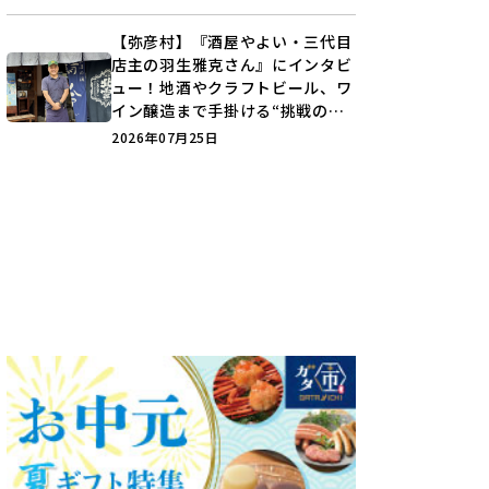
♪
【弥彦村】『酒屋やよい・三代目
店主の羽生雅克さん』にインタビ
ュー！地酒やクラフトビール、ワ
イン醸造まで手掛ける“挑戦の歴
史”に迫る♪
2026年07月25日