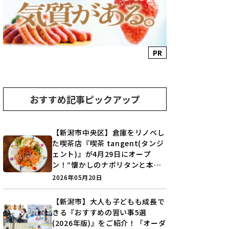
PR
おすすめ記事ピックアップ
【新潟市中央区】倉庫をリノベし
た喫茶店『喫茶 tangent(タンジ
ェント)』が4月29日にオープ
ン！“懐かしのナポリタンと本格
カレー”を実食レポート♪
2026年05月20日
【新潟市】大人も子どもも成長で
きる『おすすめの習い事5選
(2026年版)』をご紹介！「オーダ