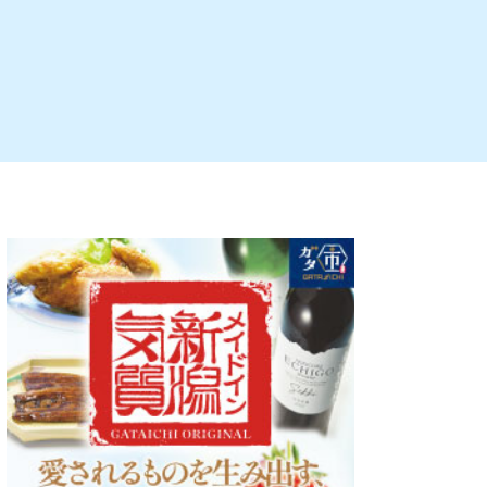
ルビレックス
新潟市西蒲区
パン・ベーカリー
村上・関川
タレカツ・豚カツ
注目 チラシ
週末セール
・十日町・津南
・クラフトビール
魚沼・南魚沼・湯沢
ケーキ・パフェ