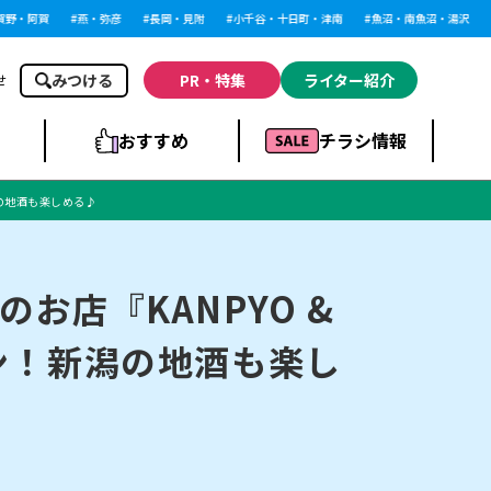
・阿賀
燕・弥彦
長岡・見附
小千谷・十日町・津南
魚沼・南魚沼・湯沢
柏
みつける
PR・特集
ライター紹介
せ
おすすめ
チラシ情報
潟の地酒も楽しめる♪
ドラッグストア・ホ
ライブ・コンサー
ームセンター
上越
洋食
ト
店『KANPYO &
プン！新潟の地酒も楽し
まとめ
族館
長岡市・閉店
リラクゼーション・整体
ラーメンまとめ
上越市・開店
飲食店まとめ
スBP
新潟伊勢丹
ピア万代
冠婚葬祭
習い事・塾
通販・EC