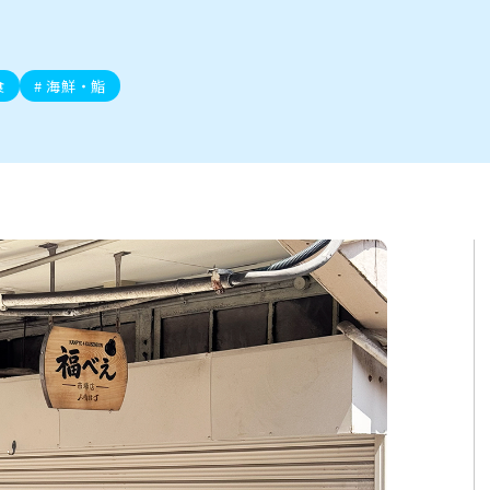
ト
区
大会
新潟市北区
季節・期間限定
入場無料
新潟市南区
住宅展示場
カフェ
新潟市江南区
完成見学会
居酒屋・バー
学生スポーツ
新潟市秋葉区
焼肉
パスタ
ア
新潟市 チラシ
長岡・見附 チラシ
上越・妙高・糸魚川 チラシ
茂・田上
・町定食
五泉・阿賀野・阿賀
海鮮・鮨
そば・うどん
燕・弥彦
日本酒・新潟清酒
長岡・見附
小千谷
ワイン
ール
周年祭・感謝祭セール
年末・初売りセール
川
送迎会
食
海鮮・鮨