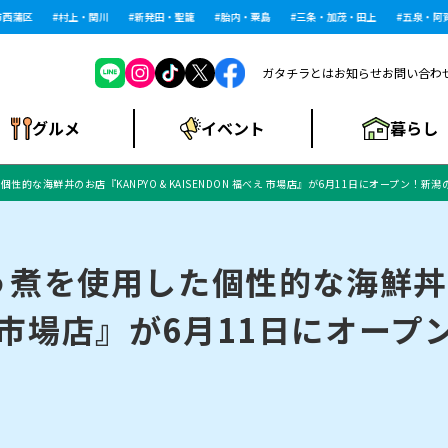
蒲区
村上・関川
新発田・聖籠
胎内・粟島
三条・加茂・田上
五泉・阿賀野
ガタチラとは
お知らせ
お問い合わ
暮らし
グルメ
イベント
的な海鮮丼のお店『KANPYO & KAISENDON 福べえ 市場店』が6月11日にオープン！新
ショッピングモー
戸建住宅・マンショ
住宅メーカー・工
食品メーカー・県
特集・まとめ記
ル・大型施設
ン・土地
下越
閉店
現地レポート
祭り・伝統行事
インタビュー
中越
和食
趣味・展示会
務店
産品
事
煮を使用した個性的な海鮮丼のお
べえ 市場店』が6月11日にオー
にいがた酒の陣・新
め
トネス・ジム
キャンペーン
閉店まとめ
開店まとめ
観光スポット
新潟市・開店
閉店まとめ
温泉・入浴
新潟市・閉店
人気記事まとめ
ホテル
長岡市・開店
旅館
定食
水
生活サービス
潟酒月
ランチ
リニック
メン・閉店
イオンモール
ラブラ万代・ラブラ2
ビルボードプレイ
新車・中古車・カー用品
旅行・レジャー
家電・携帯電話