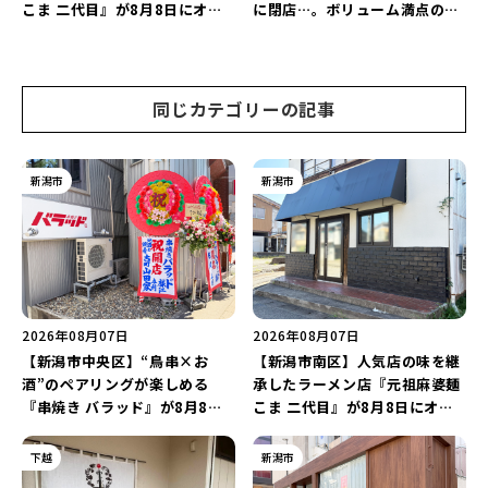
こま 二代目』が8月8日にオー
に閉店…。ボリューム満点の名
プン！多くのファンに親しまれ
店が幕を閉じる。
た「麻婆麺」を復刻♪
同じカテゴリーの記事
新潟市
新潟市
2026年08月07日
2026年08月07日
【新潟市中央区】“鳥串×お
【新潟市南区】人気店の味を継
酒”のペアリングが楽しめる
承したラーメン店『元祖麻婆麺
『串焼き バラッド』が8月8日
こま 二代目』が8月8日にオー
にオープン！厳選した地酒もラ
プン！多くのファンに親しまれ
インアップ♪
た「麻婆麺」を復刻♪
下越
新潟市