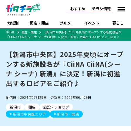
おすすめ
チラシ情報
地域別
開店・閉店
グルメ
イベント
暮らし
HOME
開店・閉店
【新潟市中央区】2025年夏頃にオープンする新施設名が
『CiiNA CiiNA(シーナ シーナ) 新潟』に決定！新潟に初進出するロピアをご紹介♪
食品スーパー・コンビ
戸建住宅・マンショ
特売セール
インタビュー
ニ
ン・土地
住宅メーカー・工務
【新潟市中央区】2025年夏頃にオープ
新潟市
開店
ラーメン
体験・販売
施設・ショップ
下越
閉店
現地レポート
祭り・伝統行事
店
ンする新施設名が『CiiNA CiiNA(シー
ショッピングモール・
ドラッグストア・ホーム
特集・まとめ記事
大型施設
センター
ナ シーナ) 新潟』に決定！新潟に初進
食品メーカー・県産
リニューアル・移転
休業
開店まとめ
閉店まとめ
中越
和食
趣味・展示会
上越
洋食
ライブ・コンサート
品
出するロピアをご紹介♪
新潟市・開店
新潟市・閉店
長岡市・開店
セツコママ
ランキング
新潟人
キャンペーン
ファッション
生活サービス
長岡市・閉店
上越市・開店
上越市・閉店
開店まとめ
閉店まとめ
人気記事まとめ
定食まとめ
配信日：2024年07月29日 更新日：2026年06月29日
にいがた酒の陣・新潟
習い事・塾
アパレル・雑貨
フィットネス・ジム
佐渡
スイーツ
スポーツ
ランチ
ラーメン・開店
ラーメン・閉店
酒月
ラーメンまとめ
飲食店まとめ
新潟市
開店
施設・ショップ
観光スポット
温泉・入浴
ホテル
旅館
水族館
インテリア・雑貨
外食・テイクアウト
新潟市中央区エリア
新潟市・開店
リラクゼーション・整体
スキー場
リユース・買取
新車・中古車・カー用品
旅行・レジャー
家電・携帯電話
新潟市中央区
ご当地グルメ
セミナー・講演会
新潟市東区
食べ歩き
子ども向け
テイクアウト
新潟市西区
花火大会
新潟市北区
季節・期間限定
入場無料
病院・クリニック
イオンモール
ラブラ万代・ラブラ2
冠婚葬祭
習い事・塾
通販・EC
イベント
求人