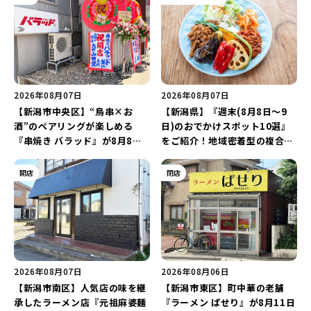
2026年08月07日
2026年08月07日
【新潟市中央区】“鳥串×お
【新潟県】『週末(8月8日～9
酒”のペアリングが楽しめる
日)のおでかけスポット10選』
『串焼き バラッド』が8月8日
をご紹介！地域密着型の複合施
にオープン！厳選した地酒もラ
設「めぐり舎」や「シーナシー
インアップ♪
ナ丸大新潟のサマーフェスタ
開店
閉店
2026」がおすすめ♪
2026年08月07日
2026年08月06日
【新潟市南区】人気店の味を継
【新潟市東区】町中華の老舗
承したラーメン店『元祖麻婆麺
『ラーメン ぱせり』が8月11日