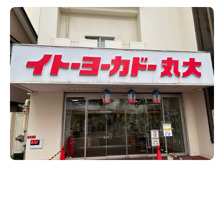
新潟市南区
カフェ
住宅展示場
居酒屋・バー
新潟市江南区
完成見学会
焼肉
学生スポーツ
新潟市秋葉区
パスタ
アルビレックス
新潟市西蒲区
ビルボードプレイスBP
新潟伊勢丹
ピア万代
官公庁・自治体
新潟市 チラシ
長岡・見附 チラシ
村上・関川
パン・ベーカリー
新発田・聖籠
タレカツ・豚カツ
胎内・粟島
デカ盛り・大盛り
リバーサイド千秋
パティオPATIO
上越・妙高・糸魚川 チラシ
注目 チラシ
週末セール
三条・加茂・田上
旨辛・激辛
定食・町定食
五泉・阿賀野・阿賀
海鮮・鮨
燕・弥彦
そば・うどん
火曜セール
オープン・リニューアルセール
長岡・見附
日本酒・新潟清酒
小千谷・十日町・津南
ワイン・クラフトビール
魚沼・南魚沼・湯沢
周年祭・感謝祭セール
年末・初売りセール
柏崎・刈羽・出雲崎
ケーキ・パフェ
ビアガーデン・暑気払い
上越・妙高・糸魚川
忘新年会・歓送迎会