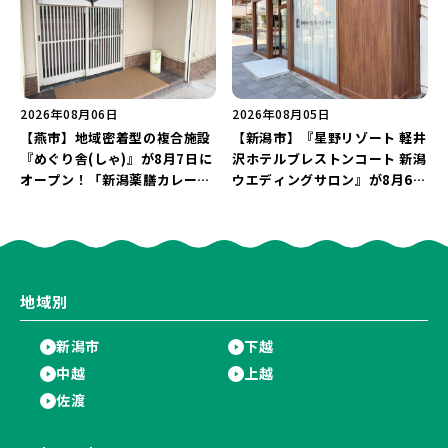
2026年08月06日
2026年08月05日
【燕市】地域密着型の複合施設
【新潟市】『星野リゾート 軽井
『めぐり舎(しゃ)』が8月7日に
沢ホテルブレストンコート 新潟
オープン！「新潟薬膳カレー
ウエディングサロン』が8月6日
Ricca」のレシピを受け継いだ
にオープン！軽井沢ウエディン
メニューや漆喰アートを楽しも
グを万代で相談しよう♪
う♪
地域別
新潟市
下越
中越
上越
佐渡