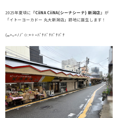
2025年夏頃に
『CiiNA CiiNA(シーナシーナ) 新潟店
』
が
「イトーヨーカドー 丸大新潟店」跡地に誕生します！
(⑉>ᴗ<ﾉﾉﾞ✩:+✧︎⋆ﾊﾟﾁﾊﾟﾁﾊﾟﾁﾊﾟﾁ