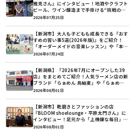
雅克さん』にインタビュー！地酒やクラフト
ビール、ワイン醸造まで手掛ける“挑戦の歴
史”に迫る♪
2026年07月25日
【新潟市】大人も子どもも成長できる『おす
すめの習い事5選(2026年版)』をご紹介！
「オーダーメイドの音楽レッスン」や「本格
キックボクシング」で新しい自分を見つけよ
2026年07月24日
う♪
【新潟県】『2026年7月にオープンした39
店』をまとめてご紹介！人気ラーメン店の新
ブランド「らぁめん 鳥紬麦」や「らぁめん
しょうがの空」など盛りだくさん♪
2026年08月01日
【新潟市】靴磨きとファッションの店
『BLOOM shoelounge・平原太門さん』に
インタビュー！足元から「上機嫌な毎日」を
つくる装いの提案とは？
2026年08月01日