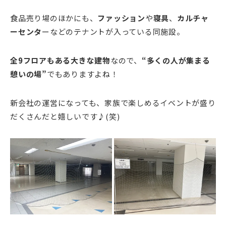
食品売り場のほかにも、
ファッション
や
寝具
、
カルチャ
ーセンタ
ーなどのテナントが入っている同施設。
全9フロアもある大きな建物
なので、
“多くの人が集まる
憩いの場”
でもありますよね！
新会社の運営になっても、家族で楽しめるイベントが盛り
だくさんだと嬉しいです♪(笑)