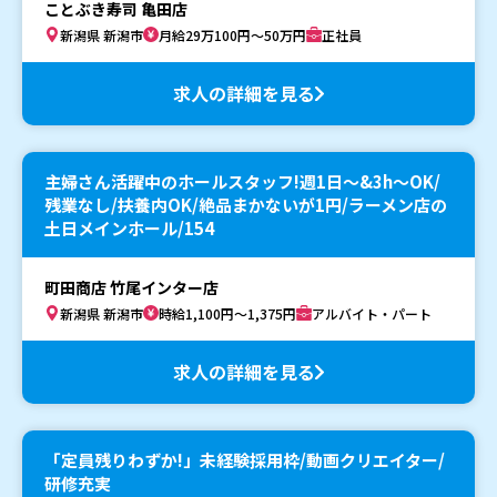
ことぶき寿司 亀田店
新潟県 新潟市
月給29万100円～50万円
正社員
求人の詳細を見る
主婦さん活躍中のホールスタッフ!週1日～&3h～OK/
残業なし/扶養内OK/絶品まかないが1円/ラーメン店の
土日メインホール/154
町田商店 竹尾インター店
新潟県 新潟市
時給1,100円～1,375円
アルバイト・パート
求人の詳細を見る
「定員残りわずか!」未経験採用枠/動画クリエイター/
研修充実