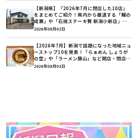
【新潟県】『2026年7月に閉店した10店』
をまとめてご紹介！県内から撤退する「鰻の
成瀬」や「石焼ステーキ贅 新潟小新店」が
営業に幕…。
2026年08月02日
【2026年7月】新潟で話題になった地域ニュ
ーストップ10を発表！「らぁめん しょうが
の空」や「ラーメン豚山」など開店・閉店の
注目記事をランキングでご紹介♪
2026年08月03日