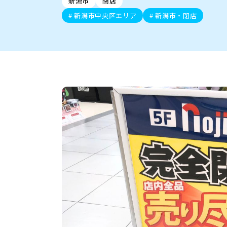
新潟市
閉店
新潟市中央区
ご当地グルメ
セミナー・講演会
新潟市東区
食べ歩き
子ども向け
テイクアウ
新潟市西
花火
イベント
求人
官公庁・自治体
新潟市中央区エリア
新潟市・閉店
新発田・聖籠
デカ盛り・大盛り
胎内・粟島
旨辛・激辛
三条・加
定食
火曜セール
オープン・リニューアルセ
柏崎・刈羽・出雲崎
ビアガーデン・暑気払い
上越・妙高・糸魚
忘新年会・歓