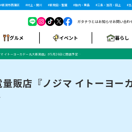
潟市西蒲区
村上・関川
新発田・聖籠
胎内・粟島
三条・加茂・田上
五泉・
ガタチラとは
お知らせ
お問い合わ
暮らし
グルメ
イベント
マ イトーヨーカドー丸大新潟店』が5月26日に閉店予定…
ショッピングモー
戸建住宅・マンショ
住宅メーカー・工
食品メーカー・県
特集・まとめ記
ル・大型施設
ン・土地
下越
閉店
現地レポート
祭り・伝統行事
インタビュー
中越
和食
趣味・展示会
務店
産品
事
電量販店『ノジマ イトーヨー
…
にいがた酒の陣・新
め
トネス・ジム
キャンペーン
閉店まとめ
開店まとめ
観光スポット
新潟市・開店
閉店まとめ
温泉・入浴
新潟市・閉店
人気記事まとめ
ホテル
長岡市・開店
旅館
定食
水
生活サービス
潟酒月
ランチ
リニック
メン・閉店
イオンモール
ラブラ万代・ラブラ2
ビルボードプレイ
新車・中古車・カー用品
旅行・レジャー
家電・携帯電話