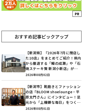
PR
おすすめ記事ピックアップ
【新潟県】『2026年7月に閉店し
た10店』をまとめてご紹介！県内
から撤退する「鰻の成瀬」や「石
焼ステーキ贅 新潟小新店」が営
業に幕…。
2026年08月02日
【新潟市】靴磨きとファッション
の店『BLOOM shoelounge・平
原太門さん』にインタビュー！足
元から「上機嫌な毎日」をつくる
装いの提案とは？
2026年08月01日