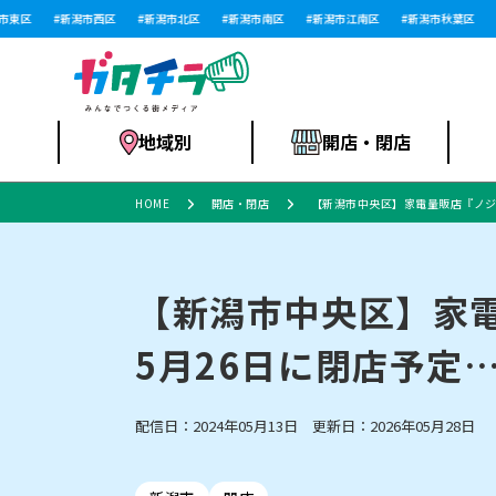
区
新潟市西区
新潟市北区
新潟市南区
新潟市江南区
新潟市秋葉区
新
地域別
開店・閉店
HOME
開店・閉店
【新潟市中央区】家電量販店『ノジ
食品スーパー・コ
新潟市
開店
ラーメン
体験・販売
施設・ショップ
特売セール
ンビニ
【新潟市中央区】家
5月26日に閉店予定
リニューアル・移転
習い事・塾
セツコママ
アパレル・雑貨
ランキング
休業
新潟人
開店まと
フィッ
ファッション
佐渡
スイーツ
スポーツ
上越市・閉店
スキー場
リユース・買取
ラーメン・開店
病院・ク
ラー
配信日：2024年05月13日 更新日：2026年05月28日
リバーサイド千秋
パティオPATIO
インテリア・雑貨
外食・テイクアウト