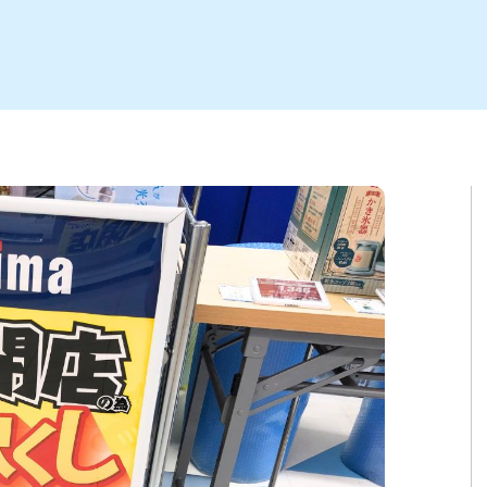
ト
区
大会
新潟市北区
季節・期間限定
入場無料
新潟市南区
住宅展示場
カフェ
新潟市江南区
完成見学会
居酒屋・バー
学生スポーツ
新潟市秋葉区
焼肉
パスタ
ア
新潟市 チラシ
長岡・見附 チラシ
上越・妙高・糸魚川 チラシ
茂・田上
・町定食
五泉・阿賀野・阿賀
海鮮・鮨
そば・うどん
燕・弥彦
日本酒・新潟清酒
長岡・見附
小千谷
ワイン
ール
周年祭・感謝祭セール
年末・初売りセール
川
送迎会