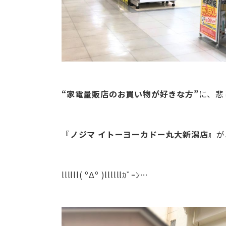
“家電量販店のお買い物が好きな方”
に、悲
『ノジマ イトーヨーカドー丸大新潟店』
が
llllll( ºΔº )llllllｶﾞｰﾝ…