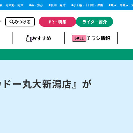
阿賀野・阿賀
燕・弥彦
長岡・見附
小千谷・十日町・津南
魚沼・南魚沼・湯沢
みつける
PR・特集
ライター紹介
せ
おすすめ
チラシ情報
ドラッグストア・ホ
ライブ・コンサー
ームセンター
上越
洋食
ト
カドー丸大新潟店』が
まとめ
族館
長岡市・閉店
リラクゼーション・整体
ラーメンまとめ
上越市・開店
飲食店まとめ
スBP
新潟伊勢丹
ピア万代
冠婚葬祭
習い事・塾
通販・EC