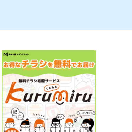
ルビレックス
新潟市西蒲区
パン・ベーカリー
村上・関川
タレカツ・豚カツ
注目 チラシ
週末セール
・十日町・津南
・クラフトビール
魚沼・南魚沼・湯沢
ケーキ・パフェ