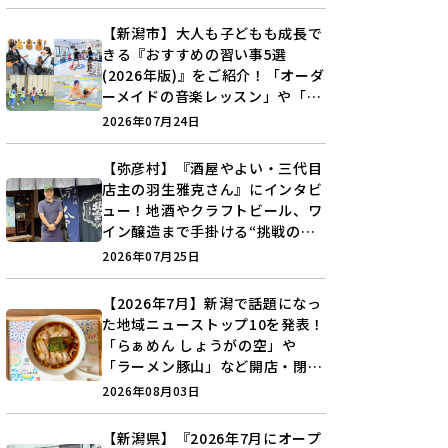
【新潟市】大人も子どもも成長で
きる『おすすめの習い事5選
(2026年版)』をご紹介！「オーダ
ーメイドの音楽レッスン」や「本
格キックボクシング」で新しい自
2026年07月24日
分を見つけよう♪
【弥彦村】『酒屋やよい・三代目
店主の羽生雅克さん』にインタビ
ュー！地酒やクラフトビール、ワ
イン醸造まで手掛ける“挑戦の歴
史”に迫る♪
2026年07月25日
【2026年7月】新潟で話題になっ
た地域ニューストップ10を発表！
「らぁめん しょうがの空」や
「ラーメン豚山」など開店・閉店
の注目記事をランキングでご紹介
2026年08月03日
♪
【新潟県】『2026年7月にオープ