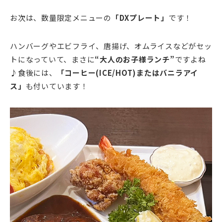
お次は、数量限定メニューの
「DXプレート」
です！
ハンバーグやエビフライ、唐揚げ、オムライスなどがセッ
トになっていて、まさに
“大人のお子様ランチ”
ですよね
♪食後には、
「コーヒー(ICE/HOT)またはバニラアイ
ス」
も付いています！
動
画
プ
レ
ー
ヤ
ー