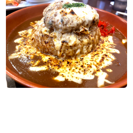
新潟市南区
カフェ
住宅展示場
居酒屋・バー
新潟市江南区
完成見学会
焼肉
学生スポーツ
新潟市秋葉区
パスタ
アルビレックス
新潟市西蒲区
ビルボードプレイスBP
新潟伊勢丹
ピア万代
官公庁・自治体
新潟市 チラシ
長岡・見附 チラシ
村上・関川
パン・ベーカリー
新発田・聖籠
タレカツ・豚カツ
胎内・粟島
デカ盛り・大盛り
リバーサイド千秋
パティオPATIO
上越・妙高・糸魚川 チラシ
注目 チラシ
週末セール
三条・加茂・田上
旨辛・激辛
定食・町定食
五泉・阿賀野・阿賀
海鮮・鮨
燕・弥彦
そば・うどん
火曜セール
オープン・リニューアルセール
長岡・見附
日本酒・新潟清酒
小千谷・十日町・津南
ワイン・クラフトビール
魚沼・南魚沼・湯沢
周年祭・感謝祭セール
年末・初売りセール
柏崎・刈羽・出雲崎
ケーキ・パフェ
ビアガーデン・暑気払い
上越・妙高・糸魚川
忘新年会・歓送迎会