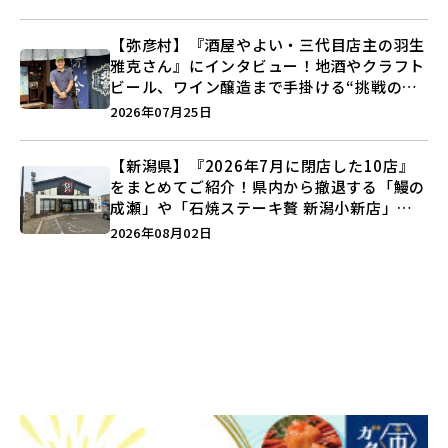
【弥彦村】『酒屋やよい・三代目店主の羽生
雅克さん』にインタビュー！地酒やクラフト
ビール、ワイン醸造まで手掛ける“挑戦の歴
史”に迫る♪
2026年07月25日
【新潟県】『2026年7月に閉店した10店』
をまとめてご紹介！県内から撤退する「鰻の
成瀬」や「石焼ステーキ贅 新潟小新店」が
営業に幕…。
2026年08月02日