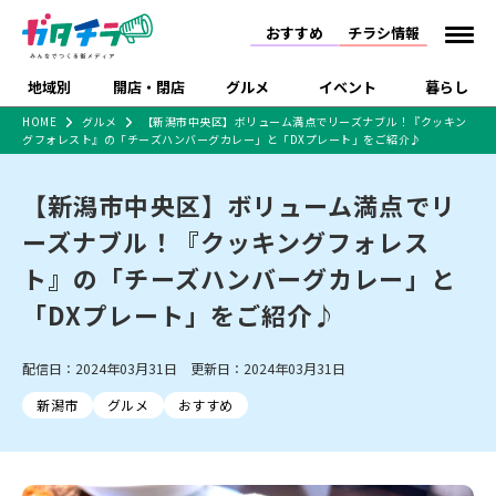
おすすめ
チラシ情報
地域別
開店・閉店
グルメ
イベント
暮らし
HOME
グルメ
【新潟市中央区】ボリューム満点でリーズナブル！『クッキン
グフォレスト』の「チーズハンバーグカレー」と「DXプレート」をご紹介♪
食品スーパー・コンビ
戸建住宅・マンショ
特売セール
インタビュー
ニ
ン・土地
住宅メーカー・工務
【新潟市中央区】ボリューム満点でリ
新潟市
開店
ラーメン
体験・販売
施設・ショップ
下越
閉店
現地レポート
祭り・伝統行事
店
ーズナブル！『クッキングフォレス
ショッピングモール・
ドラッグストア・ホーム
特集・まとめ記事
大型施設
センター
ト』の「チーズハンバーグカレー」と
食品メーカー・県産
リニューアル・移転
休業
開店まとめ
閉店まとめ
中越
和食
趣味・展示会
上越
洋食
ライブ・コンサート
品
「DXプレート」をご紹介♪
新潟市・開店
新潟市・閉店
長岡市・開店
セツコママ
ランキング
新潟人
キャンペーン
ファッション
生活サービス
長岡市・閉店
上越市・開店
上越市・閉店
開店まとめ
閉店まとめ
人気記事まとめ
定食まとめ
配信日：2024年03月31日 更新日：2024年03月31日
にいがた酒の陣・新潟
習い事・塾
アパレル・雑貨
フィットネス・ジム
佐渡
スイーツ
スポーツ
ランチ
ラーメン・開店
ラーメン・閉店
酒月
ラーメンまとめ
飲食店まとめ
新潟市
グルメ
おすすめ
観光スポット
温泉・入浴
ホテル
旅館
水族館
インテリア・雑貨
外食・テイクアウト
リラクゼーション・整体
スキー場
リユース・買取
新車・中古車・カー用品
旅行・レジャー
家電・携帯電話
新潟市中央区
ご当地グルメ
セミナー・講演会
新潟市東区
食べ歩き
子ども向け
テイクアウト
新潟市西区
花火大会
新潟市北区
季節・期間限定
入場無料
病院・クリニック
イオンモール
ラブラ万代・ラブラ2
冠婚葬祭
習い事・塾
通販・EC
イベント
求人