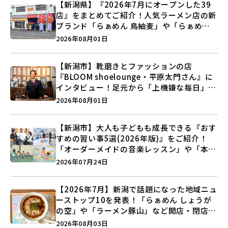
【新潟県】『2026年7月にオープンした39
店』をまとめてご紹介！人気ラーメン店の新
ブランド「らぁめん 鳥紬麦」や「らぁめん
しょうがの空」など盛りだくさん♪
2026年08月01日
【新潟市】靴磨きとファッションの店
『BLOOM shoelounge・平原太門さん』に
インタビュー！足元から「上機嫌な毎日」を
つくる装いの提案とは？
2026年08月01日
【新潟市】大人も子どもも成長できる『おす
すめの習い事5選(2026年版)』をご紹介！
「オーダーメイドの音楽レッスン」や「本格
キックボクシング」で新しい自分を見つけよ
2026年07月24日
う♪
【2026年7月】新潟で話題になった地域ニュ
ーストップ10を発表！「らぁめん しょうが
の空」や「ラーメン豚山」など開店・閉店の
注目記事をランキングでご紹介♪
2026年08月03日