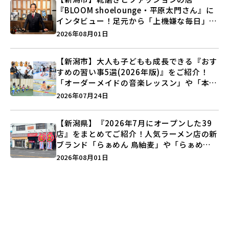
『BLOOM shoelounge・平原太門さん』に
インタビュー！足元から「上機嫌な毎日」を
つくる装いの提案とは？
2026年08月01日
【新潟市】大人も子どもも成長できる『おす
すめの習い事5選(2026年版)』をご紹介！
「オーダーメイドの音楽レッスン」や「本格
キックボクシング」で新しい自分を見つけよ
2026年07月24日
う♪
【新潟県】『2026年7月にオープンした39
店』をまとめてご紹介！人気ラーメン店の新
ブランド「らぁめん 鳥紬麦」や「らぁめん
しょうがの空」など盛りだくさん♪
2026年08月01日