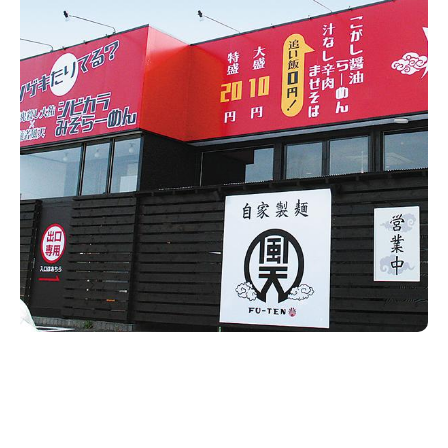
新潟市南区
カフェ
住宅展示場
居酒屋・バー
新潟市江南区
完成見学会
焼肉
学生スポーツ
新潟市秋葉区
パスタ
アルビレックス
新潟市西蒲区
ビルボードプレイスBP
新潟伊勢丹
ピア万代
官公庁・自治体
新潟市 チラシ
長岡・見附 チラシ
村上・関川
パン・ベーカリー
新発田・聖籠
タレカツ・豚カツ
胎内・粟島
デカ盛り・大盛り
リバーサイド千秋
パティオPATIO
上越・妙高・糸魚川 チラシ
注目 チラシ
週末セール
三条・加茂・田上
旨辛・激辛
定食・町定食
五泉・阿賀野・阿賀
海鮮・鮨
燕・弥彦
そば・うどん
火曜セール
オープン・リニューアルセール
長岡・見附
日本酒・新潟清酒
小千谷・十日町・津南
ワイン・クラフトビール
魚沼・南魚沼・湯沢
周年祭・感謝祭セール
年末・初売りセール
柏崎・刈羽・出雲崎
ケーキ・パフェ
ビアガーデン・暑気払い
上越・妙高・糸魚川
忘新年会・歓送迎会