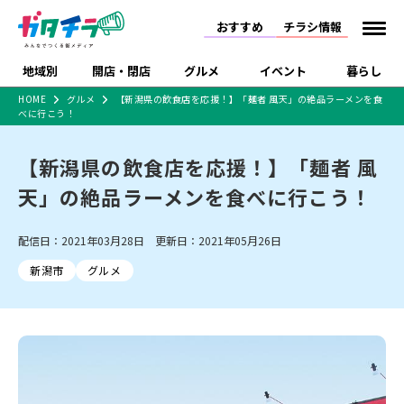
おすすめ
チラシ情報
地域別
開店・閉店
グルメ
イベント
暮らし
HOME
グルメ
【新潟県の飲食店を応援！】「麺者 風天」の絶品ラーメンを食
べに行こう！
食品スーパー・コンビ
戸建住宅・マンショ
特売セール
インタビュー
ニ
ン・土地
住宅メーカー・工務
【新潟県の飲食店を応援！】「麺者 風
新潟市
開店
ラーメン
体験・販売
施設・ショップ
下越
閉店
現地レポート
祭り・伝統行事
店
天」の絶品ラーメンを食べに行こう！
ショッピングモール・
ドラッグストア・ホーム
特集・まとめ記事
大型施設
センター
食品メーカー・県産
リニューアル・移転
休業
開店まとめ
閉店まとめ
中越
和食
趣味・展示会
上越
洋食
ライブ・コンサート
配信日：2021年03月28日 更新日：2021年05月26日
品
新潟市・開店
新潟市・閉店
長岡市・開店
新潟市
グルメ
セツコママ
ランキング
新潟人
キャンペーン
ファッション
生活サービス
長岡市・閉店
上越市・開店
上越市・閉店
開店まとめ
閉店まとめ
人気記事まとめ
定食まとめ
にいがた酒の陣・新潟
習い事・塾
アパレル・雑貨
フィットネス・ジム
佐渡
スイーツ
スポーツ
ランチ
ラーメン・開店
ラーメン・閉店
酒月
ラーメンまとめ
飲食店まとめ
観光スポット
温泉・入浴
ホテル
旅館
水族館
インテリア・雑貨
外食・テイクアウト
リラクゼーション・整体
スキー場
リユース・買取
新車・中古車・カー用品
旅行・レジャー
家電・携帯電話
新潟市中央区
ご当地グルメ
セミナー・講演会
新潟市東区
食べ歩き
子ども向け
テイクアウト
新潟市西区
花火大会
新潟市北区
季節・期間限定
入場無料
病院・クリニック
イオンモール
ラブラ万代・ラブラ2
冠婚葬祭
習い事・塾
通販・EC
イベント
求人