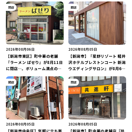
閉店
開店
2026年08月06日
2026年08月05日
【新潟市東区】町中華の老舗
【新潟市】『星野リゾート 軽井
『ラーメン ぱせり』が8月11日
沢ホテルブレストンコート 新潟
に閉店…。ボリューム満点の名
ウエディングサロン』が8月6日
店が幕を閉じる。
にオープン！軽井沢ウエディン
グを万代で相談しよう♪
開店
閉店
2026年08月05日
2026年08月05日
【新潟市中央区】気軽に立ち寄
【新潟市】町中華の老舗店『共