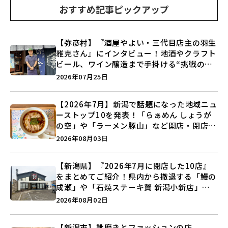
おすすめ記事ピックアップ
【弥彦村】『酒屋やよい・三代目店主の羽生
雅克さん』にインタビュー！地酒やクラフト
ビール、ワイン醸造まで手掛ける“挑戦の歴
史”に迫る♪
2026年07月25日
【2026年7月】新潟で話題になった地域ニュ
ーストップ10を発表！「らぁめん しょうが
の空」や「ラーメン豚山」など開店・閉店の
注目記事をランキングでご紹介♪
2026年08月03日
【新潟県】『2026年7月に閉店した10店』
をまとめてご紹介！県内から撤退する「鰻の
成瀬」や「石焼ステーキ贅 新潟小新店」が
営業に幕…。
2026年08月02日
【新潟市】靴磨きとファッションの店