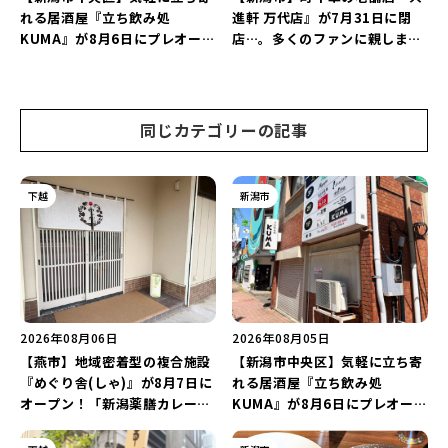
れる居酒屋『立ち飲み処
進軒 万代店』が7月31日に閉
KUMA』が8月6日にプレオープ
店…。多くのファンに親しまれ
ン！“1杯目のドリンクが半
た名店が長年の営業に幕。
額”になるキャンペーンを開催
♪
同じカテゴリーの記事
下越
新潟市
2026年08月06日
2026年08月05日
【燕市】地域密着型の複合施設
【新潟市中央区】気軽に立ち寄
『めぐり舎(しゃ)』が8月7日に
れる居酒屋『立ち飲み処
オープン！「新潟薬膳カレー
KUMA』が8月6日にプレオープ
Ricca」のレシピを受け継いだ
ン！“1杯目のドリンクが半
メニューや漆喰アートを楽しも
額”になるキャンペーンを開催