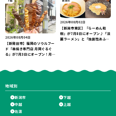
下越
新潟市
う♪
♪
2026年08月02日
【新潟市東区】『らーめん和
樹』が7月8日にオープン♪「淡
2026年08月04日
麗ラーメン」と「独創性あふれ
【新発田市】福岡のソウルフー
る和え玉」を実食レポー
ド『串焼き専門店 月岡ぐるぐ
ト！“カルボナーラのような味
る』が7月3日にオープン！月岡
わい”を楽しもう♪
温泉街の新スポットで「新潟食
材を使ったぐるぐる串焼き」を
堪能しよう♪
地域別
新潟市
下越
中越
上越
佐渡