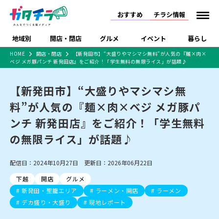
おすすめ
チラシ情報
地域別
開店・閉店
グルメ
イベント
暮らし
HOME
開店・閉店
【新発田市】“大盛りやマシマシ無料”が人気の『麺×肉×
ベジ メガ豚パンチ 新発田店』をご紹介！「学生無料の無限ライス」が話題♪
食品スーパー・コンビ
戸建住宅・マンショ
特売セール
インタビュー
ニ
ン・土地
住宅メーカー・工務
【新発田市】“大盛りやマシマシ無
新潟市
開店
ラーメン
体験・販売
施設・ショップ
下越
閉店
現地レポート
祭り・伝統行事
店
料”が人気の『麺×肉×ベジ メガ豚パ
ショッピングモール・
ドラッグストア・ホーム
特集・まとめ記事
大型施設
センター
ンチ 新発田店』をご紹介！「学生無料
食品メーカー・県産
リニューアル・移転
休業
開店まとめ
閉店まとめ
中越
和食
趣味・展示会
上越
洋食
ライブ・コンサート
品
の無限ライス」が話題♪
新潟市・開店
新潟市・閉店
長岡市・開店
セツコママ
ランキング
新潟人
キャンペーン
ファッション
生活サービス
長岡市・閉店
上越市・開店
上越市・閉店
開店まとめ
閉店まとめ
人気記事まとめ
定食まとめ
配信日：2024年10月27日 更新日：2026年06月22日
にいがた酒の陣・新潟
習い事・塾
アパレル・雑貨
フィットネス・ジム
佐渡
スイーツ
スポーツ
ランチ
ラーメン・開店
ラーメン・閉店
酒月
ラーメンまとめ
飲食店まとめ
下越
開店
グルメ
観光スポット
温泉・入浴
ホテル
旅館
水族館
インテリア・雑貨
外食・テイクアウト
新発田・聖籠エリア
ラーメン・開店
ラーメン
リラクゼーション・整体
スキー場
リユース・買取
新車・中古車・カー用品
旅行・レジャー
家電・携帯電話
デカ盛り・大盛り
現地レポート
新潟市中央区
ご当地グルメ
セミナー・講演会
新潟市東区
食べ歩き
子ども向け
テイクアウト
新潟市西区
花火大会
新潟市北区
季節・期間限定
入場無料
病院・クリニック
イオンモール
ラブラ万代・ラブラ2
冠婚葬祭
習い事・塾
通販・EC
イベント
求人