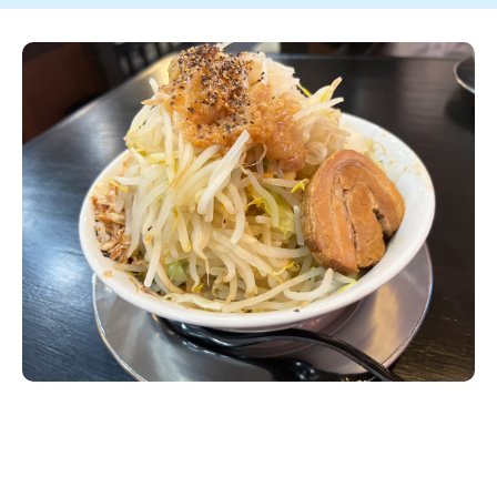
新潟市南区
カフェ
住宅展示場
居酒屋・バー
新潟市江南区
完成見学会
焼肉
学生スポーツ
新潟市秋葉区
パスタ
アルビレックス
新潟市西蒲区
ビルボードプレイスBP
新潟伊勢丹
ピア万代
官公庁・自治体
新潟市 チラシ
長岡・見附 チラシ
村上・関川
パン・ベーカリー
新発田・聖籠
タレカツ・豚カツ
胎内・粟島
デカ盛り・大盛り
リバーサイド千秋
パティオPATIO
上越・妙高・糸魚川 チラシ
注目 チラシ
週末セール
三条・加茂・田上
旨辛・激辛
定食・町定食
五泉・阿賀野・阿賀
海鮮・鮨
燕・弥彦
そば・うどん
火曜セール
オープン・リニューアルセール
長岡・見附
日本酒・新潟清酒
小千谷・十日町・津南
ワイン・クラフトビール
魚沼・南魚沼・湯沢
周年祭・感謝祭セール
年末・初売りセール
柏崎・刈羽・出雲崎
ケーキ・パフェ
ビアガーデン・暑気払い
上越・妙高・糸魚川
忘新年会・歓送迎会