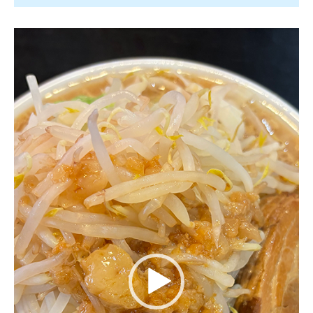
動
画
プ
レ
ー
ヤ
ー