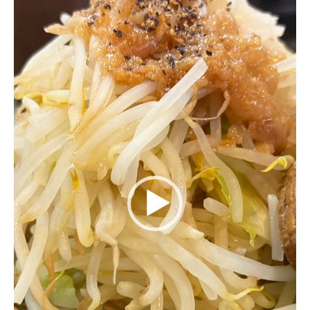
ー
ヤ
ー