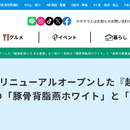
潟市西蒲区
村上・関川
新発田・聖籠
胎内・粟島
三条・加茂・田上
五泉・
ガタチラとは
お知らせ
お問い合わ
暮らし
グルメ
イベント
プンした『越後長岡 いちまる食堂』をご紹介！名物の「豚骨背脂燕ホワイト」と「長岡生姜醤
ショッピングモー
戸建住宅・マンショ
住宅メーカー・工
食品メーカー・県
特集・まとめ記
ル・大型施設
ン・土地
下越
閉店
現地レポート
祭り・伝統行事
インタビュー
中越
和食
趣味・展示会
務店
産品
事
リニューアルオープンした『
の「豚骨背脂燕ホワイト」と「
にいがた酒の陣・新
め
トネス・ジム
キャンペーン
閉店まとめ
開店まとめ
観光スポット
新潟市・開店
閉店まとめ
温泉・入浴
新潟市・閉店
人気記事まとめ
ホテル
長岡市・開店
旅館
定食
水
生活サービス
潟酒月
ランチ
♪
リニック
メン・閉店
イオンモール
ラブラ万代・ラブラ2
ビルボードプレイ
新車・中古車・カー用品
旅行・レジャー
家電・携帯電話