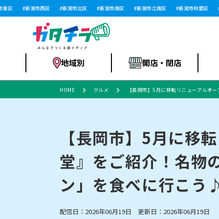
区
新潟市西区
新潟市北区
新潟市南区
新潟市江南区
新潟市秋葉区
新
地域別
開店・閉店
HOME
グルメ
【長岡市】5月に移転リニューアルオー
食品スーパー・コ
新潟市
開店
ラーメン
体験・販売
施設・ショップ
特売セール
ンビニ
【長岡市】5月に移転
堂』をご紹介！名物
リニューアル・移転
習い事・塾
セツコママ
アパレル・雑貨
ランキング
休業
新潟人
開店まと
フィッ
ファッション
佐渡
スイーツ
スポーツ
ン」を食べに行こう
上越市・閉店
スキー場
リユース・買取
ラーメン・開店
病院・ク
ラー
リバーサイド千秋
パティオPATIO
配信日：2026年06月19日 更新日：2026年06月19日
インテリア・雑貨
外食・テイクアウト