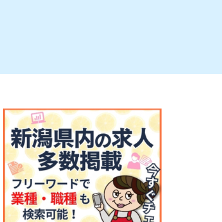
ルビレックス
新潟市西蒲区
パン・ベーカリー
村上・関川
タレカツ・豚カツ
注目 チラシ
週末セール
・十日町・津南
・クラフトビール
魚沼・南魚沼・湯沢
ケーキ・パフェ