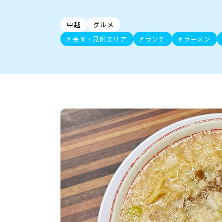
新潟市中央区
ご当地グルメ
セミナー・講演会
新潟市東区
食べ歩き
子ども向け
テイクアウ
新潟市西
花火
イベント
求人
官公庁・自治体
新発田・聖籠
デカ盛り・大盛り
胎内・粟島
旨辛・激辛
三条・加
定食
火曜セール
オープン・リニューアルセ
中越
グルメ
柏崎・刈羽・出雲崎
ビアガーデン・暑気払い
上越・妙高・糸魚
忘新年会・歓
長岡・見附エリア
ランチ
ラーメン