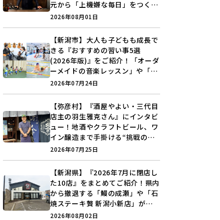
元から「上機嫌な毎日」をつくる
装いの提案とは？
2026年08月01日
【新潟市】大人も子どもも成長で
きる『おすすめの習い事5選
(2026年版)』をご紹介！「オーダ
ーメイドの音楽レッスン」や「本
格キックボクシング」で新しい自
2026年07月24日
分を見つけよう♪
【弥彦村】『酒屋やよい・三代目
店主の羽生雅克さん』にインタビ
ュー！地酒やクラフトビール、ワ
イン醸造まで手掛ける“挑戦の歴
史”に迫る♪
2026年07月25日
【新潟県】『2026年7月に閉店し
た10店』をまとめてご紹介！県内
から撤退する「鰻の成瀬」や「石
焼ステーキ贅 新潟小新店」が営
業に幕…。
2026年08月02日