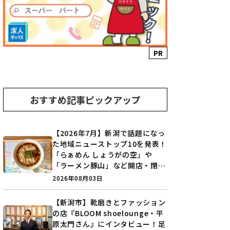
PR
おすすめ記事ピックアップ
【2026年7月】新潟で話題になっ
た地域ニューストップ10を発表！
「らぁめん しょうがの空」や
「ラーメン豚山」など開店・閉店
の注目記事をランキングでご紹介
2026年08月03日
♪
【新潟市】靴磨きとファッション
の店『BLOOM shoelounge・平
原太門さん』にインタビュー！足