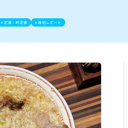
ト
区
大会
新潟市北区
季節・期間限定
入場無料
新潟市南区
住宅展示場
カフェ
新潟市江南区
完成見学会
居酒屋・バー
学生スポーツ
新潟市秋葉区
焼肉
パスタ
ア
新潟市 チラシ
長岡・見附 チラシ
上越・妙高・糸魚川 チラシ
茂・田上
・町定食
五泉・阿賀野・阿賀
海鮮・鮨
そば・うどん
燕・弥彦
日本酒・新潟清酒
長岡・見附
小千谷
ワイン
ール
周年祭・感謝祭セール
年末・初売りセール
川
送迎会
定食・町定食
現地レポート