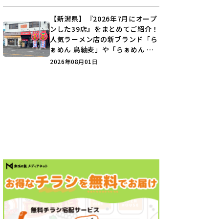
【新潟県】『2026年7月にオープ
ンした39店』をまとめてご紹介！
人気ラーメン店の新ブランド「ら
ぁめん 鳥紬麦」や「らぁめん し
ょうがの空」など盛りだくさん♪
2026年08月01日