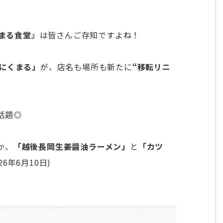
ちまる食堂』
は皆さんご存知ですよね！
 にくまる」
が、店名も場所も新たに
“移転リニ
話題◎
か、
「越後長岡生姜醤油ラーメン」
と
「カツ
年6月10日)