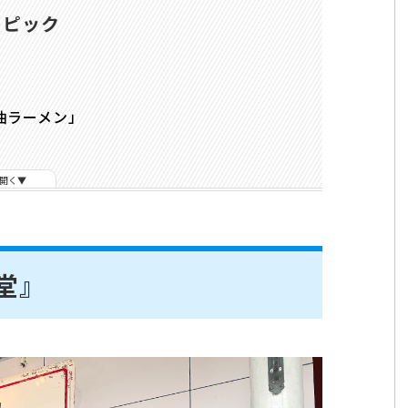
トピック
油ラーメン」
開く
堂』