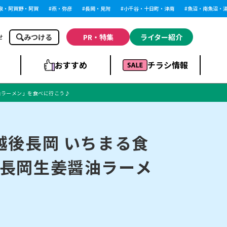
阿賀野・阿賀
燕・弥彦
長岡・見附
小千谷・十日町・津南
魚沼・南魚沼・湯沢
みつける
PR・特集
ライター紹介
せ
おすすめ
チラシ情報
油ラーメン」を食べに行こう♪
ドラッグストア・ホ
ライブ・コンサー
ームセンター
上越
洋食
ト
越後長岡 いちまる食
長岡生姜醤油ラーメ
まとめ
族館
長岡市・閉店
リラクゼーション・整体
ラーメンまとめ
上越市・開店
飲食店まとめ
スBP
新潟伊勢丹
ピア万代
冠婚葬祭
習い事・塾
通販・EC