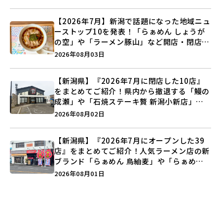
【2026年7月】新潟で話題になった地域ニュ
ーストップ10を発表！「らぁめん しょうが
の空」や「ラーメン豚山」など開店・閉店の
注目記事をランキングでご紹介♪
2026年08月03日
【新潟県】『2026年7月に閉店した10店』
をまとめてご紹介！県内から撤退する「鰻の
成瀬」や「石焼ステーキ贅 新潟小新店」が
営業に幕…。
2026年08月02日
【新潟県】『2026年7月にオープンした39
店』をまとめてご紹介！人気ラーメン店の新
ブランド「らぁめん 鳥紬麦」や「らぁめん
しょうがの空」など盛りだくさん♪
2026年08月01日