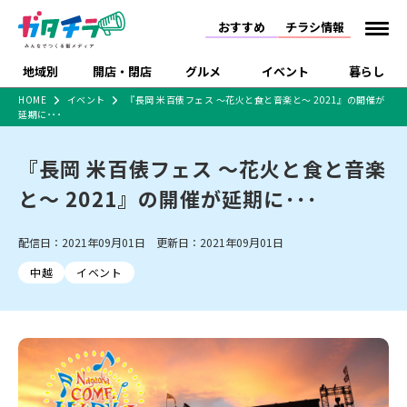
おすすめ
チラシ情報
地域別
開店・閉店
グルメ
イベント
暮らし
HOME
イベント
『長岡 米百俵フェス 〜花火と食と音楽と〜 2021』の開催が
延期に･･･
食品スーパー・コンビ
戸建住宅・マンショ
特売セール
インタビュー
ニ
ン・土地
住宅メーカー・工務
『長岡 米百俵フェス 〜花火と食と音楽
新潟市
開店
ラーメン
体験・販売
施設・ショップ
下越
閉店
現地レポート
祭り・伝統行事
店
と〜 2021』の開催が延期に･･･
ショッピングモール・
ドラッグストア・ホーム
特集・まとめ記事
大型施設
センター
食品メーカー・県産
リニューアル・移転
休業
開店まとめ
閉店まとめ
中越
和食
趣味・展示会
上越
洋食
ライブ・コンサート
配信日：2021年09月01日 更新日：2021年09月01日
品
新潟市・開店
新潟市・閉店
長岡市・開店
中越
イベント
セツコママ
ランキング
新潟人
キャンペーン
ファッション
生活サービス
長岡市・閉店
上越市・開店
上越市・閉店
開店まとめ
閉店まとめ
人気記事まとめ
定食まとめ
にいがた酒の陣・新潟
習い事・塾
アパレル・雑貨
フィットネス・ジム
佐渡
スイーツ
スポーツ
ランチ
ラーメン・開店
ラーメン・閉店
酒月
ラーメンまとめ
飲食店まとめ
観光スポット
温泉・入浴
ホテル
旅館
水族館
インテリア・雑貨
外食・テイクアウト
リラクゼーション・整体
スキー場
リユース・買取
新車・中古車・カー用品
旅行・レジャー
家電・携帯電話
新潟市中央区
ご当地グルメ
セミナー・講演会
新潟市東区
食べ歩き
子ども向け
テイクアウト
新潟市西区
花火大会
新潟市北区
季節・期間限定
入場無料
病院・クリニック
イオンモール
ラブラ万代・ラブラ2
冠婚葬祭
習い事・塾
通販・EC
イベント
求人