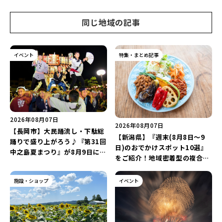
同じ地域の記事
イベント
特集・まとめ記事
2026年08月07日
2026年08月07日
【長岡市】大民踊流し・下駄総
【新潟県】『週末(8月8日～9
踊りで盛り上がろう♪『第31回
日)のおでかけスポット10選』
中之島夏まつり』が8月9日に開
をご紹介！地域密着型の複合施
催！“新潟アルビレックスBB選
設「めぐり舎」や「シーナシー
手”のシュート対決は必見♪
ナ丸大新潟のサマーフェスタ
施設・ショップ
イベント
2026」がおすすめ♪