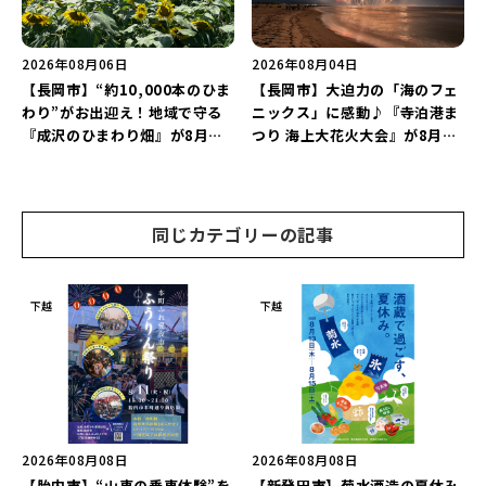
2026年08月06日
2026年08月04日
【長岡市】“約10,000本のひま
【長岡市】大迫力の「海のフェ
わり”がお出迎え！地域で守る
ニックス」に感動♪『寺泊港ま
『成沢のひまわり畑』が8月中
つり 海上大花火大会』が8月7
旬まで見頃♪夏休みは長岡の魅
日に開催！海と夜空を彩る“約
力を満喫しよう！
5,000発の花火”を楽しもう♪
同じカテゴリーの記事
下越
下越
2026年08月08日
2026年08月08日
【胎内市】“山車の乗車体験”を
【新発田市】菊水酒造の夏休み