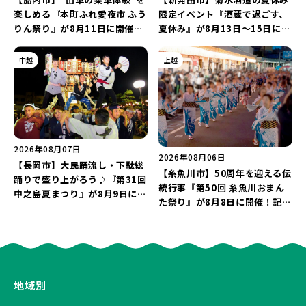
楽しめる『本町ふれ愛夜市 ふう
限定イベント『酒蔵で過ごす、
りん祭り』が8月11日に開催！
夏休み』が8月13日～15日に開
レトロな商店街に「グルメ＆縁
催！「蔵元かき氷」や「風鈴作
日の露店」が大集結♪
り体験」を満喫しよう♪
中越
上越
2026年08月07日
2026年08月06日
【長岡市】大民踊流し・下駄総
【糸魚川市】50周年を迎える伝
踊りで盛り上がろう♪『第31回
統行事『第50回 糸魚川おまん
中之島夏まつり』が8月9日に開
た祭り』が8月8日に開催！記念
催！“新潟アルビレックスBB選
企画の新潟プロレス＆東京力車
手”のシュート対決は必見♪
を楽しもう♪
地域別