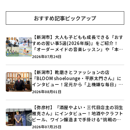
おすすめ記事ピックアップ
【新潟市】大人も子どもも成長できる『おす
すめの習い事5選(2026年版)』をご紹介！
「オーダーメイドの音楽レッスン」や「本格
キックボクシング」で新しい自分を見つけよ
2026年07月24日
う♪
【新潟市】靴磨きとファッションの店
『BLOOM shoelounge・平原太門さん』に
インタビュー！足元から「上機嫌な毎日」を
つくる装いの提案とは？
2026年08月01日
【弥彦村】『酒屋やよい・三代目店主の羽生
雅克さん』にインタビュー！地酒やクラフト
ビール、ワイン醸造まで手掛ける“挑戦の歴
史”に迫る♪
2026年07月25日