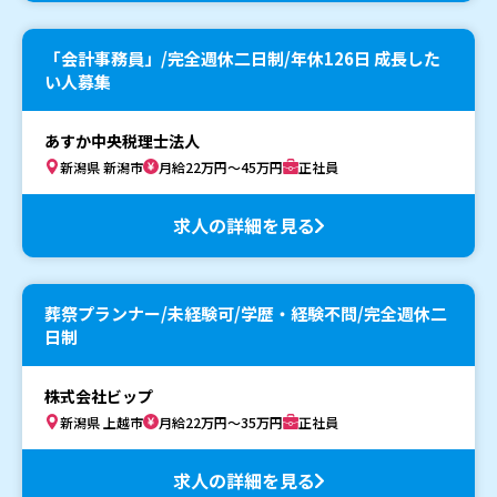
「会計事務員」/完全週休二日制/年休126日 成長した
い人募集
あすか中央税理士法人
新潟県 新潟市
月給22万円～45万円
正社員
求人の詳細を見る
葬祭プランナー/未経験可/学歴・経験不問/完全週休二
日制
株式会社ビップ
新潟県 上越市
月給22万円～35万円
正社員
求人の詳細を見る