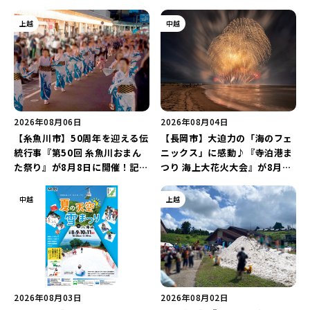
上越
中越
2026年08月06日
2026年08月04日
【糸魚川市】50周年を迎える伝
【長岡市】大迫力の「海のフェ
統行事『第50回 糸魚川おまん
ニックス」に感動♪『寺泊港ま
た祭り』が8月8日に開催！記念
つり 海上大花火大会』が8月7
企画の新潟プロレス＆東京力車
日に開催！海と夜空を彩る“約
を楽しもう♪
5,000発の花火”を楽しもう♪
中越
上越
2026年08月03日
2026年08月02日