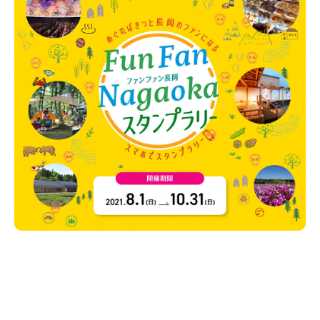
新潟市南区
カフェ
住宅展示場
居酒屋・バー
新潟市江南区
完成見学会
焼肉
学生スポーツ
新潟市秋葉区
パスタ
アルビレックス
新潟市西蒲区
ビルボードプレイスBP
新潟伊勢丹
ピア万代
官公庁・自治体
新潟市 チラシ
長岡・見附 チラシ
村上・関川
パン・ベーカリー
新発田・聖籠
タレカツ・豚カツ
胎内・粟島
デカ盛り・大盛り
リバーサイド千秋
パティオPATIO
上越・妙高・糸魚川 チラシ
注目 チラシ
週末セール
三条・加茂・田上
旨辛・激辛
定食・町定食
五泉・阿賀野・阿賀
海鮮・鮨
燕・弥彦
そば・うどん
火曜セール
オープン・リニューアルセール
長岡・見附
日本酒・新潟清酒
小千谷・十日町・津南
ワイン・クラフトビール
魚沼・南魚沼・湯沢
周年祭・感謝祭セール
年末・初売りセール
柏崎・刈羽・出雲崎
ケーキ・パフェ
ビアガーデン・暑気払い
上越・妙高・糸魚川
忘新年会・歓送迎会