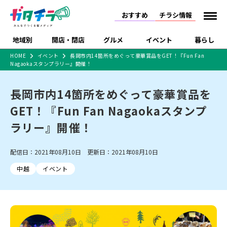
おすすめ
チラシ情報
地域別
開店・閉店
グルメ
イベント
暮らし
HOME
イベント
長岡市内14箇所をめぐって豪華賞品をGET！『Fun Fan
Nagaokaスタンプラリー』開催！
食品スーパー・コンビ
戸建住宅・マンショ
特売セール
インタビュー
ニ
ン・土地
住宅メーカー・工務
長岡市内14箇所をめぐって豪華賞品を
新潟市
開店
ラーメン
体験・販売
施設・ショップ
下越
閉店
現地レポート
祭り・伝統行事
店
GET！『Fun Fan Nagaokaスタンプ
ショッピングモール・
ドラッグストア・ホーム
特集・まとめ記事
大型施設
センター
ラリー』開催！
食品メーカー・県産
リニューアル・移転
休業
開店まとめ
閉店まとめ
中越
和食
趣味・展示会
上越
洋食
ライブ・コンサート
品
新潟市・開店
新潟市・閉店
長岡市・開店
配信日：2021年08月10日 更新日：2021年08月10日
セツコママ
ランキング
新潟人
キャンペーン
ファッション
生活サービス
長岡市・閉店
上越市・開店
上越市・閉店
開店まとめ
閉店まとめ
人気記事まとめ
定食まとめ
中越
イベント
にいがた酒の陣・新潟
習い事・塾
アパレル・雑貨
フィットネス・ジム
佐渡
スイーツ
スポーツ
ランチ
ラーメン・開店
ラーメン・閉店
酒月
ラーメンまとめ
飲食店まとめ
観光スポット
温泉・入浴
ホテル
旅館
水族館
インテリア・雑貨
外食・テイクアウト
リラクゼーション・整体
スキー場
リユース・買取
新車・中古車・カー用品
旅行・レジャー
家電・携帯電話
新潟市中央区
ご当地グルメ
セミナー・講演会
新潟市東区
食べ歩き
子ども向け
テイクアウト
新潟市西区
花火大会
新潟市北区
季節・期間限定
入場無料
病院・クリニック
イオンモール
ラブラ万代・ラブラ2
冠婚葬祭
習い事・塾
通販・EC
イベント
求人