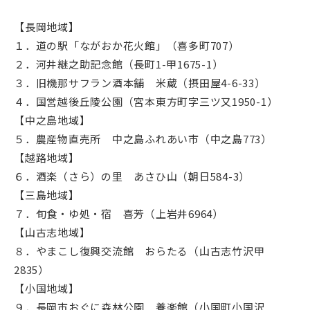
【長岡地域】
１．道の駅「ながおか花火館」（喜多町707）
２．河井継之助記念館（長町1-甲1675-1）
３．旧機那サフラン酒本舗 米蔵（摂田屋4-6-33）
４．国営越後丘陵公園（宮本東方町字三ツ又1950-1）
【中之島地域】
５．農産物直売所 中之島ふれあい市（中之島773）
【越路地域】
６．酒楽（さら）の里 あさひ山（朝日584-3）
【三島地域】
７．旬食・ゆ処・宿 喜芳（上岩井6964）
【山古志地域】
８．やまこし復興交流館 おらたる（山古志竹沢甲
2835）
【小国地域】
９．長岡市おぐに森林公園 養楽館（小国町小国沢