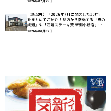
2026年07月25日
【新潟県】『2026年7月に閉店した10店』
をまとめてご紹介！県内から撤退する「鰻の
成瀬」や「石焼ステーキ贅 新潟小新店」が
営業に幕…。
2026年08月02日