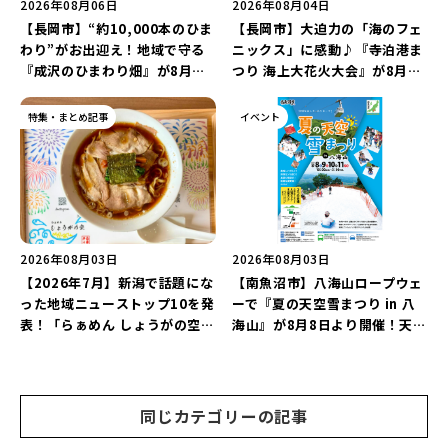
2026年08月06日
2026年08月04日
【長岡市】“約10,000本のひま
【長岡市】大迫力の「海のフェ
わり”がお出迎え！地域で守る
ニックス」に感動♪『寺泊港ま
『成沢のひまわり畑』が8月中
つり 海上大花火大会』が8月7
旬まで見頃♪夏休みは長岡の魅
日に開催！海と夜空を彩る“約
力を満喫しよう！
5,000発の花火”を楽しもう♪
特集・まとめ記事
イベント
2026年08月03日
2026年08月03日
【2026年7月】新潟で話題にな
【南魚沼市】八海山ロープウェ
った地域ニューストップ10を発
ーで『夏の天空雪まつり in 八
表！「らぁめん しょうがの空」
海山』が8月8日より開催！天然
や「ラーメン豚山」など開店・
雪を使った「そり遊びゲレン
閉店の注目記事をランキングで
デ」が登場♪
ご紹介♪
同じカテゴリーの記事