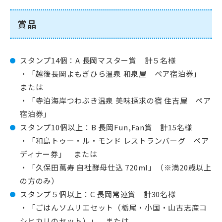
賞品
スタンプ14個：A 長岡マスター賞 計５名様
・「越後長岡よもぎひら温泉 和泉屋 ペア宿泊券」
または
・「寺泊海岸つわぶき温泉 美味探求の宿 住吉屋 ペア
宿泊券」
スタンプ10個以上：B 長岡Fun,Fan賞 計15名様
・「和島トゥー・ル・モンド レストランバーグ ペア
ディナー券」 または
・「久保田萬寿 自社酵母仕込 720ml」（※満20歳以上
の方のみ）
スタンプ５個以上：C 長岡常連賞 計30名様
・「ごはんソムリエセット（栃尾・小国・山古志産コ
シヒカリのセット）」 または