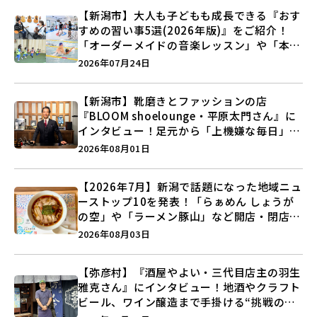
【新潟市】大人も子どもも成長できる『おす
すめの習い事5選(2026年版)』をご紹介！
「オーダーメイドの音楽レッスン」や「本格
キックボクシング」で新しい自分を見つけよ
2026年07月24日
う♪
【新潟市】靴磨きとファッションの店
『BLOOM shoelounge・平原太門さん』に
インタビュー！足元から「上機嫌な毎日」を
つくる装いの提案とは？
2026年08月01日
【2026年7月】新潟で話題になった地域ニュ
ーストップ10を発表！「らぁめん しょうが
の空」や「ラーメン豚山」など開店・閉店の
注目記事をランキングでご紹介♪
2026年08月03日
【弥彦村】『酒屋やよい・三代目店主の羽生
雅克さん』にインタビュー！地酒やクラフト
ビール、ワイン醸造まで手掛ける“挑戦の歴
史”に迫る♪