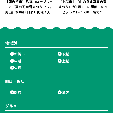
【南魚沼市】八海山ロープウェ
【上越市】『山のうえ真夏の雪
ーで『夏の天空雪まつり in 八
まつり』が8月8日に開催！キュ
海山』が8月8日より開催！天然
ーピットバレイスキー場で“真
雪を使った「そり遊びゲレン
夏の雪遊び＆夜の花火大会”を
デ」が登場♪
楽しもう♪
地域別
新潟市
下越
中越
上越
佐渡
開店・閉店
開店
閉店
グルメ