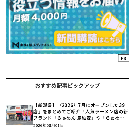
PR
おすすめ記事ピックアップ
【新潟県】『2026年7月にオープンした39
店』をまとめてご紹介！人気ラーメン店の新
ブランド「らぁめん 鳥紬麦」や「らぁめん
しょうがの空」など盛りだくさん♪
2026年08月01日