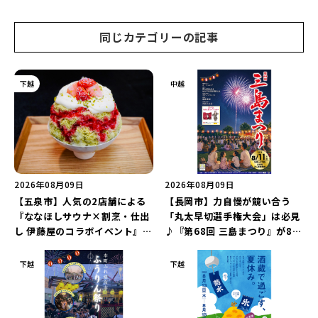
ナ丸大新潟のサマーフェスタ
2026」がおすすめ♪
同じカテゴリーの記事
下越
中越
2026年08月09日
2026年08月09日
【五泉市】人気の2店舗による
【長岡市】力自慢が競い合う
『ななほしサウナ×割烹・仕出
「丸太早切選手権大会」は必見
し 伊藤屋のコラボイベント』が
♪『第68回 三島まつり』が8月
8月13日に限定開催！サウナと
11日に開催！「まーな ものま
かき氷でととのえよう♪
ねライブショー」も楽しもう♪
下越
下越