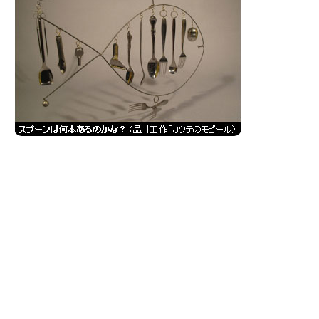
新潟市南区
カフェ
住宅展示場
居酒屋・バー
新潟市江南区
完成見学会
焼肉
学生スポーツ
新潟市秋葉区
パスタ
アルビレックス
新潟市西蒲区
ビルボードプレイスBP
新潟伊勢丹
ピア万代
官公庁・自治体
新潟市 チラシ
長岡・見附 チラシ
村上・関川
パン・ベーカリー
新発田・聖籠
タレカツ・豚カツ
胎内・粟島
デカ盛り・大盛り
リバーサイド千秋
パティオPATIO
上越・妙高・糸魚川 チラシ
注目 チラシ
週末セール
三条・加茂・田上
旨辛・激辛
定食・町定食
五泉・阿賀野・阿賀
海鮮・鮨
燕・弥彦
そば・うどん
火曜セール
オープン・リニューアルセール
長岡・見附
日本酒・新潟清酒
小千谷・十日町・津南
ワイン・クラフトビール
魚沼・南魚沼・湯沢
周年祭・感謝祭セール
年末・初売りセール
柏崎・刈羽・出雲崎
ケーキ・パフェ
ビアガーデン・暑気払い
上越・妙高・糸魚川
忘新年会・歓送迎会