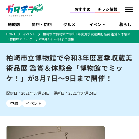
おすすめ
チラシ情報
地域別
開店・閉店
グルメ
イベント
暮らし
HOME
イベント
柏崎市立博物館で令和3年度夏季収蔵美術品展 鑑賞＆体験会
「博物館でミッケ！」が8月7日～9日まで開催！
食品スーパー・コンビ
戸建住宅・マンショ
特売セール
インタビュー
ニ
ン・土地
住宅メーカー・工務
柏崎市立博物館で令和3年度夏季収蔵美
新潟市
開店
ラーメン
体験・販売
施設・ショップ
下越
閉店
現地レポート
祭り・伝統行事
店
術品展 鑑賞＆体験会「博物館でミッ
ショッピングモール・
ドラッグストア・ホーム
特集・まとめ記事
大型施設
センター
ケ！」が8月7日～9日まで開催！
食品メーカー・県産
リニューアル・移転
休業
開店まとめ
閉店まとめ
中越
和食
趣味・展示会
上越
洋食
ライブ・コンサート
品
新潟市・開店
新潟市・閉店
長岡市・開店
配信日：2021年07月24日 更新日：2021年07月24日
セツコママ
ランキング
新潟人
キャンペーン
ファッション
生活サービス
長岡市・閉店
上越市・開店
上越市・閉店
開店まとめ
閉店まとめ
人気記事まとめ
定食まとめ
中越
イベント
にいがた酒の陣・新潟
習い事・塾
アパレル・雑貨
フィットネス・ジム
佐渡
スイーツ
スポーツ
ランチ
ラーメン・開店
ラーメン・閉店
酒月
ラーメンまとめ
飲食店まとめ
観光スポット
温泉・入浴
ホテル
旅館
水族館
インテリア・雑貨
外食・テイクアウト
リラクゼーション・整体
スキー場
リユース・買取
新車・中古車・カー用品
旅行・レジャー
家電・携帯電話
新潟市中央区
ご当地グルメ
セミナー・講演会
新潟市東区
食べ歩き
子ども向け
テイクアウト
新潟市西区
花火大会
新潟市北区
季節・期間限定
入場無料
病院・クリニック
イオンモール
ラブラ万代・ラブラ2
冠婚葬祭
習い事・塾
通販・EC
イベント
求人