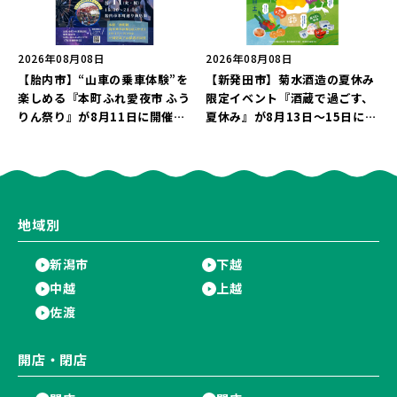
2026年08月08日
2026年08月08日
【胎内市】“山車の乗車体験”を
【新発田市】菊水酒造の夏休み
楽しめる『本町ふれ愛夜市 ふう
限定イベント『酒蔵で過ごす、
りん祭り』が8月11日に開催！
夏休み』が8月13日～15日に開
レトロな商店街に「グルメ＆縁
催！「蔵元かき氷」や「風鈴作
日の露店」が大集結♪
り体験」を満喫しよう♪
地域別
新潟市
下越
中越
上越
佐渡
開店・閉店