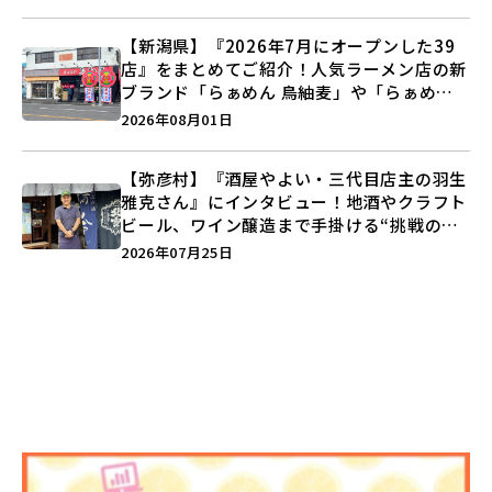
【新潟県】『2026年7月にオープンした39
店』をまとめてご紹介！人気ラーメン店の新
ブランド「らぁめん 鳥紬麦」や「らぁめん
しょうがの空」など盛りだくさん♪
2026年08月01日
【弥彦村】『酒屋やよい・三代目店主の羽生
雅克さん』にインタビュー！地酒やクラフト
ビール、ワイン醸造まで手掛ける“挑戦の歴
史”に迫る♪
2026年07月25日