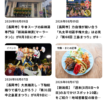
2026年08月09日
2026年08月09日
【長岡市】牛骨スープの麻辣湯
【長岡市】力自慢が競い合う
専門店『新潟麻辣燙(マーラー
「丸太早切選手権大会」は必見
タン)』が8月3日にオープ
♪『第68回 三島まつり』が8月
ン！“ドリンクを1本”もらえる
11日に開催！「まーな ものま
キャンペーンを実施中♪
ねライブショー」も楽しもう♪
イベント
特集・まとめ記事
2026年08月07日
2026年08月07日
【長岡市】大民踊流し・下駄総
【新潟県】『週末(8月8日～9
踊りで盛り上がろう♪『第31回
日)のおでかけスポット10選』
中之島夏まつり』が8月9日に開
をご紹介！地域密着型の複合施
催！“新潟アルビレックスBB選
設「めぐり舎」や「シーナシー
手”のシュート対決は必見♪