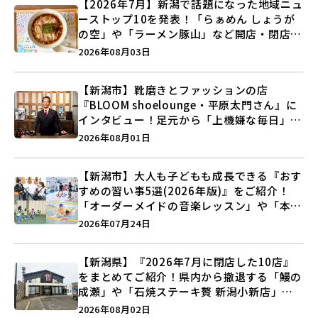
【2026年7月】新潟で話題になった地域ニュ
ーストップ10を発表！「らぁめん しょうが
の空」や「ラーメン豚山」など開店・閉店の
注目記事をランキングでご紹介♪
2026年08月03日
【新潟市】靴磨きとファッションの店
『BLOOM shoelounge・平原太門さん』に
インタビュー！足元から「上機嫌な毎日」を
つくる装いの提案とは？
2026年08月01日
【新潟市】大人も子どもも成長できる『おす
すめの習い事5選(2026年版)』をご紹介！
「オーダーメイドの音楽レッスン」や「本格
キックボクシング」で新しい自分を見つけよ
2026年07月24日
う♪
【新潟県】『2026年7月に閉店した10店』
をまとめてご紹介！県内から撤退する「鰻の
成瀬」や「石焼ステーキ贅 新潟小新店」が
営業に幕…。
2026年08月02日