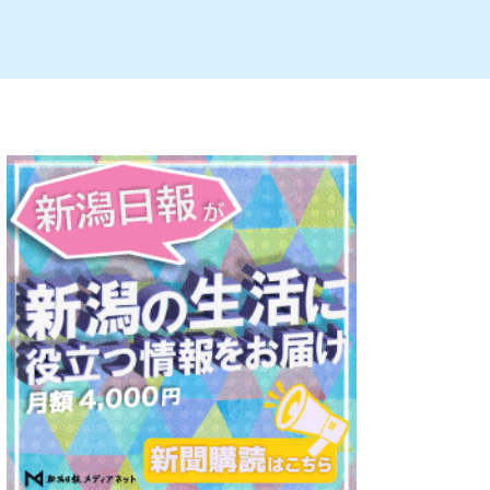
ルビレックス
新潟市西蒲区
パン・ベーカリー
村上・関川
タレカツ・豚カツ
注目 チラシ
週末セール
・十日町・津南
・クラフトビール
魚沼・南魚沼・湯沢
ケーキ・パフェ