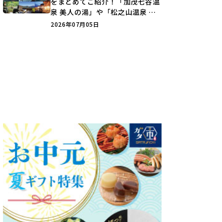
をまとめてご紹介！「加茂七谷温
泉 美人の湯」や「松之山温泉 ナ
ステビュウ湯の山」などを巡ろう
2026年07月05日
♪