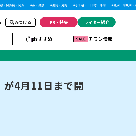
・阿賀野・阿賀
燕・弥彦
長岡・見附
小千谷・十日町・津南
魚沼・南魚沼・湯沢
みつける
PR・特集
ライター紹介
せ
おすすめ
チラシ情報
ドラッグストア・ホ
ライブ・コンサー
ームセンター
上越
洋食
ト
が4月11日まで開
まとめ
族館
長岡市・閉店
リラクゼーション・整体
ラーメンまとめ
上越市・開店
飲食店まとめ
スBP
新潟伊勢丹
ピア万代
冠婚葬祭
習い事・塾
通販・EC