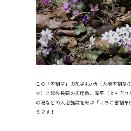
この「雪割草」の花場4カ所（大崎雪割草
寺）と越後長岡の奥座敷、蓬平（よもぎひ
の湯などの入浴施設を結ぶ『えちご雪割草街
うです！