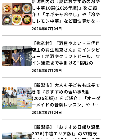
新潟県内の『夏におすすめの冷や
し中華10選(2026年版)』をご紹
介！「ネギチャ冷やし」や「冷や
しレモン中華」など個性豊かなラ
インアップ♪
2026年07月04日
【弥彦村】『酒屋やよい・三代目
店主の羽生雅克さん』にインタビ
ュー！地酒やクラフトビール、ワ
イン醸造まで手掛ける“挑戦の歴
史”に迫る♪
2026年07月25日
【新潟市】大人も子どもも成長で
きる『おすすめの習い事5選
(2026年版)』をご紹介！「オーダ
ーメイドの音楽レッスン」や「本
格キックボクシング」で新しい自
2026年07月24日
分を見つけよう♪
【新潟県】『おすすめ日帰り温泉
2026(中越エリア版)』の37施設