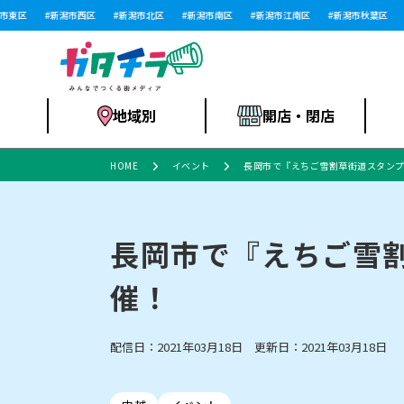
東区
新潟市西区
新潟市北区
新潟市南区
新潟市江南区
新潟市秋葉区
新
地域別
開店・閉店
HOME
イベント
長岡市で『えちご雪割草街道スタンプラ
食品スーパー・コ
新潟市
開店
ラーメン
体験・販売
施設・ショップ
特売セール
ンビニ
長岡市で『えちご雪割
催！
リニューアル・移転
習い事・塾
セツコママ
アパレル・雑貨
ランキング
休業
新潟人
開店まと
フィッ
ファッション
佐渡
スイーツ
スポーツ
上越市・閉店
スキー場
リユース・買取
ラーメン・開店
病院・ク
ラー
配信日：2021年03月18日 更新日：2021年03月18日
リバーサイド千秋
パティオPATIO
インテリア・雑貨
外食・テイクアウト