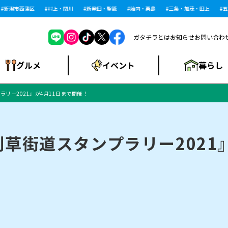
潟市西蒲区
村上・関川
新発田・聖籠
胎内・粟島
三条・加茂・田上
五泉
ガタチラとは
お知らせ
お問い合わ
暮らし
グルメ
イベント
リー2021』が4月11日まで開催！
ショッピングモー
戸建住宅・マンショ
住宅メーカー・工
食品メーカー・県
特集・まとめ記
ル・大型施設
ン・土地
下越
閉店
現地レポート
祭り・伝統行事
インタビュー
中越
和食
趣味・展示会
務店
産品
事
草街道スタンプラリー2021』
にいがた酒の陣・新
め
トネス・ジム
キャンペーン
閉店まとめ
開店まとめ
観光スポット
新潟市・開店
閉店まとめ
温泉・入浴
新潟市・閉店
人気記事まとめ
ホテル
長岡市・開店
旅館
定食
水
生活サービス
潟酒月
ランチ
リニック
メン・閉店
イオンモール
ラブラ万代・ラブラ2
ビルボードプレイ
新車・中古車・カー用品
旅行・レジャー
家電・携帯電話