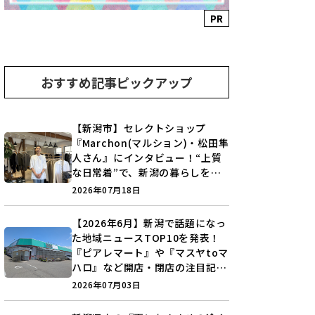
PR
おすすめ記事ピックアップ
【新潟市】セレクトショップ
『Marchon(マルション)・松田隼
人さん』にインタビュー！“上質
な日常着”で、新潟の暮らしを楽
しむ提案とは？
2026年07月18日
【2026年6月】新潟で話題になっ
た地域ニュースTOP10を発表！
『ピアレマート』や『マスヤtoマ
ハロ』など開店・閉店の注目記事
をランキングでご紹介♪
2026年07月03日