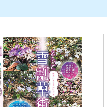
ト
区
大会
新潟市北区
季節・期間限定
入場無料
新潟市南区
住宅展示場
カフェ
新潟市江南区
完成見学会
居酒屋・バー
学生スポーツ
新潟市秋葉区
焼肉
パスタ
ア
新潟市 チラシ
長岡・見附 チラシ
上越・妙高・糸魚川 チラシ
茂・田上
・町定食
五泉・阿賀野・阿賀
海鮮・鮨
そば・うどん
燕・弥彦
日本酒・新潟清酒
長岡・見附
小千谷
ワイン
ール
周年祭・感謝祭セール
年末・初売りセール
川
送迎会