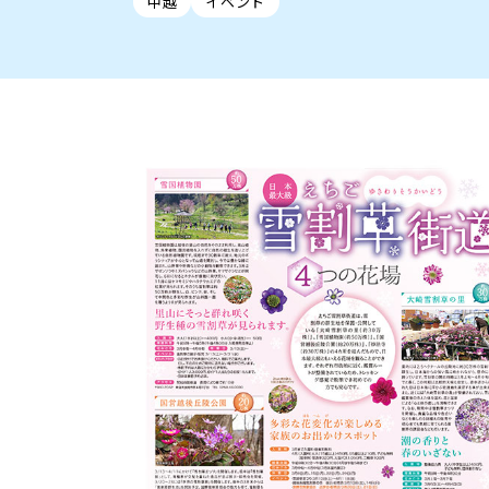
中越
イベント
新潟市中央区
ご当地グルメ
セミナー・講演会
新潟市東区
食べ歩き
子ども向け
テイクアウ
新潟市西
花火
イベント
求人
官公庁・自治体
新発田・聖籠
デカ盛り・大盛り
胎内・粟島
旨辛・激辛
三条・加
定食
火曜セール
オープン・リニューアルセ
柏崎・刈羽・出雲崎
ビアガーデン・暑気払い
上越・妙高・糸魚
忘新年会・歓