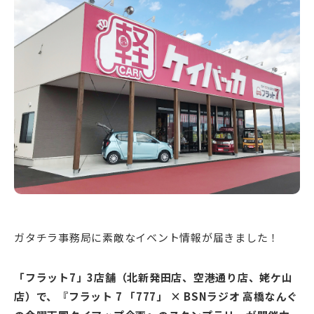
新潟市南区
カフェ
住宅展示場
居酒屋・バー
新潟市江南区
完成見学会
焼肉
学生スポーツ
新潟市秋葉区
パスタ
アルビレックス
新潟市西蒲区
ビルボードプレイスBP
新潟伊勢丹
ピア万代
官公庁・自治体
新潟市 チラシ
長岡・見附 チラシ
村上・関川
パン・ベーカリー
新発田・聖籠
タレカツ・豚カツ
胎内・粟島
デカ盛り・大盛り
リバーサイド千秋
パティオPATIO
上越・妙高・糸魚川 チラシ
注目 チラシ
週末セール
三条・加茂・田上
旨辛・激辛
定食・町定食
五泉・阿賀野・阿賀
海鮮・鮨
燕・弥彦
そば・うどん
火曜セール
オープン・リニューアルセール
長岡・見附
日本酒・新潟清酒
小千谷・十日町・津南
ワイン・クラフトビール
魚沼・南魚沼・湯沢
周年祭・感謝祭セール
年末・初売りセール
柏崎・刈羽・出雲崎
ケーキ・パフェ
ビアガーデン・暑気払い
上越・妙高・糸魚川
忘新年会・歓送迎会
ガタチラ事務局に素敵なイベント情報が届きました！
「フラット7」3店舗（北新発田店、空港通り店、姥ケ山
店）で、『フラット 7 「777」 × BSNラジオ 高橋なんぐ