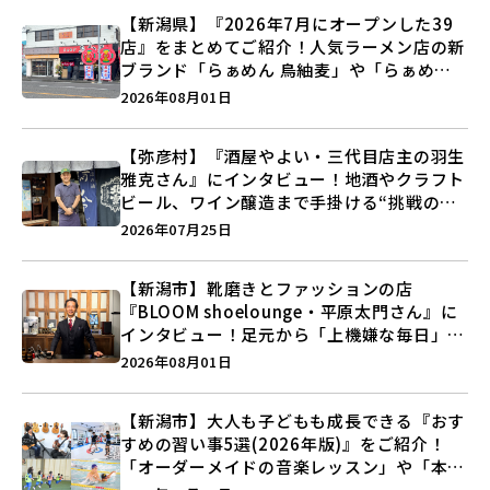
【新潟県】『2026年7月にオープンした39
店』をまとめてご紹介！人気ラーメン店の新
ブランド「らぁめん 鳥紬麦」や「らぁめん
しょうがの空」など盛りだくさん♪
2026年08月01日
【弥彦村】『酒屋やよい・三代目店主の羽生
雅克さん』にインタビュー！地酒やクラフト
ビール、ワイン醸造まで手掛ける“挑戦の歴
史”に迫る♪
2026年07月25日
【新潟市】靴磨きとファッションの店
『BLOOM shoelounge・平原太門さん』に
インタビュー！足元から「上機嫌な毎日」を
つくる装いの提案とは？
2026年08月01日
【新潟市】大人も子どもも成長できる『おす
すめの習い事5選(2026年版)』をご紹介！
「オーダーメイドの音楽レッスン」や「本格
キックボクシング」で新しい自分を見つけよ