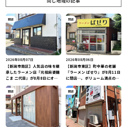
同じ地域の記事
開店
閉店
2026年08月07日
2026年08月06日
【新潟市南区】人気店の味を継
【新潟市東区】町中華の老舗
承したラーメン店『元祖麻婆麺
『ラーメン ぱせり』が8月11日
こま 二代目』が8月8日にオー
に閉店…。ボリューム満点の名
プン！多くのファンに親しまれ
店が幕を閉じる。
た「麻婆麺」を復刻♪
開店
開店