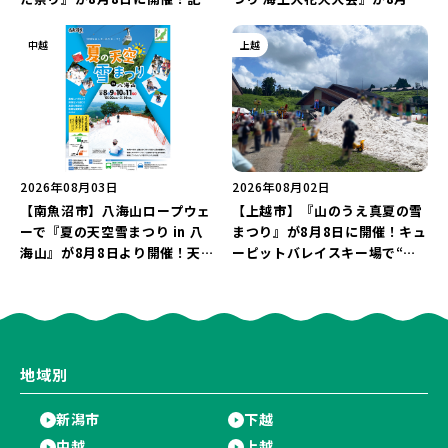
企画の新潟プロレス＆東京力車
日に開催！海と夜空を彩る“約
を楽しもう♪
5,000発の花火”を楽しもう♪
中越
上越
2026年08月03日
2026年08月02日
【南魚沼市】八海山ロープウェ
【上越市】『山のうえ真夏の雪
ーで『夏の天空雪まつり in 八
まつり』が8月8日に開催！キュ
海山』が8月8日より開催！天然
ーピットバレイスキー場で“真
雪を使った「そり遊びゲレン
夏の雪遊び＆夜の花火大会”を
デ」が登場♪
楽しもう♪
地域別
新潟市
下越
中越
上越