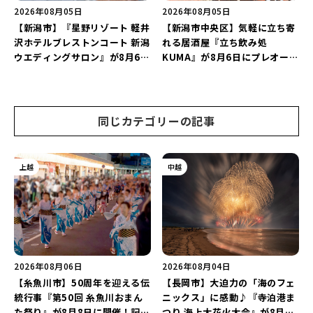
2026年08月05日
2026年08月05日
【新潟市】『星野リゾート 軽井
【新潟市中央区】気軽に立ち寄
沢ホテルブレストンコート 新潟
れる居酒屋『立ち飲み処
ウエディングサロン』が8月6日
KUMA』が8月6日にプレオープ
にオープン！軽井沢ウエディン
ン！“1杯目のドリンクが半
グを万代で相談しよう♪
額”になるキャンペーンを開催
♪
同じカテゴリーの記事
上越
中越
2026年08月06日
2026年08月04日
【糸魚川市】50周年を迎える伝
【長岡市】大迫力の「海のフェ
統行事『第50回 糸魚川おまん
ニックス」に感動♪『寺泊港ま
た祭り』が8月8日に開催！記念
つり 海上大花火大会』が8月7