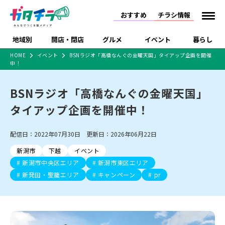
おすすめ
チラシ情報
地域別
開店・閉店
グルメ
イベント
暮らし
HOME
イベント
BSNラジオ「高橋なんぐの金曜天国」タイアップ企画を開催
中！
食品スーパー・コンビ
戸建住宅・マンショ
特売セール
インタビュー
ニ
ン・土地
住宅メーカー・工務
BSNラジオ「高橋なんぐの金曜天国」
新潟市
開店
ラーメン
体験・販売
施設・ショップ
下越
閉店
現地レポート
祭り・伝統行事
店
タイアップ企画を開催中！
ショッピングモール・
ドラッグストア・ホーム
特集・まとめ記事
大型施設
センター
食品メーカー・県産
リニューアル・移転
休業
開店まとめ
閉店まとめ
中越
和食
趣味・展示会
上越
洋食
ライブ・コンサート
配信日：2022年07月30日 更新日：2026年06月22日
品
新潟市・開店
新潟市・閉店
長岡市・開店
新潟市
下越
イベント
セツコママ
ランキング
新潟人
キャンペーン
ファッション
生活サービス
長岡市・閉店
上越市・開店
上越市・閉店
新潟市中央区エリア
新潟市東区エリア
開店まとめ
閉店まとめ
人気記事まとめ
定食まとめ
にいがた酒の陣・新潟
習い事・塾
アパレル・雑貨
フィットネス・ジム
佐渡
スイーツ
スポーツ
ランチ
ラーメン・開店
新発田・聖籠エリア
ラーメン・閉店
キャンペーン
pr
酒月
ラーメンまとめ
飲食店まとめ
観光スポット
温泉・入浴
ホテル
旅館
水族館
インテリア・雑貨
外食・テイクアウト
リラクゼーション・整体
スキー場
リユース・買取
新車・中古車・カー用品
旅行・レジャー
家電・携帯電話
新潟市中央区
ご当地グルメ
セミナー・講演会
新潟市東区
食べ歩き
子ども向け
テイクアウト
新潟市西区
花火大会
新潟市北区
季節・期間限定
入場無料
病院・クリニック
イオンモール
ラブラ万代・ラブラ2
冠婚葬祭
習い事・塾
通販・EC
イベント
求人