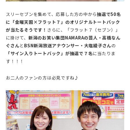
スリーセブンを集めて、応募した方の中から
抽選で50名
に「金曜天国×フラット７」のオリジナルトートバック
が当たるそうです！
さらに、「フラット７（セブン）」
に掛けて、
新潟のお笑い集団NAMARAの芸人・高橋なん
ぐさん
と
BSN新潟放送アナウンサー・大塩綾子さん
の
「サイン入りトートバック」が抽選で７名
に当たりま
す！！！
お二人のファンの方は必見ですね♪