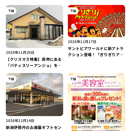
下越
下越
2020年11月17日
サントピアワールドに新アトラ
2020年11月25日
クション登場！「ぎりぎりアト
【クリスマス特集】燕市にある
ラクション！」に挑戦！
『パティスリーアンジュ』をご
紹介！
下越
下越
2020年11月14日
新潟伊勢丹のお歳暮ギフトセン