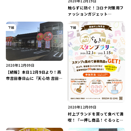
2020年12月19日
触らずに防ぐ！コロナ対策用フ
ァッションガジェット
『FINGER HOOK(フィンガー
フック)』が発売！
下越
下越
2020年12月09日
【続報】本日12月9日より！燕
市吉田春日山に『天心坊 吉田
店』がプレオープン！
2020年12月09日
村上ブランドを買って食べて満
喫！『一押し商品！ぐるっと周
遊スタンプラリー』が開催中！