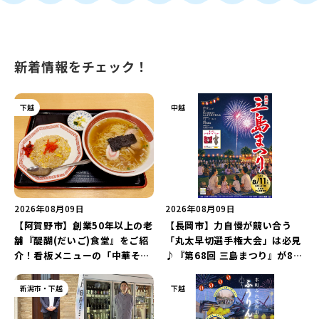
新着情報をチェック！
下越
中越
2026年08月09日
2026年08月09日
【阿賀野市】創業50年以上の老
【長岡市】力自慢が競い合う
舗『醍醐(だいご)食堂』をご紹
「丸太早切選手権大会」は必見
介！看板メニューの「中華そば
♪『第68回 三島まつり』が8月
チャーハンセット」とボリュー
11日に開催！「まーな ものま
ム満点の「焼肉定食」を堪能し
ねライブショー」も楽しもう♪
新潟市・下越
下越
よう♪