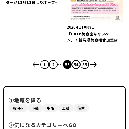
ターが11月11日よりオープ
ン！
2020年11月08日
「GoTo美容室キャンペー
ン」！新潟県美容組合加盟店を
利用してプレゼントを当てよ
う！
…
1
2
53
54
55
①地域を絞る
新潟市
下越
中越
上越
佐渡
②気になるカテゴリーへGO