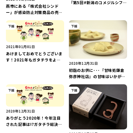
新潟市南区
カフェ
住宅展示場
居酒屋・バー
新潟市江南区
完成見学会
焼肉
学生スポーツ
『第5回#新潟のコメジルシフォ
新潟市秋葉区
パスタ
アルビレックス
新潟市西蒲区
ビルボードプレイスBP
新潟伊勢丹
ピア万代
燕市にある「株式会社シンド
官公庁・自治体
新潟市 チラシ
長岡・見附 チラシ
トコンテスト』の投稿を1月6日
村上・関川
パン・ベーカリー
新発田・聖籠
タレカツ・豚カツ
胎内・粟島
デカ盛り・大盛り
リバーサイド千秋
パティオPATIO
ー」が感染防止対策商品の売上
上越・妙高・糸魚川 チラシ
注目 チラシ
週末セール
より募集開始！
の一部を『47コロナ基金』へ！
三条・加茂・田上
旨辛・激辛
定食・町定食
五泉・阿賀野・阿賀
海鮮・鮨
燕・弥彦
そば・うどん
火曜セール
オープン・リニューアルセール
下越
下越
長岡・見附
日本酒・新潟清酒
小千谷・十日町・津南
ワイン・クラフトビール
魚沼・南魚沼・湯沢
周年祭・感謝祭セール
年末・初売りセール
柏崎・刈羽・出雲崎
ケーキ・パフェ
ビアガーデン・暑気払い
上越・妙高・糸魚川
忘新年会・歓送迎会
2021年01月01日
あけましておめでとうございま
す！2021年もガタチラをよろ
2020年12月31日
しくお願いいたします！
初詣のお供に･･･『甘味処鎌倉
弥彦神社店』の甘味はいかがで
すか？
下越
下越
2020年12月31日
ありがとう2020年！今年注目
された記事は!?ガタチラ総決
算！