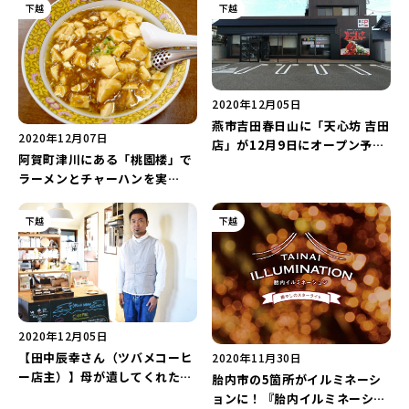
下越
下越
2020年12月05日
燕市吉田春日山に「天心坊 吉田
2020年12月07日
店」が12月9日にオープン予
阿賀町津川にある「桃園楼」で
定！
ラーメンとチャーハンを実
食！！
下越
下越
2020年12月05日
【田中辰幸さん（ツバメコーヒ
2020年11月30日
ー店主）】母が遺してくれた場
胎内市の5箇所がイルミネーシ
所で自分らしく好きなことを貫
ョンに！『胎内イルミネーショ