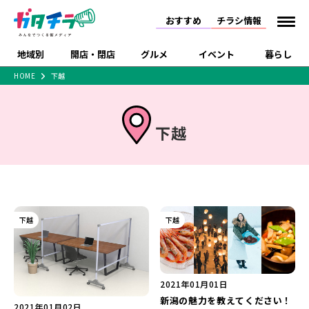
おすすめ
チラシ情報
地域別
開店・閉店
グルメ
イベント
暮らし
HOME
下越
食品スーパー・コンビ
戸建住宅・マンショ
特売セール
インタビュー
ニ
ン・土地
住宅メーカー・工務
新潟市
開店
ラーメン
体験・販売
施設・ショップ
下越
閉店
現地レポート
祭り・伝統行事
下越
店
ショッピングモール・
ドラッグストア・ホーム
特集・まとめ記事
大型施設
センター
食品メーカー・県産
リニューアル・移転
休業
開店まとめ
閉店まとめ
中越
和食
趣味・展示会
上越
洋食
ライブ・コンサート
品
新潟市・開店
新潟市・閉店
長岡市・開店
セツコママ
ランキング
新潟人
キャンペーン
ファッション
生活サービス
下越
長岡市・閉店
上越市・開店
下越
上越市・閉店
開店まとめ
閉店まとめ
人気記事まとめ
定食まとめ
にいがた酒の陣・新潟
習い事・塾
アパレル・雑貨
フィットネス・ジム
佐渡
スイーツ
スポーツ
ランチ
ラーメン・開店
ラーメン・閉店
酒月
ラーメンまとめ
飲食店まとめ
観光スポット
温泉・入浴
ホテル
旅館
水族館
インテリア・雑貨
外食・テイクアウト
リラクゼーション・整体
スキー場
リユース・買取
新車・中古車・カー用品
旅行・レジャー
2021年01月01日
家電・携帯電話
新潟市中央区
ご当地グルメ
セミナー・講演会
新潟市東区
食べ歩き
子ども向け
テイクアウト
新潟市西区
花火大会
新潟市北区
季節・期間限定
入場無料
病院・クリニック
イオンモール
ラブラ万代・ラブラ2
新潟の魅力を教えてください！
冠婚葬祭
習い事・塾
通販・EC
イベント
求人
2021年01月02日