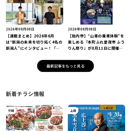
2026年08月08日
2026年08月08日
【連載まとめ】2026年6月
【胎内市】“山車の乗車体験”を
は“新潟の未来を切り拓く4名の
楽しめる『本町ふれ愛夜市 ふう
新潟人”にインタビュー！「学
りん祭り』が8月11日に開催！
生起業家」や「料理専門のフォ
レトロな商店街に「グルメ＆縁
トグラファー」など要チェック
日の露店」が大集結♪
最新記事をもっと見る
♪
新着チラシ情報
中越
上越