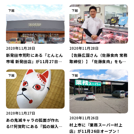
徹する
ン』が12月11日から開催！
下越
下越
2020年11月28日
2020年11月28日
新発田市荒町にある『とんとん
【佐藤広国さん（佐藤食肉 常務
市場 新発田店』が11月27日に
取締役）】「佐藤食肉」をもっ
リニューアルオープン！
と多くの方に知ってもらえる商
品を作る
下越
下越
2020年11月27日
2020年11月26日
あの鬼滅キャラの狐面が作れ
村上市に『業務スーパー村上
る!?阿賀町にある『狐の嫁入り
店』が11月26日オープン！
屋敷』で狐面を作ってみた！