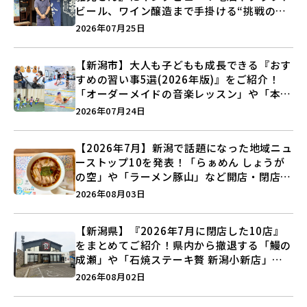
ビール、ワイン醸造まで手掛ける“挑戦の歴
史”に迫る♪
2026年07月25日
【新潟市】大人も子どもも成長できる『おす
すめの習い事5選(2026年版)』をご紹介！
「オーダーメイドの音楽レッスン」や「本格
キックボクシング」で新しい自分を見つけよ
2026年07月24日
う♪
【2026年7月】新潟で話題になった地域ニュ
ーストップ10を発表！「らぁめん しょうが
の空」や「ラーメン豚山」など開店・閉店の
注目記事をランキングでご紹介♪
2026年08月03日
【新潟県】『2026年7月に閉店した10店』
をまとめてご紹介！県内から撤退する「鰻の
成瀬」や「石焼ステーキ贅 新潟小新店」が
営業に幕…。
2026年08月02日