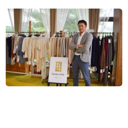
新潟市南区
カフェ
住宅展示場
居酒屋・バー
新潟市江南区
完成見学会
焼肉
学生スポーツ
新潟市秋葉区
パスタ
アルビレックス
新潟市西蒲区
ビルボードプレイスBP
新潟伊勢丹
ピア万代
官公庁・自治体
新潟市 チラシ
長岡・見附 チラシ
村上・関川
パン・ベーカリー
新発田・聖籠
タレカツ・豚カツ
胎内・粟島
デカ盛り・大盛り
リバーサイド千秋
パティオPATIO
上越・妙高・糸魚川 チラシ
注目 チラシ
週末セール
三条・加茂・田上
旨辛・激辛
定食・町定食
五泉・阿賀野・阿賀
海鮮・鮨
燕・弥彦
そば・うどん
火曜セール
オープン・リニューアルセール
長岡・見附
日本酒・新潟清酒
小千谷・十日町・津南
ワイン・クラフトビール
魚沼・南魚沼・湯沢
周年祭・感謝祭セール
年末・初売りセール
柏崎・刈羽・出雲崎
ケーキ・パフェ
ビアガーデン・暑気払い
上越・妙高・糸魚川
忘新年会・歓送迎会