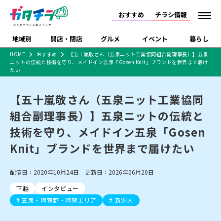
おすすめ
チラシ情報
地域別
開店・閉店
グルメ
イベント
暮らし
HOME
おすすめ
【五十嵐敬さん（五泉ニット工業協同組合副理事長）】五泉
ニットの伝統と技術を守り、メイドイン五泉「Gosen Knit」ブランドを世界まで届け
食品スーパー・コンビ
戸建住宅・マンショ
特売セール
インタビュー
たい
ニ
ン・土地
住宅メーカー・工務
新潟市
開店
ラーメン
体験・販売
施設・ショップ
下越
閉店
現地レポート
祭り・伝統行事
店
【五十嵐敬さん（五泉ニット工業協同
ショッピングモール・
ドラッグストア・ホーム
特集・まとめ記事
組合副理事長）】五泉ニットの伝統と
大型施設
センター
食品メーカー・県産
技術を守り、メイドイン五泉「Gosen
リニューアル・移転
休業
開店まとめ
閉店まとめ
中越
和食
趣味・展示会
上越
洋食
ライブ・コンサート
品
新潟市・開店
新潟市・閉店
長岡市・開店
Knit」ブランドを世界まで届けたい
セツコママ
ランキング
新潟人
キャンペーン
ファッション
生活サービス
長岡市・閉店
上越市・開店
上越市・閉店
開店まとめ
閉店まとめ
人気記事まとめ
定食まとめ
にいがた酒の陣・新潟
習い事・塾
アパレル・雑貨
フィットネス・ジム
佐渡
スイーツ
スポーツ
ランチ
ラーメン・開店
ラーメン・閉店
配信日：2020年10月24日 更新日：2026年06月20日
酒月
ラーメンまとめ
飲食店まとめ
観光スポット
温泉・入浴
ホテル
旅館
水族館
下越
インタビュー
インテリア・雑貨
外食・テイクアウト
リラクゼーション・整体
スキー場
リユース・買取
五泉・阿賀野・阿賀エリア
新潟人
新車・中古車・カー用品
旅行・レジャー
家電・携帯電話
新潟市中央区
ご当地グルメ
セミナー・講演会
新潟市東区
食べ歩き
子ども向け
テイクアウト
新潟市西区
花火大会
新潟市北区
季節・期間限定
入場無料
病院・クリニック
イオンモール
ラブラ万代・ラブラ2
冠婚葬祭
習い事・塾
通販・EC
イベント
求人