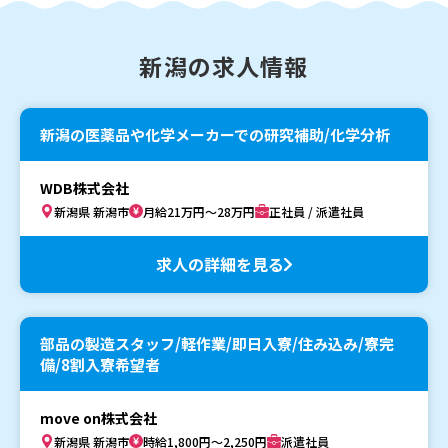
新潟の求人情報
新潟の医薬品や化学メーカーでの研究補助/化学分析
WDB株式会社
新潟県 新潟市
月給21万円～28万円
正社員 / 派遣社員
求人の詳細を見る
部品の製造スタッフ/軽作業/即日入寮/住み込み/寮完
備/8割入寮希望者
move on株式会社
新潟県 新潟市
時給1,800円～2,250円
派遣社員