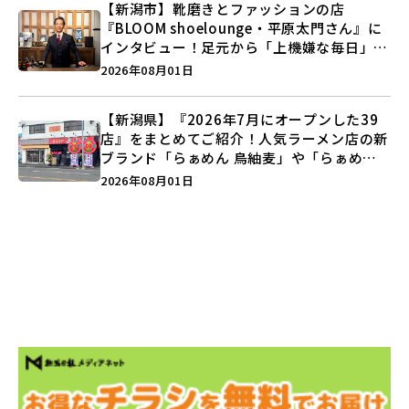
【新潟市】靴磨きとファッションの店
『BLOOM shoelounge・平原太門さん』に
インタビュー！足元から「上機嫌な毎日」を
つくる装いの提案とは？
2026年08月01日
【新潟県】『2026年7月にオープンした39
店』をまとめてご紹介！人気ラーメン店の新
ブランド「らぁめん 鳥紬麦」や「らぁめん
しょうがの空」など盛りだくさん♪
2026年08月01日