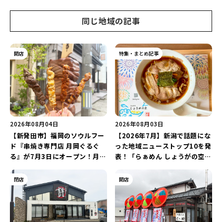
同じ地域の記事
開店
特集・まとめ記事
2026年08月04日
2026年08月03日
【新発田市】福岡のソウルフー
【2026年7月】新潟で話題にな
ド『串焼き専門店 月岡ぐるぐ
った地域ニューストップ10を発
る』が7月3日にオープン！月岡
表！「らぁめん しょうがの空」
温泉街の新スポットで「新潟食
や「ラーメン豚山」など開店・
材を使ったぐるぐる串焼き」を
閉店の注目記事をランキングで
閉店
開店
堪能しよう♪
ご紹介♪