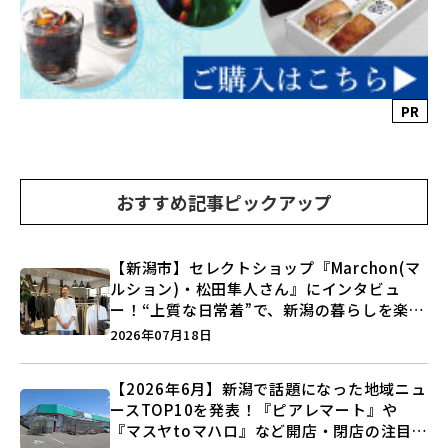
PR
おすすめ記事ピックアップ
【新潟市】セレクトショップ『Marchon(マ
ルション)・松田隼人さん』にインタビュ
ー！“上質な日常着”で、新潟の暮らしを楽し
む提案とは？
2026年07月18日
【2026年6月】新潟で話題になった地域ニュ
ースTOP10を発表！『ピアレマート』や
『マスヤtoマハロ』など開店・閉店の注目記