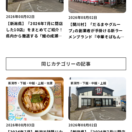
2026年08月02日
2026年08月02日
【新潟県】『2026年7月に閉店
【関川村】「だるまやグルー
した10店』をまとめてご紹介！
プ｣の創業者が手掛ける新ラー
県内から撤退する「鰻の成瀬」
メンブランド『中華そばもん
や「石焼ステーキ贅 新潟小新
蛇』が7月21日にオープン！道
店」が営業に幕…。
の駅関川で「中華そば｣や｢濃厚
煮干しそば」を堪能しよう♪
同じカテゴリーの記事
新潟市・下越・中越・上越・佐渡
新潟市・下越・中越・上越
2026年08月03日
2026年08月02日
【2026年7月】新潟で話題にな
【新潟県】『2026年7月に閉店