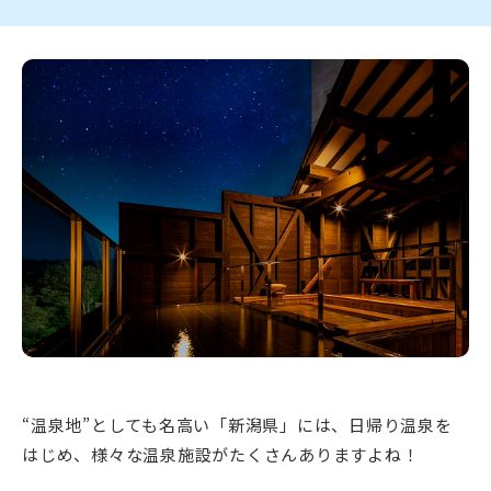
新潟市南区
カフェ
住宅展示場
居酒屋・バー
新潟市江南区
完成見学会
焼肉
学生スポーツ
新潟市秋葉区
パスタ
アルビレックス
新潟市西蒲区
ビルボードプレイスBP
新潟伊勢丹
ピア万代
官公庁・自治体
新潟市 チラシ
長岡・見附 チラシ
村上・関川
パン・ベーカリー
新発田・聖籠
タレカツ・豚カツ
胎内・粟島
デカ盛り・大盛り
リバーサイド千秋
パティオPATIO
上越・妙高・糸魚川 チラシ
注目 チラシ
週末セール
三条・加茂・田上
旨辛・激辛
定食・町定食
五泉・阿賀野・阿賀
海鮮・鮨
燕・弥彦
そば・うどん
火曜セール
オープン・リニューアルセール
長岡・見附
日本酒・新潟清酒
小千谷・十日町・津南
ワイン・クラフトビール
魚沼・南魚沼・湯沢
周年祭・感謝祭セール
年末・初売りセール
柏崎・刈羽・出雲崎
ケーキ・パフェ
ビアガーデン・暑気払い
上越・妙高・糸魚川
忘新年会・歓送迎会
“温泉地”としても名高い「新潟県」には、日帰り温泉を
はじめ、様々な温泉施設がたくさんありますよね！