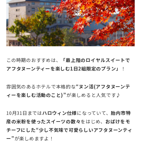
この時期のおすすめは、
「最上階のロイヤルスイートで
アフタヌーンティーを楽しむ1日2組限定のプラン」
！
雰囲気のあるホテルで本格的な
“ヌン活(アフタヌーンテ
ィーを楽しむ活動のこと)”
が楽しめると人気です♪
10月31日までは
ハロウィン仕様
になっていて、
胎内市特
産の米粉を使ったスイーツの数々
をはじめ、
おばけをモ
チーフにした“少し不気味で可愛らしいアフタヌーンティ
ー”
が楽しめますよ！