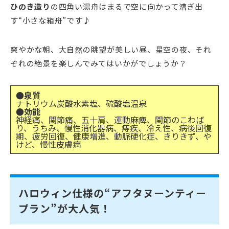
ひのき造り
の四角い湯舟はまるで空に向かって漕ぎ出
す“小さな箱舟”です♪
爽やかな朝、大自然の眺望が美しい昼、星空の夜、それ
ぞれの絶景を楽しんでみてはいかがでしょうか？
●泉質
ナトリウム炭酸水素塩、硫酸塩温泉
●効能
神経痛、関節痛、五十肩、運動麻痺、関節のこわば
り、うちみ、慢性消化器病、痔疾、冷え性、病後回復
期、疲労回復、健康増進、動脈硬化症、きりきず、や
けど、慢性皮膚病
ハロウィン仕様の“アフタヌーンティー
プラン”が大人気！