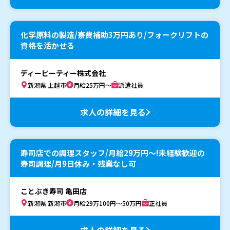
化学原料の製造/寮費補助3万円あり/フォークリフトの
資格を活かせる
ディーピーティー株式会社
新潟県 上越市
月給25万円～
派遣社員
求人の詳細を見る
寿司店での調理スタッフ/月給29万円〜!未経験歓迎の
寿司調理/月9日休み・残業なし可
ことぶき寿司 亀田店
新潟県 新潟市
月給29万100円～50万円
正社員
求人の詳細を見る