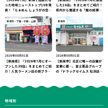
った地域ニューストップ10を発
した10店』をまとめてご紹介！
表！「らぁめん しょうがの空」
県内から撤退する「鰻の成瀬」
や「ラーメン豚山」など開店・
や「石焼ステーキ贅 新潟小新
閉店の注目記事をランキングで
店」が営業に幕…。
新潟市・下越・中越・上越
新潟市
ご紹介♪
2026年08月01日
2026年08月01日
【新潟県】『2026年7月にオー
【新潟市】北区に唯一の店舗が
プンした39店』をまとめてご紹
営業に幕…。富士薬品グループ
介！人気ラーメン店の新ブラン
の『ドラッグセイムス 松浜店』
ド「らぁめん 鳥紬麦」や「らぁ
が8月31日に閉店。30％OFFの
めん しょうがの空」など盛りだ
売り尽くしセールを開催中！
くさん♪
地域別