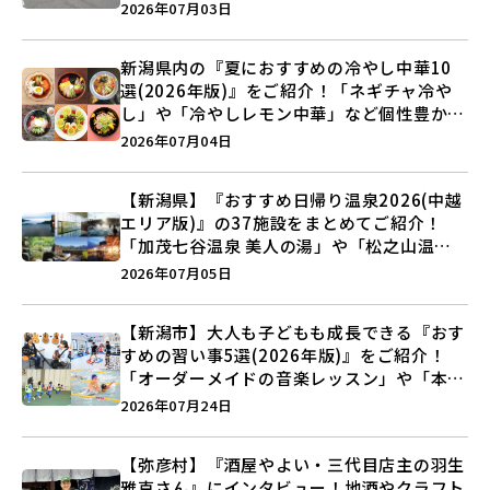
事をランキングでご紹介♪
2026年07月03日
新潟県内の『夏におすすめの冷やし中華10
選(2026年版)』をご紹介！「ネギチャ冷や
し」や「冷やしレモン中華」など個性豊かな
ラインアップ♪
2026年07月04日
【新潟県】『おすすめ日帰り温泉2026(中越
エリア版)』の37施設をまとめてご紹介！
「加茂七谷温泉 美人の湯」や「松之山温泉
ナステビュウ湯の山」などを巡ろう♪
2026年07月05日
【新潟市】大人も子どもも成長できる『おす
すめの習い事5選(2026年版)』をご紹介！
「オーダーメイドの音楽レッスン」や「本格
キックボクシング」で新しい自分を見つけよ
2026年07月24日
う♪
【弥彦村】『酒屋やよい・三代目店主の羽生
雅克さん』にインタビュー！地酒やクラフト