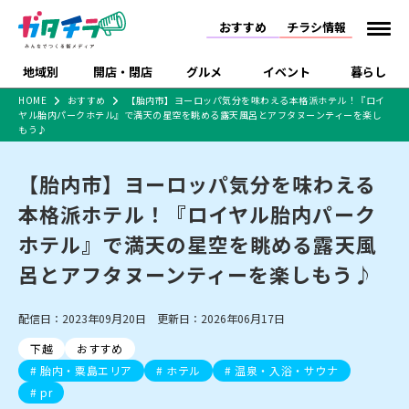
おすすめ
チラシ情報
地域別
開店・閉店
グルメ
イベント
暮らし
HOME
おすすめ
【胎内市】ヨーロッパ気分を味わえる本格派ホテル！『ロイ
ヤル胎内パークホテル』で満天の星空を眺める露天風呂とアフタヌーンティーを楽し
食品スーパー・コンビ
戸建住宅・マンショ
特売セール
インタビュー
もう♪
ニ
ン・土地
住宅メーカー・工務
新潟市
開店
ラーメン
体験・販売
施設・ショップ
下越
閉店
現地レポート
祭り・伝統行事
店
【胎内市】ヨーロッパ気分を味わえる
ショッピングモール・
ドラッグストア・ホーム
特集・まとめ記事
本格派ホテル！『ロイヤル胎内パーク
大型施設
センター
食品メーカー・県産
ホテル』で満天の星空を眺める露天風
リニューアル・移転
休業
開店まとめ
閉店まとめ
中越
和食
趣味・展示会
上越
洋食
ライブ・コンサート
品
新潟市・開店
新潟市・閉店
長岡市・開店
呂とアフタヌーンティーを楽しもう♪
セツコママ
ランキング
新潟人
キャンペーン
ファッション
生活サービス
長岡市・閉店
上越市・開店
上越市・閉店
開店まとめ
閉店まとめ
人気記事まとめ
定食まとめ
にいがた酒の陣・新潟
習い事・塾
アパレル・雑貨
フィットネス・ジム
佐渡
スイーツ
スポーツ
ランチ
ラーメン・開店
ラーメン・閉店
配信日：2023年09月20日 更新日：2026年06月17日
酒月
ラーメンまとめ
飲食店まとめ
観光スポット
温泉・入浴
ホテル
旅館
水族館
下越
おすすめ
インテリア・雑貨
外食・テイクアウト
リラクゼーション・整体
スキー場
リユース・買取
胎内・粟島エリア
ホテル
温泉・入浴・サウナ
新車・中古車・カー用品
旅行・レジャー
家電・携帯電話
新潟市中央区
ご当地グルメ
セミナー・講演会
新潟市東区
食べ歩き
子ども向け
テイクアウト
新潟市西区
花火大会
新潟市北区
季節・期間限定
入場無料
病院・クリニック
pr
イオンモール
ラブラ万代・ラブラ2
冠婚葬祭
習い事・塾
通販・EC
イベント
求人