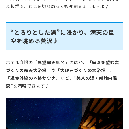
え抜群で、どこを切り取っても写真映えしますよ♪
“とろりとした湯”に浸かり、満天の星
空を眺める贅沢♪
ホテル自慢の
「展望露天風呂」
のほか、
「庭園を望む岩
づくりの露天大浴場」
や
「大理石づくりの大浴場」
、
「遠赤外線の本格サウナ」
など、
“美人の湯・新胎内温
泉”
を満喫できます♪