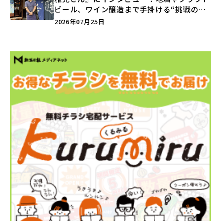
ビール、ワイン醸造まで手掛ける“挑戦の歴
史”に迫る♪
2026年07月25日