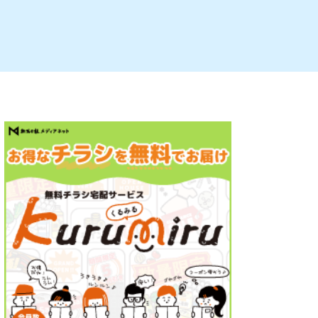
ルビレックス
新潟市西蒲区
パン・ベーカリー
村上・関川
タレカツ・豚カツ
注目 チラシ
週末セール
・十日町・津南
・クラフトビール
魚沼・南魚沼・湯沢
ケーキ・パフェ