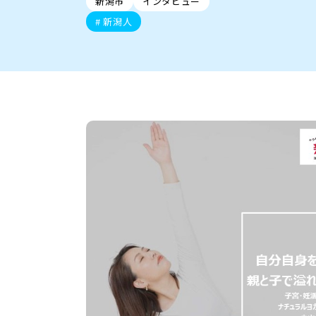
新潟市
インタビュー
新潟市中央区
ご当地グルメ
セミナー・講演会
新潟市東区
食べ歩き
子ども向け
テイクアウ
新潟市西
花火
イベント
求人
官公庁・自治体
新潟人
新発田・聖籠
デカ盛り・大盛り
胎内・粟島
旨辛・激辛
三条・加
定食
火曜セール
オープン・リニューアルセ
柏崎・刈羽・出雲崎
ビアガーデン・暑気払い
上越・妙高・糸魚
忘新年会・歓