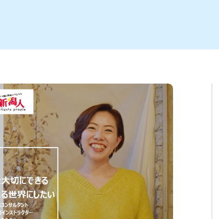
ト
区
大会
新潟市北区
季節・期間限定
入場無料
新潟市南区
住宅展示場
カフェ
新潟市江南区
完成見学会
居酒屋・バー
学生スポーツ
新潟市秋葉区
焼肉
パスタ
ア
新潟市 チラシ
長岡・見附 チラシ
上越・妙高・糸魚川 チラシ
茂・田上
・町定食
五泉・阿賀野・阿賀
海鮮・鮨
そば・うどん
燕・弥彦
日本酒・新潟清酒
長岡・見附
小千谷
ワイン
ール
周年祭・感謝祭セール
年末・初売りセール
川
送迎会