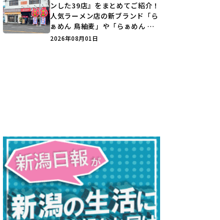
ンした39店』をまとめてご紹介！
人気ラーメン店の新ブランド「ら
ぁめん 鳥紬麦」や「らぁめん し
ょうがの空」など盛りだくさん♪
2026年08月01日