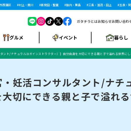
西蒲区
村上・関川
新発田・聖籠
胎内・粟島
三条・加茂・田上
五泉・阿賀
ガタチラとは
お知らせ
お問い合わ
暮らし
グルメ
イベント
タント/ナチュラルヨガインストラクター）】自分自身を大切にできる親と子で溢れる世界にし
ショッピングモー
戸建住宅・マンショ
住宅メーカー・工
食品メーカー・県
特集・まとめ記
ル・大型施設
ン・土地
下越
閉店
現地レポート
祭り・伝統行事
インタビュー
中越
和食
趣味・展示会
務店
産品
事
宮・妊活コンサルタント/ナチ
を大切にできる親と子で溢れる
にいがた酒の陣・新
め
トネス・ジム
キャンペーン
閉店まとめ
開店まとめ
観光スポット
新潟市・開店
閉店まとめ
温泉・入浴
新潟市・閉店
人気記事まとめ
ホテル
長岡市・開店
旅館
定食
水
生活サービス
潟酒月
ランチ
リニック
メン・閉店
イオンモール
ラブラ万代・ラブラ2
ビルボードプレイ
新車・中古車・カー用品
旅行・レジャー
家電・携帯電話