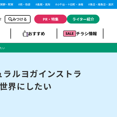
野・阿賀
燕・弥彦
長岡・見附
小千谷・十日町・津南
魚沼・南魚沼・湯沢
みつける
PR・特集
ライター紹介
せ
おすすめ
チラシ情報
たい
ドラッグストア・ホ
ライブ・コンサー
ームセンター
上越
洋食
ト
ュラルヨガインストラ
世界にしたい
まとめ
族館
長岡市・閉店
リラクゼーション・整体
ラーメンまとめ
上越市・開店
飲食店まとめ
スBP
新潟伊勢丹
ピア万代
冠婚葬祭
習い事・塾
通販・EC