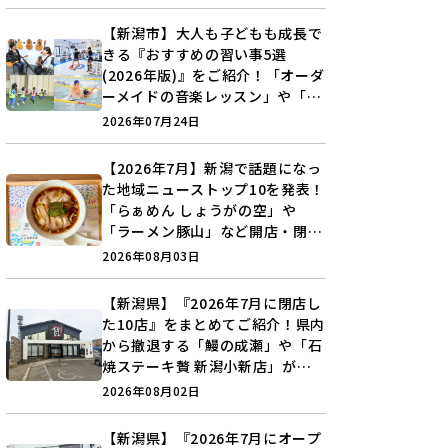
【新潟市】大人も子どもも成長で
きる『おすすめの習い事5選
(2026年版)』をご紹介！「オーダ
ーメイドの音楽レッスン」や「本
格キックボクシング」で新しい自
2026年07月24日
分を見つけよう♪
【2026年7月】新潟で話題になっ
た地域ニューストップ10を発表！
「らぁめん しょうがの空」や
「ラーメン豚山」など開店・閉店
の注目記事をランキングでご紹介
2026年08月03日
♪
【新潟県】『2026年7月に閉店し
た10店』をまとめてご紹介！県内
から撤退する「鰻の成瀬」や「石
焼ステーキ贅 新潟小新店」が営
業に幕…。
2026年08月02日
【新潟県】『2026年7月にオープ