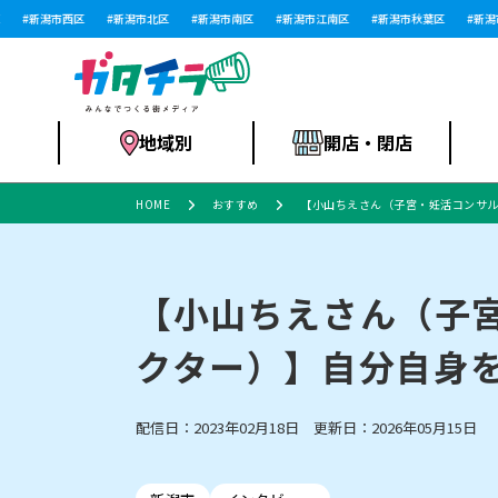
新潟市西区
新潟市北区
新潟市南区
新潟市江南区
新潟市秋葉区
新潟市
地域別
開店・閉店
HOME
おすすめ
【小山ちえさん（子宮・妊活コンサル
食品スーパー・コ
新潟市
開店
ラーメン
体験・販売
施設・ショップ
特売セール
ンビニ
【小山ちえさん（子
クター）】自分自身
リニューアル・移転
習い事・塾
セツコママ
アパレル・雑貨
ランキング
休業
新潟人
開店まと
フィッ
ファッション
佐渡
スイーツ
スポーツ
上越市・閉店
スキー場
リユース・買取
ラーメン・開店
病院・ク
ラー
配信日：2023年02月18日 更新日：2026年05月15日
リバーサイド千秋
パティオPATIO
インテリア・雑貨
外食・テイクアウト