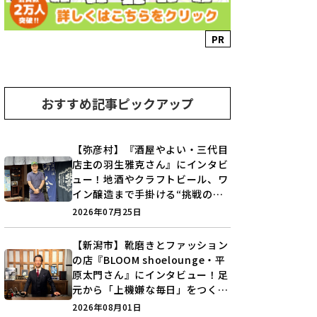
PR
おすすめ記事ピックアップ
【弥彦村】『酒屋やよい・三代目
店主の羽生雅克さん』にインタビ
ュー！地酒やクラフトビール、ワ
イン醸造まで手掛ける“挑戦の歴
史”に迫る♪
2026年07月25日
【新潟市】靴磨きとファッション
の店『BLOOM shoelounge・平
原太門さん』にインタビュー！足
元から「上機嫌な毎日」をつくる
装いの提案とは？
2026年08月01日