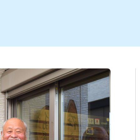
ト
区
大会
新潟市北区
季節・期間限定
入場無料
新潟市南区
住宅展示場
カフェ
新潟市江南区
完成見学会
居酒屋・バー
学生スポーツ
新潟市秋葉区
焼肉
パスタ
ア
新潟市 チラシ
長岡・見附 チラシ
上越・妙高・糸魚川 チラシ
茂・田上
・町定食
五泉・阿賀野・阿賀
海鮮・鮨
そば・うどん
燕・弥彦
日本酒・新潟清酒
長岡・見附
小千谷
ワイン
ール
周年祭・感謝祭セール
年末・初売りセール
川
送迎会