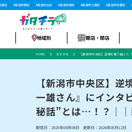
区
新潟市西区
新潟市北区
新潟市南区
新潟市江南区
新潟市秋葉区
新
地域別
開店・閉店
HOME
おすすめ
【新潟市中央区】逆境を乗り越えた『
食品スーパー・コ
新潟市
開店
ラーメン
体験・販売
施設・ショップ
特売セール
ンビニ
【新潟市中央区】逆
一雄さん』にインタ
リニューアル・移転
習い事・塾
セツコママ
アパレル・雑貨
ランキング
休業
新潟人
開店まと
フィッ
ファッション
佐渡
スイーツ
スポーツ
秘話”とは…！？｜
上越市・閉店
スキー場
リユース・買取
ラーメン・開店
病院・ク
ラー
リバーサイド千秋
パティオPATIO
配信日：2025年09月06日 更新日：2026年05月12日
インテリア・雑貨
外食・テイクアウト