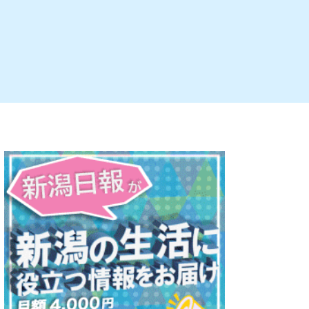
ルビレックス
新潟市西蒲区
パン・ベーカリー
村上・関川
タレカツ・豚カツ
注目 チラシ
週末セール
・十日町・津南
・クラフトビール
魚沼・南魚沼・湯沢
ケーキ・パフェ