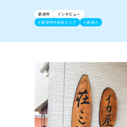
新潟市中央区
ご当地グルメ
セミナー・講演会
新潟市東区
食べ歩き
子ども向け
テイクアウ
新潟市西
花火
イベント
求人
官公庁・自治体
新発田・聖籠
デカ盛り・大盛り
胎内・粟島
旨辛・激辛
三条・加
定食
火曜セール
オープン・リニューアルセ
新潟市
インタビュー
柏崎・刈羽・出雲崎
ビアガーデン・暑気払い
上越・妙高・糸魚
忘新年会・歓
新潟市中央区エリア
新潟人