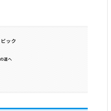
トピック
の道へ