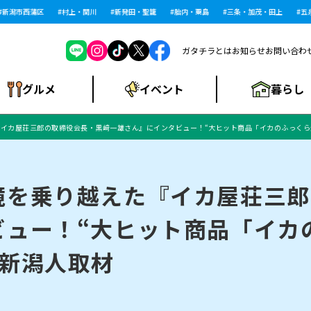
潟市西蒲区
村上・関川
新発田・聖籠
胎内・粟島
三条・加茂・田上
五泉・
ガタチラとは
お知らせ
お問い合わ
暮らし
グルメ
イベント
イカ屋荘三郎の取締役会長・黒﨑一雄さん』にインタビュー！“大ヒット商品「イカのふっくら
ショッピングモー
戸建住宅・マンショ
住宅メーカー・工
食品メーカー・県
特集・まとめ記
ル・大型施設
ン・土地
下越
閉店
現地レポート
祭り・伝統行事
インタビュー
中越
和食
趣味・展示会
務店
産品
事
境を乗り越えた『イカ屋荘三郎
ビュー！“大ヒット商品「イカ
にいがた酒の陣・新
め
トネス・ジム
キャンペーン
閉店まとめ
開店まとめ
観光スポット
新潟市・開店
閉店まとめ
温泉・入浴
新潟市・閉店
人気記事まとめ
ホテル
長岡市・開店
旅館
定食
水
生活サービス
潟酒月
ランチ
｜新潟人取材
リニック
メン・閉店
イオンモール
ラブラ万代・ラブラ2
ビルボードプレイ
新車・中古車・カー用品
旅行・レジャー
家電・携帯電話