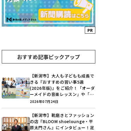
PR
おすすめ記事ピックアップ
【新潟市】大人も子どもも成長で
きる『おすすめの習い事5選
(2026年版)』をご紹介！「オーダ
ーメイドの音楽レッスン」や「本
格キックボクシング」で新しい自
2026年07月24日
分を見つけよう♪
【新潟市】靴磨きとファッション
の店『BLOOM shoelounge・平
原太門さん』にインタビュー！足