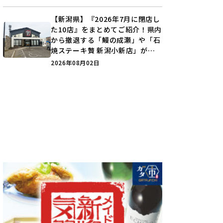
【新潟県】『2026年7月に閉店し
た10店』をまとめてご紹介！県内
から撤退する「鰻の成瀬」や「石
焼ステーキ贅 新潟小新店」が営
業に幕…。
2026年08月02日