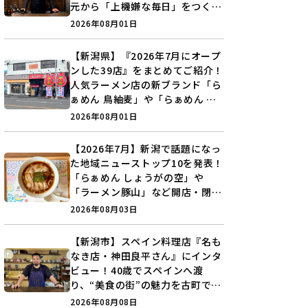
元から「上機嫌な毎日」をつくる
装いの提案とは？
2026年08月01日
【新潟県】『2026年7月にオープ
ンした39店』をまとめてご紹介！
人気ラーメン店の新ブランド「ら
ぁめん 鳥紬麦」や「らぁめん し
ょうがの空」など盛りだくさん♪
2026年08月01日
【2026年7月】新潟で話題になっ
た地域ニューストップ10を発表！
「らぁめん しょうがの空」や
「ラーメン豚山」など開店・閉店
の注目記事をランキングでご紹介
2026年08月03日
♪
【新潟市】スペイン料理店『名も
なき店・神田良平さん』にインタ
ビュー！40歳でスペインへ渡
り、“美食の街”の魅力を古町で届
ける♪
2026年08月08日