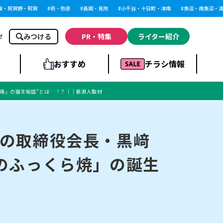
阿賀野・阿賀
燕・弥彦
長岡・見附
小千谷・十日町・津南
魚沼・南魚沼・湯沢
みつける
PR・特集
ライター紹介
せ
おすすめ
チラシ情報
焼」の誕生秘話”とは…！？｜｜新潟人取材
ドラッグストア・ホ
ライブ・コンサー
ームセンター
上越
洋食
ト
の取締役会長・黒﨑
のふっくら焼」の誕生
まとめ
族館
長岡市・閉店
リラクゼーション・整体
ラーメンまとめ
上越市・開店
飲食店まとめ
スBP
新潟伊勢丹
ピア万代
冠婚葬祭
習い事・塾
通販・EC