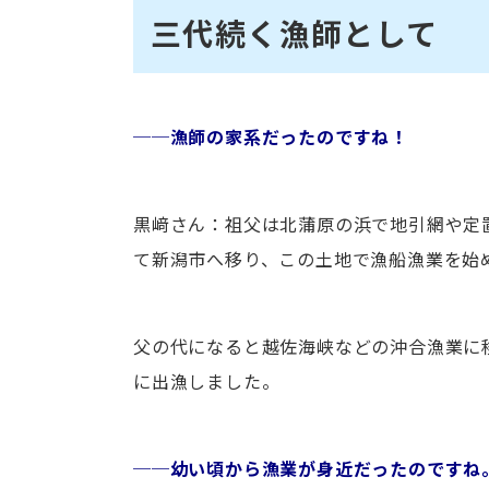
三代続く漁師として
──漁師の家系だったのですね！
黒﨑さん：祖父は北蒲原の浜で地引網や定
て新潟市へ移り、この土地で漁船漁業を始
父の代になると越佐海峡などの沖合漁業に
に出漁しました。
──幼い頃から漁業が身近だったのですね