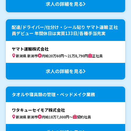
求人の詳細を見る
配達/ドライバー/仕分け・シール貼り ヤマト運輸 正社
員デビュー 年間休日は実質133日/各種手当充実
ヤマト運輸株式会社
新潟県 新潟市
月給20万60円～21万8,790円
正社員
求人の詳細を見る
タオルや寝具類の管理・ベッドメイク業務
ワタキューセイモア株式会社
新潟県 新潟市
月給18万7,000円～
契約社員