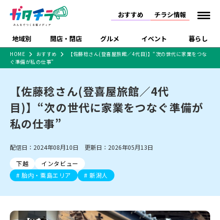
おすすめ
チラシ情報
地域別
開店・閉店
グルメ
イベント
暮らし
HOME
おすすめ
【佐藤稔さん(登喜屋旅館／4代目)】“次の世代に家業をつな
ぐ準備が私の仕事”
食品スーパー・コンビ
戸建住宅・マンショ
特売セール
インタビュー
ニ
ン・土地
住宅メーカー・工務
【佐藤稔さん(登喜屋旅館／4代
新潟市
開店
ラーメン
体験・販売
施設・ショップ
下越
閉店
現地レポート
祭り・伝統行事
店
目)】“次の世代に家業をつなぐ準備が
ショッピングモール・
ドラッグストア・ホーム
特集・まとめ記事
大型施設
センター
私の仕事”
食品メーカー・県産
リニューアル・移転
休業
開店まとめ
閉店まとめ
中越
和食
趣味・展示会
上越
洋食
ライブ・コンサート
品
新潟市・開店
新潟市・閉店
長岡市・開店
配信日：2024年08月10日 更新日：2026年05月13日
セツコママ
ランキング
新潟人
キャンペーン
ファッション
生活サービス
長岡市・閉店
上越市・開店
上越市・閉店
開店まとめ
閉店まとめ
人気記事まとめ
定食まとめ
下越
インタビュー
にいがた酒の陣・新潟
習い事・塾
アパレル・雑貨
フィットネス・ジム
佐渡
スイーツ
スポーツ
ランチ
ラーメン・開店
ラーメン・閉店
酒月
胎内・粟島エリア
新潟人
ラーメンまとめ
飲食店まとめ
観光スポット
温泉・入浴
ホテル
旅館
水族館
インテリア・雑貨
外食・テイクアウト
リラクゼーション・整体
スキー場
リユース・買取
新車・中古車・カー用品
旅行・レジャー
家電・携帯電話
新潟市中央区
ご当地グルメ
セミナー・講演会
新潟市東区
食べ歩き
子ども向け
テイクアウト
新潟市西区
花火大会
新潟市北区
季節・期間限定
入場無料
病院・クリニック
イオンモール
ラブラ万代・ラブラ2
冠婚葬祭
習い事・塾
通販・EC
イベント
求人