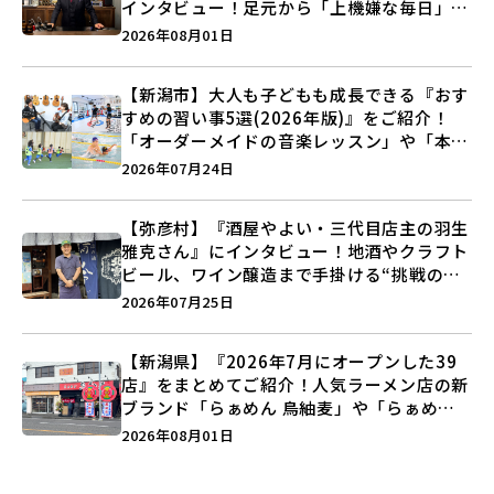
インタビュー！足元から「上機嫌な毎日」を
つくる装いの提案とは？
2026年08月01日
【新潟市】大人も子どもも成長できる『おす
すめの習い事5選(2026年版)』をご紹介！
「オーダーメイドの音楽レッスン」や「本格
キックボクシング」で新しい自分を見つけよ
2026年07月24日
う♪
【弥彦村】『酒屋やよい・三代目店主の羽生
雅克さん』にインタビュー！地酒やクラフト
ビール、ワイン醸造まで手掛ける“挑戦の歴
史”に迫る♪
2026年07月25日
【新潟県】『2026年7月にオープンした39
店』をまとめてご紹介！人気ラーメン店の新
ブランド「らぁめん 鳥紬麦」や「らぁめん
しょうがの空」など盛りだくさん♪
2026年08月01日