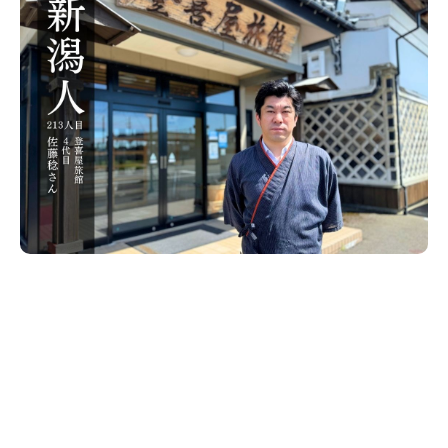
新潟市南区
カフェ
住宅展示場
居酒屋・バー
新潟市江南区
完成見学会
焼肉
学生スポーツ
新潟市秋葉区
パスタ
アルビレックス
新潟市西蒲区
ビルボードプレイスBP
新潟伊勢丹
ピア万代
官公庁・自治体
新潟市 チラシ
長岡・見附 チラシ
村上・関川
パン・ベーカリー
新発田・聖籠
タレカツ・豚カツ
胎内・粟島
デカ盛り・大盛り
リバーサイド千秋
パティオPATIO
上越・妙高・糸魚川 チラシ
注目 チラシ
週末セール
三条・加茂・田上
旨辛・激辛
定食・町定食
五泉・阿賀野・阿賀
海鮮・鮨
燕・弥彦
そば・うどん
火曜セール
オープン・リニューアルセール
長岡・見附
日本酒・新潟清酒
小千谷・十日町・津南
ワイン・クラフトビール
魚沼・南魚沼・湯沢
周年祭・感謝祭セール
年末・初売りセール
柏崎・刈羽・出雲崎
ケーキ・パフェ
ビアガーデン・暑気払い
上越・妙高・糸魚川
忘新年会・歓送迎会