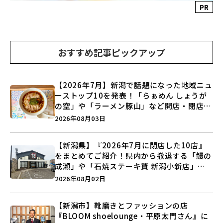
PR
おすすめ記事ピックアップ
【2026年7月】新潟で話題になった地域ニュ
ーストップ10を発表！「らぁめん しょうが
の空」や「ラーメン豚山」など開店・閉店の
注目記事をランキングでご紹介♪
2026年08月03日
【新潟県】『2026年7月に閉店した10店』
をまとめてご紹介！県内から撤退する「鰻の
成瀬」や「石焼ステーキ贅 新潟小新店」が
営業に幕…。
2026年08月02日
【新潟市】靴磨きとファッションの店
『BLOOM shoelounge・平原太門さん』に