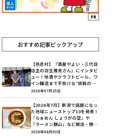
PR
おすすめ記事ピックアップ
【弥彦村】『酒屋やよい・三代目
店主の羽生雅克さん』にインタビ
ュー！地酒やクラフトビール、ワ
イン醸造まで手掛ける“挑戦の歴
史”に迫る♪
2026年07月25日
【2026年7月】新潟で話題になっ
た地域ニューストップ10を発表！
「らぁめん しょうがの空」や
「ラーメン豚山」など開店・閉店
の注目記事をランキングでご紹介
2026年08月03日