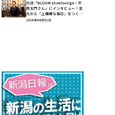
の店『BLOOM shoelounge・平
原太門さん』にインタビュー！足
元から「上機嫌な毎日」をつくる
装いの提案とは？
2026年08月01日