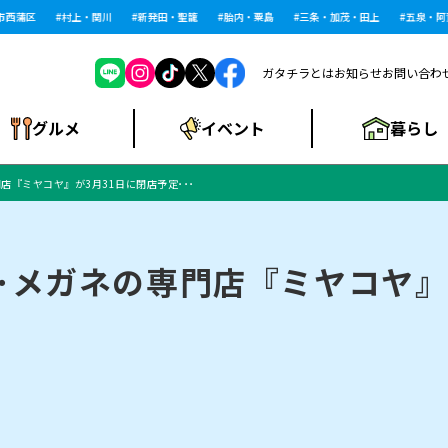
蒲区
村上・関川
新発田・聖籠
胎内・粟島
三条・加茂・田上
五泉・阿賀野
ガタチラとは
お知らせ
お問い合わ
暮らし
グルメ
イベント
店『ミヤコヤ』が3月31日に閉店予定･･･
ショッピングモー
戸建住宅・マンショ
住宅メーカー・工
食品メーカー・県
特集・まとめ記
ル・大型施設
ン・土地
下越
閉店
現地レポート
祭り・伝統行事
インタビュー
中越
和食
趣味・展示会
務店
産品
事
･メガネの専門店『ミヤコヤ』
にいがた酒の陣・新
め
トネス・ジム
キャンペーン
閉店まとめ
開店まとめ
観光スポット
新潟市・開店
閉店まとめ
温泉・入浴
新潟市・閉店
人気記事まとめ
ホテル
長岡市・開店
旅館
定食
水
生活サービス
潟酒月
ランチ
リニック
メン・閉店
イオンモール
ラブラ万代・ラブラ2
ビルボードプレイ
新車・中古車・カー用品
旅行・レジャー
家電・携帯電話