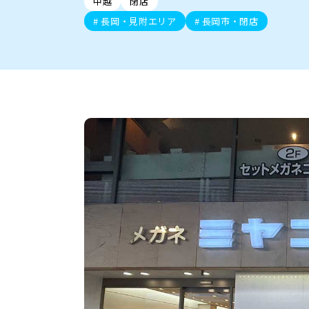
中越
閉店
新潟市中央区
ご当地グルメ
セミナー・講演会
新潟市東区
食べ歩き
子ども向け
テイクアウ
新潟市西
花火
イベント
求人
官公庁・自治体
長岡・見附エリア
長岡市・閉店
新発田・聖籠
デカ盛り・大盛り
胎内・粟島
旨辛・激辛
三条・加
定食
火曜セール
オープン・リニューアルセ
柏崎・刈羽・出雲崎
ビアガーデン・暑気払い
上越・妙高・糸魚
忘新年会・歓