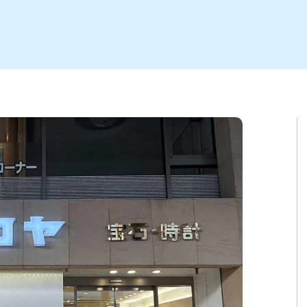
ト
区
大会
新潟市北区
季節・期間限定
入場無料
新潟市南区
住宅展示場
カフェ
新潟市江南区
完成見学会
居酒屋・バー
学生スポーツ
新潟市秋葉区
焼肉
パスタ
ア
新潟市 チラシ
長岡・見附 チラシ
上越・妙高・糸魚川 チラシ
茂・田上
・町定食
五泉・阿賀野・阿賀
海鮮・鮨
そば・うどん
燕・弥彦
日本酒・新潟清酒
長岡・見附
小千谷
ワイン
ール
周年祭・感謝祭セール
年末・初売りセール
川
送迎会