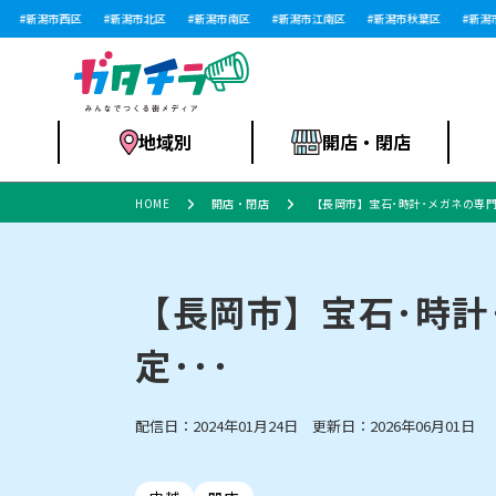
新潟市西区
新潟市北区
新潟市南区
新潟市江南区
新潟市秋葉区
新潟市西
地域別
開店・閉店
HOME
開店・閉店
【長岡市】宝石･時計･メガネの専門
食品スーパー・コ
新潟市
開店
ラーメン
体験・販売
施設・ショップ
特売セール
ンビニ
【長岡市】宝石･時計
定･･･
リニューアル・移転
習い事・塾
セツコママ
アパレル・雑貨
ランキング
休業
新潟人
開店まと
フィッ
ファッション
佐渡
スイーツ
スポーツ
上越市・閉店
スキー場
リユース・買取
ラーメン・開店
病院・ク
ラー
配信日：2024年01月24日 更新日：2026年06月01日
リバーサイド千秋
パティオPATIO
インテリア・雑貨
外食・テイクアウト