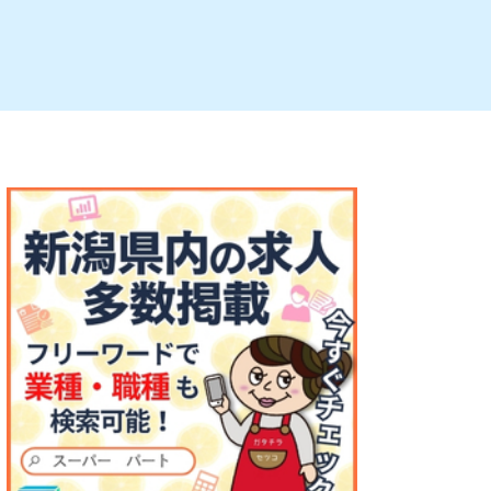
ルビレックス
新潟市西蒲区
パン・ベーカリー
村上・関川
タレカツ・豚カツ
注目 チラシ
週末セール
・十日町・津南
・クラフトビール
魚沼・南魚沼・湯沢
ケーキ・パフェ