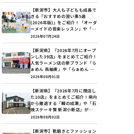
♪
【新潟市】大人も子どもも成長で
きる『おすすめの習い事5選
(2026年版)』をご紹介！「オーダ
ーメイドの音楽レッスン」や「本
格キックボクシング」で新しい自
2026年07月24日
分を見つけよう♪
【新潟県】『2026年7月にオープ
ンした39店』をまとめてご紹介！
人気ラーメン店の新ブランド「ら
ぁめん 鳥紬麦」や「らぁめん し
ょうがの空」など盛りだくさん♪
2026年08月01日
【新潟県】『2026年7月に閉店し
た10店』をまとめてご紹介！県内
から撤退する「鰻の成瀬」や「石
焼ステーキ贅 新潟小新店」が営
業に幕…。
2026年08月02日
【新潟市】靴磨きとファッション