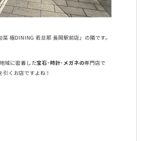
 極DINING 若旦那 長岡駅前店」の隣です。
地域に密着した
宝石
･
時計
･
メガネの
専門店で
を引くお店ですよね！