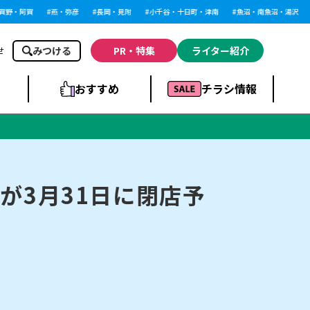
・阿賀
燕・弥彦
長岡・見附
小千谷・十日町・津南
魚沼・南魚沼・湯沢
みつける
PR・特集
ライター紹介
せ
おすすめ
チラシ情報
ドラッグストア・ホ
ライブ・コンサー
ームセンター
上越
洋食
ト
が3月31日に閉店予
まとめ
族館
長岡市・閉店
リラクゼーション・整体
ラーメンまとめ
上越市・開店
飲食店まとめ
スBP
新潟伊勢丹
ピア万代
冠婚葬祭
習い事・塾
通販・EC