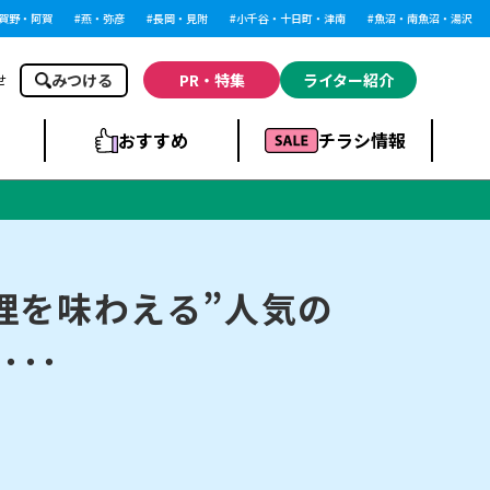
・阿賀
燕・弥彦
長岡・見附
小千谷・十日町・津南
魚沼・南魚沼・湯沢
柏
みつける
PR・特集
ライター紹介
せ
おすすめ
チラシ情報
ドラッグストア・ホ
ライブ・コンサー
ームセンター
上越
洋食
ト
理を味わえる”人気の
･･
まとめ
族館
長岡市・閉店
リラクゼーション・整体
ラーメンまとめ
上越市・開店
飲食店まとめ
スBP
新潟伊勢丹
ピア万代
冠婚葬祭
習い事・塾
通販・EC