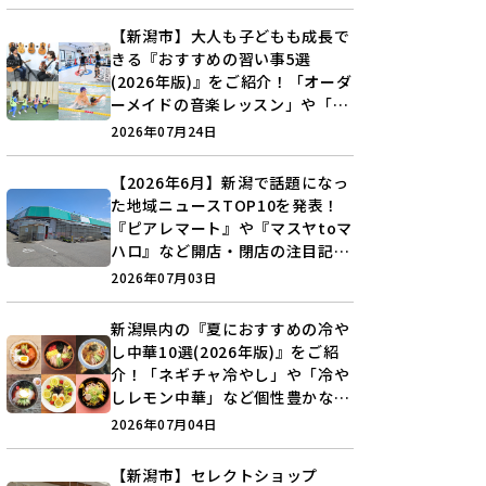
♪
【新潟市】大人も子どもも成長で
きる『おすすめの習い事5選
(2026年版)』をご紹介！「オーダ
ーメイドの音楽レッスン」や「本
格キックボクシング」で新しい自
2026年07月24日
分を見つけよう♪
【2026年6月】新潟で話題になっ
た地域ニュースTOP10を発表！
『ピアレマート』や『マスヤtoマ
ハロ』など開店・閉店の注目記事
をランキングでご紹介♪
2026年07月03日
新潟県内の『夏におすすめの冷や
し中華10選(2026年版)』をご紹
介！「ネギチャ冷やし」や「冷や
しレモン中華」など個性豊かなラ
インアップ♪
2026年07月04日
【新潟市】セレクトショップ