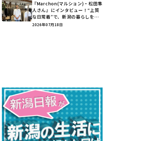
『Marchon(マルション)・松田隼
人さん』にインタビュー！“上質
な日常着”で、新潟の暮らしを楽
しむ提案とは？
2026年07月18日