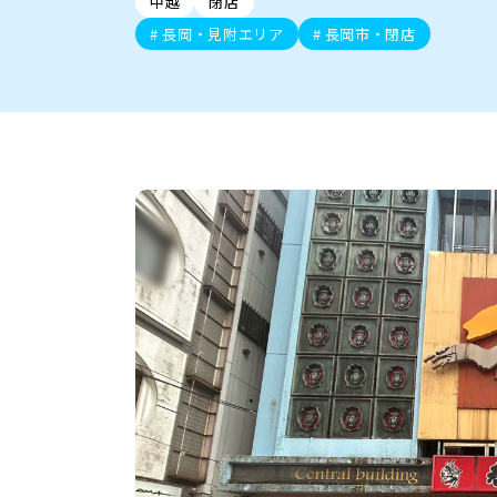
中越
閉店
新潟市中央区
ご当地グルメ
セミナー・講演会
新潟市東区
食べ歩き
子ども向け
テイクアウ
新潟市西
花火
イベント
求人
官公庁・自治体
長岡・見附エリア
長岡市・閉店
新発田・聖籠
デカ盛り・大盛り
胎内・粟島
旨辛・激辛
三条・加
定食
火曜セール
オープン・リニューアルセ
柏崎・刈羽・出雲崎
ビアガーデン・暑気払い
上越・妙高・糸魚
忘新年会・歓