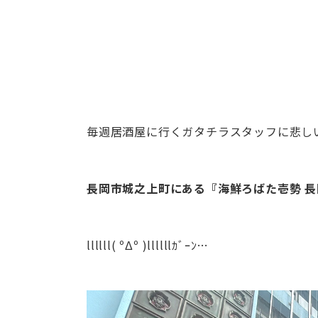
毎週居酒屋に行くガタチラスタッフに悲し
長岡市城之上町にある『海鮮ろばた壱勢 長
llllll( ºΔº )llllllｶﾞｰﾝ…