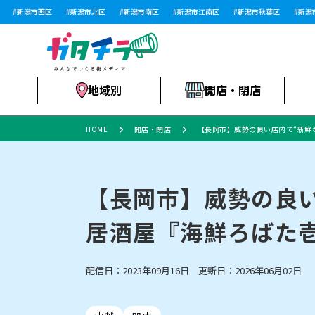
新潟市西区
新潟市北区
新潟市南区
新潟市江南区
新潟市秋葉区
新潟市西
地域別
開店・閉店
HOME
開店・閉店
【長岡市】威勢の良い店内で“新鮮な
食品スーパー・コ
新潟市
開店
ラーメン
体験・販売
施設・ショップ
特売セール
ンビニ
【長岡市】威勢の良
居酒屋『海鮮ろばた壱勢
リニューアル・移転
習い事・塾
セツコママ
アパレル・雑貨
ランキング
休業
新潟人
開店まと
フィッ
ファッション
佐渡
スイーツ
スポーツ
上越市・閉店
スキー場
リユース・買取
ラーメン・開店
病院・ク
ラー
配信日：2023年09月16日 更新日：2026年06月02日
リバーサイド千秋
パティオPATIO
インテリア・雑貨
外食・テイクアウト