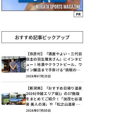
PR
おすすめ記事ピックアップ
【弥彦村】『酒屋やよい・三代目
店主の羽生雅克さん』にインタビ
ュー！地酒やクラフトビール、ワ
イン醸造まで手掛ける“挑戦の歴
史”に迫る♪
2026年07月25日
【新潟県】『おすすめ日帰り温泉
2026(中越エリア版)』の37施設
をまとめてご紹介！「加茂七谷温
泉 美人の湯」や「松之山温泉 ナ
ステビュウ湯の山」などを巡ろう
2026年07月05日