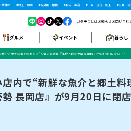
蒲区
村上・関川
新発田・聖籠
胎内・粟島
三条・加茂・田上
五泉・阿賀野
ガタチラとは
お知らせ
お問い合わ
暮らし
グルメ
イベント
魚介と郷土料理を味わえる”人気の居酒屋『海鮮ろばた壱勢 長岡店』が9月20日に閉店･･･
ショッピングモー
戸建住宅・マンショ
住宅メーカー・工
食品メーカー・県
特集・まとめ記
ル・大型施設
ン・土地
下越
閉店
現地レポート
祭り・伝統行事
インタビュー
中越
和食
趣味・展示会
務店
産品
事
い店内で“新鮮な魚介と郷土料
 長岡店』が9月20日に閉店･
にいがた酒の陣・新
め
トネス・ジム
キャンペーン
閉店まとめ
開店まとめ
観光スポット
新潟市・開店
閉店まとめ
温泉・入浴
新潟市・閉店
人気記事まとめ
ホテル
長岡市・開店
旅館
定食
水
生活サービス
潟酒月
ランチ
リニック
メン・閉店
イオンモール
ラブラ万代・ラブラ2
ビルボードプレイ
新車・中古車・カー用品
旅行・レジャー
家電・携帯電話