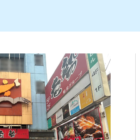
ト
区
大会
新潟市北区
季節・期間限定
入場無料
新潟市南区
住宅展示場
カフェ
新潟市江南区
完成見学会
居酒屋・バー
学生スポーツ
新潟市秋葉区
焼肉
パスタ
ア
新潟市 チラシ
長岡・見附 チラシ
上越・妙高・糸魚川 チラシ
茂・田上
・町定食
五泉・阿賀野・阿賀
海鮮・鮨
そば・うどん
燕・弥彦
日本酒・新潟清酒
長岡・見附
小千谷
ワイン
ール
周年祭・感謝祭セール
年末・初売りセール
川
送迎会