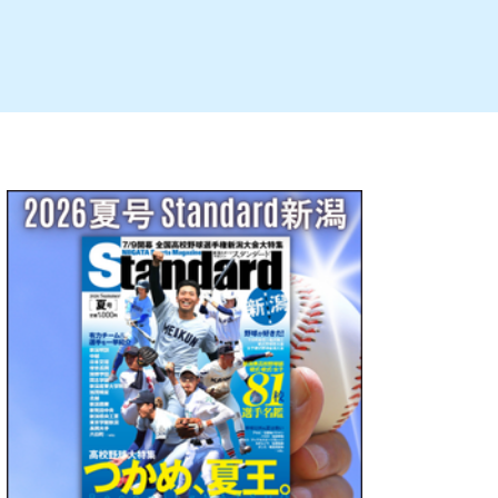
ルビレックス
新潟市西蒲区
パン・ベーカリー
村上・関川
タレカツ・豚カツ
注目 チラシ
週末セール
・十日町・津南
・クラフトビール
魚沼・南魚沼・湯沢
ケーキ・パフェ