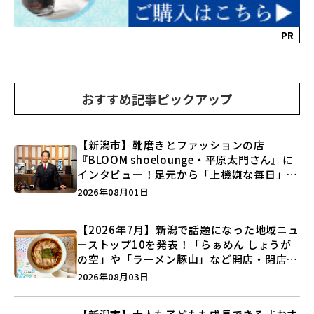
PR
おすすめ記事ピックアップ
【新潟市】靴磨きとファッションの店
『BLOOM shoelounge・平原太門さん』に
インタビュー！足元から「上機嫌な毎日」を
つくる装いの提案とは？
2026年08月01日
【2026年7月】新潟で話題になった地域ニュ
ーストップ10を発表！「らぁめん しょうが
の空」や「ラーメン豚山」など開店・閉店の
注目記事をランキングでご紹介♪
2026年08月03日