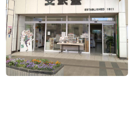
新潟市南区
カフェ
住宅展示場
居酒屋・バー
新潟市江南区
完成見学会
焼肉
学生スポーツ
新潟市秋葉区
パスタ
アルビレックス
新潟市西蒲区
ビルボードプレイスBP
新潟伊勢丹
ピア万代
官公庁・自治体
新潟市 チラシ
長岡・見附 チラシ
村上・関川
パン・ベーカリー
新発田・聖籠
タレカツ・豚カツ
胎内・粟島
デカ盛り・大盛り
リバーサイド千秋
パティオPATIO
上越・妙高・糸魚川 チラシ
注目 チラシ
週末セール
三条・加茂・田上
旨辛・激辛
定食・町定食
五泉・阿賀野・阿賀
海鮮・鮨
燕・弥彦
そば・うどん
火曜セール
オープン・リニューアルセール
長岡・見附
日本酒・新潟清酒
小千谷・十日町・津南
ワイン・クラフトビール
魚沼・南魚沼・湯沢
周年祭・感謝祭セール
年末・初売りセール
柏崎・刈羽・出雲崎
ケーキ・パフェ
ビアガーデン・暑気払い
上越・妙高・糸魚川
忘新年会・歓送迎会