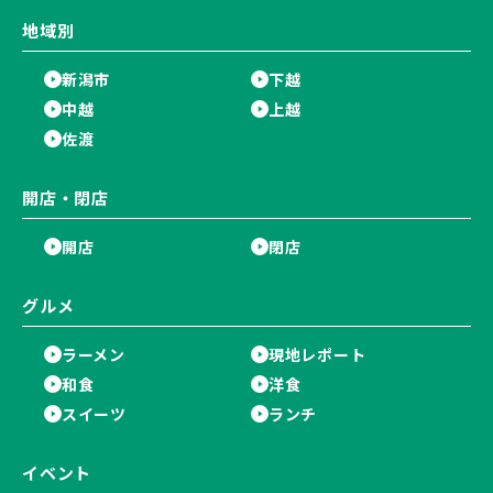
地域別
新潟市
下越
中越
上越
佐渡
開店・閉店
開店
閉店
グルメ
ラーメン
現地レポート
和食
洋食
スイーツ
ランチ
イベント