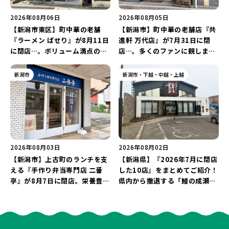
2026年08月06日
2026年08月05日
【新潟市東区】町中華の老舗
【新潟市】町中華の老舗店『共
『ラーメン ぱせり』が8月11日
進軒 万代店』が7月31日に閉
に閉店…。ボリューム満点の名
店…。多くのファンに親しまれ
店が幕を閉じる。
た名店が長年の営業に幕。
新潟市
新潟市・下越・中越・上越
2026年08月03日
2026年08月02日
【新潟市】上古町のランチを支
【新潟県】『2026年7月に閉店
える『手作り弁当専門店 二番
した10店』をまとめてご紹介！
亭』が8月7日に閉店。栄養豊富
県内から撤退する「鰻の成瀬」
な「日替わり弁当」が食べ納め
や「石焼ステーキ贅 新潟小新
に…。
店」が営業に幕…。