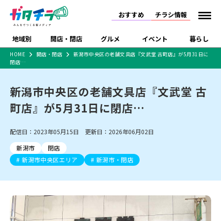
おすすめ
チラシ情報
地域別
開店・閉店
グルメ
イベント
暮らし
HOME
開店・閉店
新潟市中央区の老舗文具店『文武堂 古町店』が5月31日に
閉店…
食品スーパー・コンビ
戸建住宅・マンショ
特売セール
インタビュー
ニ
ン・土地
住宅メーカー・工務
新潟市中央区の老舗文具店『文武堂 古
新潟市
開店
ラーメン
体験・販売
施設・ショップ
下越
閉店
現地レポート
祭り・伝統行事
店
町店』が5月31日に閉店…
ショッピングモール・
ドラッグストア・ホーム
特集・まとめ記事
大型施設
センター
食品メーカー・県産
リニューアル・移転
休業
開店まとめ
閉店まとめ
中越
和食
趣味・展示会
上越
洋食
ライブ・コンサート
配信日：2023年05月15日 更新日：2026年06月02日
品
新潟市・開店
新潟市・閉店
長岡市・開店
新潟市
閉店
セツコママ
ランキング
新潟人
キャンペーン
ファッション
生活サービス
長岡市・閉店
上越市・開店
上越市・閉店
新潟市中央区エリア
新潟市・閉店
開店まとめ
閉店まとめ
人気記事まとめ
定食まとめ
にいがた酒の陣・新潟
習い事・塾
アパレル・雑貨
フィットネス・ジム
佐渡
スイーツ
スポーツ
ランチ
ラーメン・開店
ラーメン・閉店
酒月
ラーメンまとめ
飲食店まとめ
観光スポット
温泉・入浴
ホテル
旅館
水族館
インテリア・雑貨
外食・テイクアウト
リラクゼーション・整体
スキー場
リユース・買取
新車・中古車・カー用品
旅行・レジャー
家電・携帯電話
新潟市中央区
ご当地グルメ
セミナー・講演会
新潟市東区
食べ歩き
子ども向け
テイクアウト
新潟市西区
花火大会
新潟市北区
季節・期間限定
入場無料
病院・クリニック
イオンモール
ラブラ万代・ラブラ2
冠婚葬祭
習い事・塾
通販・EC
イベント
求人