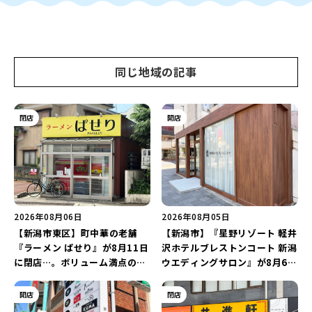
同じ地域の記事
閉店
開店
2026年08月06日
2026年08月05日
【新潟市東区】町中華の老舗
【新潟市】『星野リゾート 軽井
『ラーメン ぱせり』が8月11日
沢ホテルブレストンコート 新潟
に閉店…。ボリューム満点の名
ウエディングサロン』が8月6日
店が幕を閉じる。
にオープン！軽井沢ウエディン
グを万代で相談しよう♪
開店
閉店