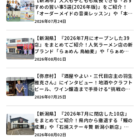
【新潟市】大人も子どもも成長できる『おす
すめの習い事5選(2026年版)』をご紹介！
「オーダーメイドの音楽レッスン」や「本格
キックボクシング」で新しい自分を見つけよ
2026年07月24日
う♪
【新潟県】『2026年7月にオープンした39
店』をまとめてご紹介！人気ラーメン店の新
ブランド「らぁめん 鳥紬麦」や「らぁめん
しょうがの空」など盛りだくさん♪
2026年08月01日
【弥彦村】『酒屋やよい・三代目店主の羽生
雅克さん』にインタビュー！地酒やクラフト
ビール、ワイン醸造まで手掛ける“挑戦の歴
史”に迫る♪
2026年07月25日
【新潟県】『2026年7月に閉店した10店』
をまとめてご紹介！県内から撤退する「鰻の
成瀬」や「石焼ステーキ贅 新潟小新店」が
営業に幕…。
2026年08月02日