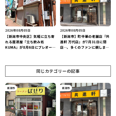
2026年08月05日
2026年08月05日
【新潟市中央区】気軽に立ち寄
【新潟市】町中華の老舗店『共
れる居酒屋『立ち飲み処
進軒 万代店』が7月31日に閉
KUMA』が8月6日にプレオープ
店…。多くのファンに親しまれ
ン！“1杯目のドリンクが半
た名店が長年の営業に幕。
額”になるキャンペーンを開催
♪
同じカテゴリーの記事
新潟市
新潟市