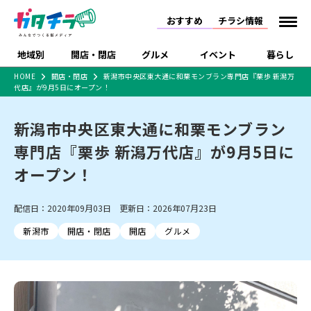
おすすめ
チラシ情報
地域別
開店・閉店
グルメ
イベント
暮らし
HOME
開店・閉店
新潟市中央区東大通に和栗モンブラン専門店『栗歩 新潟万
代店』が9月5日にオープン！
食品スーパー・コンビ
戸建住宅・マンション・
特売セール
インタビュー
ニ
土地
新潟市中央区東大通に和栗モンブラン
新潟市
開店
ラーメン
体験・販売
施設・ショップ
下越
閉店
現地レポート
祭り・伝統行事
住宅メーカー・工務店
専門店『栗歩 新潟万代店』が9月5日に
ショッピングモール・大
ドラッグストア・ホーム
特集・まとめ記事
型施設
センター
オープン！
リニューアル・移転
休業
開店まとめ
閉店まとめ
中越
和食
趣味・展示会
食品メーカー・県産品
上越
洋食
ライブ・コンサート
新潟市・開店
新潟市・閉店
長岡市・開店
長岡市・閉店
配信日：2020年09月03日 更新日：2026年07月23日
セツコママ
ランキング
新潟人
キャンペーン
ファッション
生活サービス
上越市・開店
上越市・閉店
ラーメン・開店
開店まとめ
閉店まとめ
人気記事まとめ
定食まとめ
新潟市
開店・閉店
開店
グルメ
にいがた酒の陣・新潟酒
習い事・塾
アパレル・雑貨
フィットネス・ジム
佐渡
スイーツ
スポーツ
ランチ
ラーメン・閉店
月
ラーメンまとめ
飲食店まとめ
観光スポット
温泉・入浴
ホテル
旅館
水族館
インテリア・雑貨
外食・テイクアウト
リラクゼーション・整体
スキー場
リユース・買取
新車・中古車・カー用品
旅行・レジャー
家電・携帯電話
新潟市中央区
ご当地グルメ
セミナー・講演会
新潟市東区
食べ歩き
子ども向け
テイクアウト
新潟市西区
花火大会
新潟市北区
季節・期間限定
入場無料
病院・クリニック
イオンモール
ラブラ万代・ラブラ2
冠婚葬祭
習い事・塾
通販・EC
イベント
求人