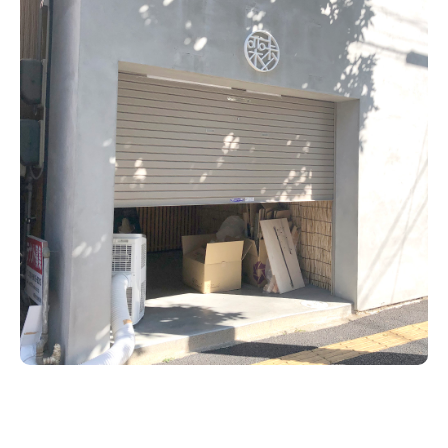
新潟市南区
カフェ
住宅展示場
居酒屋・バー
新潟市江南区
完成見学会
焼肉
学生スポーツ
新潟市秋葉区
パスタ
アルビレックス
パン・ベーカリー
新潟市西蒲区
ビルボードプレイスBP
新潟伊勢丹
ピア万代
官公庁・自治体
新潟市 チラシ
長岡・見附 チラシ
村上・関川
タレカツ・豚カツ
新発田・聖籠
デカ盛り・大盛り
胎内・粟島
旨辛・激辛
三条・加茂・田上
リバーサイド千秋
パティオPATIO
上越・妙高・糸魚川 チラシ
注目 チラシ
週末セール
五泉・阿賀野・阿賀
定食・町定食
海鮮・鮨
燕・弥彦
そば・うどん
長岡・見附
日本酒・新潟清酒
火曜セール
オープン・リニューアルセール
小千谷・十日町・津南
ワイン・クラフトビール
魚沼・南魚沼・湯沢
ケーキ・パフェ
周年祭・感謝祭セール
年末・初売りセール
柏崎・刈羽・出雲崎
ビアガーデン・暑気払い
上越・妙高・糸魚川
忘新年会・歓送迎会