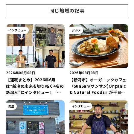
同じ地域の記事
インタビュー
グルメ
2026年08月08日
2026年08月08日
【連載まとめ】2026年6月
【新潟市】オーガニックカフェ
は“新潟の未来を切り拓く4名の
『SunSan(サンサン)Organic
新潟人”にインタビュー！「学
& Natural Foods』が平日ラ
生起業家」や「料理専門のフォ
ンチも7月24日からスタート！
トグラファー」など要チェック
「抗酸化☆レモンチキンカレ
閉店
インタビュー
♪
ー」と「美容と健康を考えたプ
レートランチ」を実食レポート
♪