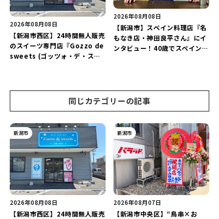
2026年08月08日
2026年08月08日
【新潟市】スペイン料理店『名
【新潟市西区】24時間無人販売
もなき店・神田良平さん』にイ
のスイーツ専門店『Gozzo de
ンタビュー！40歳でスペインへ
sweets (ゴッツォ・デ・スイ
渡り、“美食の街”の魅力を古町
ーツ) 新潟本店』が8月9日に閉
で届ける♪
店…。一部商品は姉妹店で販売
継続！
同じカテゴリーの記事
新潟市
新潟市
2026年08月08日
2026年08月07日
【新潟市西区】24時間無人販売
【新潟市中央区】“鳥串×お