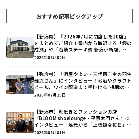
おすすめ記事ピックアップ
【新潟県】『2026年7月に閉店した10店』
をまとめてご紹介！県内から撤退する「鰻の
成瀬」や「石焼ステーキ贅 新潟小新店」が
営業に幕…。
2026年08月02日
【弥彦村】『酒屋やよい・三代目店主の羽生
雅克さん』にインタビュー！地酒やクラフト
ビール、ワイン醸造まで手掛ける“挑戦の歴
史”に迫る♪
2026年07月25日
【新潟市】靴磨きとファッションの店
『BLOOM shoelounge・平原太門さん』に
インタビュー！足元から「上機嫌な毎日」を
つくる装いの提案とは？
2026年08月01日