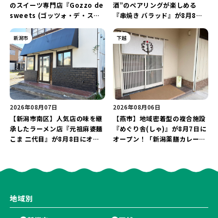
のスイーツ専門店『Gozzo de
酒”のペアリングが楽しめる
sweets (ゴッツォ・デ・スイ
『串焼き バラッド』が8月8日
ーツ) 新潟本店』が8月9日に閉
にオープン！厳選した地酒もラ
店…。一部商品は姉妹店で販売
インアップ♪
新潟市
下越
継続！
2026年08月07日
2026年08月06日
【新潟市南区】人気店の味を継
【燕市】地域密着型の複合施設
承したラーメン店『元祖麻婆麺
『めぐり舎(しゃ)』が8月7日に
こま 二代目』が8月8日にオー
オープン！「新潟薬膳カレー
プン！多くのファンに親しまれ
Ricca」のレシピを受け継いだ
た「麻婆麺」を復刻♪
メニューや漆喰アートを楽しも
う♪
地域別