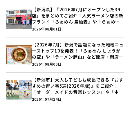
【新潟県】『2026年7月にオープンした39
店』をまとめてご紹介！人気ラーメン店の新
ブランド「らぁめん 鳥紬麦」や「らぁめん
しょうがの空」など盛りだくさん♪
2026年08月01日
【2026年7月】新潟で話題になった地域ニュ
ーストップ10を発表！「らぁめん しょうが
の空」や「ラーメン豚山」など開店・閉店の
注目記事をランキングでご紹介♪
2026年08月03日
【新潟市】大人も子どもも成長できる『おす
すめの習い事5選(2026年版)』をご紹介！
「オーダーメイドの音楽レッスン」や「本格
キックボクシング」で新しい自分を見つけよ
2026年07月24日
う♪