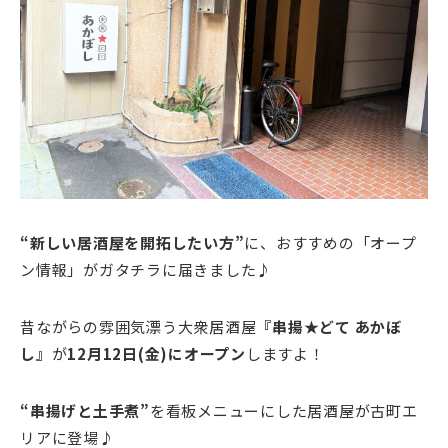
“新しい居酒屋を開拓したい方”
に、おすすめの「オープ
ン情報」がガタチラに届きました♪
昔ながらの雰囲気漂う大衆居酒屋
『串揚★どて あかぼ
し』
が
12月12日(金)にオープン
しますよ！
“串揚げと土手煮”
を看板メニューにした居酒屋が古町エ
リアに登場♪