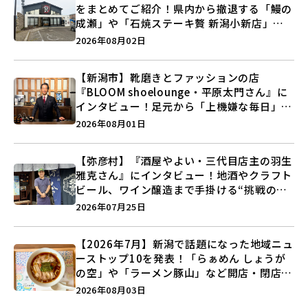
をまとめてご紹介！県内から撤退する「鰻の
成瀬」や「石焼ステーキ贅 新潟小新店」が
営業に幕…。
2026年08月02日
【新潟市】靴磨きとファッションの店
『BLOOM shoelounge・平原太門さん』に
インタビュー！足元から「上機嫌な毎日」を
つくる装いの提案とは？
2026年08月01日
【弥彦村】『酒屋やよい・三代目店主の羽生
雅克さん』にインタビュー！地酒やクラフト
ビール、ワイン醸造まで手掛ける“挑戦の歴
史”に迫る♪
2026年07月25日
【2026年7月】新潟で話題になった地域ニュ
ーストップ10を発表！「らぁめん しょうが
の空」や「ラーメン豚山」など開店・閉店の
注目記事をランキングでご紹介♪
2026年08月03日