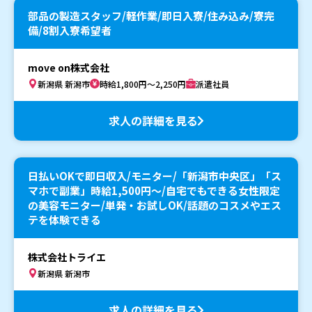
部品の製造スタッフ/軽作業/即日入寮/住み込み/寮完
備/8割入寮希望者
move on株式会社
新潟県 新潟市
時給1,800円～2,250円
派遣社員
求人の詳細を見る
日払いOKで即日収入/モニター/「新潟市中央区」「ス
マホで副業」時給1,500円〜/自宅でもできる女性限定
の美容モニター/単発・お試しOK/話題のコスメやエス
テを体験できる
株式会社トライエ
新潟県 新潟市
求人の詳細を見る