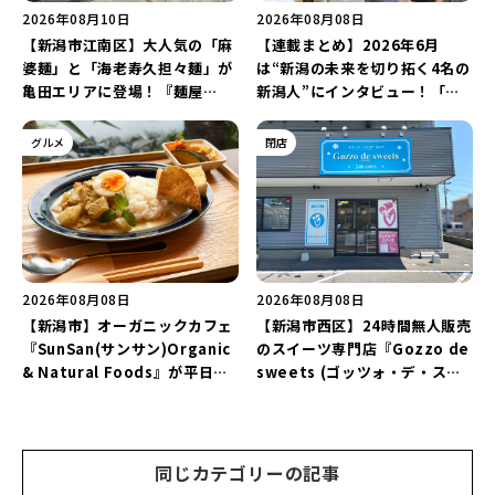
2026年08月10日
2026年08月08日
【新潟市江南区】大人気の「麻
【連載まとめ】2026年6月
婆麺」と「海老寿久担々麺」が
は“新潟の未来を切り拓く4名の
亀田エリアに登場！『麺屋
新潟人”にインタビュー！「学
Aishin愛心』が亀田本町にオー
生起業家」や「料理専門のフォ
プン予定♪
トグラファー」など要チェック
グルメ
閉店
♪
2026年08月08日
2026年08月08日
【新潟市】オーガニックカフェ
【新潟市西区】24時間無人販売
『SunSan(サンサン)Organic
のスイーツ専門店『Gozzo de
& Natural Foods』が平日ラ
sweets (ゴッツォ・デ・スイ
ンチも7月24日からスタート！
ーツ) 新潟本店』が8月9日に閉
「抗酸化☆レモンチキンカレ
店…。一部商品は姉妹店で販売
ー」と「美容と健康を考えたプ
継続！
レートランチ」を実食レポート
同じカテゴリーの記事
♪