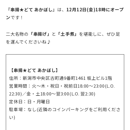
『串揚★どて あかぼし』
は、
12月12日(金)18時にオープ
ン
です！
二大名物の
「串揚げ」
と
「土手煮」
を堪能しに、ぜひ足
を運んでくださいね♪
【串揚★どて あかぼし】
住所：新潟市中央区古町通9番町1461 坂上ビル1階
営業時間：火～木・祝日・祝前日18:00～23:00(L.O.
22:30)／金・土18:00～翌3:00(L.O. 翌2:30)
定休日：日・月曜日
駐車場：なし(近隣のコインパーキングをご利用くださ
い)