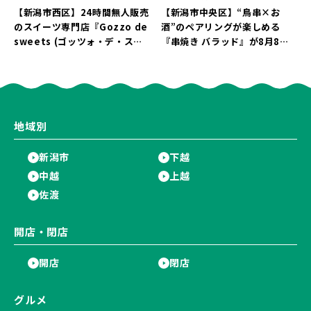
【新潟市西区】24時間無人販売
【新潟市中央区】“鳥串×お
のスイーツ専門店『Gozzo de
酒”のペアリングが楽しめる
sweets (ゴッツォ・デ・スイ
『串焼き バラッド』が8月8日
ーツ) 新潟本店』が8月9日に閉
にオープン！厳選した地酒もラ
店…。一部商品は姉妹店で販売
インアップ♪
継続！
地域別
新潟市
下越
中越
上越
佐渡
開店・閉店
開店
閉店
グルメ