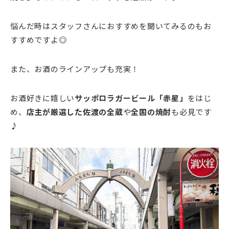
悩んだ時はスタッフさんにおすすめを聞いてみるのもお
すすめですよ◎
また、お酒のラインアップも充実！
お酒好きに嬉しい
サッポロラガービール「赤星」
をはじ
め、
店主が厳選した佐渡の全蔵
や
全国の焼酎
も必見です
♪