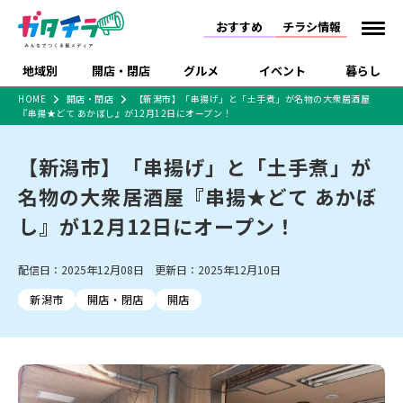
おすすめ
チラシ情報
地域別
開店・閉店
グルメ
イベント
暮らし
HOME
開店・閉店
【新潟市】「串揚げ」と「土手煮」が名物の大衆居酒屋
『串揚★どて あかぼし』が12月12日にオープン！
食品スーパー・コンビ
戸建住宅・マンショ
特売セール
インタビュー
ニ
ン・土地
住宅メーカー・工務
【新潟市】「串揚げ」と「土手煮」が
新潟市
開店
ラーメン
体験・販売
施設・ショップ
下越
閉店
現地レポート
祭り・伝統行事
店
名物の大衆居酒屋『串揚★どて あかぼ
ショッピングモール・
ドラッグストア・ホーム
特集・まとめ記事
大型施設
センター
し』が12月12日にオープン！
食品メーカー・県産
リニューアル・移転
休業
開店まとめ
閉店まとめ
中越
和食
趣味・展示会
上越
洋食
ライブ・コンサート
品
新潟市・開店
新潟市・閉店
長岡市・開店
配信日：2025年12月08日 更新日：2025年12月10日
セツコママ
ランキング
新潟人
キャンペーン
ファッション
生活サービス
長岡市・閉店
上越市・開店
上越市・閉店
開店まとめ
閉店まとめ
人気記事まとめ
定食まとめ
新潟市
開店・閉店
開店
にいがた酒の陣・新潟
習い事・塾
アパレル・雑貨
フィットネス・ジム
佐渡
スイーツ
スポーツ
ランチ
ラーメン・開店
ラーメン・閉店
酒月
ラーメンまとめ
飲食店まとめ
観光スポット
温泉・入浴
ホテル
旅館
水族館
インテリア・雑貨
外食・テイクアウト
リラクゼーション・整体
スキー場
リユース・買取
新車・中古車・カー用品
旅行・レジャー
家電・携帯電話
新潟市中央区
ご当地グルメ
セミナー・講演会
新潟市東区
食べ歩き
子ども向け
テイクアウト
新潟市西区
花火大会
新潟市北区
季節・期間限定
入場無料
病院・クリニック
イオンモール
ラブラ万代・ラブラ2
冠婚葬祭
習い事・塾
通販・EC
イベント
求人