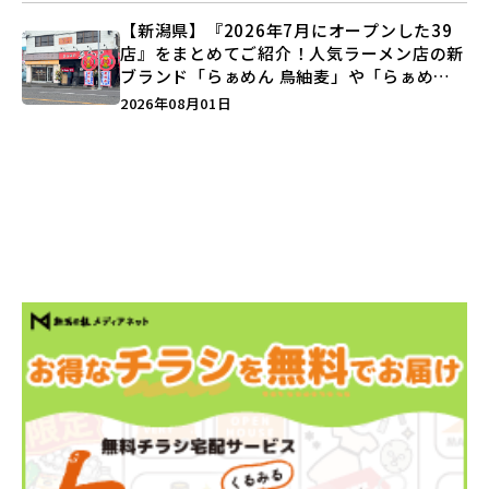
【新潟県】『2026年7月にオープンした39
店』をまとめてご紹介！人気ラーメン店の新
ブランド「らぁめん 鳥紬麦」や「らぁめん
しょうがの空」など盛りだくさん♪
2026年08月01日