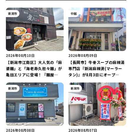
新潟市
中越
2026年08月10日
2026年08月09日
【新潟市江南区】大人気の「麻
【長岡市】牛骨スープの麻辣湯
婆麺」と「海老寿久担々麺」が
専門店『新潟麻辣燙(マーラー
亀田エリアに登場！『麺屋
タン)』が8月3日にオープ
Aishin愛心』が亀田本町にオー
ン！“ドリンクを1本”もらえる
プン予定♪
キャンペーンを実施中♪
新潟市
新潟市
2026年08月08日
2026年08月07日