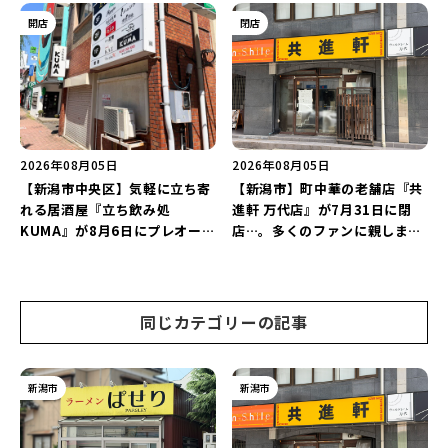
グを万代で相談しよう♪
開店
閉店
2026年08月05日
2026年08月05日
【新潟市中央区】気軽に立ち寄
【新潟市】町中華の老舗店『共
れる居酒屋『立ち飲み処
進軒 万代店』が7月31日に閉
KUMA』が8月6日にプレオープ
店…。多くのファンに親しまれ
ン！“1杯目のドリンクが半
た名店が長年の営業に幕。
額”になるキャンペーンを開催
♪
同じカテゴリーの記事
新潟市
新潟市