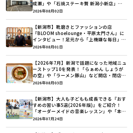
成瀬」や「石焼ステーキ贅 新潟小新店」が
営業に幕…。
2026年08月02日
【新潟市】靴磨きとファッションの店
『BLOOM shoelounge・平原太門さん』に
インタビュー！足元から「上機嫌な毎日」を
つくる装いの提案とは？
2026年08月01日
【2026年7月】新潟で話題になった地域ニュ
ーストップ10を発表！「らぁめん しょうが
の空」や「ラーメン豚山」など開店・閉店の
注目記事をランキングでご紹介♪
2026年08月03日
【新潟市】大人も子どもも成長できる『おす
すめの習い事5選(2026年版)』をご紹介！
「オーダーメイドの音楽レッスン」や「本格
キックボクシング」で新しい自分を見つけよ
2026年07月24日
う♪