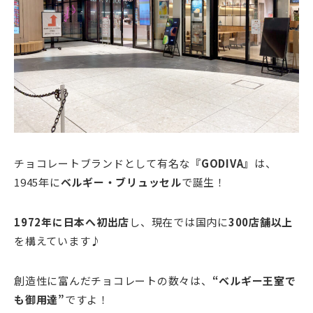
チョコレートブランドとして有名な
『GODIVA
』
は、
1945年に
ベルギー・ブリュッセル
で誕生！
1972年に日本へ初出店
し、現在では国内に
300店舗以上
を構えています♪
創造性に富んだチョコレートの数々は、
“
ベルギー王室で
も御用達”
ですよ！