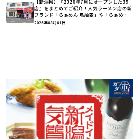
【新潟県】『2026年7月にオープンした39
店』をまとめてご紹介！人気ラーメン店の新
ブランド「らぁめん 鳥紬麦」や「らぁめん
しょうがの空」など盛りだくさん♪
2026年08月01日