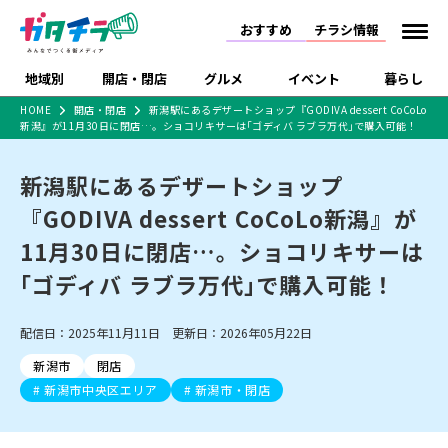
おすすめ
チラシ情報
地域別
開店・閉店
グルメ
イベント
暮らし
HOME
開店・閉店
新潟駅にあるデザートショップ『GODIVA dessert CoCoLo
新潟』が11月30日に閉店…。ショコリキサーは｢ゴディバ ラブラ万代｣で購入可能！
食品スーパー・コンビ
戸建住宅・マンショ
特売セール
インタビュー
ニ
ン・土地
住宅メーカー・工務
新潟駅にあるデザートショップ
新潟市
開店
ラーメン
体験・販売
施設・ショップ
下越
閉店
現地レポート
祭り・伝統行事
店
『GODIVA dessert CoCoLo新潟』が
ショッピングモール・
ドラッグストア・ホーム
特集・まとめ記事
大型施設
センター
11月30日に閉店…。ショコリキサーは
食品メーカー・県産
リニューアル・移転
休業
開店まとめ
閉店まとめ
中越
和食
趣味・展示会
上越
洋食
ライブ・コンサート
品
｢ゴディバ ラブラ万代｣で購入可能！
新潟市・開店
新潟市・閉店
長岡市・開店
セツコママ
ランキング
新潟人
キャンペーン
ファッション
生活サービス
長岡市・閉店
上越市・開店
上越市・閉店
開店まとめ
閉店まとめ
人気記事まとめ
定食まとめ
配信日：2025年11月11日 更新日：2026年05月22日
にいがた酒の陣・新潟
習い事・塾
アパレル・雑貨
フィットネス・ジム
佐渡
スイーツ
スポーツ
ランチ
ラーメン・開店
ラーメン・閉店
酒月
ラーメンまとめ
飲食店まとめ
新潟市
閉店
観光スポット
温泉・入浴
ホテル
旅館
水族館
インテリア・雑貨
外食・テイクアウト
新潟市中央区エリア
新潟市・閉店
リラクゼーション・整体
スキー場
リユース・買取
新車・中古車・カー用品
旅行・レジャー
家電・携帯電話
新潟市中央区
ご当地グルメ
セミナー・講演会
新潟市東区
食べ歩き
子ども向け
テイクアウト
新潟市西区
花火大会
新潟市北区
季節・期間限定
入場無料
病院・クリニック
イオンモール
ラブラ万代・ラブラ2
冠婚葬祭
習い事・塾
通販・EC
イベント
求人