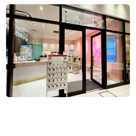
新潟市南区
カフェ
住宅展示場
居酒屋・バー
新潟市江南区
完成見学会
焼肉
学生スポーツ
新潟市秋葉区
パスタ
アルビレックス
新潟市西蒲区
ビルボードプレイスBP
新潟伊勢丹
ピア万代
官公庁・自治体
新潟市 チラシ
長岡・見附 チラシ
村上・関川
パン・ベーカリー
新発田・聖籠
タレカツ・豚カツ
胎内・粟島
デカ盛り・大盛り
リバーサイド千秋
パティオPATIO
上越・妙高・糸魚川 チラシ
注目 チラシ
週末セール
三条・加茂・田上
旨辛・激辛
定食・町定食
五泉・阿賀野・阿賀
海鮮・鮨
燕・弥彦
そば・うどん
火曜セール
オープン・リニューアルセール
長岡・見附
日本酒・新潟清酒
小千谷・十日町・津南
ワイン・クラフトビール
魚沼・南魚沼・湯沢
周年祭・感謝祭セール
年末・初売りセール
柏崎・刈羽・出雲崎
ケーキ・パフェ
ビアガーデン・暑気払い
上越・妙高・糸魚川
忘新年会・歓送迎会