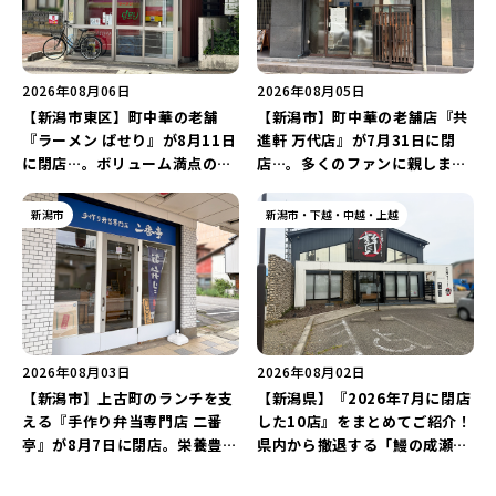
2026年08月06日
2026年08月05日
【新潟市東区】町中華の老舗
【新潟市】町中華の老舗店『共
『ラーメン ぱせり』が8月11日
進軒 万代店』が7月31日に閉
に閉店…。ボリューム満点の名
店…。多くのファンに親しまれ
店が幕を閉じる。
た名店が長年の営業に幕。
新潟市
新潟市・下越・中越・上越
2026年08月03日
2026年08月02日
【新潟市】上古町のランチを支
【新潟県】『2026年7月に閉店
える『手作り弁当専門店 二番
した10店』をまとめてご紹介！
亭』が8月7日に閉店。栄養豊富
県内から撤退する「鰻の成瀬」
な「日替わり弁当」が食べ納め
や「石焼ステーキ贅 新潟小新
に…。
店」が営業に幕…。