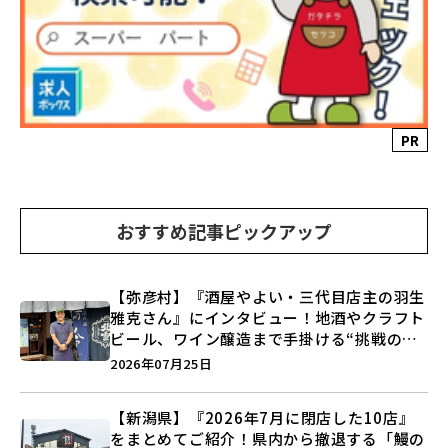
PR
おすすめ記事ピックアップ
【弥彦村】『酒屋やよい・三代目店主の羽生
雅克さん』にインタビュー！地酒やクラフト
ビール、ワイン醸造まで手掛ける“挑戦の歴
史”に迫る♪
2026年07月25日
【新潟県】『2026年7月に閉店した10店』
をまとめてご紹介！県内から撤退する「鰻の