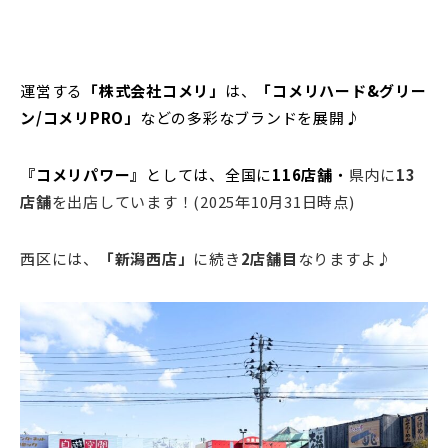
運営する
「株式会社コメリ」
は、
「コメリハード&グリー
ン/コメリPRO」
などの多彩なブランドを展開♪
『コメリパワー
』
としては、全国に
116店舗
・
県内に
13
店舗
を出店しています！(2025年10月31日時点)
西区には、
「新潟西店」
に続き
2店舗目
なりますよ♪