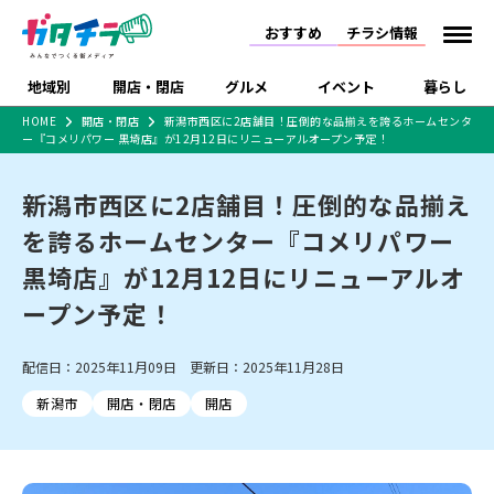
おすすめ
チラシ情報
地域別
開店・閉店
グルメ
イベント
暮らし
HOME
開店・閉店
新潟市西区に2店舗目！圧倒的な品揃えを誇るホームセンタ
ー『コメリパワー 黒埼店』が12月12日にリニューアルオープン予定！
食品スーパー・コンビ
戸建住宅・マンショ
特売セール
インタビュー
ニ
ン・土地
住宅メーカー・工務
新潟市西区に2店舗目！圧倒的な品揃え
新潟市
開店
ラーメン
体験・販売
施設・ショップ
下越
閉店
現地レポート
祭り・伝統行事
店
を誇るホームセンター『コメリパワー
ショッピングモール・
ドラッグストア・ホーム
特集・まとめ記事
大型施設
センター
黒埼店』が12月12日にリニューアルオ
食品メーカー・県産
リニューアル・移転
休業
開店まとめ
閉店まとめ
中越
和食
趣味・展示会
上越
洋食
ライブ・コンサート
品
ープン予定！
新潟市・開店
新潟市・閉店
長岡市・開店
セツコママ
ランキング
新潟人
キャンペーン
ファッション
生活サービス
長岡市・閉店
上越市・開店
上越市・閉店
開店まとめ
閉店まとめ
人気記事まとめ
定食まとめ
配信日：2025年11月09日 更新日：2025年11月28日
にいがた酒の陣・新潟
習い事・塾
アパレル・雑貨
フィットネス・ジム
佐渡
スイーツ
スポーツ
ランチ
ラーメン・開店
ラーメン・閉店
酒月
ラーメンまとめ
飲食店まとめ
新潟市
開店・閉店
開店
観光スポット
温泉・入浴
ホテル
旅館
水族館
インテリア・雑貨
外食・テイクアウト
リラクゼーション・整体
スキー場
リユース・買取
新車・中古車・カー用品
旅行・レジャー
家電・携帯電話
新潟市中央区
ご当地グルメ
セミナー・講演会
新潟市東区
食べ歩き
子ども向け
テイクアウト
新潟市西区
花火大会
新潟市北区
季節・期間限定
入場無料
病院・クリニック
イオンモール
ラブラ万代・ラブラ2
冠婚葬祭
習い事・塾
通販・EC
イベント
求人