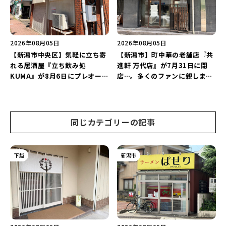
2026年08月05日
2026年08月05日
【新潟市中央区】気軽に立ち寄
【新潟市】町中華の老舗店『共
れる居酒屋『立ち飲み処
進軒 万代店』が7月31日に閉
KUMA』が8月6日にプレオープ
店…。多くのファンに親しまれ
ン！“1杯目のドリンクが半
た名店が長年の営業に幕。
額”になるキャンペーンを開催
♪
同じカテゴリーの記事
下越
新潟市