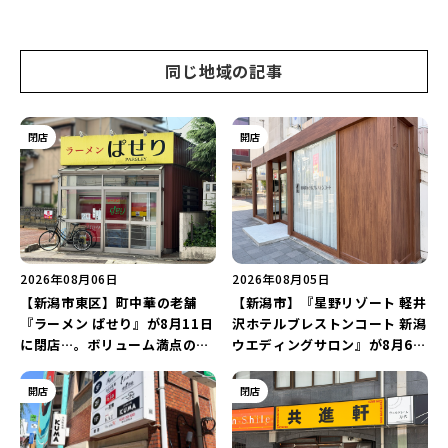
同じ地域の記事
閉店
開店
2026年08月06日
2026年08月05日
【新潟市東区】町中華の老舗
【新潟市】『星野リゾート 軽井
『ラーメン ぱせり』が8月11日
沢ホテルブレストンコート 新潟
に閉店…。ボリューム満点の名
ウエディングサロン』が8月6日
店が幕を閉じる。
にオープン！軽井沢ウエディン
グを万代で相談しよう♪
開店
閉店