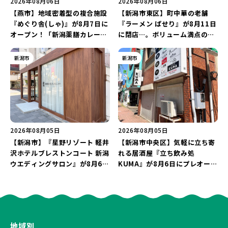
2026年08月06日
2026年08月06日
【燕市】地域密着型の複合施設
【新潟市東区】町中華の老舗
『めぐり舎(しゃ)』が8月7日に
『ラーメン ぱせり』が8月11日
オープン！「新潟薬膳カレー
に閉店…。ボリューム満点の名
Ricca」のレシピを受け継いだ
店が幕を閉じる。
メニューや漆喰アートを楽しも
新潟市
新潟市
う♪
2026年08月05日
2026年08月05日
【新潟市】『星野リゾート 軽井
【新潟市中央区】気軽に立ち寄
沢ホテルブレストンコート 新潟
れる居酒屋『立ち飲み処
ウエディングサロン』が8月6日
KUMA』が8月6日にプレオープ
にオープン！軽井沢ウエディン
ン！“1杯目のドリンクが半
グを万代で相談しよう♪
額”になるキャンペーンを開催
♪
地域別