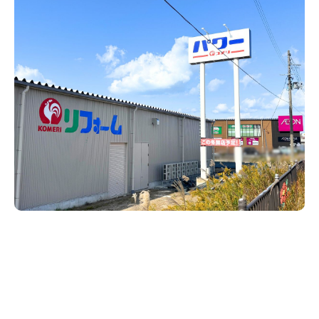
新潟市南区
カフェ
住宅展示場
居酒屋・バー
新潟市江南区
完成見学会
焼肉
学生スポーツ
新潟市秋葉区
パスタ
アルビレックス
新潟市西蒲区
ビルボードプレイスBP
新潟伊勢丹
ピア万代
官公庁・自治体
新潟市 チラシ
長岡・見附 チラシ
村上・関川
パン・ベーカリー
新発田・聖籠
タレカツ・豚カツ
胎内・粟島
デカ盛り・大盛り
リバーサイド千秋
パティオPATIO
上越・妙高・糸魚川 チラシ
注目 チラシ
週末セール
三条・加茂・田上
旨辛・激辛
定食・町定食
五泉・阿賀野・阿賀
海鮮・鮨
燕・弥彦
そば・うどん
火曜セール
オープン・リニューアルセール
長岡・見附
日本酒・新潟清酒
小千谷・十日町・津南
ワイン・クラフトビール
魚沼・南魚沼・湯沢
周年祭・感謝祭セール
年末・初売りセール
柏崎・刈羽・出雲崎
ケーキ・パフェ
ビアガーデン・暑気払い
上越・妙高・糸魚川
忘新年会・歓送迎会