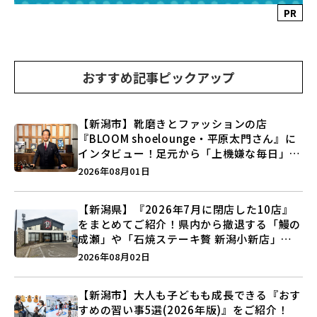
PR
おすすめ記事ピックアップ
【新潟市】靴磨きとファッションの店
『BLOOM shoelounge・平原太門さん』に
インタビュー！足元から「上機嫌な毎日」を
つくる装いの提案とは？
2026年08月01日
【新潟県】『2026年7月に閉店した10店』
をまとめてご紹介！県内から撤退する「鰻の
成瀬」や「石焼ステーキ贅 新潟小新店」が
営業に幕…。
2026年08月02日
【新潟市】大人も子どもも成長できる『おす
すめの習い事5選(2026年版)』をご紹介！