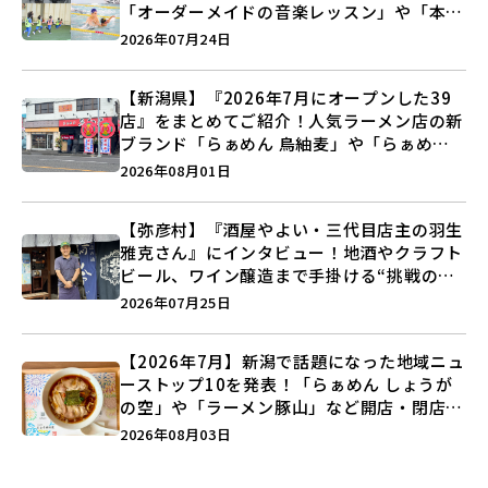
「オーダーメイドの音楽レッスン」や「本格
キックボクシング」で新しい自分を見つけよ
2026年07月24日
う♪
【新潟県】『2026年7月にオープンした39
店』をまとめてご紹介！人気ラーメン店の新
ブランド「らぁめん 鳥紬麦」や「らぁめん
しょうがの空」など盛りだくさん♪
2026年08月01日
【弥彦村】『酒屋やよい・三代目店主の羽生
雅克さん』にインタビュー！地酒やクラフト
ビール、ワイン醸造まで手掛ける“挑戦の歴
史”に迫る♪
2026年07月25日
【2026年7月】新潟で話題になった地域ニュ
ーストップ10を発表！「らぁめん しょうが
の空」や「ラーメン豚山」など開店・閉店の
注目記事をランキングでご紹介♪
2026年08月03日