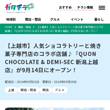
おすすめ
チラシ情報
地域別
開店・閉店
グルメ
イベント
暮らし
HOME
開店・閉店
【上越市】人気ショコラトリーと焼き菓子専門店のコラボ
店舗♪『QUON CHOCOLATE & DEMI-SEC 新潟上越店』が9月14日にオープン！
食品スーパー・コンビ
戸建住宅・マンショ
特売セール
インタビュー
ニ
ン・土地
住宅メーカー・工務
【上越市】人気ショコラトリーと焼き
新潟市
開店
ラーメン
体験・販売
施設・ショップ
下越
閉店
現地レポート
祭り・伝統行事
店
菓子専門店のコラボ店舗♪『QUON
ショッピングモール・
ドラッグストア・ホーム
特集・まとめ記事
大型施設
センター
CHOCOLATE & DEMI-SEC 新潟上越
食品メーカー・県産
リニューアル・移転
休業
開店まとめ
閉店まとめ
中越
和食
趣味・展示会
上越
洋食
ライブ・コンサート
品
店』が9月14日にオープン！
新潟市・開店
新潟市・閉店
長岡市・開店
セツコママ
ランキング
新潟人
キャンペーン
ファッション
生活サービス
長岡市・閉店
上越市・開店
上越市・閉店
開店まとめ
閉店まとめ
人気記事まとめ
定食まとめ
配信日：2024年09月02日 更新日：2024年09月09日
にいがた酒の陣・新潟
習い事・塾
アパレル・雑貨
フィットネス・ジム
佐渡
スイーツ
スポーツ
ランチ
ラーメン・開店
ラーメン・閉店
酒月
ラーメンまとめ
飲食店まとめ
上越
開店・閉店
開店
グルメ
観光スポット
温泉・入浴
ホテル
旅館
水族館
インテリア・雑貨
外食・テイクアウト
リラクゼーション・整体
スキー場
リユース・買取
新車・中古車・カー用品
旅行・レジャー
家電・携帯電話
新潟市中央区
ご当地グルメ
セミナー・講演会
新潟市東区
食べ歩き
子ども向け
テイクアウト
新潟市西区
花火大会
新潟市北区
季節・期間限定
入場無料
病院・クリニック
イオンモール
ラブラ万代・ラブラ2
冠婚葬祭
習い事・塾
通販・EC
イベント
求人