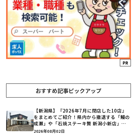
PR
おすすめ記事ピックアップ
【新潟県】『2026年7月に閉店した10店』
をまとめてご紹介！県内から撤退する「鰻の
成瀬」や「石焼ステーキ贅 新潟小新店」が
営業に幕…。
2026年08月02日