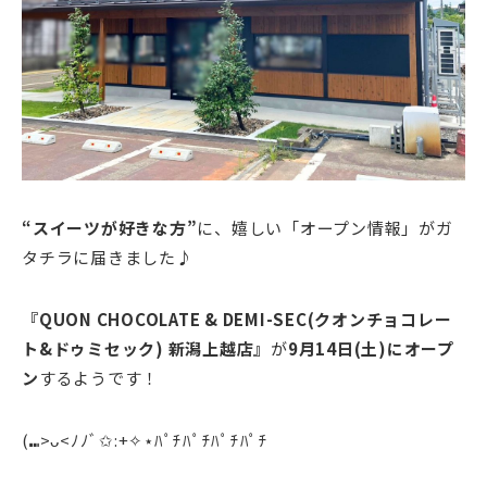
“スイーツが好きな方”
に、嬉しい「オープン情報」がガ
タチラに届きました♪
『QUON CHOCOLATE & DEMI-SEC(クオンチョコレー
ト&
ドゥミセック)
新潟上越店』
が
9月14日(土)にオープ
ン
するようです！
(⑉>ᴗ<ﾉﾉﾞ✩:+✧︎⋆ﾊﾟﾁﾊﾟﾁﾊﾟﾁﾊﾟﾁ