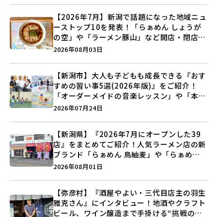
【2026年7月】新潟で話題になった地域ニュ
ーストップ10を発表！「らぁめん しょうが
の空」や「ラーメン豚山」など開店・閉店の
注目記事をランキングでご紹介♪
2026年08月03日
【新潟市】大人も子どもも成長できる『おす
すめの習い事5選(2026年版)』をご紹介！
「オーダーメイドの音楽レッスン」や「本格
キックボクシング」で新しい自分を見つけよ
2026年07月24日
う♪
【新潟県】『2026年7月にオープンした39
店』をまとめてご紹介！人気ラーメン店の新
ブランド「らぁめん 鳥紬麦」や「らぁめん
しょうがの空」など盛りだくさん♪
2026年08月01日
【弥彦村】『酒屋やよい・三代目店主の羽生
雅克さん』にインタビュー！地酒やクラフト
ビール、ワイン醸造まで手掛ける“挑戦の歴