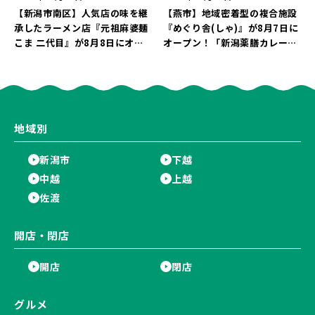
【新潟市南区】人気店の味を継
【燕市】地域密着型の複合施設
承したラーメン店『元祖麻婆麺
『めぐり舎(しゃ)』が8月7日に
こま 二代目』が8月8日にオー
オープン！「新潟薬膳カレー
プン！多くのファンに親しまれ
Ricca」のレシピを受け継いだ
た「麻婆麺」を復刻♪
メニューや漆喰アートを楽しも
う♪
地域別
新潟市
下越
中越
上越
佐渡
開店・閉店
開店
閉店
グルメ