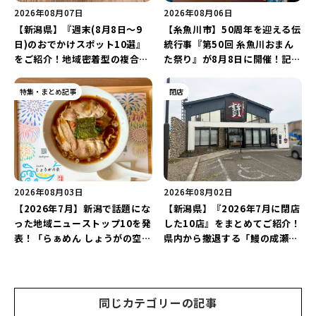
2026年08月07日
2026年08月06日
【新潟県】『週末(8月8日～9
【糸魚川市】50周年を迎える伝
日)のおでかけスポット10選』
統行事『第50回 糸魚川おまん
をご紹介！地域密着型の複合施
た祭り』が8月8日に開催！記念
設「めぐり舎」や「シーナシー
企画の新潟プロレス＆東京力車
ナ丸大新潟のサマーフェスタ
を楽しもう♪
特集・まとめ記事
閉店
2026」がおすすめ♪
2026年08月03日
2026年08月02日
【2026年7月】新潟で話題にな
【新潟県】『2026年7月に閉店
った地域ニューストップ10を発
した10店』をまとめてご紹介！
表！「らぁめん しょうがの空」
県内から撤退する「鰻の成瀬」
や「ラーメン豚山」など開店・
や「石焼ステーキ贅 新潟小新
閉店の注目記事をランキングで
店」が営業に幕…。
ご紹介♪
同じカテゴリーの記事