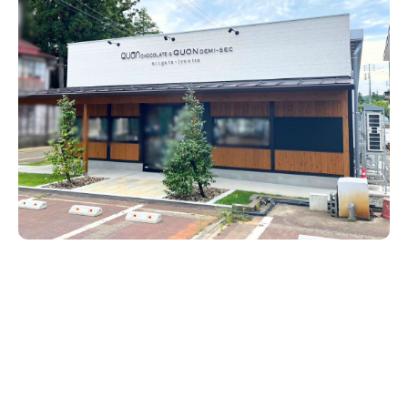
新潟市南区
カフェ
住宅展示場
居酒屋・バー
新潟市江南区
完成見学会
焼肉
学生スポーツ
新潟市秋葉区
パスタ
アルビレックス
新潟市西蒲区
ビルボードプレイスBP
新潟伊勢丹
ピア万代
官公庁・自治体
新潟市 チラシ
長岡・見附 チラシ
村上・関川
パン・ベーカリー
新発田・聖籠
タレカツ・豚カツ
胎内・粟島
デカ盛り・大盛り
リバーサイド千秋
パティオPATIO
上越・妙高・糸魚川 チラシ
注目 チラシ
週末セール
三条・加茂・田上
旨辛・激辛
定食・町定食
五泉・阿賀野・阿賀
海鮮・鮨
燕・弥彦
そば・うどん
火曜セール
オープン・リニューアルセール
長岡・見附
日本酒・新潟清酒
小千谷・十日町・津南
ワイン・クラフトビール
魚沼・南魚沼・湯沢
周年祭・感謝祭セール
年末・初売りセール
柏崎・刈羽・出雲崎
ケーキ・パフェ
ビアガーデン・暑気払い
上越・妙高・糸魚川
忘新年会・歓送迎会