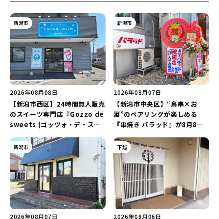
新潟市
新潟市
2026年08月08日
2026年08月07日
【新潟市西区】24時間無人販売
【新潟市中央区】“鳥串×お
のスイーツ専門店『Gozzo de
酒”のペアリングが楽しめる
sweets (ゴッツォ・デ・スイ
『串焼き バラッド』が8月8日
ーツ) 新潟本店』が8月9日に閉
にオープン！厳選した地酒もラ
店…。一部商品は姉妹店で販売
インアップ♪
新潟市
下越
継続！
2026年08月07日
2026年08月06日