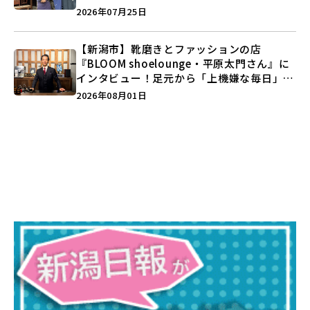
史”に迫る♪
2026年07月25日
【新潟市】靴磨きとファッションの店
『BLOOM shoelounge・平原太門さん』に
インタビュー！足元から「上機嫌な毎日」を
つくる装いの提案とは？
2026年08月01日