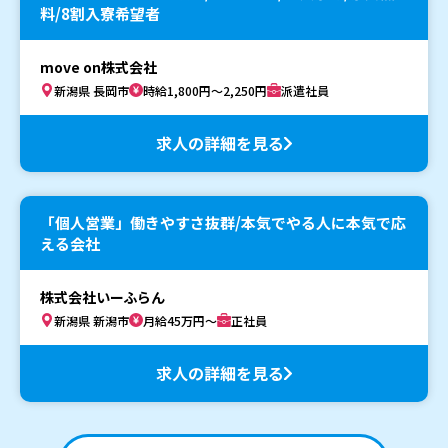
料/8割入寮希望者
move on株式会社
新潟県 長岡市
時給1,800円～2,250円
派遣社員
求人の詳細を見る
「個人営業」働きやすさ抜群/本気でやる人に本気で応
える会社
株式会社いーふらん
新潟県 新潟市
月給45万円～
正社員
求人の詳細を見る