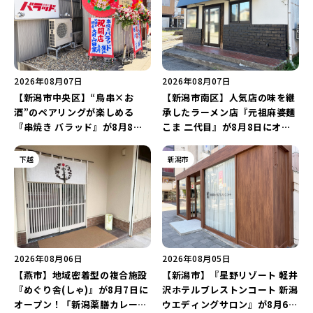
2026年08月07日
2026年08月07日
【新潟市中央区】“鳥串×お
【新潟市南区】人気店の味を継
酒”のペアリングが楽しめる
承したラーメン店『元祖麻婆麺
『串焼き バラッド』が8月8日
こま 二代目』が8月8日にオー
にオープン！厳選した地酒もラ
プン！多くのファンに親しまれ
インアップ♪
た「麻婆麺」を復刻♪
下越
新潟市
2026年08月06日
2026年08月05日
【燕市】地域密着型の複合施設
【新潟市】『星野リゾート 軽井
『めぐり舎(しゃ)』が8月7日に
沢ホテルブレストンコート 新潟
オープン！「新潟薬膳カレー
ウエディングサロン』が8月6日