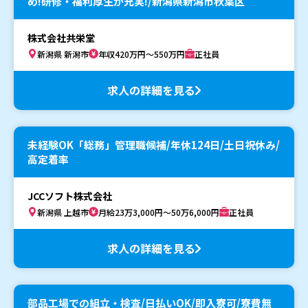
め!研修・福利厚生が充実!/新潟県新潟市秋葉区
株式会社共栄堂
新潟県 新潟市
年収420万円～550万円
正社員
求人の詳細を見る
未経験OK「総務」管理職候補/年休124日/土日祝休み/
高定着率
JCCソフト株式会社
新潟県 上越市
月給23万3,000円～50万6,000円
正社員
求人の詳細を見る
部品工場での組立・検査/日払いOK/即入寮可/寮費無