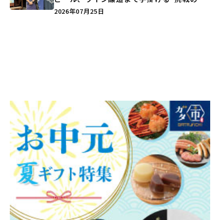
史”に迫る♪
2026年07月25日