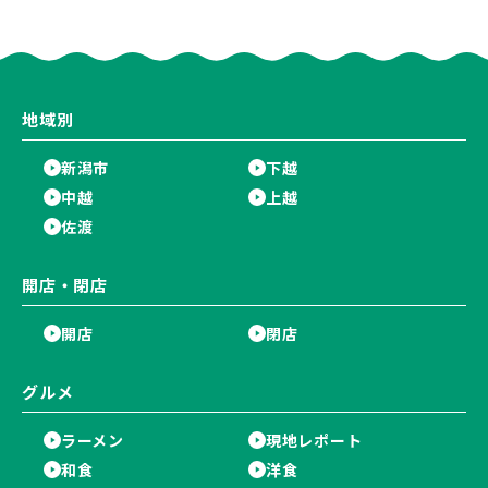
Ricca」のレシピを受け継いだ
にオープン！軽井沢ウエディン
メニューや漆喰アートを楽しも
グを万代で相談しよう♪
う♪
地域別
新潟市
下越
中越
上越
佐渡
開店・閉店
開店
閉店
グルメ
ラーメン
現地レポート
和食
洋食