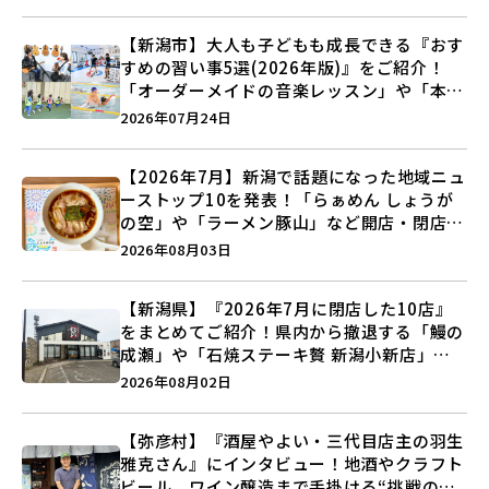
【新潟市】大人も子どもも成長できる『おす
すめの習い事5選(2026年版)』をご紹介！
「オーダーメイドの音楽レッスン」や「本格
キックボクシング」で新しい自分を見つけよ
2026年07月24日
う♪
【2026年7月】新潟で話題になった地域ニュ
ーストップ10を発表！「らぁめん しょうが
の空」や「ラーメン豚山」など開店・閉店の
注目記事をランキングでご紹介♪
2026年08月03日
【新潟県】『2026年7月に閉店した10店』
をまとめてご紹介！県内から撤退する「鰻の
成瀬」や「石焼ステーキ贅 新潟小新店」が
営業に幕…。
2026年08月02日
【弥彦村】『酒屋やよい・三代目店主の羽生
雅克さん』にインタビュー！地酒やクラフト
ビール、ワイン醸造まで手掛ける“挑戦の歴