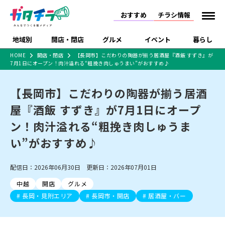
おすすめ
チラシ情報
地域別
開店・閉店
グルメ
イベント
暮らし
HOME
開店・閉店
【長岡市】こだわりの陶器が揃う居酒屋『酒飯 すずき』が
7月1日にオープン！肉汁溢れる“粗挽き肉しゅうまい”がおすすめ♪
食品スーパー・コンビ
戸建住宅・マンショ
特売セール
インタビュー
ニ
ン・土地
住宅メーカー・工務
【長岡市】こだわりの陶器が揃う居酒
新潟市
開店
ラーメン
体験・販売
施設・ショップ
下越
閉店
現地レポート
祭り・伝統行事
店
屋『酒飯 すずき』が7月1日にオープ
ショッピングモール・
ドラッグストア・ホーム
特集・まとめ記事
大型施設
センター
ン！肉汁溢れる“粗挽き肉しゅうま
食品メーカー・県産
リニューアル・移転
休業
開店まとめ
閉店まとめ
中越
和食
趣味・展示会
上越
洋食
ライブ・コンサート
品
い”がおすすめ♪
新潟市・開店
新潟市・閉店
長岡市・開店
セツコママ
ランキング
新潟人
キャンペーン
ファッション
生活サービス
長岡市・閉店
上越市・開店
上越市・閉店
開店まとめ
閉店まとめ
人気記事まとめ
定食まとめ
配信日：2026年06月30日 更新日：2026年07月01日
にいがた酒の陣・新潟
習い事・塾
アパレル・雑貨
フィットネス・ジム
佐渡
スイーツ
スポーツ
ランチ
ラーメン・開店
ラーメン・閉店
酒月
ラーメンまとめ
飲食店まとめ
中越
開店
グルメ
観光スポット
温泉・入浴
ホテル
旅館
水族館
インテリア・雑貨
外食・テイクアウト
長岡・見附エリア
長岡市・開店
居酒屋・バー
リラクゼーション・整体
スキー場
リユース・買取
新車・中古車・カー用品
旅行・レジャー
家電・携帯電話
新潟市中央区
ご当地グルメ
セミナー・講演会
新潟市東区
食べ歩き
子ども向け
テイクアウト
新潟市西区
花火大会
新潟市北区
季節・期間限定
入場無料
病院・クリニック
イオンモール
ラブラ万代・ラブラ2
冠婚葬祭
習い事・塾
通販・EC
イベント
求人