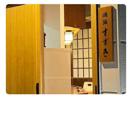
新潟市南区
カフェ
住宅展示場
居酒屋・バー
新潟市江南区
完成見学会
焼肉
学生スポーツ
新潟市秋葉区
パスタ
アルビレックス
新潟市西蒲区
ビルボードプレイスBP
新潟伊勢丹
ピア万代
官公庁・自治体
新潟市 チラシ
長岡・見附 チラシ
村上・関川
パン・ベーカリー
新発田・聖籠
タレカツ・豚カツ
胎内・粟島
デカ盛り・大盛り
リバーサイド千秋
パティオPATIO
上越・妙高・糸魚川 チラシ
注目 チラシ
週末セール
三条・加茂・田上
旨辛・激辛
定食・町定食
五泉・阿賀野・阿賀
海鮮・鮨
燕・弥彦
そば・うどん
火曜セール
オープン・リニューアルセール
長岡・見附
日本酒・新潟清酒
小千谷・十日町・津南
ワイン・クラフトビール
魚沼・南魚沼・湯沢
周年祭・感謝祭セール
年末・初売りセール
柏崎・刈羽・出雲崎
ケーキ・パフェ
ビアガーデン・暑気払い
上越・妙高・糸魚川
忘新年会・歓送迎会