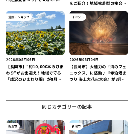
をご紹介！地域密着型の複合施
催！“新潟アルビレックスBB選
設「めぐり舎」や「シーナシー
手”のシュート対決は必見♪
ナ丸大新潟のサマーフェスタ
施設・ショップ
イベント
2026」がおすすめ♪
2026年08月06日
2026年08月04日
【長岡市】“約10,000本のひま
【長岡市】大迫力の「海のフェ
わり”がお出迎え！地域で守る
ニックス」に感動♪『寺泊港ま
『成沢のひまわり畑』が8月中
つり 海上大花火大会』が8月7
旬まで見頃♪夏休みは長岡の魅
日に開催！海と夜空を彩る“約
力を満喫しよう！
5,000発の花火”を楽しもう♪
同じカテゴリーの記事
新潟市
新潟市