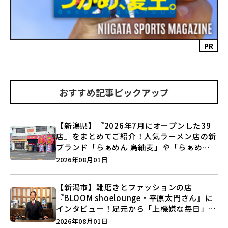
PR
おすすめ記事ピックアップ
【新潟県】『2026年7月にオープンした39
店』をまとめてご紹介！人気ラーメン店の新
ブランド「らぁめん 鳥紬麦」や「らぁめん
しょうがの空」など盛りだくさん♪
2026年08月01日
【新潟市】靴磨きとファッションの店
『BLOOM shoelounge・平原太門さん』に
インタビュー！足元から「上機嫌な毎日」を
つくる装いの提案とは？
2026年08月01日