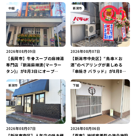
中越
新潟市
2026年08月09日
2026年08月07日
【長岡市】牛骨スープの麻辣湯
【新潟市中央区】“鳥串×お
専門店『新潟麻辣燙(マーラー
酒”のペアリングが楽しめる
タン)』が8月3日にオープ
『串焼き バラッド』が8月8日
ン！“ドリンクを1本”もらえる
にオープン！厳選した地酒もラ
キャンペーンを実施中♪
インアップ♪
新潟市
下越
2026年08月07日
2026年08月06日
【新潟市南区】人気店の味を継
【燕市】地域密着型の複合施設