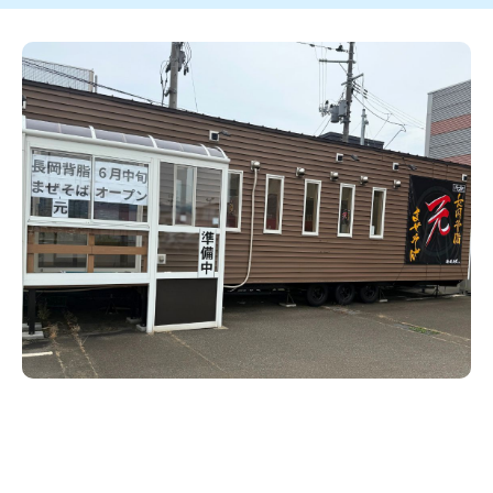
新潟市南区
カフェ
住宅展示場
居酒屋・バー
新潟市江南区
完成見学会
焼肉
学生スポーツ
新潟市秋葉区
パスタ
アルビレックス
新潟市西蒲区
ビルボードプレイスBP
新潟伊勢丹
ピア万代
官公庁・自治体
新潟市 チラシ
長岡・見附 チラシ
村上・関川
パン・ベーカリー
新発田・聖籠
タレカツ・豚カツ
胎内・粟島
デカ盛り・大盛り
リバーサイド千秋
パティオPATIO
上越・妙高・糸魚川 チラシ
注目 チラシ
週末セール
三条・加茂・田上
旨辛・激辛
定食・町定食
五泉・阿賀野・阿賀
海鮮・鮨
燕・弥彦
そば・うどん
火曜セール
オープン・リニューアルセール
長岡・見附
日本酒・新潟清酒
小千谷・十日町・津南
ワイン・クラフトビール
魚沼・南魚沼・湯沢
周年祭・感謝祭セール
年末・初売りセール
柏崎・刈羽・出雲崎
ケーキ・パフェ
ビアガーデン・暑気払い
上越・妙高・糸魚川
忘新年会・歓送迎会