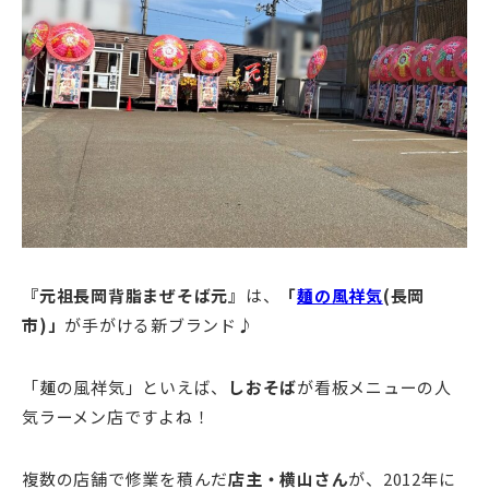
『元祖長岡背脂まぜそば元』
は、
「
麺の風祥気
(長岡
市)」
が手がける新ブランド♪
「麺の風祥気」といえば、
しおそば
が看板メニューの人
気ラーメン店ですよね！
複数の店舗で修業を積んだ
店主・横山さん
が、2012年に