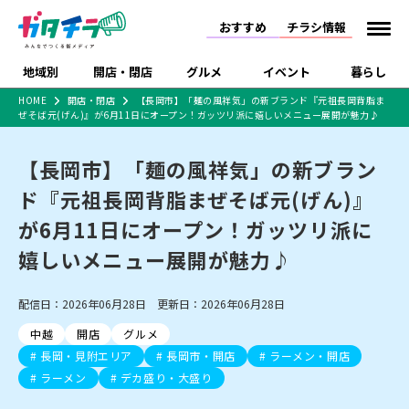
おすすめ
チラシ情報
地域別
開店・閉店
グルメ
イベント
暮らし
HOME
開店・閉店
【長岡市】「麺の風祥気」の新ブランド『元祖長岡背脂ま
ぜそば元(げん)』が6月11日にオープン！ガッツリ派に嬉しいメニュー展開が魅力♪
食品スーパー・コンビ
戸建住宅・マンショ
特売セール
インタビュー
ニ
ン・土地
住宅メーカー・工務
【長岡市】「麺の風祥気」の新ブラン
新潟市
開店
ラーメン
体験・販売
施設・ショップ
下越
閉店
現地レポート
祭り・伝統行事
店
ド『元祖長岡背脂まぜそば元(げん)』
ショッピングモール・
ドラッグストア・ホーム
特集・まとめ記事
大型施設
センター
が6月11日にオープン！ガッツリ派に
食品メーカー・県産
リニューアル・移転
休業
開店まとめ
閉店まとめ
中越
和食
趣味・展示会
上越
洋食
ライブ・コンサート
品
嬉しいメニュー展開が魅力♪
新潟市・開店
新潟市・閉店
長岡市・開店
セツコママ
ランキング
新潟人
キャンペーン
ファッション
生活サービス
長岡市・閉店
上越市・開店
上越市・閉店
開店まとめ
閉店まとめ
人気記事まとめ
定食まとめ
配信日：2026年06月28日 更新日：2026年06月28日
にいがた酒の陣・新潟
習い事・塾
アパレル・雑貨
フィットネス・ジム
佐渡
スイーツ
スポーツ
ランチ
ラーメン・開店
ラーメン・閉店
酒月
ラーメンまとめ
飲食店まとめ
中越
開店
グルメ
観光スポット
温泉・入浴
ホテル
旅館
水族館
インテリア・雑貨
外食・テイクアウト
長岡・見附エリア
長岡市・開店
ラーメン・開店
リラクゼーション・整体
スキー場
リユース・買取
新車・中古車・カー用品
旅行・レジャー
家電・携帯電話
ラーメン
デカ盛り・大盛り
新潟市中央区
ご当地グルメ
セミナー・講演会
新潟市東区
食べ歩き
子ども向け
テイクアウト
新潟市西区
花火大会
新潟市北区
季節・期間限定
入場無料
病院・クリニック
イオンモール
ラブラ万代・ラブラ2
冠婚葬祭
習い事・塾
通販・EC
イベント
求人