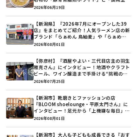
醤油ラーメン」を食べに行こう♪
2026年06月19日
【新潟県】『2026年7月にオープンした39
店』をまとめてご紹介！人気ラーメン店の新
ブランド「らぁめん 鳥紬麦」や「らぁめん
しょうがの空」など盛りだくさん♪
2026年08月01日
【弥彦村】『酒屋やよい・三代目店主の羽生
雅克さん』にインタビュー！地酒やクラフト
ビール、ワイン醸造まで手掛ける“挑戦の歴
史”に迫る♪
2026年07月25日
【新潟市】靴磨きとファッションの店
『BLOOM shoelounge・平原太門さん』に
インタビュー！足元から「上機嫌な毎日」を
つくる装いの提案とは？
2026年08月01日
【新潟市】大人も子どもも成長できる『おす