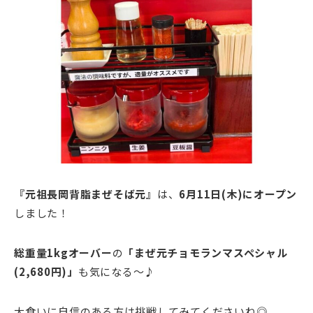
『
元祖長岡背脂まぜそば元
』
は、
6月11日(木)にオープン
しました！
総重量1kgオーバー
の
「まぜ元チョモランマスペシャル
(2,680円)」
も気になる～♪
大食いに自信のある方は挑戦してみてくださいね◎