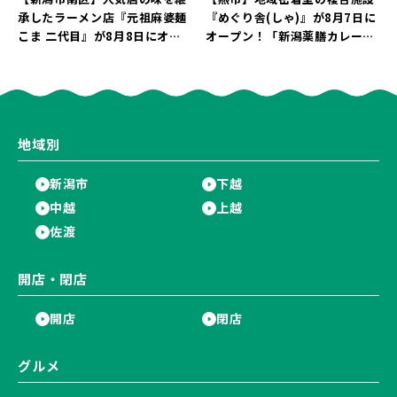
承したラーメン店『元祖麻婆麺
『めぐり舎(しゃ)』が8月7日に
こま 二代目』が8月8日にオー
オープン！「新潟薬膳カレー
プン！多くのファンに親しまれ
Ricca」のレシピを受け継いだ
た「麻婆麺」を復刻♪
メニューや漆喰アートを楽しも
う♪
地域別
新潟市
下越
中越
上越
佐渡
開店・閉店
開店
閉店
グルメ