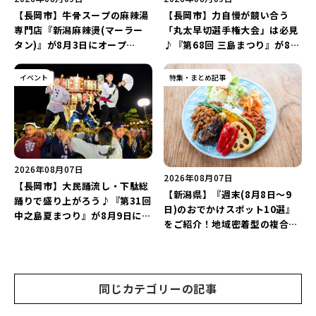
【長岡市】牛骨スープの麻辣湯
【長岡市】力自慢が競い合う
専門店『新潟麻辣燙(マーラー
「丸太早切選手権大会」は必見
タン)』が8月3日にオープ
♪『第68回 三島まつり』が8月
ン！“ドリンクを1本”もらえる
11日に開催！「まーな ものま
キャンペーンを実施中♪
ねライブショー」も楽しもう♪
イベント
特集・まとめ記事
2026年08月07日
2026年08月07日
【長岡市】大民踊流し・下駄総
【新潟県】『週末(8月8日～9
踊りで盛り上がろう♪『第31回
日)のおでかけスポット10選』
中之島夏まつり』が8月9日に開
をご紹介！地域密着型の複合施
催！“新潟アルビレックスBB選
設「めぐり舎」や「シーナシー
手”のシュート対決は必見♪
ナ丸大新潟のサマーフェスタ
2026」がおすすめ♪
同じカテゴリーの記事