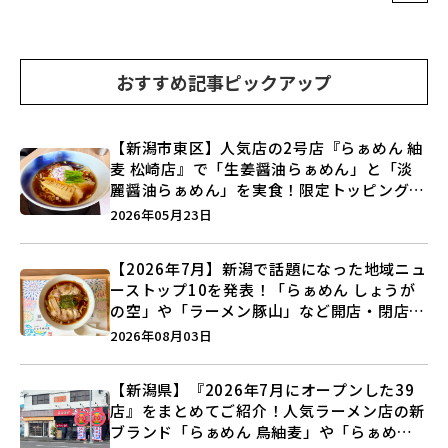
おすすめ記事ピックアップ
【新潟市東区】人気店の2号店『らぁめん 紬
麦 松崎店』で「生姜醤油らぁめん」と「淡
麗醤油らぁめん」を実食！限定トッピング
の“海老七味唐辛子と厚切り炙り豚バラチャ
2026年05月23日
ーシュー”に注目♪
【2026年7月】新潟で話題になった地域ニュ
ーストップ10を発表！「らぁめん しょうが
の空」や「ラーメン豚山」など開店・閉店の
注目記事をランキングでご紹介♪
2026年08月03日
【新潟県】『2026年7月にオープンした39
店』をまとめてご紹介！人気ラーメン店の新
ブランド「らぁめん 鳥紬麦」や「らぁめん