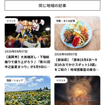
同じ地域の記事
イベント
特集・まとめ記事
2026年08月07日
2026年08月07日
【長岡市】大民踊流し・下駄総
【新潟県】『週末(8月8日～9
踊りで盛り上がろう♪『第31回
日)のおでかけスポット10選』
中之島夏まつり』が8月9日に開
をご紹介！地域密着型の複合施
催！“新潟アルビレックスBB選
設「めぐり舎」や「シーナシー
手”のシュート対決は必見♪
ナ丸大新潟のサマーフェスタ
施設・ショップ
イベント
2026」がおすすめ♪