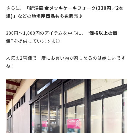
さらに、
「新潟燕 金メッキケーキフォーク(330円／2本
組)」
などの
地場産商品
も多数販売♪
300円〜1,000円のアイテムを中心に、
“価格以上の価
値
”
を提供していますよ◎
人気の2店舗で一度にお買い物が楽しめるのは嬉しいです
ね！