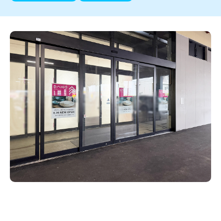
新潟市南区
カフェ
住宅展示場
居酒屋・バー
新潟市江南区
完成見学会
焼肉
学生スポーツ
新潟市秋葉区
パスタ
アルビレックス
新潟市西蒲区
ビルボードプレイスBP
新潟伊勢丹
ピア万代
官公庁・自治体
新潟市 チラシ
長岡・見附 チラシ
村上・関川
パン・ベーカリー
新発田・聖籠
タレカツ・豚カツ
胎内・粟島
デカ盛り・大盛り
リバーサイド千秋
パティオPATIO
上越・妙高・糸魚川 チラシ
注目 チラシ
週末セール
三条・加茂・田上
旨辛・激辛
定食・町定食
五泉・阿賀野・阿賀
海鮮・鮨
燕・弥彦
そば・うどん
火曜セール
オープン・リニューアルセール
長岡・見附
日本酒・新潟清酒
小千谷・十日町・津南
ワイン・クラフトビール
魚沼・南魚沼・湯沢
周年祭・感謝祭セール
年末・初売りセール
柏崎・刈羽・出雲崎
ケーキ・パフェ
ビアガーデン・暑気払い
上越・妙高・糸魚川
忘新年会・歓送迎会