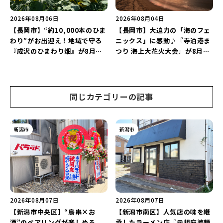
2026年08月06日
2026年08月04日
【長岡市】“約10,000本のひま
【長岡市】大迫力の「海のフェ
わり”がお出迎え！地域で守る
ニックス」に感動♪『寺泊港ま
『成沢のひまわり畑』が8月中
つり 海上大花火大会』が8月7
旬まで見頃♪夏休みは長岡の魅
日に開催！海と夜空を彩る“約
力を満喫しよう！
5,000発の花火”を楽しもう♪
同じカテゴリーの記事
新潟市
新潟市
2026年08月07日
2026年08月07日
【新潟市中央区】“鳥串×お
【新潟市南区】人気店の味を継
酒”のペアリングが楽しめる
承したラーメン店『元祖麻婆麺