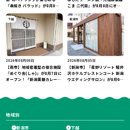
『串焼き バラッド』が8月8日
こま 二代目』が8月8日にオー
にオープン！厳選した地酒もラ
プン！多くのファンに親しまれ
インアップ♪
た「麻婆麺」を復刻♪
下越
新潟市
2026年08月06日
2026年08月05日
【燕市】地域密着型の複合施設
【新潟市】『星野リゾート 軽井
『めぐり舎(しゃ)』が8月7日に
沢ホテルブレストンコート 新潟
オープン！「新潟薬膳カレー
ウエディングサロン』が8月6日
Ricca」のレシピを受け継いだ
にオープン！軽井沢ウエディン
メニューや漆喰アートを楽しも
グを万代で相談しよう♪
う♪
地域別
新潟市
下越