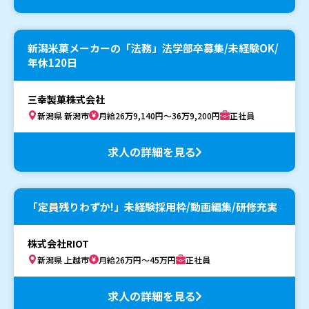
新潟米菓メーカーの「法務」法学部卒募集/未経験OK/
年休120日
三幸製菓株式会社
新潟県 新潟市
月給26万9,140円～36万9,200円
正社員
求人の詳細を見る
「定員残りわずか!」未経験採用枠/動画編集/研修充実
株式会社RIOT
新潟県 上越市
月給26万円～45万円
正社員
求人の詳細を見る