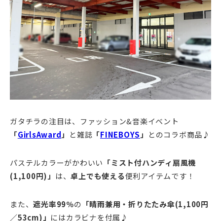
ガタチラの注目は、ファッション&音楽イベント
「
GirlsAward
」
と雑誌
「
FINEBOYS
」
とのコラボ商品♪
パステルカラーがかわいい
「ミスト付ハンディ扇風機
(1,100円)」
は、
卓上でも使える
便利アイテムです！
また、
遮光率99％
の
「晴雨兼用・折りたたみ傘(1,100円
／53cm)」
にはカラビナを付属♪