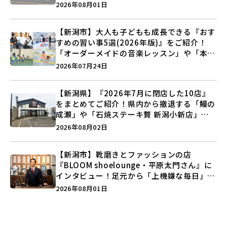
しょうがの空」など盛りだくさん♪
2026年08月01日
【新潟市】大人も子どもも成長できる『おす
すめの習い事5選(2026年版)』をご紹介！
「オーダーメイドの音楽レッスン」や「本格
キックボクシング」で新しい自分を見つけよ
2026年07月24日
う♪
【新潟県】『2026年7月に閉店した10店』
をまとめてご紹介！県内から撤退する「鰻の
成瀬」や「石焼ステーキ贅 新潟小新店」が
営業に幕…。
2026年08月02日
【新潟市】靴磨きとファッションの店
『BLOOM shoelounge・平原太門さん』に
インタビュー！足元から「上機嫌な毎日」を
つくる装いの提案とは？
2026年08月01日