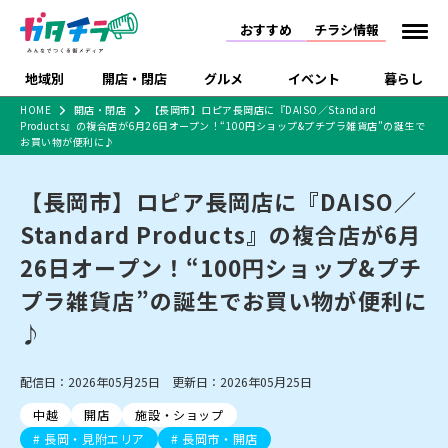
おすすめ
チラシ情報
地域別
開店・閉店
グルメ
イベント
暮らし
HOME
開店・閉店
【長岡市】ロピア長岡店に『DAISO／Standard
Products』の複合店が6月26日オープン！“100円ショップ&プチプラ雑貨店”の誕生で
食品スーパー・コンビ
戸建住宅・マンショ
特売セール
インタビュー
お買い物が便利に♪
ニ
ン・土地
住宅メーカー・工務
新潟市
開店
ラーメン
体験・販売
施設・ショップ
下越
閉店
現地レポート
祭り・伝統行事
店
【長岡市】ロピア長岡店に『DAISO／
ショッピングモール・
ドラッグストア・ホーム
特集・まとめ記事
Standard Products』の複合店が6月
大型施設
センター
食品メーカー・県産
26日オープン！“100円ショップ&プチ
リニューアル・移転
休業
開店まとめ
閉店まとめ
中越
和食
趣味・展示会
上越
洋食
ライブ・コンサート
品
新潟市・開店
新潟市・閉店
長岡市・開店
プラ雑貨店”の誕生でお買い物が便利に
セツコママ
ランキング
新潟人
キャンペーン
ファッション
生活サービス
長岡市・閉店
上越市・開店
上越市・閉店
♪
開店まとめ
閉店まとめ
人気記事まとめ
定食まとめ
にいがた酒の陣・新潟
習い事・塾
アパレル・雑貨
フィットネス・ジム
佐渡
スイーツ
スポーツ
ランチ
ラーメン・開店
ラーメン・閉店
酒月
ラーメンまとめ
飲食店まとめ
観光スポット
温泉・入浴
ホテル
旅館
水族館
配信日：2026年05月25日 更新日：2026年05月25日
インテリア・雑貨
外食・テイクアウト
リラクゼーション・整体
スキー場
リユース・買取
新車・中古車・カー用品
旅行・レジャー
家電・携帯電話
中越
開店
施設・ショップ
新潟市中央区
ご当地グルメ
セミナー・講演会
新潟市東区
食べ歩き
子ども向け
テイクアウト
新潟市西区
花火大会
新潟市北区
季節・期間限定
入場無料
病院・クリニック
イオンモール
ラブラ万代・ラブラ2
長岡・見附エリア
長岡市・開店
冠婚葬祭
習い事・塾
通販・EC
イベント
求人