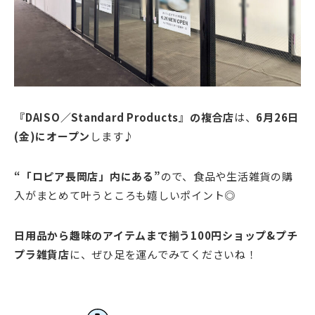
『DAISO／Standard Products』の複合店
は、
6月26日
(金)にオープン
します♪
“「ロピア長岡店」内にある
”
ので、食品や生活雑貨の購
入がまとめて叶うところも嬉しいポイント◎
日用品から趣味のアイテムまで揃う100円ショップ&プチ
プラ雑貨店
に、ぜひ足を運んでみてくださいね！