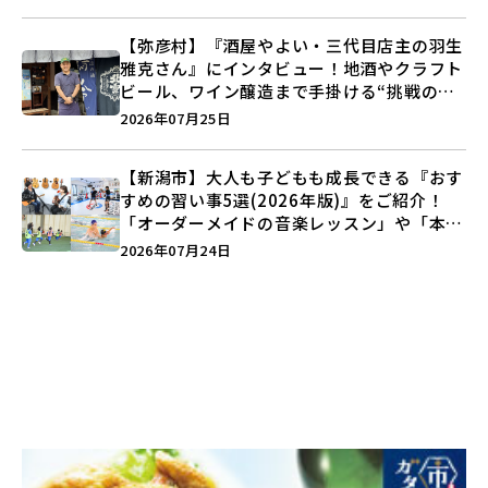
【弥彦村】『酒屋やよい・三代目店主の羽生
雅克さん』にインタビュー！地酒やクラフト
ビール、ワイン醸造まで手掛ける“挑戦の歴
史”に迫る♪
2026年07月25日
【新潟市】大人も子どもも成長できる『おす
すめの習い事5選(2026年版)』をご紹介！
「オーダーメイドの音楽レッスン」や「本格
キックボクシング」で新しい自分を見つけよ
2026年07月24日
う♪