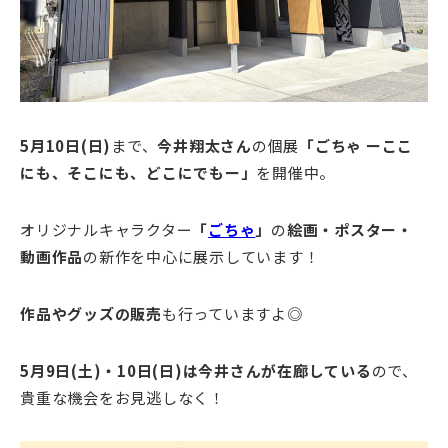
5月
10日(日)
まで、
今井翔太さん
の個展
「ごちゃ ーここ
にも、そこにも、どこにでもー」
を開催中。
オリジナルキャラクター
「
ごちゃ
」
の
絵画・ポスター・
動画作品
の新作を中心に展示しています！
作品やグッズの販売
も行っていますよ◎
5月9日(土)・10日(日)は今井さんが在廊している
ので、
貴重な機会をお見逃しなく！