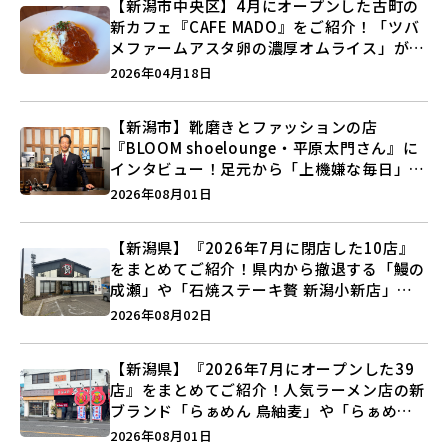
【新潟市中央区】4月にオープンした古町の
新カフェ『CAFE MADO』をご紹介！「ツバ
メファームアスタ卵の濃厚オムライス」が堪
らない♪
2026年04月18日
【新潟市】靴磨きとファッションの店
『BLOOM shoelounge・平原太門さん』に
インタビュー！足元から「上機嫌な毎日」を
つくる装いの提案とは？
2026年08月01日
【新潟県】『2026年7月に閉店した10店』
をまとめてご紹介！県内から撤退する「鰻の
成瀬」や「石焼ステーキ贅 新潟小新店」が
営業に幕…。
2026年08月02日
【新潟県】『2026年7月にオープンした39
店』をまとめてご紹介！人気ラーメン店の新
ブランド「らぁめん 鳥紬麦」や「らぁめん
しょうがの空」など盛りだくさん♪
2026年08月01日