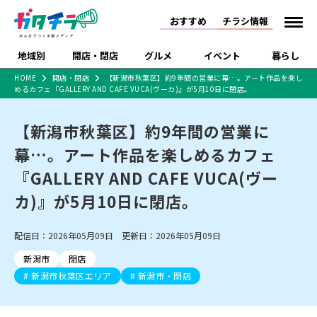
おすすめ
チラシ情報
地域別
開店・閉店
グルメ
イベント
暮らし
HOME
開店・閉店
【新潟市秋葉区】約9年間の営業に幕…。アート作品を楽し
めるカフェ『GALLERY AND CAFE VUCA(ヴーカ)』が5月10日に閉店。
食品スーパー・コンビ
戸建住宅・マンショ
特売セール
インタビュー
ニ
ン・土地
住宅メーカー・工務
【新潟市秋葉区】約9年間の営業に
新潟市
開店
ラーメン
体験・販売
施設・ショップ
下越
閉店
現地レポート
祭り・伝統行事
店
幕…。アート作品を楽しめるカフェ
ショッピングモール・
ドラッグストア・ホーム
特集・まとめ記事
大型施設
センター
『GALLERY AND CAFE VUCA(ヴー
食品メーカー・県産
リニューアル・移転
休業
開店まとめ
閉店まとめ
中越
和食
趣味・展示会
上越
洋食
ライブ・コンサート
品
カ)』が5月10日に閉店。
新潟市・開店
新潟市・閉店
長岡市・開店
セツコママ
ランキング
新潟人
キャンペーン
ファッション
生活サービス
長岡市・閉店
上越市・開店
上越市・閉店
開店まとめ
閉店まとめ
人気記事まとめ
定食まとめ
配信日：2026年05月09日 更新日：2026年05月09日
にいがた酒の陣・新潟
習い事・塾
アパレル・雑貨
フィットネス・ジム
佐渡
スイーツ
スポーツ
ランチ
ラーメン・開店
ラーメン・閉店
酒月
ラーメンまとめ
飲食店まとめ
新潟市
閉店
観光スポット
温泉・入浴
ホテル
旅館
水族館
インテリア・雑貨
外食・テイクアウト
新潟市秋葉区エリア
新潟市・閉店
リラクゼーション・整体
スキー場
リユース・買取
新車・中古車・カー用品
旅行・レジャー
家電・携帯電話
新潟市中央区
ご当地グルメ
セミナー・講演会
新潟市東区
食べ歩き
子ども向け
テイクアウト
新潟市西区
花火大会
新潟市北区
季節・期間限定
入場無料
病院・クリニック
イオンモール
ラブラ万代・ラブラ2
冠婚葬祭
習い事・塾
通販・EC
イベント
求人