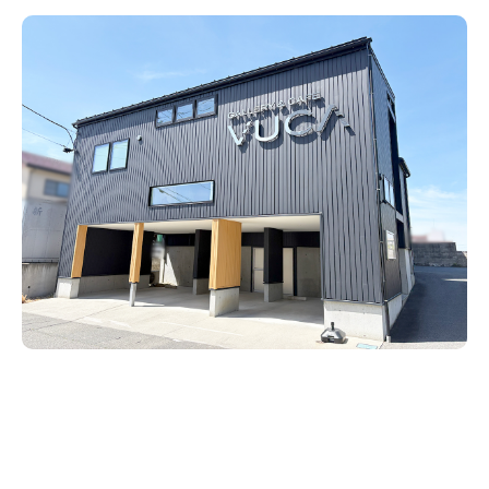
新潟市南区
カフェ
住宅展示場
居酒屋・バー
新潟市江南区
完成見学会
焼肉
学生スポーツ
新潟市秋葉区
パスタ
アルビレックス
新潟市西蒲区
ビルボードプレイスBP
新潟伊勢丹
ピア万代
官公庁・自治体
新潟市 チラシ
長岡・見附 チラシ
村上・関川
パン・ベーカリー
新発田・聖籠
タレカツ・豚カツ
胎内・粟島
デカ盛り・大盛り
リバーサイド千秋
パティオPATIO
上越・妙高・糸魚川 チラシ
注目 チラシ
週末セール
三条・加茂・田上
旨辛・激辛
定食・町定食
五泉・阿賀野・阿賀
海鮮・鮨
燕・弥彦
そば・うどん
火曜セール
オープン・リニューアルセール
長岡・見附
日本酒・新潟清酒
小千谷・十日町・津南
ワイン・クラフトビール
魚沼・南魚沼・湯沢
周年祭・感謝祭セール
年末・初売りセール
柏崎・刈羽・出雲崎
ケーキ・パフェ
ビアガーデン・暑気払い
上越・妙高・糸魚川
忘新年会・歓送迎会