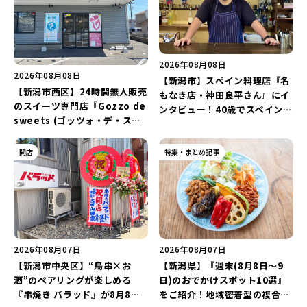
2026年08月08日
2026年08月08日
【新潟市】スペイン料理店『名
【新潟市西区】24時間無人販売
もなき店・神田良平さん』にイ
のスイーツ専門店『Gozzo de
ンタビュー！40歳でスペインへ
sweets (ゴッツォ・デ・スイ
渡り、“美食の街”の魅力を古町
ーツ) 新潟本店』が8月9日に閉
で届ける♪
店…。一部商品は姉妹店で販売
開店
特集・まとめ記事
継続！
2026年08月07日
2026年08月07日
【新潟市中央区】“鳥串×お
【新潟県】『週末(8月8日～9
酒”のペアリングが楽しめる
日)のおでかけスポット10選』
『串焼き バラッド』が8月8日
をご紹介！地域密着型の複合施