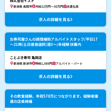
株式会社イスト
新潟県 長岡市
月給22万円～30万円
派遣社員
求人の詳細を見る
お寿司屋さんの調理補助アルバイトスタッフ/平日17
～21時/土日昼夜選択/週3～/未経験 扶養内
ことぶき寿司 亀田店
新潟県 新潟市
時給1,080円
アルバイト・パート
求人の詳細を見る
その飲食経験、年収570万につながります。経験者優
遇の店長候補