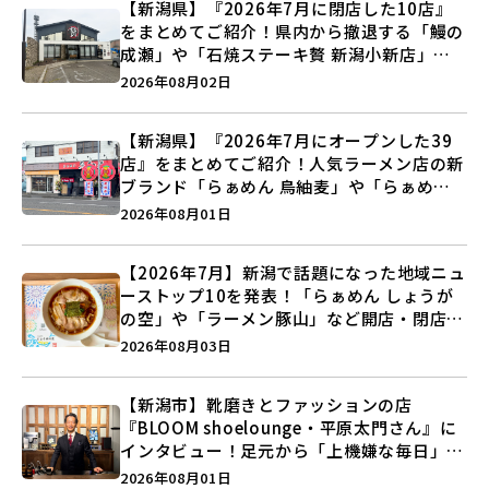
【新潟県】『2026年7月に閉店した10店』
をまとめてご紹介！県内から撤退する「鰻の
成瀬」や「石焼ステーキ贅 新潟小新店」が
営業に幕…。
2026年08月02日
【新潟県】『2026年7月にオープンした39
店』をまとめてご紹介！人気ラーメン店の新
ブランド「らぁめん 鳥紬麦」や「らぁめん
しょうがの空」など盛りだくさん♪
2026年08月01日
【2026年7月】新潟で話題になった地域ニュ
ーストップ10を発表！「らぁめん しょうが
の空」や「ラーメン豚山」など開店・閉店の
注目記事をランキングでご紹介♪
2026年08月03日
【新潟市】靴磨きとファッションの店
『BLOOM shoelounge・平原太門さん』に
インタビュー！足元から「上機嫌な毎日」を
つくる装いの提案とは？
2026年08月01日