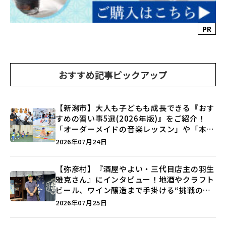
PR
おすすめ記事ピックアップ
【新潟市】大人も子どもも成長できる『おす
すめの習い事5選(2026年版)』をご紹介！
「オーダーメイドの音楽レッスン」や「本格
キックボクシング」で新しい自分を見つけよ
2026年07月24日
う♪
【弥彦村】『酒屋やよい・三代目店主の羽生
雅克さん』にインタビュー！地酒やクラフト
ビール、ワイン醸造まで手掛ける“挑戦の歴
史”に迫る♪
2026年07月25日