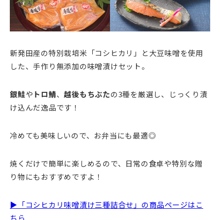
新発田産の特別栽培米「コシヒカリ」と大豆味噌を使用
した、手作り無添加の味噌漬けセット。
銀鮭
や
トロ鯖
、
越後もちぶた
の3種を厳選し、じっくり漬
け込んだ逸品です！
冷めても美味しいので、お弁当にも最適◎
焼くだけで簡単に楽しめるので、日常の食卓や特別な贈
り物にもおすすめですよ！
▶「コシヒカリ味噌漬け三種詰合せ」の商品ページはこ
ちら