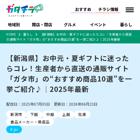
おすすめ
チラシ情報
地域別
開店・閉店
グルメ
イベント
暮らし
HOME
暮らし
【新潟県】お中元・夏ギフトに迷ったらコレ！生産者から直送
の通販サイト「ガタ市」の“おすすめ商品10選”を一挙ご紹介♪｜2025年最新
食品スーパー・コンビ
戸建住宅・マンショ
特売セール
インタビュー
ニ
ン・土地
住宅メーカー・工務
【新潟県】お中元・夏ギフトに迷った
新潟市
開店
ラーメン
体験・販売
施設・ショップ
下越
閉店
現地レポート
祭り・伝統行事
店
らコレ！生産者から直送の通販サイト
ショッピングモール・
ドラッグストア・ホーム
特集・まとめ記事
大型施設
センター
「ガタ市」の“おすすめ商品10選”を一
食品メーカー・県産
リニューアル・移転
休業
開店まとめ
閉店まとめ
中越
和食
趣味・展示会
上越
洋食
ライブ・コンサート
品
挙ご紹介♪｜2025年最新
新潟市・開店
新潟市・閉店
長岡市・開店
セツコママ
ランキング
新潟人
キャンペーン
ファッション
生活サービス
長岡市・閉店
上越市・開店
上越市・閉店
開店まとめ
閉店まとめ
人気記事まとめ
定食まとめ
配信日：2025年07月05日 更新日：2026年06月23日
にいがた酒の陣・新潟
習い事・塾
アパレル・雑貨
フィットネス・ジム
佐渡
スイーツ
スポーツ
ランチ
ラーメン・開店
ラーメン・閉店
酒月
ラーメンまとめ
飲食店まとめ
新潟市
下越
中越
上越
佐渡
観光スポット
温泉・入浴
ホテル
旅館
水族館
インテリア・雑貨
外食・テイクアウト
食品メーカー・県産品
リラクゼーション・整体
スキー場
リユース・買取
新車・中古車・カー用品
旅行・レジャー
家電・携帯電話
pr
新潟市中央区
ご当地グルメ
セミナー・講演会
新潟市東区
食べ歩き
子ども向け
テイクアウト
新潟市西区
花火大会
新潟市北区
季節・期間限定
入場無料
病院・クリニック
イオンモール
ラブラ万代・ラブラ2
冠婚葬祭
習い事・塾
通販・EC
イベント
求人