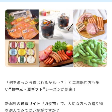
新潟市南区
カフェ
住宅展示場
居酒屋・バー
新潟市江南区
完成見学会
焼肉
学生スポーツ
新潟市秋葉区
パスタ
アルビレックス
新潟市西蒲区
ビルボードプレイスBP
新潟伊勢丹
ピア万代
官公庁・自治体
新潟市 チラシ
長岡・見附 チラシ
村上・関川
パン・ベーカリー
新発田・聖籠
タレカツ・豚カツ
胎内・粟島
デカ盛り・大盛り
リバーサイド千秋
パティオPATIO
上越・妙高・糸魚川 チラシ
注目 チラシ
週末セール
三条・加茂・田上
旨辛・激辛
定食・町定食
五泉・阿賀野・阿賀
海鮮・鮨
燕・弥彦
そば・うどん
火曜セール
オープン・リニューアルセール
長岡・見附
日本酒・新潟清酒
小千谷・十日町・津南
ワイン・クラフトビール
魚沼・南魚沼・湯沢
周年祭・感謝祭セール
年末・初売りセール
柏崎・刈羽・出雲崎
ケーキ・パフェ
ビアガーデン・暑気払い
上越・妙高・糸魚川
忘新年会・歓送迎会
「何を贈ったら喜ばれるかな…？」と毎年悩む方も多
い
“お中元・夏ギフト”
シーズンが到来！
新潟県の
通販サイト『ガタ市』
で、大切な方への贈り物
を選んでみてはいかがですか？