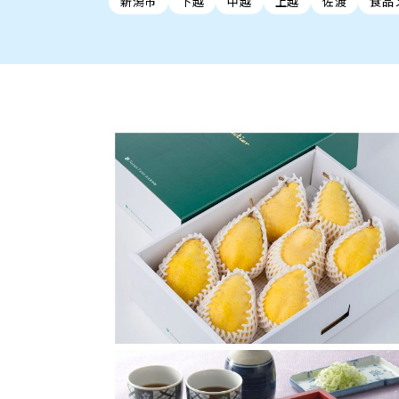
新潟市
下越
中越
上越
佐渡
食品
新潟市中央区
ご当地グルメ
セミナー・講演会
新潟市東区
食べ歩き
子ども向け
テイクアウ
新潟市西
花火
イベント
求人
官公庁・自治体
新発田・聖籠
デカ盛り・大盛り
胎内・粟島
旨辛・激辛
三条・加
定食
火曜セール
オープン・リニューアルセ
柏崎・刈羽・出雲崎
ビアガーデン・暑気払い
上越・妙高・糸魚
忘新年会・歓