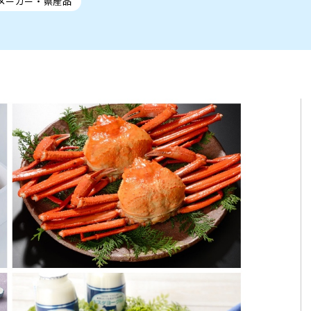
メーカー・県産品
ト
区
大会
新潟市北区
季節・期間限定
入場無料
新潟市南区
住宅展示場
カフェ
新潟市江南区
完成見学会
居酒屋・バー
学生スポーツ
新潟市秋葉区
焼肉
パスタ
ア
新潟市 チラシ
長岡・見附 チラシ
上越・妙高・糸魚川 チラシ
茂・田上
・町定食
五泉・阿賀野・阿賀
海鮮・鮨
そば・うどん
燕・弥彦
日本酒・新潟清酒
長岡・見附
小千谷
ワイン
ール
周年祭・感謝祭セール
年末・初売りセール
川
送迎会