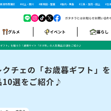
潟市西蒲区
村上・関川
新発田・聖籠
胎内・粟島
三条・加茂・田上
五泉・
ガタチラとは
お知らせ
お問い合わ
暮らし
グルメ
イベント
ギフト」を贈ろう！通販サイト「ガタ市」の人気商品10選をご紹介♪
ショッピングモー
戸建住宅・マンショ
住宅メーカー・工
食品メーカー・県
特集・まとめ記
ル・大型施設
ン・土地
下越
閉店
現地レポート
祭り・伝統行事
インタビュー
中越
和食
趣味・展示会
務店
産品
事
レクチェの「お歳暮ギフト」を
10選をご紹介♪
にいがた酒の陣・新
め
トネス・ジム
キャンペーン
閉店まとめ
開店まとめ
観光スポット
新潟市・開店
閉店まとめ
温泉・入浴
新潟市・閉店
人気記事まとめ
ホテル
長岡市・開店
旅館
定食
水
生活サービス
潟酒月
ランチ
リニック
メン・閉店
イオンモール
ラブラ万代・ラブラ2
ビルボードプレイ
新車・中古車・カー用品
旅行・レジャー
家電・携帯電話