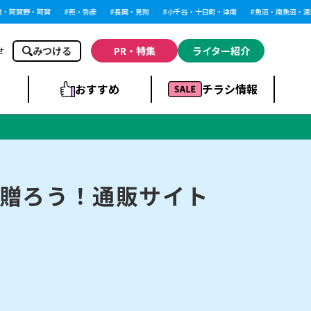
阿賀野・阿賀
燕・弥彦
長岡・見附
小千谷・十日町・津南
魚沼・南魚沼・湯沢
みつける
PR・特集
ライター紹介
せ
おすすめ
チラシ情報
ドラッグストア・ホ
ライブ・コンサー
ームセンター
上越
洋食
ト
贈ろう！通販サイト
まとめ
族館
長岡市・閉店
リラクゼーション・整体
ラーメンまとめ
上越市・開店
飲食店まとめ
スBP
新潟伊勢丹
ピア万代
冠婚葬祭
習い事・塾
通販・EC