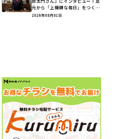
原太門さん』にインタビュー！足
元から「上機嫌な毎日」をつくる
装いの提案とは？
2026年08月01日