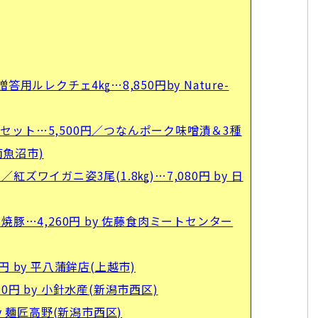
用ルレクチェ4㎏…8,850円by Nature-
ット…5,500円／つなんポーク味噌漬＆3種
南魚沼市)
／紅ズワイガニ姿3尾(1.8㎏)…7,080円 by 日
焼豚…4,260円 by 佐藤食肉ミートセンター
 by 平八蒲鉾店(上越市)
円 by 小針水産(新潟市西区)
y 麺匠高野(新潟市西区)