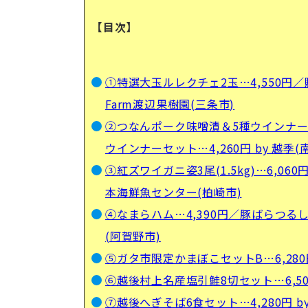
【目次】
①特選大玉ルレクチェ2玉…4,550円／贈答
Farm渡辺果樹園(三条市)
②つなんポーク味噌漬＆5種ウインナーセ
ウインナーセット…4,260円 by 越季(
③紅ズワイガニ姿3尾(1.5kg)…6,060円
本海鮮魚センター(柏崎市)
④なまらハム…4,390円／豚ばらつるし
(阿賀野市)
⑤ガタ市限定かまぼこセットB…6,280円
⑥越後村上名産塩引鮭8切セット…6,500
⑦越後へぎそば6食セット…4,280円 b