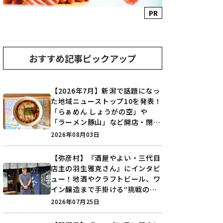
PR
おすすめ記事ピックアップ
【2026年7月】新潟で話題になっ
た地域ニューストップ10を発表！
「らぁめん しょうがの空」や
「ラーメン豚山」など開店・閉店
の注目記事をランキングでご紹介
2026年08月03日
♪
【弥彦村】『酒屋やよい・三代目
店主の羽生雅克さん』にインタビ
ュー！地酒やクラフトビール、ワ
イン醸造まで手掛ける“挑戦の歴
史”に迫る♪
2026年07月25日