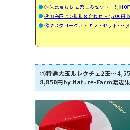
⑧久比岐もち お楽しみセット…5,010円
⑨加島屋ビン詰詰め合わせ…7,700円 b
⑩ヤスダヨーグルトギフトセット…3,46
①特選大玉ルレクチェ2玉…4,5
8,850円by Nature-Farm渡