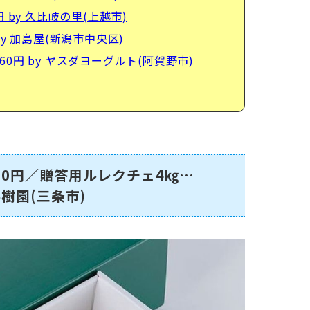
 by 久比岐の里(上越市)
y 加島屋(新潟市中央区)
0円 by ヤスダヨーグルト(阿賀野市)
50円／贈答用ルレクチェ4㎏…
辺果樹園(三条市)