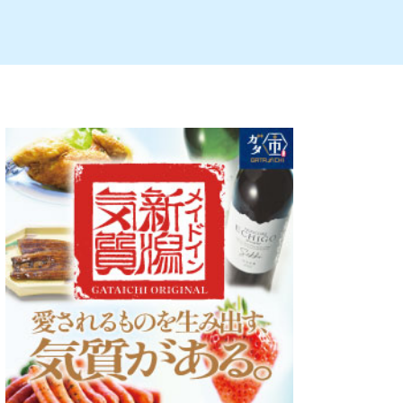
ルビレックス
新潟市西蒲区
パン・ベーカリー
村上・関川
タレカツ・豚カツ
注目 チラシ
週末セール
・十日町・津南
・クラフトビール
魚沼・南魚沼・湯沢
ケーキ・パフェ