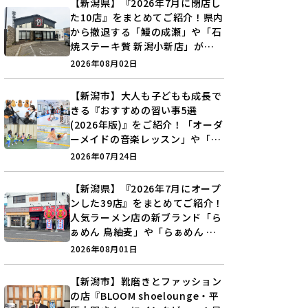
【新潟県】『2026年7月に閉店し
た10店』をまとめてご紹介！県内
から撤退する「鰻の成瀬」や「石
焼ステーキ贅 新潟小新店」が営
業に幕…。
2026年08月02日
【新潟市】大人も子どもも成長で
きる『おすすめの習い事5選
(2026年版)』をご紹介！「オーダ
ーメイドの音楽レッスン」や「本
格キックボクシング」で新しい自
2026年07月24日
分を見つけよう♪
【新潟県】『2026年7月にオープ
ンした39店』をまとめてご紹介！
人気ラーメン店の新ブランド「ら
ぁめん 鳥紬麦」や「らぁめん し
ょうがの空」など盛りだくさん♪
2026年08月01日
【新潟市】靴磨きとファッション
の店『BLOOM shoelounge・平