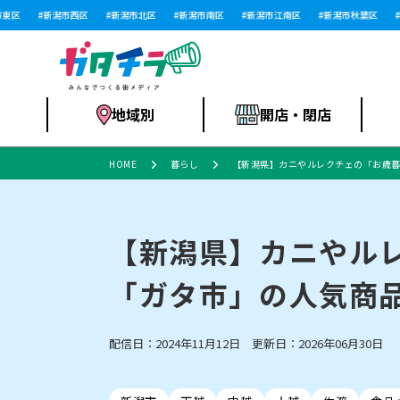
区
新潟市西区
新潟市北区
新潟市南区
新潟市江南区
新潟市秋葉区
新
地域別
開店・閉店
HOME
暮らし
【新潟県】カニやルレクチェの「お歳暮
食品スーパー・コ
新潟市
開店
ラーメン
体験・販売
施設・ショップ
特売セール
ンビニ
【新潟県】カニやル
「ガタ市」の人気商品
リニューアル・移転
習い事・塾
セツコママ
アパレル・雑貨
ランキング
休業
新潟人
開店まと
フィッ
ファッション
佐渡
スイーツ
スポーツ
上越市・閉店
スキー場
リユース・買取
ラーメン・開店
病院・ク
ラー
配信日：2024年11月12日 更新日：2026年06月30日
リバーサイド千秋
パティオPATIO
インテリア・雑貨
外食・テイクアウト