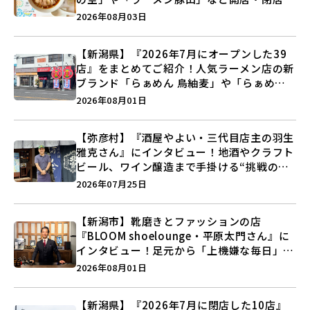
注目記事をランキングでご紹介♪
2026年08月03日
【新潟県】『2026年7月にオープンした39
店』をまとめてご紹介！人気ラーメン店の新
ブランド「らぁめん 鳥紬麦」や「らぁめん
しょうがの空」など盛りだくさん♪
2026年08月01日
【弥彦村】『酒屋やよい・三代目店主の羽生
雅克さん』にインタビュー！地酒やクラフト
ビール、ワイン醸造まで手掛ける“挑戦の歴
史”に迫る♪
2026年07月25日
【新潟市】靴磨きとファッションの店
『BLOOM shoelounge・平原太門さん』に
インタビュー！足元から「上機嫌な毎日」を
つくる装いの提案とは？
2026年08月01日
【新潟県】『2026年7月に閉店した10店』