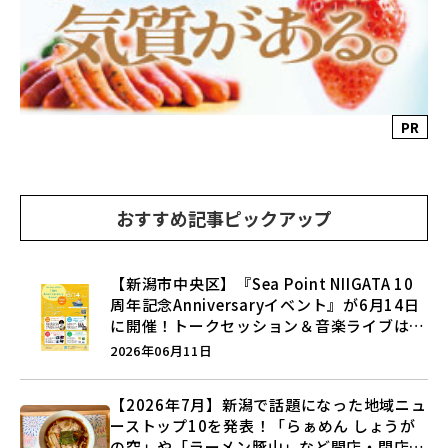
PR
おすすめ記事ピックアップ
【新潟市中央区】『Sea Point NIIGATA 10
周年記念Anniversaryイベント』が6月14日
に開催！トークセッション＆音楽ライブは必
見♪
2026年06月11日
【2026年7月】新潟で話題になった地域ニュ
ーストップ10を発表！「らぁめん しょうが
の空」や「ラーメン豚山」など開店・閉店の