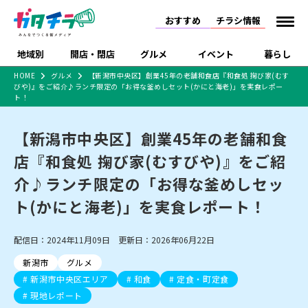
おすすめ
チラシ情報
地域別
開店・閉店
グルメ
イベント
暮らし
HOME
グルメ
【新潟市中央区】創業45年の老舗和食店『和食処 掬び家(むす
びや)』をご紹介♪ランチ限定の「お得な釜めしセット(かにと海老)」を実食レポー
食品スーパー・コンビ
戸建住宅・マンショ
特売セール
インタビュー
ト！
ニ
ン・土地
住宅メーカー・工務
新潟市
開店
ラーメン
体験・販売
施設・ショップ
下越
閉店
現地レポート
祭り・伝統行事
店
【新潟市中央区】創業45年の老舗和食
ショッピングモール・
ドラッグストア・ホーム
特集・まとめ記事
店『和食処 掬び家(むすびや)』をご紹
大型施設
センター
食品メーカー・県産
介♪ランチ限定の「お得な釜めしセッ
リニューアル・移転
休業
開店まとめ
閉店まとめ
中越
和食
趣味・展示会
上越
洋食
ライブ・コンサート
品
新潟市・開店
新潟市・閉店
長岡市・開店
ト(かにと海老)」を実食レポート！
セツコママ
ランキング
新潟人
キャンペーン
ファッション
生活サービス
長岡市・閉店
上越市・開店
上越市・閉店
開店まとめ
閉店まとめ
人気記事まとめ
定食まとめ
にいがた酒の陣・新潟
習い事・塾
アパレル・雑貨
フィットネス・ジム
佐渡
スイーツ
スポーツ
ランチ
ラーメン・開店
ラーメン・閉店
配信日：2024年11月09日 更新日：2026年06月22日
酒月
ラーメンまとめ
飲食店まとめ
観光スポット
温泉・入浴
ホテル
旅館
水族館
新潟市
グルメ
インテリア・雑貨
外食・テイクアウト
リラクゼーション・整体
スキー場
リユース・買取
新潟市中央区エリア
和食
定食・町定食
新車・中古車・カー用品
旅行・レジャー
家電・携帯電話
新潟市中央区
ご当地グルメ
セミナー・講演会
新潟市東区
食べ歩き
子ども向け
テイクアウト
新潟市西区
花火大会
新潟市北区
季節・期間限定
入場無料
病院・クリニック
現地レポート
イオンモール
ラブラ万代・ラブラ2
冠婚葬祭
習い事・塾
通販・EC
イベント
求人