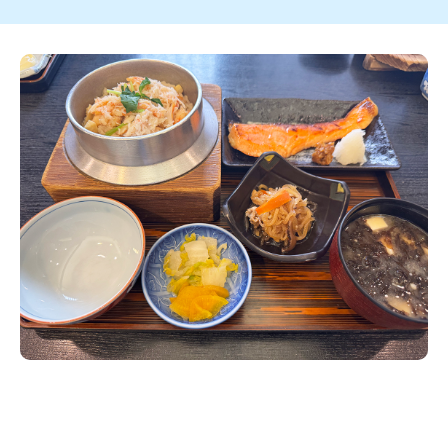
新潟市南区
カフェ
住宅展示場
居酒屋・バー
新潟市江南区
完成見学会
焼肉
学生スポーツ
新潟市秋葉区
パスタ
アルビレックス
新潟市西蒲区
ビルボードプレイスBP
新潟伊勢丹
ピア万代
官公庁・自治体
新潟市 チラシ
長岡・見附 チラシ
村上・関川
パン・ベーカリー
新発田・聖籠
タレカツ・豚カツ
胎内・粟島
デカ盛り・大盛り
リバーサイド千秋
パティオPATIO
上越・妙高・糸魚川 チラシ
注目 チラシ
週末セール
三条・加茂・田上
旨辛・激辛
定食・町定食
五泉・阿賀野・阿賀
海鮮・鮨
燕・弥彦
そば・うどん
火曜セール
オープン・リニューアルセール
長岡・見附
日本酒・新潟清酒
小千谷・十日町・津南
ワイン・クラフトビール
魚沼・南魚沼・湯沢
周年祭・感謝祭セール
年末・初売りセール
柏崎・刈羽・出雲崎
ケーキ・パフェ
ビアガーデン・暑気払い
上越・妙高・糸魚川
忘新年会・歓送迎会