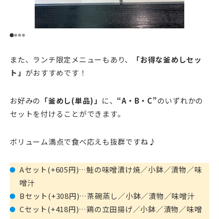
また、ランチ限定メニューもあり、
「お得な釜めしセッ
ト」
がおすすめです！
お好みの
「釜めし(単品)」
に、
“A・B・C”
のいずれかの
セットを付けることができます。
ボリューム満点で食べ応えも抜群ですね♪
Aセット(+605円)…鮭の味噌漬け焼／小鉢／漬物／味
噌汁
Bセット(+308円)…茶碗蒸し／小鉢／漬物／味噌汁
Cセット(+418円)…鶏の立田揚げ／小鉢／漬物／味噌