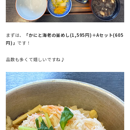
まずは、
「かにと海老の釜めし(1,595円)＋Aセット(605
円)」
です！
品数も多くて嬉しいですね♪
動
画
プ
レ
ー
ヤ
ー