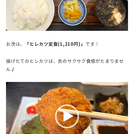
お次は、
「ヒレカツ定食(1,210円)」
です！
揚げたてのヒレカツは、衣のサクサク食感がたまりませ
ん♪
動
画
プ
レ
ー
ヤ
ー