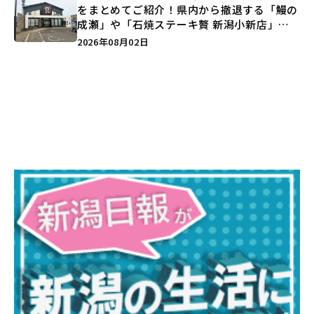
をまとめてご紹介！県内から撤退する「鰻の
成瀬」や「石焼ステーキ贅 新潟小新店」が
営業に幕…。
2026年08月02日