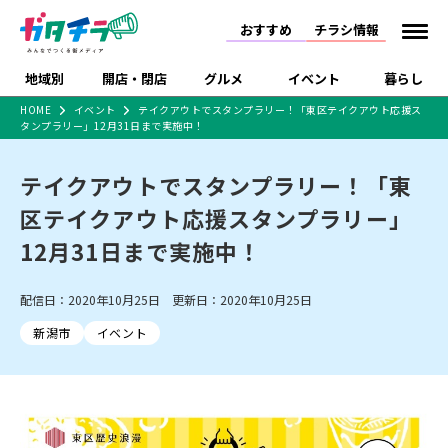
おすすめ
チラシ情報
地域別
開店・閉店
グルメ
イベント
暮らし
HOME
イベント
テイクアウトでスタンプラリー！「東区テイクアウト応援ス
タンプラリー」12月31日まで実施中！
食品スーパー・コンビ
戸建住宅・マンショ
特売セール
インタビュー
ニ
ン・土地
住宅メーカー・工務
テイクアウトでスタンプラリー！「東
新潟市
開店
ラーメン
体験・販売
施設・ショップ
下越
閉店
現地レポート
祭り・伝統行事
店
区テイクアウト応援スタンプラリー」
ショッピングモール・
ドラッグストア・ホーム
特集・まとめ記事
大型施設
センター
12月31日まで実施中！
食品メーカー・県産
リニューアル・移転
休業
開店まとめ
閉店まとめ
中越
和食
趣味・展示会
上越
洋食
ライブ・コンサート
品
新潟市・開店
新潟市・閉店
長岡市・開店
配信日：2020年10月25日 更新日：2020年10月25日
セツコママ
ランキング
新潟人
キャンペーン
ファッション
生活サービス
長岡市・閉店
上越市・開店
上越市・閉店
開店まとめ
閉店まとめ
人気記事まとめ
定食まとめ
新潟市
イベント
にいがた酒の陣・新潟
習い事・塾
アパレル・雑貨
フィットネス・ジム
佐渡
スイーツ
スポーツ
ランチ
ラーメン・開店
ラーメン・閉店
酒月
ラーメンまとめ
飲食店まとめ
観光スポット
温泉・入浴
ホテル
旅館
水族館
インテリア・雑貨
外食・テイクアウト
リラクゼーション・整体
スキー場
リユース・買取
新車・中古車・カー用品
旅行・レジャー
家電・携帯電話
新潟市中央区
ご当地グルメ
セミナー・講演会
新潟市東区
食べ歩き
子ども向け
テイクアウト
新潟市西区
花火大会
新潟市北区
季節・期間限定
入場無料
病院・クリニック
イオンモール
ラブラ万代・ラブラ2
冠婚葬祭
習い事・塾
通販・EC
イベント
求人