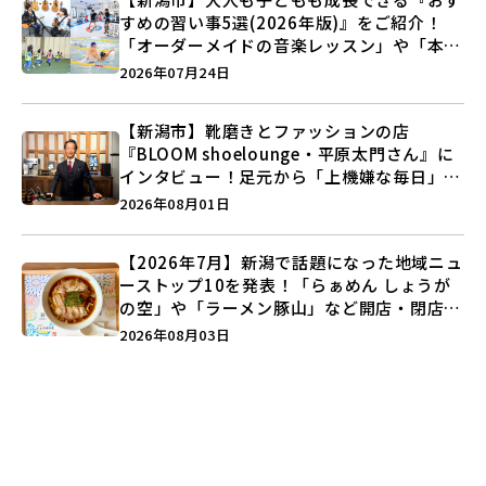
すめの習い事5選(2026年版)』をご紹介！
「オーダーメイドの音楽レッスン」や「本格
キックボクシング」で新しい自分を見つけよ
2026年07月24日
う♪
【新潟市】靴磨きとファッションの店
『BLOOM shoelounge・平原太門さん』に
インタビュー！足元から「上機嫌な毎日」を
つくる装いの提案とは？
2026年08月01日
【2026年7月】新潟で話題になった地域ニュ
ーストップ10を発表！「らぁめん しょうが
の空」や「ラーメン豚山」など開店・閉店の
注目記事をランキングでご紹介♪
2026年08月03日