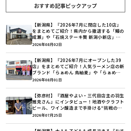
おすすめ記事ピックアップ
【新潟県】『2026年7月に閉店した10店』
をまとめてご紹介！県内から撤退する「鰻の
成瀬」や「石焼ステーキ贅 新潟小新店」が
営業に幕…。
2026年08月02日
【新潟県】『2026年7月にオープンした39
店』をまとめてご紹介！人気ラーメン店の新
ブランド「らぁめん 鳥紬麦」や「らぁめん
しょうがの空」など盛りだくさん♪
2026年08月01日
【弥彦村】『酒屋やよい・三代目店主の羽生
雅克さん』にインタビュー！地酒やクラフト
ビール、ワイン醸造まで手掛ける“挑戦の歴
史”に迫る♪
2026年07月25日
【新潟市】大人も子どもも成長できる『おす