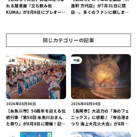
れる居酒屋『立ち飲み処
進軒 万代店』が7月31日に閉
KUMA』が8月6日にプレオープ
店…。多くのファンに親しまれ
ン！“1杯目のドリンクが半
た名店が長年の営業に幕。
額”になるキャンペーンを開催
♪
同じカテゴリーの記事
上越
中越
2026年08月06日
2026年08月04日
【糸魚川市】50周年を迎える伝
【長岡市】大迫力の「海のフェ
統行事『第50回 糸魚川おまん
ニックス」に感動♪『寺泊港ま
た祭り』が8月8日に開催！記念
つり 海上大花火大会』が8月7
企画の新潟プロレス＆東京力車
日に開催！海と夜空を彩る“約
を楽しもう♪
5,000発の花火”を楽しもう♪