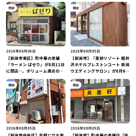
閉店
開店
2026年08月06日
2026年08月05日
【新潟市東区】町中華の老舗
【新潟市】『星野リゾート 軽井
『ラーメン ぱせり』が8月11日
沢ホテルブレストンコート 新潟
に閉店…。ボリューム満点の名
ウエディングサロン』が8月6日
店が幕を閉じる。
にオープン！軽井沢ウエディン
グを万代で相談しよう♪
開店
閉店
2026年08月05日
2026年08月05日
【新潟市中央区】気軽に立ち寄
【新潟市】町中華の老舗店『共