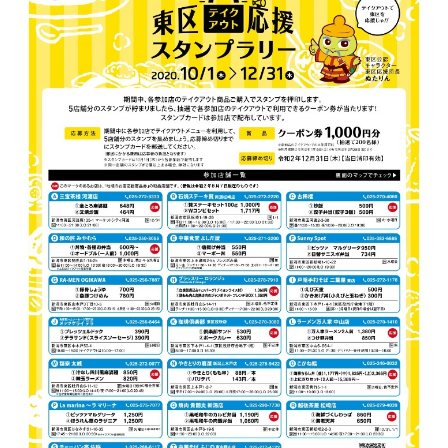
新潟市南区
カフェ
住宅展示場
居酒屋・バー
新潟市江南区
完成見学会
焼肉
学生スポーツ
新潟市秋葉区
パスタ
アルビレックス
新潟市西蒲区
ビルボードプレイスBP
新潟伊勢丹
ピア万代
官公庁・自治体
新潟市 チラシ
長岡・見附 チラシ
村上・関川
パン・ベーカリー
新発田・聖籠
タレカツ・豚カツ
胎内・粟島
デカ盛り・大盛り
リバーサイド千秋
パティオPATIO
上越・妙高・糸魚川 チラシ
注目 チラシ
週末セール
三条・加茂・田上
旨辛・激辛
定食・町定食
五泉・阿賀野・阿賀
海鮮・鮨
燕・弥彦
そば・うどん
火曜セール
オープン・リニューアルセール
長岡・見附
日本酒・新潟清酒
小千谷・十日町・津南
ワイン・クラフトビール
魚沼・南魚沼・湯沢
周年祭・感謝祭セール
年末・初売りセール
柏崎・刈羽・出雲崎
ケーキ・パフェ
ビアガーデン・暑気払い
上越・妙高・糸魚川
忘新年会・歓送迎会