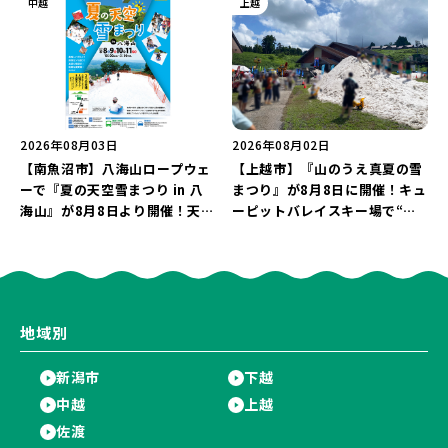
中越
上越
2026年08月03日
2026年08月02日
【南魚沼市】八海山ロープウェ
【上越市】『山のうえ真夏の雪
ーで『夏の天空雪まつり in 八
まつり』が8月8日に開催！キュ
海山』が8月8日より開催！天然
ーピットバレイスキー場で“真
雪を使った「そり遊びゲレン
夏の雪遊び＆夜の花火大会”を
デ」が登場♪
楽しもう♪
地域別
新潟市
下越
中越
上越
佐渡