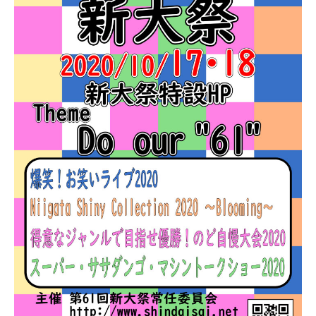
新潟市南区
カフェ
住宅展示場
居酒屋・バー
新潟市江南区
完成見学会
焼肉
学生スポーツ
新潟市秋葉区
パスタ
アルビレックス
新潟市西蒲区
ビルボードプレイスBP
新潟伊勢丹
ピア万代
官公庁・自治体
新潟市 チラシ
長岡・見附 チラシ
村上・関川
パン・ベーカリー
新発田・聖籠
タレカツ・豚カツ
胎内・粟島
デカ盛り・大盛り
リバーサイド千秋
パティオPATIO
上越・妙高・糸魚川 チラシ
注目 チラシ
週末セール
三条・加茂・田上
旨辛・激辛
定食・町定食
五泉・阿賀野・阿賀
海鮮・鮨
燕・弥彦
そば・うどん
火曜セール
オープン・リニューアルセール
長岡・見附
日本酒・新潟清酒
小千谷・十日町・津南
ワイン・クラフトビール
魚沼・南魚沼・湯沢
周年祭・感謝祭セール
年末・初売りセール
柏崎・刈羽・出雲崎
ケーキ・パフェ
ビアガーデン・暑気払い
上越・妙高・糸魚川
忘新年会・歓送迎会