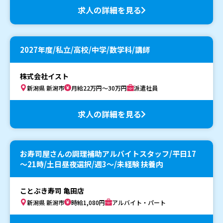
求人の詳細を見る
2027年度/私立/高校/中学/数学科/講師
株式会社イスト
新潟県 新潟市
月給22万円～30万円
派遣社員
求人の詳細を見る
お寿司屋さんの調理補助アルバイトスタッフ/平日17
～21時/土日昼夜選択/週3～/未経験 扶養内
ことぶき寿司 亀田店
新潟県 新潟市
時給1,080円
アルバイト・パート