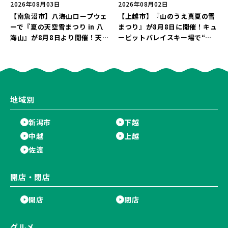
2026年08月03日
2026年08月02日
【南魚沼市】八海山ロープウェ
【上越市】『山のうえ真夏の雪
ーで『夏の天空雪まつり in 八
まつり』が8月8日に開催！キュ
海山』が8月8日より開催！天然
ーピットバレイスキー場で“真
雪を使った「そり遊びゲレン
夏の雪遊び＆夜の花火大会”を
デ」が登場♪
楽しもう♪
地域別
新潟市
下越
中越
上越
佐渡
開店・閉店
開店
閉店
グルメ