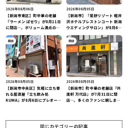
2026年08月06日
2026年08月05日
【新潟市東区】町中華の老舗
【新潟市】『星野リゾート 軽井
『ラーメン ぱせり』が8月11日
沢ホテルブレストンコート 新潟
に閉店…。ボリューム満点の名
ウエディングサロン』が8月6日
店が幕を閉じる。
にオープン！軽井沢ウエディン
グを万代で相談しよう♪
開店
閉店
2026年08月05日
2026年08月05日
【新潟市中央区】気軽に立ち寄
【新潟市】町中華の老舗店『共
れる居酒屋『立ち飲み処
進軒 万代店』が7月31日に閉
KUMA』が8月6日にプレオープ
店…。多くのファンに親しまれ
ン！“1杯目のドリンクが半
た名店が長年の営業に幕。
額”になるキャンペーンを開催
♪
同じカテゴリーの記事