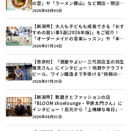
の空」や「ラーメン豚山」など開店・閉店の
注目記事をランキングでご紹介♪
2026年08月03日
【新潟市】大人も子どもも成長できる『おす
すめの習い事5選(2026年版)』をご紹介！
「オーダーメイドの音楽レッスン」や「本格
キックボクシング」で新しい自分を見つけよ
2026年07月24日
う♪
【弥彦村】『酒屋やよい・三代目店主の羽生
雅克さん』にインタビュー！地酒やクラフト
ビール、ワイン醸造まで手掛ける“挑戦の歴
史”に迫る♪
2026年07月25日
【新潟市】靴磨きとファッションの店
『BLOOM shoelounge・平原太門さん』に
インタビュー！足元から「上機嫌な毎日」を
つくる装いの提案とは？
2026年08月01日