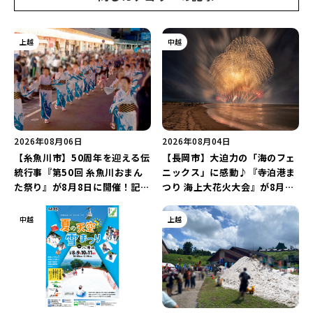
上越
中越
2026年08月06日
2026年08月04日
【糸魚川市】50周年を迎える伝
【長岡市】大迫力の「海のフェ
統行事『第50回 糸魚川おまん
ニックス」に感動♪『寺泊港ま
た祭り』が8月8日に開催！記念
つり 海上大花火大会』が8月7
企画の新潟プロレス＆東京力車
日に開催！海と夜空を彩る“約
を楽しもう♪
5,000発の花火”を楽しもう♪
中越
上越