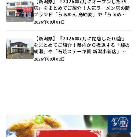
【新潟県】『2026年7月にオープンした39
店』をまとめてご紹介！人気ラーメン店の新
ブランド「らぁめん 鳥紬麦」や「らぁめん
しょうがの空」など盛りだくさん♪
2026年08月01日
【新潟県】『2026年7月に閉店した10店』
をまとめてご紹介！県内から撤退する「鰻の
成瀬」や「石焼ステーキ贅 新潟小新店」が
営業に幕…。
2026年08月02日