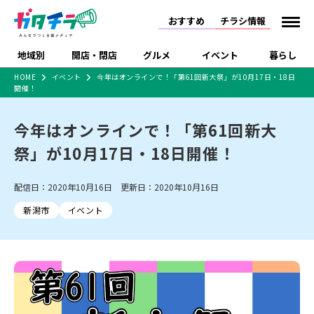
おすすめ
チラシ情報
地域別
開店・閉店
グルメ
イベント
暮らし
HOME
イベント
今年はオンラインで！「第61回新大祭」が10月17日・18日
開催！
食品スーパー・コンビ
戸建住宅・マンショ
特売セール
インタビュー
ニ
ン・土地
住宅メーカー・工務
今年はオンラインで！「第61回新大
新潟市
開店
ラーメン
体験・販売
施設・ショップ
下越
閉店
現地レポート
祭り・伝統行事
店
祭」が10月17日・18日開催！
ショッピングモール・
ドラッグストア・ホーム
特集・まとめ記事
大型施設
センター
食品メーカー・県産
リニューアル・移転
休業
開店まとめ
閉店まとめ
中越
和食
趣味・展示会
上越
洋食
ライブ・コンサート
配信日：2020年10月16日 更新日：2020年10月16日
品
新潟市・開店
新潟市・閉店
長岡市・開店
新潟市
イベント
セツコママ
ランキング
新潟人
キャンペーン
ファッション
生活サービス
長岡市・閉店
上越市・開店
上越市・閉店
開店まとめ
閉店まとめ
人気記事まとめ
定食まとめ
にいがた酒の陣・新潟
習い事・塾
アパレル・雑貨
フィットネス・ジム
佐渡
スイーツ
スポーツ
ランチ
ラーメン・開店
ラーメン・閉店
酒月
ラーメンまとめ
飲食店まとめ
観光スポット
温泉・入浴
ホテル
旅館
水族館
インテリア・雑貨
外食・テイクアウト
リラクゼーション・整体
スキー場
リユース・買取
新車・中古車・カー用品
旅行・レジャー
家電・携帯電話
新潟市中央区
ご当地グルメ
セミナー・講演会
新潟市東区
食べ歩き
子ども向け
テイクアウト
新潟市西区
花火大会
新潟市北区
季節・期間限定
入場無料
病院・クリニック
イオンモール
ラブラ万代・ラブラ2
冠婚葬祭
習い事・塾
通販・EC
イベント
求人