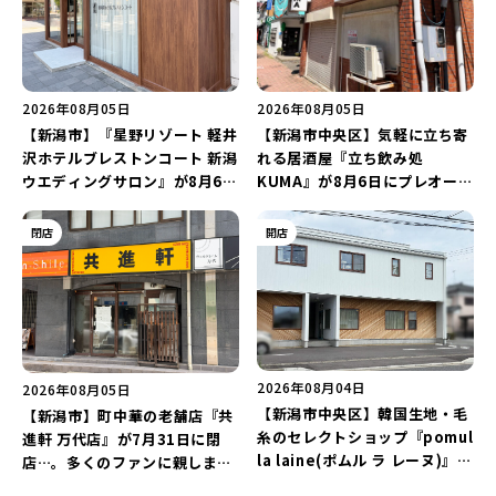
2026年08月05日
2026年08月05日
【新潟市】『星野リゾート 軽井
【新潟市中央区】気軽に立ち寄
沢ホテルブレストンコート 新潟
れる居酒屋『立ち飲み処
ウエディングサロン』が8月6日
KUMA』が8月6日にプレオープ
にオープン！軽井沢ウエディン
ン！“1杯目のドリンクが半
グを万代で相談しよう♪
額”になるキャンペーンを開催
閉店
開店
♪
2026年08月04日
2026年08月05日
【新潟市中央区】韓国生地・毛
【新潟市】町中華の老舗店『共
糸のセレクトショップ『pomul
進軒 万代店』が7月31日に閉
la laine(ポムル ラ レーヌ)』が
店…。多くのファンに親しまれ
8月5日にオープン！3,000円以
た名店が長年の営業に幕。