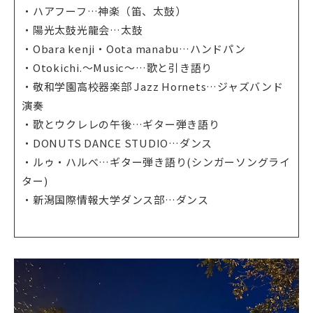
・ハアフーフ…神楽（笛、太鼓）
・陽光太鼓光龍会…太鼓
・Obara kenji・Oota manabu…ハンドパン
・Otokichi.〜Music〜…歌と引き語り
・敬和学園高校器楽部 Jazz Hornets…ジャズバンド
演奏
・歌とウクレレの午後…ギター弾き語り
・DONUTS DANCE STUDIO…ダンス
・ルゥ・ハルべ…ギター弾き語り(シンガーソングライ
ター)
・新潟国際情報大学ダンス部…ダンス