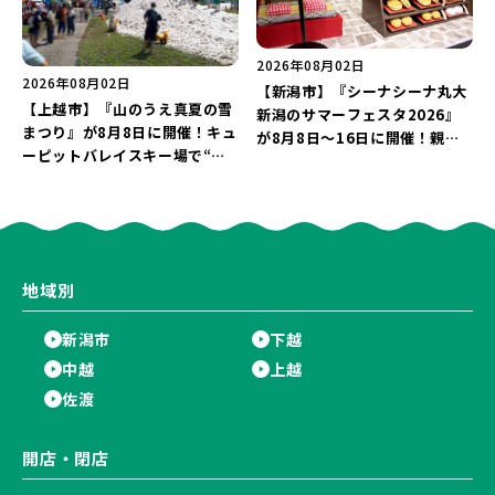
2026年08月02日
2026年08月02日
【新潟市】『シーナシーナ丸大
【上越市】『山のうえ真夏の雪
新潟のサマーフェスタ2026』
まつり』が8月8日に開催！キュ
が8月8日～16日に開催！親子
ーピットバレイスキー場で“真
で楽しめる夏休みイベント「ち
夏の雪遊び＆夜の花火大会”を
ょこっと けしごむてん」は入場
楽しもう♪
無料♪
地域別
新潟市
下越
中越
上越
佐渡
開店・閉店