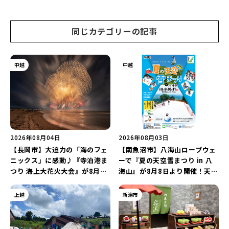
上購入の方にノベルティをプレ
ゼント♪
同じカテゴリーの記事
中越
中越
2026年08月04日
2026年08月03日
【長岡市】大迫力の「海のフェ
【南魚沼市】八海山ロープウェ
ニックス」に感動♪『寺泊港ま
ーで『夏の天空雪まつり in 八
つり 海上大花火大会』が8月7
海山』が8月8日より開催！天然
日に開催！海と夜空を彩る“約
雪を使った「そり遊びゲレン
5,000発の花火”を楽しもう♪
デ」が登場♪
上越
新潟市