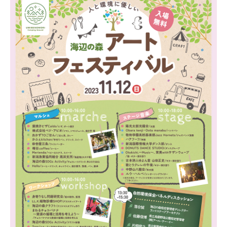
新潟市南区
カフェ
住宅展示場
居酒屋・バー
新潟市江南区
完成見学会
焼肉
学生スポーツ
新潟市秋葉区
パスタ
アルビレックス
新潟市西蒲区
ビルボードプレイスBP
新潟伊勢丹
ピア万代
官公庁・自治体
新潟市 チラシ
長岡・見附 チラシ
村上・関川
パン・ベーカリー
新発田・聖籠
タレカツ・豚カツ
胎内・粟島
デカ盛り・大盛り
リバーサイド千秋
パティオPATIO
上越・妙高・糸魚川 チラシ
注目 チラシ
週末セール
三条・加茂・田上
旨辛・激辛
定食・町定食
五泉・阿賀野・阿賀
海鮮・鮨
燕・弥彦
そば・うどん
火曜セール
オープン・リニューアルセール
長岡・見附
日本酒・新潟清酒
小千谷・十日町・津南
ワイン・クラフトビール
魚沼・南魚沼・湯沢
周年祭・感謝祭セール
年末・初売りセール
柏崎・刈羽・出雲崎
ケーキ・パフェ
ビアガーデン・暑気払い
上越・妙高・糸魚川
忘新年会・歓送迎会