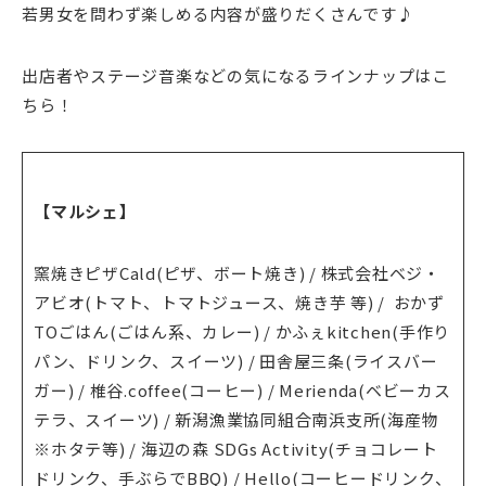
若男女を問わず楽しめる内容が盛りだくさんです♪
出店者やステージ音楽などの気になるラインナップはこ
ちら！
【マルシェ】
窯焼きピザCald(ピザ、ボート焼き) / 株式会社ベジ・
アビオ(トマト、トマトジュース、焼き芋 等) / おかず
TOごはん(ごはん系、カレー) / かふぇkitchen(手作り
パン、ドリンク、スイーツ) / 田舎屋三条(ライスバー
ガー) / 椎谷.coffee(コーヒー) / Merienda(ベビーカス
テラ、スイーツ) / 新潟漁業協同組合南浜支所(海産物
※ホタテ等) / 海辺の森 SDGs Activity(チョコレート
ドリンク、手ぶらでBBQ) / Hello(コーヒードリンク、