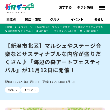
おすすめ
チラシ情報
地域別
開店・閉店
グルメ
イベント
暮らし
HOME
イベント
【新潟市北区】マルシェやステージ音楽などサスティナブル
な内容が盛りだくさん♪『海辺の森アートフェスティバル』が11月12日に開催！
食品スーパー・コンビ
戸建住宅・マンショ
特売セール
インタビュー
ニ
ン・土地
住宅メーカー・工務
【新潟市北区】マルシェやステージ音
新潟市
開店
ラーメン
体験・販売
施設・ショップ
下越
閉店
現地レポート
祭り・伝統行事
店
楽などサスティナブルな内容が盛りだ
ショッピングモール・
ドラッグストア・ホーム
特集・まとめ記事
大型施設
センター
くさん♪『海辺の森アートフェスティ
食品メーカー・県産
リニューアル・移転
休業
開店まとめ
閉店まとめ
中越
和食
趣味・展示会
上越
洋食
ライブ・コンサート
品
バル』が11月12日に開催！
新潟市・開店
新潟市・閉店
長岡市・開店
セツコママ
ランキング
新潟人
キャンペーン
ファッション
生活サービス
長岡市・閉店
上越市・開店
上越市・閉店
開店まとめ
閉店まとめ
人気記事まとめ
定食まとめ
配信日：2023年11月10日 更新日：2023年11月13日
にいがた酒の陣・新潟
習い事・塾
アパレル・雑貨
フィットネス・ジム
佐渡
スイーツ
スポーツ
ランチ
ラーメン・開店
ラーメン・閉店
酒月
ラーメンまとめ
飲食店まとめ
新潟市
イベント
観光スポット
温泉・入浴
ホテル
旅館
水族館
インテリア・雑貨
外食・テイクアウト
リラクゼーション・整体
スキー場
リユース・買取
新車・中古車・カー用品
旅行・レジャー
家電・携帯電話
新潟市中央区
ご当地グルメ
セミナー・講演会
新潟市東区
食べ歩き
子ども向け
テイクアウト
新潟市西区
花火大会
新潟市北区
季節・期間限定
入場無料
病院・クリニック
イオンモール
ラブラ万代・ラブラ2
冠婚葬祭
習い事・塾
通販・EC
イベント
求人