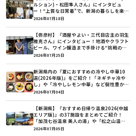
ルション)・松田隼人さん』にインタビュ
ー！“上質な日常着”で、新潟の暮らしを楽し
む提案とは？
2026年07月18日
【弥彦村】『酒屋やよい・三代目店主の羽生
雅克さん』にインタビュー！地酒やクラフト
ビール、ワイン醸造まで手掛ける“挑戦の歴
史”に迫る♪
2026年07月25日
新潟県内の『夏におすすめの冷やし中華10
選(2026年版)』をご紹介！「ネギチャ冷や
し」や「冷やしレモン中華」など個性豊かな
ラインアップ♪
2026年07月04日
【新潟県】『おすすめ日帰り温泉2026(中越
エリア版)』の37施設をまとめてご紹介！
「加茂七谷温泉 美人の湯」や「松之山温泉
ナステビュウ湯の山」などを巡ろう♪
2026年07月05日