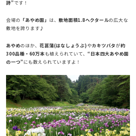
詩”
です！
会場の
「あやめ園」
は、
敷地面積1.8ヘクタール
の広大な
敷地を誇ります♪
あやめ
のほか、
花菖蒲(はなしょうぶ)
や
カキツバタ
が
約
300品種・60万本
も植えられていて、
“日本四大あやめ園
の一つ”
にも数えられていますよ！