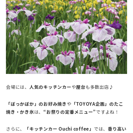
会場には、
人気のキッチンカー
や
屋台
も多数出店♪
「ぼっかぼか」のお好み焼き
や
「TOYOYA企画」のたこ
焼き・かき氷
は、
“お祭りの定番メニュー”
ですよね！
さらに、
「キッチンカー Ouchi coffee」
では、
香り高い