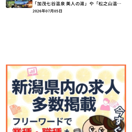
「加茂七谷温泉 美人の湯」や「松之山温泉
ナステビュウ湯の山」などを巡ろう♪
2026年07月05日