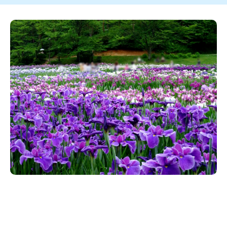
新潟市南区
カフェ
住宅展示場
居酒屋・バー
新潟市江南区
完成見学会
焼肉
学生スポーツ
新潟市秋葉区
パスタ
アルビレックス
新潟市西蒲区
ビルボードプレイスBP
新潟伊勢丹
ピア万代
官公庁・自治体
新潟市 チラシ
長岡・見附 チラシ
村上・関川
パン・ベーカリー
新発田・聖籠
タレカツ・豚カツ
胎内・粟島
デカ盛り・大盛り
リバーサイド千秋
パティオPATIO
上越・妙高・糸魚川 チラシ
注目 チラシ
週末セール
三条・加茂・田上
旨辛・激辛
定食・町定食
五泉・阿賀野・阿賀
海鮮・鮨
燕・弥彦
そば・うどん
火曜セール
オープン・リニューアルセール
長岡・見附
日本酒・新潟清酒
小千谷・十日町・津南
ワイン・クラフトビール
魚沼・南魚沼・湯沢
周年祭・感謝祭セール
年末・初売りセール
柏崎・刈羽・出雲崎
ケーキ・パフェ
ビアガーデン・暑気払い
上越・妙高・糸魚川
忘新年会・歓送迎会