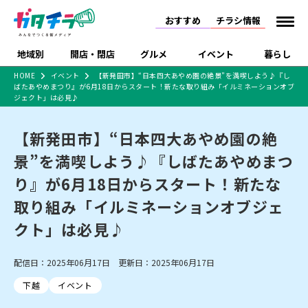
おすすめ
チラシ情報
地域別
開店・閉店
グルメ
イベント
暮らし
HOME
イベント
【新発田市】“日本四大あやめ園の絶景”を満喫しよう♪『し
ばたあやめまつり』が6月18日からスタート！新たな取り組み「イルミネーションオブ
食品スーパー・コンビ
戸建住宅・マンショ
特売セール
インタビュー
ジェクト」は必見♪
ニ
ン・土地
住宅メーカー・工務
新潟市
開店
ラーメン
体験・販売
施設・ショップ
下越
閉店
現地レポート
祭り・伝統行事
店
【新発田市】“日本四大あやめ園の絶
ショッピングモール・
ドラッグストア・ホーム
特集・まとめ記事
景”を満喫しよう♪『しばたあやめまつ
大型施設
センター
食品メーカー・県産
り』が6月18日からスタート！新たな
リニューアル・移転
休業
開店まとめ
閉店まとめ
中越
和食
趣味・展示会
上越
洋食
ライブ・コンサート
品
新潟市・開店
新潟市・閉店
長岡市・開店
取り組み「イルミネーションオブジェ
セツコママ
ランキング
新潟人
キャンペーン
ファッション
生活サービス
長岡市・閉店
上越市・開店
上越市・閉店
クト」は必見♪
開店まとめ
閉店まとめ
人気記事まとめ
定食まとめ
にいがた酒の陣・新潟
習い事・塾
アパレル・雑貨
フィットネス・ジム
佐渡
スイーツ
スポーツ
ランチ
ラーメン・開店
ラーメン・閉店
酒月
ラーメンまとめ
飲食店まとめ
観光スポット
温泉・入浴
ホテル
旅館
水族館
配信日：2025年06月17日 更新日：2025年06月17日
インテリア・雑貨
外食・テイクアウト
リラクゼーション・整体
スキー場
リユース・買取
新車・中古車・カー用品
旅行・レジャー
家電・携帯電話
下越
イベント
新潟市中央区
ご当地グルメ
セミナー・講演会
新潟市東区
食べ歩き
子ども向け
テイクアウト
新潟市西区
花火大会
新潟市北区
季節・期間限定
入場無料
病院・クリニック
イオンモール
ラブラ万代・ラブラ2
冠婚葬祭
習い事・塾
通販・EC
イベント
求人