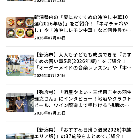
2026年07月18日
新潟県内の『夏におすすめの冷やし中華10
選(2026年版)』をご紹介！「ネギチャ冷や
し」や「冷やしレモン中華」など個性豊かな
ラインアップ♪
2026年07月04日
【新潟市】大人も子どもも成長できる『おす
すめの習い事5選(2026年版)』をご紹介！
「オーダーメイドの音楽レッスン」や「本格
キックボクシング」で新しい自分を見つけよ
2026年07月24日
う♪
【弥彦村】『酒屋やよい・三代目店主の羽生
雅克さん』にインタビュー！地酒やクラフト
ビール、ワイン醸造まで手掛ける“挑戦の歴
史”に迫る♪
2026年07月25日
【新潟県】『おすすめ日帰り温泉2026(中越
エリア版)』の37施設をまとめてご紹介！