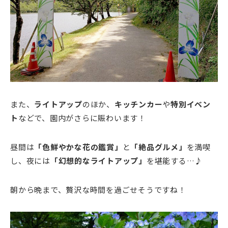
また、
ライトアップ
のほか、
キッチンカー
や
特別イベン
ト
などで、園内がさらに賑わいます！
昼間は
「色鮮やかな花の鑑賞」
と
「絶品グルメ」
を満喫
し、夜には
「幻想的なライトアップ」
を堪能する…♪
朝から晩まで、贅沢な時間を過ごせそうですね！