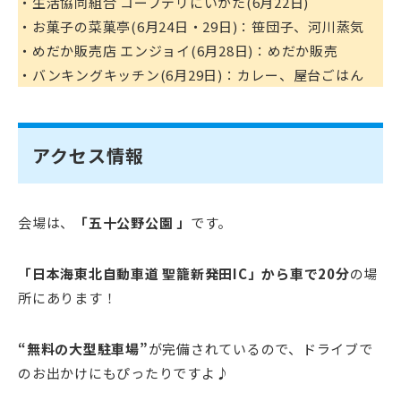
・生活協同組合 コープデリにいがた(6月22日)
・お菓子の菜菓亭(6月24日・29日)：笹団子、河川蒸気
・めだか販売店 エンジョイ(6月28日)：めだか販売
・バンキングキッチン(6月29日)：カレー、屋台ごはん
アクセス情報
会場は、
「五十公野公園 」
です。
「日本海東北自動車道 聖籠新発田IC」から車で20分
の場
所にあります！
“無料の大型駐車場”
が完備されているので、ドライブで
のお出かけにもぴったりですよ♪