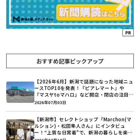
PR
おすすめ記事ピックアップ
【2026年6月】新潟で話題になった地域ニュ
ースTOP10を発表！『ピアレマート』や
『マスヤtoマハロ』など開店・閉店の注目記
事をランキングでご紹介♪
2026年07月03日
【新潟市】セレクトショップ『Marchon(マ
ルション)・松田隼人さん』にインタビュ
ー！“上質な日常着”で、新潟の暮らしを楽し
む提案とは？