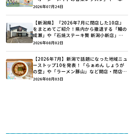
キックボクシング」で新しい自分を見つけよ
2026年07月24日
う♪
【新潟県】『2026年7月に閉店した10店』
をまとめてご紹介！県内から撤退する「鰻の
成瀬」や「石焼ステーキ贅 新潟小新店」が
営業に幕…。
2026年08月02日
【2026年7月】新潟で話題になった地域ニュ
ーストップ10を発表！「らぁめん しょうが
の空」や「ラーメン豚山」など開店・閉店の
注目記事をランキングでご紹介♪
2026年08月03日