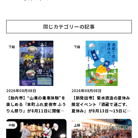
ーツ) 新潟本店』が8月9日に閉
で届ける♪
店…。一部商品は姉妹店で販売
継続！
同じカテゴリーの記事
下越
下越
2026年08月08日
2026年08月08日
【胎内市】“山車の乗車体験”を
【新発田市】菊水酒造の夏休み
楽しめる『本町ふれ愛夜市 ふう
限定イベント『酒蔵で過ごす、
りん祭り』が8月11日に開催！
夏休み』が8月13日～15日に開
レトロな商店街に「グルメ＆縁
催！「蔵元かき氷」や「風鈴作
日の露店」が大集結♪
り体験」を満喫しよう♪
中越
上越