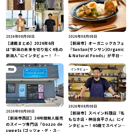
2026年08月08日
2026年08月08日
【連載まとめ】2026年6月
【新潟市】オーガニックカフェ
は“新潟の未来を切り拓く4名の
『SunSan(サンサン)Organic
新潟人”にインタビュー！「学
& Natural Foods』が平日ラ
生起業家」や「料理専門のフォ
ンチも7月24日からスタート！
トグラファー」など要チェック
「抗酸化☆レモンチキンカレ
閉店
インタビュー
♪
ー」と「美容と健康を考えたプ
レートランチ」を実食レポート
♪
2026年08月08日
2026年08月08日
【新潟市】スペイン料理店『名
【新潟市西区】24時間無人販売
もなき店・神田良平さん』にイ
のスイーツ専門店『Gozzo de
ンタビュー！40歳でスペインへ
sweets (ゴッツォ・デ・スイ
渡り、“美食の街”の魅力を古町