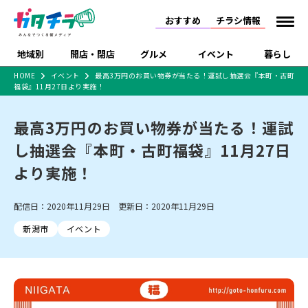
おすすめ
チラシ情報
地域別
開店・閉店
グルメ
イベント
暮らし
HOME
イベント
最高3万円のお買い物券が当たる！運試し抽選会『本町・古町
福袋』11月27日より実施！
食品スーパー・コンビ
戸建住宅・マンショ
特売セール
インタビュー
ニ
ン・土地
住宅メーカー・工務
最高3万円のお買い物券が当たる！運試
新潟市
開店
ラーメン
体験・販売
施設・ショップ
下越
閉店
現地レポート
祭り・伝統行事
店
し抽選会『本町・古町福袋』11月27日
ショッピングモール・
ドラッグストア・ホーム
特集・まとめ記事
大型施設
センター
より実施！
食品メーカー・県産
リニューアル・移転
休業
開店まとめ
閉店まとめ
中越
和食
趣味・展示会
上越
洋食
ライブ・コンサート
品
新潟市・開店
新潟市・閉店
長岡市・開店
配信日：2020年11月29日 更新日：2020年11月29日
セツコママ
ランキング
新潟人
キャンペーン
ファッション
生活サービス
長岡市・閉店
上越市・開店
上越市・閉店
開店まとめ
閉店まとめ
人気記事まとめ
定食まとめ
新潟市
イベント
にいがた酒の陣・新潟
習い事・塾
アパレル・雑貨
フィットネス・ジム
佐渡
スイーツ
スポーツ
ランチ
ラーメン・開店
ラーメン・閉店
酒月
ラーメンまとめ
飲食店まとめ
観光スポット
温泉・入浴
ホテル
旅館
水族館
インテリア・雑貨
外食・テイクアウト
リラクゼーション・整体
スキー場
リユース・買取
新車・中古車・カー用品
旅行・レジャー
家電・携帯電話
新潟市中央区
ご当地グルメ
セミナー・講演会
新潟市東区
食べ歩き
子ども向け
テイクアウト
新潟市西区
花火大会
新潟市北区
季節・期間限定
入場無料
病院・クリニック
イオンモール
ラブラ万代・ラブラ2
冠婚葬祭
習い事・塾
通販・EC
イベント
求人