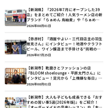
【新潟県】『2026年7月にオープンした39
店』をまとめてご紹介！人気ラーメン店の新
ブランド「らぁめん 鳥紬麦」や「らぁめん
しょうがの空」など盛りだくさん♪
2026年08月01日
【弥彦村】『酒屋やよい・三代目店主の羽生
雅克さん』にインタビュー！地酒やクラフト
ビール、ワイン醸造まで手掛ける“挑戦の歴
史”に迫る♪
2026年07月25日
【新潟市】靴磨きとファッションの店
『BLOOM shoelounge・平原太門さん』に
インタビュー！足元から「上機嫌な毎日」を
つくる装いの提案とは？
2026年08月01日
【新潟市】大人も子どもも成長できる『おす
すめの習い事5選(2026年版)』をご紹介！
「オーダーメイドの音楽レッスン」や「本格