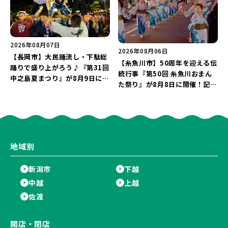
2026年08月07日
2026年08月06日
【長岡市】大民踊流し・下駄総
【糸魚川市】50周年を迎える伝
踊りで盛り上がろう♪『第31回
統行事『第50回 糸魚川おまん
中之島夏まつり』が8月9日に開
た祭り』が8月8日に開催！記念
催！“新潟アルビレックスBB選
企画の新潟プロレス＆東京力車
手”のシュート対決は必見♪
を楽しもう♪
地域別
新潟市
下越
中越
上越
佐渡
開店・閉店