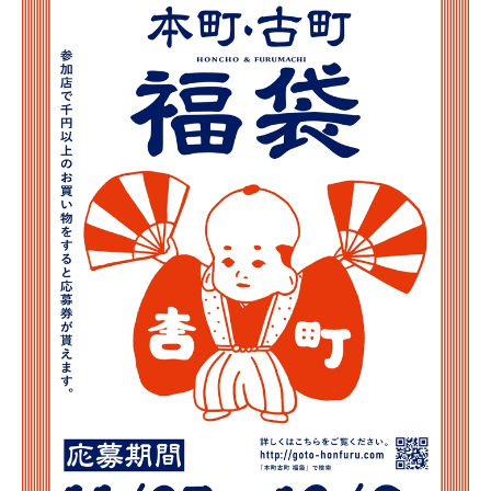
新潟市南区
カフェ
住宅展示場
居酒屋・バー
新潟市江南区
完成見学会
焼肉
学生スポーツ
新潟市秋葉区
パスタ
アルビレックス
新潟市西蒲区
ビルボードプレイスBP
新潟伊勢丹
ピア万代
官公庁・自治体
新潟市 チラシ
長岡・見附 チラシ
村上・関川
パン・ベーカリー
新発田・聖籠
タレカツ・豚カツ
胎内・粟島
デカ盛り・大盛り
リバーサイド千秋
パティオPATIO
上越・妙高・糸魚川 チラシ
注目 チラシ
週末セール
三条・加茂・田上
旨辛・激辛
定食・町定食
五泉・阿賀野・阿賀
海鮮・鮨
燕・弥彦
そば・うどん
火曜セール
オープン・リニューアルセール
長岡・見附
日本酒・新潟清酒
小千谷・十日町・津南
ワイン・クラフトビール
魚沼・南魚沼・湯沢
周年祭・感謝祭セール
年末・初売りセール
柏崎・刈羽・出雲崎
ケーキ・パフェ
ビアガーデン・暑気払い
上越・妙高・糸魚川
忘新年会・歓送迎会