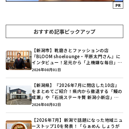
PR
おすすめ記事ピックアップ
【新潟市】靴磨きとファッションの店
『BLOOM shoelounge・平原太門さん』に
インタビュー！足元から「上機嫌な毎日」を
つくる装いの提案とは？
2026年08月01日
【新潟県】『2026年7月に閉店した10店』
をまとめてご紹介！県内から撤退する「鰻の
成瀬」や「石焼ステーキ贅 新潟小新店」が
営業に幕…。
2026年08月02日
【2026年7月】新潟で話題になった地域ニュ
ーストップ10を発表！「らぁめん しょうが