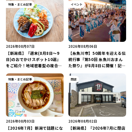
特集・まとめ記事
イベント
2026年08月07日
2026年08月06日
【新潟県】『週末(8月8日～9
【糸魚川市】50周年を迎える伝
日)のおでかけスポット10選』
統行事『第50回 糸魚川おまん
をご紹介！地域密着型の複合施
た祭り』が8月8日に開催！記念
設「めぐり舎」や「シーナシー
企画の新潟プロレス＆東京力車
ナ丸大新潟のサマーフェスタ
を楽しもう♪
特集・まとめ記事
閉店
2026」がおすすめ♪
2026年08月03日
2026年08月02日
【2026年7月】新潟で話題にな
【新潟県】『2026年7月に閉店