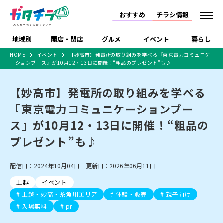
おすすめ
チラシ情報
地域別
開店・閉店
グルメ
イベント
暮らし
HOME
イベント
【妙高市】発電所の取り組みを学べる『東京電力コミュニケ
ーションブース』が10月12・13日に開催！“粗品のプレゼント”も♪
食品スーパー・コンビ
戸建住宅・マンショ
特売セール
インタビュー
ニ
ン・土地
住宅メーカー・工務
【妙高市】発電所の取り組みを学べる
新潟市
開店
ラーメン
体験・販売
施設・ショップ
下越
閉店
現地レポート
祭り・伝統行事
店
『東京電力コミュニケーションブー
ショッピングモール・
ドラッグストア・ホーム
特集・まとめ記事
大型施設
センター
ス』が10月12・13日に開催！“粗品の
食品メーカー・県産
リニューアル・移転
休業
開店まとめ
閉店まとめ
中越
和食
趣味・展示会
上越
洋食
ライブ・コンサート
品
プレゼント”も♪
新潟市・開店
新潟市・閉店
長岡市・開店
セツコママ
ランキング
新潟人
キャンペーン
ファッション
生活サービス
長岡市・閉店
上越市・開店
上越市・閉店
開店まとめ
閉店まとめ
人気記事まとめ
定食まとめ
配信日：2024年10月04日 更新日：2026年06月11日
にいがた酒の陣・新潟
習い事・塾
アパレル・雑貨
フィットネス・ジム
佐渡
スイーツ
スポーツ
ランチ
ラーメン・開店
ラーメン・閉店
酒月
ラーメンまとめ
飲食店まとめ
上越
イベント
観光スポット
温泉・入浴
ホテル
旅館
水族館
インテリア・雑貨
外食・テイクアウト
上越・妙高・糸魚川エリア
体験・販売
親子向け
リラクゼーション・整体
スキー場
リユース・買取
新車・中古車・カー用品
旅行・レジャー
家電・携帯電話
入場無料
pr
新潟市中央区
ご当地グルメ
セミナー・講演会
新潟市東区
食べ歩き
子ども向け
テイクアウト
新潟市西区
花火大会
新潟市北区
季節・期間限定
入場無料
病院・クリニック
イオンモール
ラブラ万代・ラブラ2
冠婚葬祭
習い事・塾
通販・EC
イベント
求人