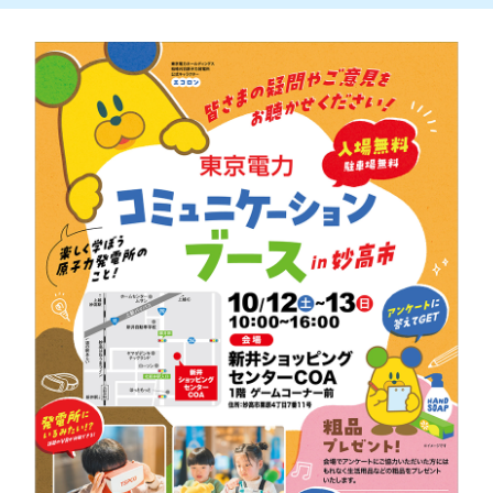
新潟市南区
カフェ
住宅展示場
居酒屋・バー
新潟市江南区
完成見学会
焼肉
学生スポーツ
新潟市秋葉区
パスタ
アルビレックス
新潟市西蒲区
ビルボードプレイスBP
新潟伊勢丹
ピア万代
官公庁・自治体
新潟市 チラシ
長岡・見附 チラシ
村上・関川
パン・ベーカリー
新発田・聖籠
タレカツ・豚カツ
胎内・粟島
デカ盛り・大盛り
リバーサイド千秋
パティオPATIO
上越・妙高・糸魚川 チラシ
注目 チラシ
週末セール
三条・加茂・田上
旨辛・激辛
定食・町定食
五泉・阿賀野・阿賀
海鮮・鮨
燕・弥彦
そば・うどん
火曜セール
オープン・リニューアルセール
長岡・見附
日本酒・新潟清酒
小千谷・十日町・津南
ワイン・クラフトビール
魚沼・南魚沼・湯沢
周年祭・感謝祭セール
年末・初売りセール
柏崎・刈羽・出雲崎
ケーキ・パフェ
ビアガーデン・暑気払い
上越・妙高・糸魚川
忘新年会・歓送迎会