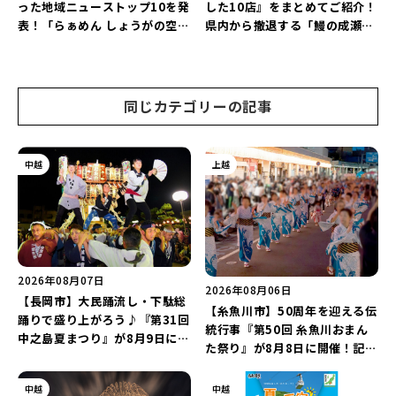
った地域ニューストップ10を発
した10店』をまとめてご紹介！
表！「らぁめん しょうがの空」
県内から撤退する「鰻の成瀬」
や「ラーメン豚山」など開店・
や「石焼ステーキ贅 新潟小新
閉店の注目記事をランキングで
店」が営業に幕…。
ご紹介♪
同じカテゴリーの記事
中越
上越
2026年08月07日
2026年08月06日
【長岡市】大民踊流し・下駄総
【糸魚川市】50周年を迎える伝
踊りで盛り上がろう♪『第31回
統行事『第50回 糸魚川おまん
中之島夏まつり』が8月9日に開
た祭り』が8月8日に開催！記念
催！“新潟アルビレックスBB選
企画の新潟プロレス＆東京力車
手”のシュート対決は必見♪
を楽しもう♪
中越
中越