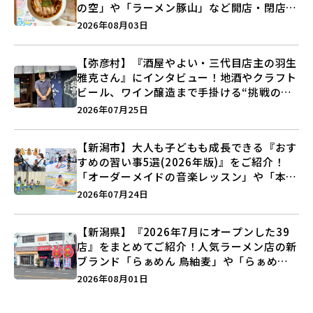
の空」や「ラーメン豚山」など開店・閉店の
注目記事をランキングでご紹介♪
2026年08月03日
【弥彦村】『酒屋やよい・三代目店主の羽生
雅克さん』にインタビュー！地酒やクラフト
ビール、ワイン醸造まで手掛ける“挑戦の歴
史”に迫る♪
2026年07月25日
【新潟市】大人も子どもも成長できる『おす
すめの習い事5選(2026年版)』をご紹介！
「オーダーメイドの音楽レッスン」や「本格
キックボクシング」で新しい自分を見つけよ
2026年07月24日
う♪
【新潟県】『2026年7月にオープンした39
店』をまとめてご紹介！人気ラーメン店の新
ブランド「らぁめん 鳥紬麦」や「らぁめん
しょうがの空」など盛りだくさん♪
2026年08月01日