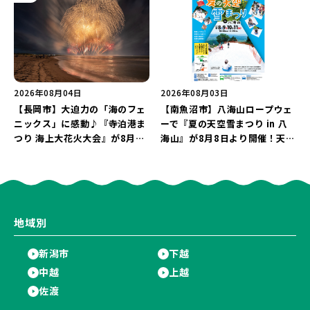
2026年08月04日
2026年08月03日
【長岡市】大迫力の「海のフェ
【南魚沼市】八海山ロープウェ
ニックス」に感動♪『寺泊港ま
ーで『夏の天空雪まつり in 八
つり 海上大花火大会』が8月7
海山』が8月8日より開催！天然
日に開催！海と夜空を彩る“約
雪を使った「そり遊びゲレン
5,000発の花火”を楽しもう♪
デ」が登場♪
地域別
新潟市
下越
中越
上越
佐渡