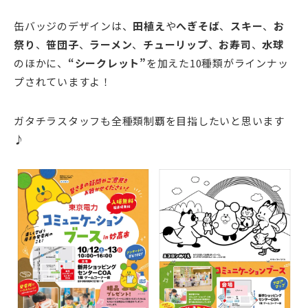
缶バッジのデザインは、
田植え
や
へぎそば
、
スキー
、
お
祭り
、
笹団子
、
ラーメン
、
チューリップ
、
お寿司
、
水球
のほかに、
“シークレット”
を加えた10種類がラインナッ
プされていますよ！
ガタチラスタッフも全種類制覇を目指したいと思います
♪