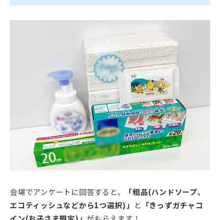
会場でアンケートに回答すると、
「粗品(ハンドソープ、
エコティッシュなど
から1つ選択)」
と
「きっずガチャコ
イン(お子さま限定)」
がもらえます！