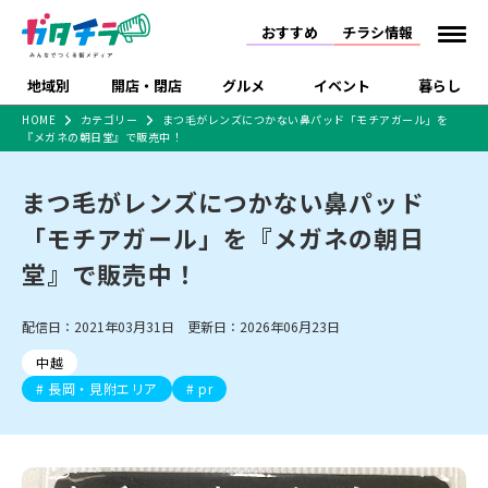
おすすめ
チラシ情報
地域別
開店・閉店
グルメ
イベント
暮らし
HOME
カテゴリー
まつ毛がレンズにつかない鼻パッド「モチアガール」を
『メガネの朝日堂』で販売中！
食品スーパー・コンビ
戸建住宅・マンショ
特売セール
インタビュー
ニ
ン・土地
住宅メーカー・工務
まつ毛がレンズにつかない鼻パッド
新潟市
開店
ラーメン
体験・販売
施設・ショップ
下越
閉店
現地レポート
祭り・伝統行事
店
「モチアガール」を『メガネの朝日
ショッピングモール・
ドラッグストア・ホーム
特集・まとめ記事
大型施設
センター
堂』で販売中！
食品メーカー・県産
リニューアル・移転
休業
開店まとめ
閉店まとめ
中越
和食
趣味・展示会
上越
洋食
ライブ・コンサート
品
新潟市・開店
新潟市・閉店
長岡市・開店
配信日：2021年03月31日 更新日：2026年06月23日
セツコママ
ランキング
新潟人
キャンペーン
ファッション
生活サービス
長岡市・閉店
上越市・開店
上越市・閉店
開店まとめ
閉店まとめ
人気記事まとめ
定食まとめ
中越
にいがた酒の陣・新潟
習い事・塾
アパレル・雑貨
フィットネス・ジム
佐渡
スイーツ
スポーツ
ランチ
ラーメン・開店
ラーメン・閉店
酒月
長岡・見附エリア
pr
ラーメンまとめ
飲食店まとめ
観光スポット
温泉・入浴
ホテル
旅館
水族館
インテリア・雑貨
外食・テイクアウト
リラクゼーション・整体
スキー場
リユース・買取
新車・中古車・カー用品
旅行・レジャー
家電・携帯電話
新潟市中央区
ご当地グルメ
セミナー・講演会
新潟市東区
食べ歩き
子ども向け
テイクアウト
新潟市西区
花火大会
新潟市北区
季節・期間限定
入場無料
病院・クリニック
イオンモール
ラブラ万代・ラブラ2
冠婚葬祭
習い事・塾
通販・EC
イベント
求人