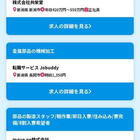
株式会社共栄堂
新潟県 新潟市
年収420万円～550万円
正社員
求人の詳細を見る
金属部品の機械加工
転職サービス Jobuddy
新潟県 長岡市
時給1,350円
求人の詳細を見る
部品の製造スタッフ/軽作業/即日入寮/住み込み/寮完
備/8割入寮希望者
move on株式会社