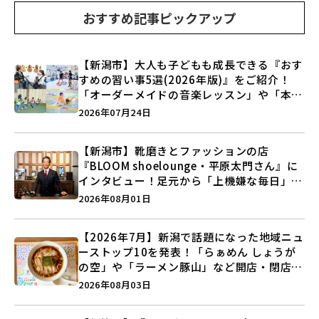
おすすめ記事ピックアップ
【新潟市】大人も子どもも成長できる『おす
すめの習い事5選(2026年版)』をご紹介！
「オーダーメイドの音楽レッスン」や「本格
キックボクシング」で新しい自分を見つけよ
2026年07月24日
う♪
【新潟市】靴磨きとファッションの店
『BLOOM shoelounge・平原太門さん』に
インタビュー！足元から「上機嫌な毎日」を
つくる装いの提案とは？
2026年08月01日
【2026年7月】新潟で話題になった地域ニュ
ーストップ10を発表！「らぁめん しょうが
の空」や「ラーメン豚山」など開店・閉店の
注目記事をランキングでご紹介♪
2026年08月03日