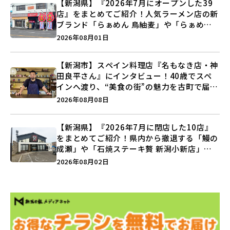
【新潟県】『2026年7月にオープンした39
店』をまとめてご紹介！人気ラーメン店の新
ブランド「らぁめん 鳥紬麦」や「らぁめん
しょうがの空」など盛りだくさん♪
2026年08月01日
【新潟市】スペイン料理店『名もなき店・神
田良平さん』にインタビュー！40歳でスペ
インへ渡り、“美食の街”の魅力を古町で届け
る♪
2026年08月08日
【新潟県】『2026年7月に閉店した10店』
をまとめてご紹介！県内から撤退する「鰻の
成瀬」や「石焼ステーキ贅 新潟小新店」が
営業に幕…。
2026年08月02日