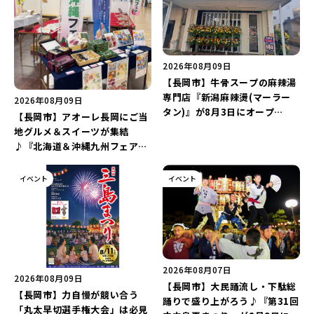
2026年08月09日
【長岡市】牛骨スープの麻辣湯
専門店『新潟麻辣燙(マーラー
2026年08月09日
タン)』が8月3日にオープ
【長岡市】アオーレ長岡にご当
ン！“ドリンクを1本”もらえる
地グルメ＆スイーツが集結
キャンペーンを実施中♪
♪『北海道＆沖縄九州フェア
2026 inアオーレ』が8月11日
より開催！北海道限定「生食感
イベント
イベント
チェルシー」をゲットしよう♪
2026年08月07日
2026年08月09日
【長岡市】大民踊流し・下駄総
【長岡市】力自慢が競い合う
踊りで盛り上がろう♪『第31回
「丸太早切選手権大会」は必見