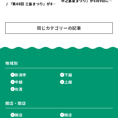
中之島夏まつり』が8月9日に開
♪『第68回 三島まつり』が8月
催！“新潟アルビレックスBB選
11日に開催！「まーな ものま
手”のシュート対決は必見♪
ねライブショー」も楽しもう♪
同じカテゴリーの記事
地域別
新潟市
下越
中越
上越
佐渡
開店・閉店
開店
閉店