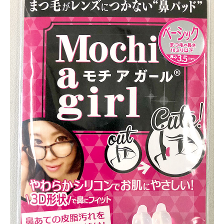
新潟市南区
カフェ
住宅展示場
居酒屋・バー
新潟市江南区
完成見学会
焼肉
学生スポーツ
新潟市秋葉区
パスタ
アルビレックス
新潟市西蒲区
ビルボードプレイスBP
新潟伊勢丹
ピア万代
官公庁・自治体
新潟市 チラシ
長岡・見附 チラシ
村上・関川
パン・ベーカリー
新発田・聖籠
タレカツ・豚カツ
胎内・粟島
デカ盛り・大盛り
リバーサイド千秋
パティオPATIO
上越・妙高・糸魚川 チラシ
注目 チラシ
週末セール
三条・加茂・田上
旨辛・激辛
定食・町定食
五泉・阿賀野・阿賀
海鮮・鮨
燕・弥彦
そば・うどん
火曜セール
オープン・リニューアルセール
長岡・見附
日本酒・新潟清酒
小千谷・十日町・津南
ワイン・クラフトビール
魚沼・南魚沼・湯沢
周年祭・感謝祭セール
年末・初売りセール
柏崎・刈羽・出雲崎
ケーキ・パフェ
ビアガーデン・暑気払い
上越・妙高・糸魚川
忘新年会・歓送迎会