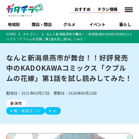
おすすめ
チラシ情報
地域別
開店・閉店
グルメ
イベント
暮らし
HOME
カテゴリー
なんと新潟県燕市が舞台！！好評発売中のKADOKAWAコミ
ックス「クプルムの花嫁」第1話を試し読みしてみた！
食品スーパー・コンビ
戸建住宅・マンショ
特売セール
インタビュー
ニ
ン・土地
住宅メーカー・工務
なんと新潟県燕市が舞台！！好評発売
新潟市
開店
ラーメン
体験・販売
施設・ショップ
下越
閉店
現地レポート
祭り・伝統行事
店
中のKADOKAWAコミックス「クプル
ショッピングモール・
ドラッグストア・ホーム
特集・まとめ記事
大型施設
センター
ムの花嫁」第1話を試し読みしてみた！
食品メーカー・県産
リニューアル・移転
休業
開店まとめ
閉店まとめ
中越
和食
趣味・展示会
上越
洋食
ライブ・コンサート
品
新潟市・開店
新潟市・閉店
長岡市・開店
配信日：2021年03月27日 更新日：2026年06月23日
セツコママ
ランキング
新潟人
キャンペーン
ファッション
生活サービス
長岡市・閉店
上越市・開店
上越市・閉店
開店まとめ
閉店まとめ
人気記事まとめ
定食まとめ
新潟市
にいがた酒の陣・新潟
習い事・塾
アパレル・雑貨
フィットネス・ジム
佐渡
スイーツ
スポーツ
ランチ
ラーメン・開店
ラーメン・閉店
酒月
燕・弥彦エリア
pr
ラーメンまとめ
飲食店まとめ
観光スポット
温泉・入浴
ホテル
旅館
水族館
インテリア・雑貨
外食・テイクアウト
リラクゼーション・整体
スキー場
リユース・買取
新車・中古車・カー用品
旅行・レジャー
家電・携帯電話
新潟市中央区
ご当地グルメ
セミナー・講演会
新潟市東区
食べ歩き
子ども向け
テイクアウト
新潟市西区
花火大会
新潟市北区
季節・期間限定
入場無料
病院・クリニック
イオンモール
ラブラ万代・ラブラ2
冠婚葬祭
習い事・塾
通販・EC
イベント
求人