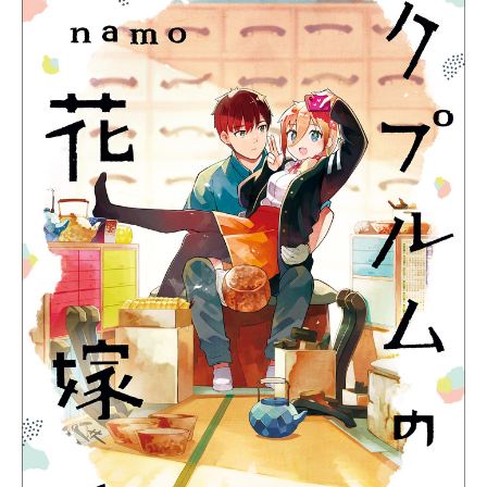
新潟市南区
カフェ
住宅展示場
居酒屋・バー
新潟市江南区
完成見学会
焼肉
学生スポーツ
新潟市秋葉区
パスタ
アルビレックス
新潟市西蒲区
ビルボードプレイスBP
新潟伊勢丹
ピア万代
官公庁・自治体
新潟市 チラシ
長岡・見附 チラシ
村上・関川
パン・ベーカリー
新発田・聖籠
タレカツ・豚カツ
胎内・粟島
デカ盛り・大盛り
リバーサイド千秋
パティオPATIO
上越・妙高・糸魚川 チラシ
注目 チラシ
週末セール
三条・加茂・田上
旨辛・激辛
定食・町定食
五泉・阿賀野・阿賀
海鮮・鮨
燕・弥彦
そば・うどん
火曜セール
オープン・リニューアルセール
長岡・見附
日本酒・新潟清酒
小千谷・十日町・津南
ワイン・クラフトビール
魚沼・南魚沼・湯沢
周年祭・感謝祭セール
年末・初売りセール
柏崎・刈羽・出雲崎
ケーキ・パフェ
ビアガーデン・暑気払い
上越・妙高・糸魚川
忘新年会・歓送迎会