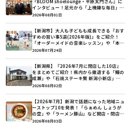
『BLOOM shoelounge・平原太門さん』に
インタビュー！足元から「上機嫌な毎日」を
つくる装いの提案とは？
2026年08月01日
【新潟市】大人も子どもも成長できる『おす
すめの習い事5選(2026年版)』をご紹介！
「オーダーメイドの音楽レッスン」や「本格
キックボクシング」で新しい自分を見つけよ
2026年07月24日
う♪
【新潟県】『2026年7月に閉店した10店』
をまとめてご紹介！県内から撤退する「鰻の
成瀬」や「石焼ステーキ贅 新潟小新店」が
営業に幕…。
2026年08月02日
【2026年7月】新潟で話題になった地域ニュ
ーストップ10を発表！「らぁめん しょうが
の空」や「ラーメン豚山」など開店・閉店の
注目記事をランキングでご紹介♪
2026年08月03日