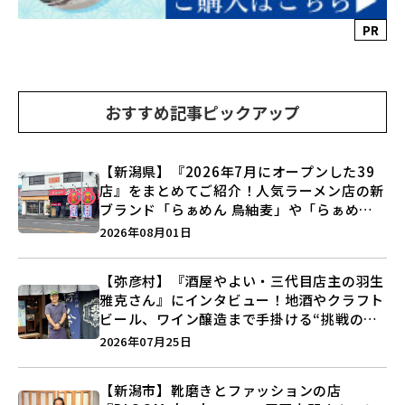
PR
おすすめ記事ピックアップ
【新潟県】『2026年7月にオープンした39
店』をまとめてご紹介！人気ラーメン店の新
ブランド「らぁめん 鳥紬麦」や「らぁめん
しょうがの空」など盛りだくさん♪
2026年08月01日
【弥彦村】『酒屋やよい・三代目店主の羽生
雅克さん』にインタビュー！地酒やクラフト
ビール、ワイン醸造まで手掛ける“挑戦の歴
史”に迫る♪
2026年07月25日
【新潟市】靴磨きとファッションの店