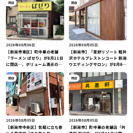
閉店
開店
2026年08月06日
2026年08月05日
【新潟市東区】町中華の老舗
【新潟市】『星野リゾート 軽井
『ラーメン ぱせり』が8月11日
沢ホテルブレストンコート 新潟
に閉店…。ボリューム満点の名
ウエディングサロン』が8月6日
店が幕を閉じる。
にオープン！軽井沢ウエディン
グを万代で相談しよう♪
開店
閉店
2026年08月05日
2026年08月05日
【新潟市中央区】気軽に立ち寄
【新潟市】町中華の老舗店『共