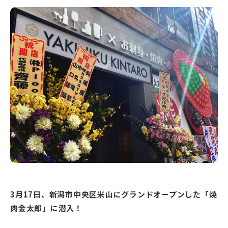
新潟市南区
カフェ
住宅展示場
居酒屋・バー
新潟市江南区
完成見学会
焼肉
学生スポーツ
新潟市秋葉区
パスタ
アルビレックス
新潟市西蒲区
ビルボードプレイスBP
新潟伊勢丹
ピア万代
官公庁・自治体
新潟市 チラシ
長岡・見附 チラシ
村上・関川
パン・ベーカリー
新発田・聖籠
タレカツ・豚カツ
胎内・粟島
デカ盛り・大盛り
リバーサイド千秋
パティオPATIO
上越・妙高・糸魚川 チラシ
注目 チラシ
週末セール
三条・加茂・田上
旨辛・激辛
定食・町定食
五泉・阿賀野・阿賀
海鮮・鮨
燕・弥彦
そば・うどん
火曜セール
オープン・リニューアルセール
長岡・見附
日本酒・新潟清酒
小千谷・十日町・津南
ワイン・クラフトビール
魚沼・南魚沼・湯沢
周年祭・感謝祭セール
年末・初売りセール
柏崎・刈羽・出雲崎
ケーキ・パフェ
ビアガーデン・暑気払い
上越・妙高・糸魚川
忘新年会・歓送迎会
3月17日、新潟市中央区米山にグランドオープンした「焼
肉金太郎」に潜入！