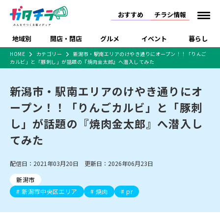
おすすめ
チラシ情報
地域別
開店・閉店
グルメ
イベント
暮らし
HOME
カテゴリー
新潟市・駅南エリアのけやき通りにオープン！！「りんご
カルビ」と「豚刺し」が話題の『焼肉金太郎』へ潜入してみた
食品スーパー・コンビ
戸建住宅・マンショ
特売セール
インタビュー
ニ
ン・土地
住宅メーカー・工務
新潟市・駅南エリアのけやき通りにオ
新潟市
開店
ラーメン
体験・販売
施設・ショップ
下越
閉店
現地レポート
祭り・伝統行事
店
ープン！！「りんごカルビ」と「豚刺
ショッピングモール・
ドラッグストア・ホーム
特集・まとめ記事
大型施設
センター
し」が話題の『焼肉金太郎』へ潜入し
食品メーカー・県産
リニューアル・移転
休業
開店まとめ
閉店まとめ
中越
和食
趣味・展示会
上越
洋食
ライブ・コンサート
品
てみた
新潟市・開店
新潟市・閉店
長岡市・開店
セツコママ
ランキング
新潟人
キャンペーン
ファッション
生活サービス
長岡市・閉店
上越市・開店
上越市・閉店
開店まとめ
閉店まとめ
人気記事まとめ
定食まとめ
配信日：2021年03月20日 更新日：2026年06月23日
にいがた酒の陣・新潟
習い事・塾
アパレル・雑貨
フィットネス・ジム
佐渡
スイーツ
スポーツ
ランチ
ラーメン・開店
ラーメン・閉店
酒月
ラーメンまとめ
飲食店まとめ
新潟市
観光スポット
温泉・入浴
ホテル
旅館
水族館
インテリア・雑貨
外食・テイクアウト
新潟市中央区エリア
焼肉
pr
リラクゼーション・整体
スキー場
リユース・買取
新車・中古車・カー用品
旅行・レジャー
家電・携帯電話
新潟市中央区
ご当地グルメ
セミナー・講演会
新潟市東区
食べ歩き
子ども向け
テイクアウト
新潟市西区
花火大会
新潟市北区
季節・期間限定
入場無料
病院・クリニック
イオンモール
ラブラ万代・ラブラ2
冠婚葬祭
習い事・塾
通販・EC
イベント
求人