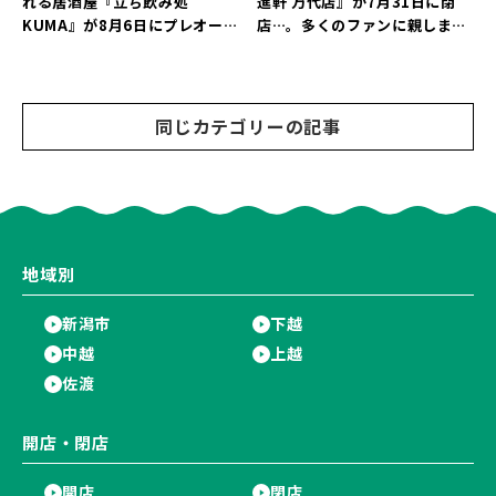
れる居酒屋『立ち飲み処
進軒 万代店』が7月31日に閉
KUMA』が8月6日にプレオープ
店…。多くのファンに親しまれ
ン！“1杯目のドリンクが半
た名店が長年の営業に幕。
額”になるキャンペーンを開催
♪
同じカテゴリーの記事
地域別
新潟市
下越
中越
上越
佐渡
開店・閉店
開店
閉店