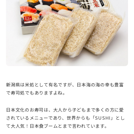
新潟市南区
カフェ
住宅展示場
居酒屋・バー
新潟市江南区
完成見学会
焼肉
学生スポーツ
新潟市秋葉区
パスタ
アルビレックス
新潟市西蒲区
ビルボードプレイスBP
新潟伊勢丹
ピア万代
官公庁・自治体
新潟市 チラシ
長岡・見附 チラシ
村上・関川
パン・ベーカリー
新発田・聖籠
タレカツ・豚カツ
胎内・粟島
デカ盛り・大盛り
リバーサイド千秋
パティオPATIO
上越・妙高・糸魚川 チラシ
注目 チラシ
週末セール
三条・加茂・田上
旨辛・激辛
定食・町定食
五泉・阿賀野・阿賀
海鮮・鮨
燕・弥彦
そば・うどん
火曜セール
オープン・リニューアルセール
長岡・見附
日本酒・新潟清酒
小千谷・十日町・津南
ワイン・クラフトビール
魚沼・南魚沼・湯沢
周年祭・感謝祭セール
年末・初売りセール
柏崎・刈羽・出雲崎
ケーキ・パフェ
ビアガーデン・暑気払い
上越・妙高・糸魚川
忘新年会・歓送迎会
新潟県は米処として有名ですが、日本海の海の幸も豊富
で寿司処でもありますよね。
日本文化のお寿司は、大人から子どもまで多くの方に愛
されているメニューであり、世界からも「SUSHI」とし
て大人気！日本食ブームとまで言われています。