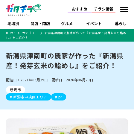
おすすめ
チラシ情報
地域別
開店・閉店
グルメ
イベント
暮らし
HOME
カテゴリー
新潟県津南町の農家が作った『新潟県産！発芽玄米の鮨め
し』をご紹介！
食品スーパー・コンビ
戸建住宅・マンショ
特売セール
インタビュー
ニ
ン・土地
住宅メーカー・工務
新潟県津南町の農家が作った『新潟県
新潟市
開店
ラーメン
体験・販売
施設・ショップ
下越
閉店
現地レポート
祭り・伝統行事
店
産！発芽玄米の鮨めし』をご紹介！
ショッピングモール・
ドラッグストア・ホーム
特集・まとめ記事
大型施設
センター
食品メーカー・県産
リニューアル・移転
休業
開店まとめ
閉店まとめ
中越
和食
趣味・展示会
上越
洋食
ライブ・コンサート
配信日：2021年05月29日 更新日：2026年06月23日
品
新潟市・開店
新潟市・閉店
長岡市・開店
新潟市
セツコママ
ランキング
新潟人
キャンペーン
ファッション
生活サービス
長岡市・閉店
上越市・開店
上越市・閉店
新潟市中央区エリア
pr
開店まとめ
閉店まとめ
人気記事まとめ
定食まとめ
にいがた酒の陣・新潟
習い事・塾
アパレル・雑貨
フィットネス・ジム
佐渡
スイーツ
スポーツ
ランチ
ラーメン・開店
ラーメン・閉店
酒月
ラーメンまとめ
飲食店まとめ
観光スポット
温泉・入浴
ホテル
旅館
水族館
インテリア・雑貨
外食・テイクアウト
リラクゼーション・整体
スキー場
リユース・買取
新車・中古車・カー用品
旅行・レジャー
家電・携帯電話
新潟市中央区
ご当地グルメ
セミナー・講演会
新潟市東区
食べ歩き
子ども向け
テイクアウト
新潟市西区
花火大会
新潟市北区
季節・期間限定
入場無料
病院・クリニック
イオンモール
ラブラ万代・ラブラ2
冠婚葬祭
習い事・塾
通販・EC
イベント
求人