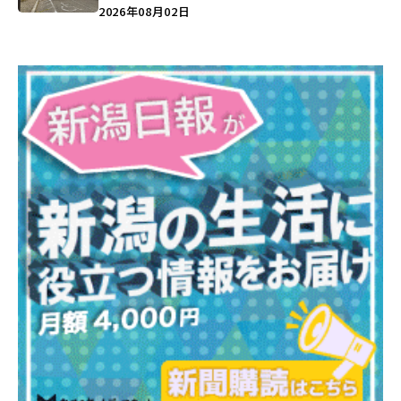
営業に幕…。
2026年08月02日