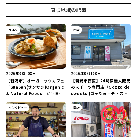
同じ地域の記事
グルメ
閉店
2026年08月08日
2026年08月08日
【新潟市】オーガニックカフェ
【新潟市西区】24時間無人販売
『SunSan(サンサン)Organic
のスイーツ専門店『Gozzo de
& Natural Foods』が平日ラ
sweets (ゴッツォ・デ・スイ
ンチも7月24日からスタート！
ーツ) 新潟本店』が8月9日に閉
「抗酸化☆レモンチキンカレ
店…。一部商品は姉妹店で販売
インタビュー
開店
ー」と「美容と健康を考えたプ
継続！
レートランチ」を実食レポート
♪