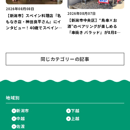
2026年08月08日
2026年08月07日
【新潟市】スペイン料理店『名
【新潟市中央区】“鳥串×お
もなき店・神田良平さん』にイ
酒”のペアリングが楽しめる
ンタビュー！40歳でスペインへ
『串焼き バラッド』が8月8日
渡り、“美食の街”の魅力を古町
にオープン！厳選した地酒もラ
で届ける♪
インアップ♪
同じカテゴリーの記事
地域別
新潟市
下越
中越
上越
佐渡