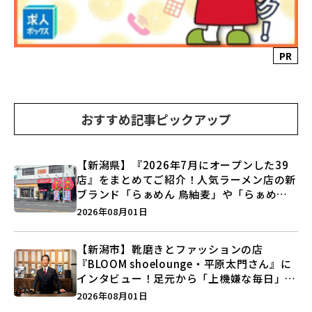
PR
おすすめ記事ピックアップ
【新潟県】『2026年7月にオープンした39
店』をまとめてご紹介！人気ラーメン店の新
ブランド「らぁめん 鳥紬麦」や「らぁめん
しょうがの空」など盛りだくさん♪
2026年08月01日
【新潟市】靴磨きとファッションの店
『BLOOM shoelounge・平原太門さん』に
インタビュー！足元から「上機嫌な毎日」を
つくる装いの提案とは？
2026年08月01日