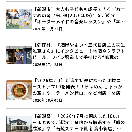
【新潟市】大人も子どもも成長できる『おす
すめの習い事5選(2026年版)』をご紹介！
「オーダーメイドの音楽レッスン」や「本格
キックボクシング」で新しい自分を見つけよ
2026年07月24日
う♪
【弥彦村】『酒屋やよい・三代目店主の羽生
雅克さん』にインタビュー！地酒やクラフト
ビール、ワイン醸造まで手掛ける“挑戦の歴
史”に迫る♪
2026年07月25日
【2026年7月】新潟で話題になった地域ニュ
ーストップ10を発表！「らぁめん しょうが
の空」や「ラーメン豚山」など開店・閉店の
注目記事をランキングでご紹介♪
2026年08月03日
【新潟県】『2026年7月に閉店した10店』
をまとめてご紹介！県内から撤退する「鰻の
成瀬」や「石焼ステーキ贅 新潟小新店」が