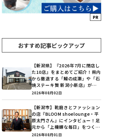
PR
おすすめ記事ピックアップ
【新潟県】『2026年7月に閉店し
た10店』をまとめてご紹介！県内
から撤退する「鰻の成瀬」や「石
焼ステーキ贅 新潟小新店」が営
業に幕…。
2026年08月02日
【新潟市】靴磨きとファッション
の店『BLOOM shoelounge・平
原太門さん』にインタビュー！足
元から「上機嫌な毎日」をつくる
装いの提案とは？
2026年08月01日