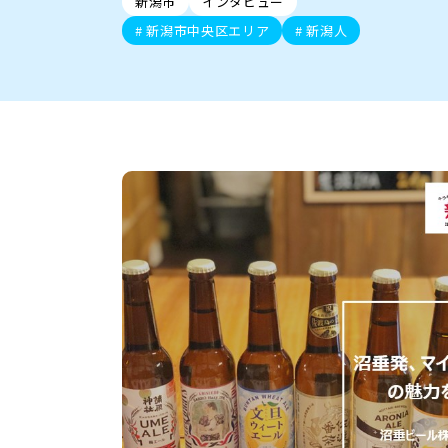
新潟市
インタビュー
新潟市中央区
ご当地グルメ
セミナー・講演会
新潟市東区
食べ歩き
子ども向け
テイクアウ
新潟市西
花火
イベント
求人
官公庁・自治体
新潟市中央区エリア
新潟人
新発田・聖籠
デカ盛り・大盛り
胎内・粟島
旨辛・激辛
三条・加
定食
火曜セール
オープン・リニューアルセ
柏崎・刈羽・出雲崎
ビアガーデン・暑気払い
上越・妙高・糸魚
忘新年会・歓