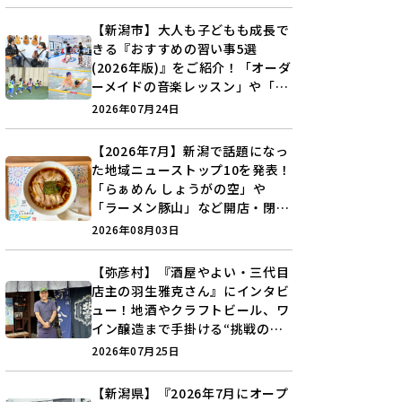
【新潟市】大人も子どもも成長で
きる『おすすめの習い事5選
(2026年版)』をご紹介！「オーダ
ーメイドの音楽レッスン」や「本
格キックボクシング」で新しい自
2026年07月24日
分を見つけよう♪
【2026年7月】新潟で話題になっ
た地域ニューストップ10を発表！
「らぁめん しょうがの空」や
「ラーメン豚山」など開店・閉店
の注目記事をランキングでご紹介
2026年08月03日
♪
【弥彦村】『酒屋やよい・三代目
店主の羽生雅克さん』にインタビ
ュー！地酒やクラフトビール、ワ
イン醸造まで手掛ける“挑戦の歴
史”に迫る♪
2026年07月25日
【新潟県】『2026年7月にオープ