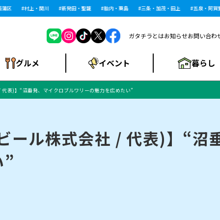
区
村上・関川
新発田・聖籠
胎内・粟島
三条・加茂・田上
五泉・阿賀野・
ガタチラとは
お知らせ
お問い合わ
暮らし
グルメ
イベント
/ 代表)】“沼垂発、マイクロブルワリーの魅力を広めたい”
ショッピングモー
戸建住宅・マンショ
住宅メーカー・工
食品メーカー・県
特集・まとめ記
ル・大型施設
ン・土地
下越
閉店
現地レポート
祭り・伝統行事
インタビュー
中越
和食
趣味・展示会
務店
産品
事
ビール株式会社 / 代表)】“
”
にいがた酒の陣・新
め
トネス・ジム
キャンペーン
閉店まとめ
開店まとめ
観光スポット
新潟市・開店
閉店まとめ
温泉・入浴
新潟市・閉店
人気記事まとめ
ホテル
長岡市・開店
旅館
定食
水
生活サービス
潟酒月
ランチ
リニック
メン・閉店
イオンモール
ラブラ万代・ラブラ2
ビルボードプレイ
新車・中古車・カー用品
旅行・レジャー
家電・携帯電話