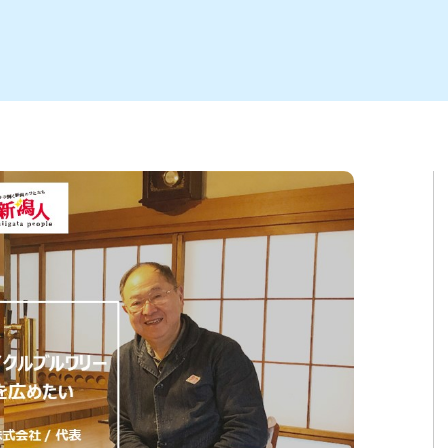
ト
区
大会
新潟市北区
季節・期間限定
入場無料
新潟市南区
住宅展示場
カフェ
新潟市江南区
完成見学会
居酒屋・バー
学生スポーツ
新潟市秋葉区
焼肉
パスタ
ア
新潟市 チラシ
長岡・見附 チラシ
上越・妙高・糸魚川 チラシ
茂・田上
・町定食
五泉・阿賀野・阿賀
海鮮・鮨
そば・うどん
燕・弥彦
日本酒・新潟清酒
長岡・見附
小千谷
ワイン
ール
周年祭・感謝祭セール
年末・初売りセール
川
送迎会