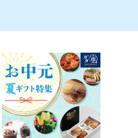
ルビレックス
新潟市西蒲区
パン・ベーカリー
村上・関川
タレカツ・豚カツ
注目 チラシ
週末セール
・十日町・津南
・クラフトビール
魚沼・南魚沼・湯沢
ケーキ・パフェ