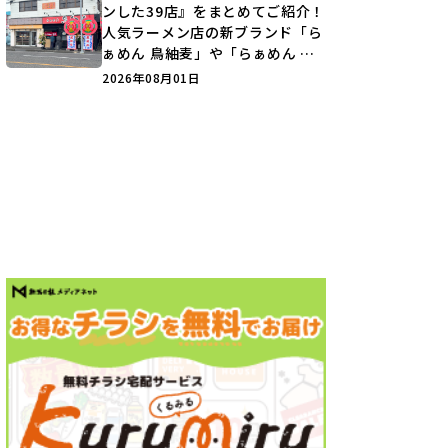
ンした39店』をまとめてご紹介！
人気ラーメン店の新ブランド「ら
ぁめん 鳥紬麦」や「らぁめん し
ょうがの空」など盛りだくさん♪
2026年08月01日