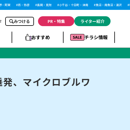
阿賀
燕・弥彦
長岡・見附
小千谷・十日町・津南
魚沼・南魚沼・湯沢
柏
みつける
PR・特集
ライター紹介
せ
おすすめ
チラシ情報
ドラッグストア・ホ
ライブ・コンサー
ームセンター
上越
洋食
ト
沼垂発、マイクロブルワ
まとめ
族館
長岡市・閉店
リラクゼーション・整体
ラーメンまとめ
上越市・開店
飲食店まとめ
スBP
新潟伊勢丹
ピア万代
冠婚葬祭
習い事・塾
通販・EC