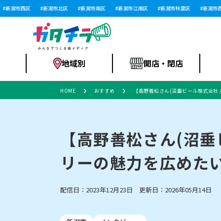
新潟市西区
新潟市北区
新潟市南区
新潟市江南区
新潟市秋葉区
新潟市西蒲
地域別
開店・閉店
HOME
おすすめ
【高野善松さん(沼垂ビール株式会社 
食品スーパー・コ
新潟市
開店
ラーメン
体験・販売
施設・ショップ
特売セール
ンビニ
【高野善松さん(沼垂
リーの魅力を広めたい
リニューアル・移転
習い事・塾
セツコママ
アパレル・雑貨
ランキング
休業
新潟人
開店まと
フィッ
ファッション
佐渡
スイーツ
スポーツ
上越市・閉店
スキー場
リユース・買取
ラーメン・開店
病院・ク
ラー
配信日：2023年12月23日 更新日：2026年05月14日
リバーサイド千秋
パティオPATIO
インテリア・雑貨
外食・テイクアウト